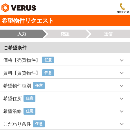
電話する
希望物件リクエスト
入力
確認
送信
ご希望条件
価格【売買物件】
任意
賃料【賃貸物件】
任意
希望物件種別
任意
希望住所
任意
希望沿線
任意
こだわり条件
任意