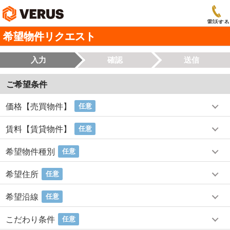
電話する
希望物件リクエスト
入力
確認
送信
ご希望条件
価格【売買物件】
任意
賃料【賃貸物件】
任意
希望物件種別
任意
希望住所
任意
希望沿線
任意
こだわり条件
任意