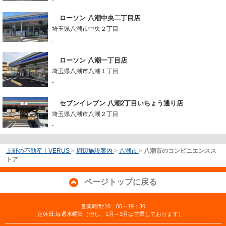
-
ローソン 八潮中央二丁目店
埼玉県八潮市中央２丁目
-
ローソン 八潮一丁目店
埼玉県八潮市八潮１丁目
-
セブンイレブン 八潮2丁目いちょう通り店
埼玉県八潮市八潮２丁目
-
上野の不動産｜VERUS
>
周辺施設案内
>
八潮市
>
八潮市のコンビニエンスス
トア
ページトップに戻る
営業時間:10：00～19：30
定休日:毎週水曜日（但し、1月～3月は営業しております）