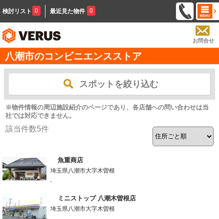
0
0
検討リスト
最近見た物件
お問合せ
八潮市のコンビニエンスストア
スポットを絞り込む
※物件情報の周辺施設紹介のページであり、各店舗への問い合わせは当
社では対応できません。
該当件数
5
件
魚重商店
埼玉県八潮市大字木曽根
-
ミニストップ 八潮木曽根店
埼玉県八潮市大字木曽根