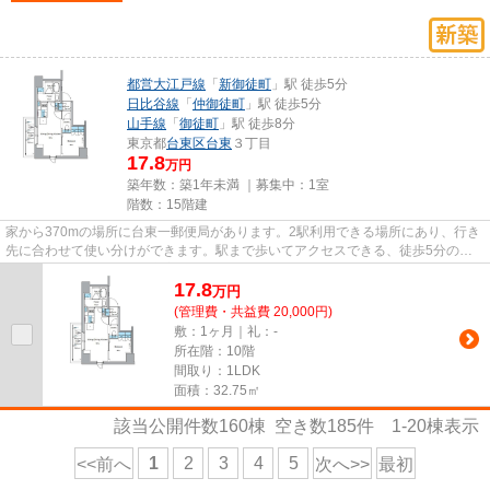
都営大江戸線
「
新御徒町
」駅 徒歩5分
日比谷線
「
仲御徒町
」駅 徒歩5分
山手線
「
御徒町
」駅 徒歩8分
東京都
台東区
台東
３丁目
17.8
万円
築年数：築1年未満 ｜募集中：
1室
階数：15階建
家から370mの場所に台東一郵便局があります。2駅利用できる場所にあり、行き
先に合わせて使い分けができます。駅まで歩いてアクセスできる、徒歩5分の距
離に立地する物件です。充実の...
17.8
万
円
(管理費・共益費 20,000円)
敷：1ヶ月｜礼：-
所在階：10階
間取り：1LDK
面積：32.75㎡
該当公開件数
160
棟 空き数
185
件
1-20
棟表示
1
2
3
4
5
<<前へ
次へ>>
最初