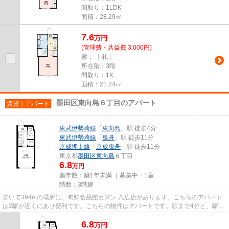
間取り：1LDK
面積：28.29㎡
7.6
万
円
(管理費・共益費 3,000円)
敷：-｜礼：-
所在階：3階
間取り：1K
面積：21.24㎡
墨田区東向島６丁目のアパート
賃貸｜アパート
東武伊勢崎線
「
東向島
」駅 徒歩4分
東武伊勢崎線
「
曳舟
」駅 徒歩11分
京成押上線
「
京成曳舟
」駅 徒歩11分
東京都
墨田区
東向島
６丁目
6.8
万円
築年数：築1年未満 ｜募集中：
1室
階数：3階建
歩いて394mの場所に、旬鮮食品館カズン 八広店があります。こちらのアパート
は2駅が近くにあり便利です。こちらの物件はアパートです。駅まで4分と、駅近
でアクセスも良好な物件です。...
6.8
万
円