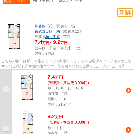
柏市明原４丁目のアパート
賃貸｜アパート
常磐線
「
柏
」駅 徒歩12分
東武野田線
「
柏
」駅 徒歩12分
千葉県
柏市
明原
４丁目
7.4
9.2
万円～
万円
築年数：予定 ｜募集中：
3室
階数：3階建
こちらの物件は駅まで徒歩で12分で到着します。様々な場所へのアクセスがしや
すくなる2駅利用可能な物件です。落ち着きのある空間が広がっている、令和8年
築の物件です。こちらの物件...
7.4
万
円
(管理費・共益費 3,000円)
敷：0ヶ月｜礼：0ヶ月
所在階：1階
間取り：1K
面積：21.24㎡
9.2
万
円
(管理費・共益費 3,000円)
敷：-｜礼：-
所在階：1階