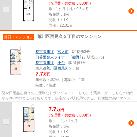
(管理費・共益費 5,000円)
敷：1ヶ月｜礼：0.5ヶ月
所在階：1階
間取り：1K
面積：12.31㎡
荒川区西尾久２丁目のマンション
賃貸｜マンション
都電荒川線
「
宮ノ前
」駅 徒歩3分
日暮里舎人ライナー
「
熊野前
」駅 徒歩7分
都電荒川線
「
小台
」駅 徒歩7分
東京都
荒川区
西尾久
２丁目
7.7
万円
築年数：築2年 ｜募集中：
1室
階数：4階建
薬や日用品を買うのに便利なドラッグストア「しちゅう薬局」が、こちらの物件
から262mのところにあります。自宅から2駅利用できる、利便性の高いマンショ
ンです。防犯対策もバッチリな...
7.7
万
円
(管理費・共益費 5,000円)
敷：-｜礼：1ヶ月
所在階：3階
間取り：1K