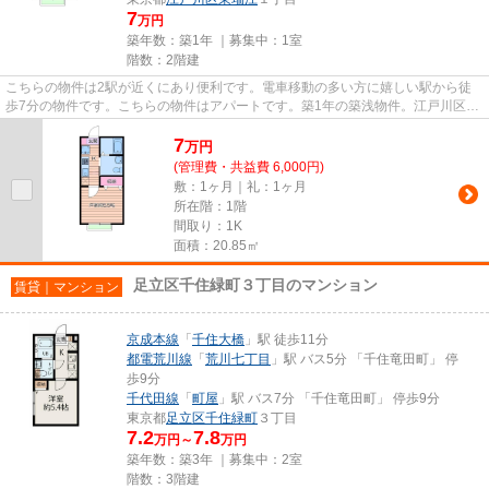
7
万円
築年数：築1年 ｜募集中：
1室
階数：2階建
こちらの物件は2駅が近くにあり便利です。電車移動の多い方に嬉しい駅から徒
歩7分の物件です。こちらの物件はアパートです。築1年の築浅物件。江戸川区エ
リアにある賃貸情報のことなら...
7
万
円
(管理費・共益費 6,000円)
敷：1ヶ月｜礼：1ヶ月
所在階：1階
間取り：1K
面積：20.85㎡
足立区千住緑町３丁目のマンション
賃貸｜マンション
京成本線
「
千住大橋
」駅 徒歩11分
都電荒川線
「
荒川七丁目
」駅 バス5分 「千住竜田町」 停
歩9分
千代田線
「
町屋
」駅 バス7分 「千住竜田町」 停歩9分
東京都
足立区
千住緑町
３丁目
7.2
7.8
万円～
万円
築年数：築3年 ｜募集中：
2室
階数：3階建