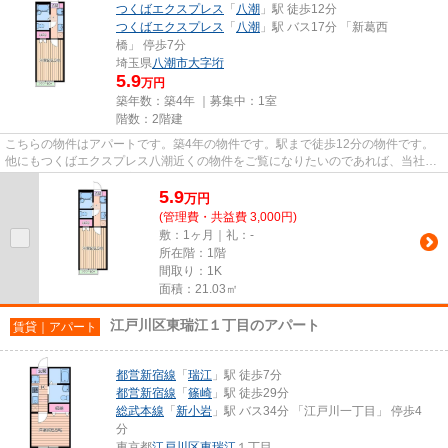
つくばエクスプレス
「
八潮
」駅 徒歩12分
つくばエクスプレス
「
八潮
」駅 バス17分 「新葛西
橋」 停歩7分
埼玉県
八潮市
大字垳
5.9
万円
築年数：築4年 ｜募集中：
1室
階数：2階建
こちらの物件はアパートです。築4年の物件です。駅まで徒歩12分の物件です。
他にもつくばエクスプレス八潮近くの物件をご覧になりたいのであれば、当社ま
でご連絡ください。お客様のニ...
5.9
万
円
(管理費・共益費 3,000円)
敷：1ヶ月｜礼：-
所在階：1階
間取り：1K
面積：21.03㎡
江戸川区東瑞江１丁目のアパート
賃貸｜アパート
都営新宿線
「
瑞江
」駅 徒歩7分
都営新宿線
「
篠崎
」駅 徒歩29分
総武本線
「
新小岩
」駅 バス34分 「江戸川一丁目」 停歩4
分
東京都
江戸川区
東瑞江
１丁目