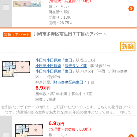
(管理費・共益費 3,000円)
敷：-｜礼：-
所在階：1階
間取り：1DK
面積：26.75㎡
川崎市多摩区南生田７丁目のアパート
賃貸｜アパート
小田急小田原線
「
生田
」駅 徒歩13分
小田急小田原線
「
読売ランド前
」駅 徒歩24分
小田急小田原線
「
生田
」駅 バス6分 「平野（川崎市多摩
区）」 停歩2分
神奈川県
川崎市多摩区
南生田
７丁目
6.9
万円
築年数：築1年未満 ｜募集中：
1室
階数：3階建
独創的なデザイナーズ物件で、ご好評いただいています。こちらの物件はアパー
トです。清潔感のある室内が魅力的な2026年築の物件となっており、一押しで
す。目的に応じて駅を選べるこ...
6.9
万
円
(管理費・共益費 3,000円)
敷：-｜礼：-