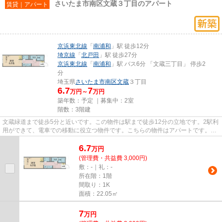
さいたま市南区文蔵３丁目のアパート
賃貸｜アパート
京浜東北線
「
南浦和
」駅 徒歩12分
埼京線
「
北戸田
」駅 徒歩27分
京浜東北線
「
南浦和
」駅 バス6分 「文蔵三丁目」 停歩2
分
埼玉県
さいたま市南区
文蔵
３丁目
6.7
7
万円～
万円
築年数：予定 ｜募集中：
2室
階数：3階建
文蔵緑道まで徒歩5分と近いです。この物件は駅まで徒歩12分の立地です。2駅利
用ができて、電車での移動に役立つ物件です。こちらの物件はアパートです。当
社スタッフが地域の賃貸情報...
6.7
万
円
(管理費・共益費 3,000円)
敷：-｜礼：-
所在階：1階
間取り：1K
面積：22.05㎡
7
万
円