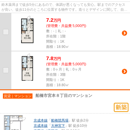
鈴木薬局まで徒歩5分にあるので、体調が悪くなっても安心。駅までのアクセス
が良い、徒歩11分のところに位置する物件です。造りとデザインに関して、自信
をもって情報を提供できるマン...
7.2
万
円
(管理費・共益費 5,000円)
敷：-｜礼：-
所在階：1階
間取り：1K
面積：18.90㎡
7.8
万
円
(管理費・共益費 5,000円)
敷：0ヶ月｜礼：0ヶ月
所在階：3階
間取り：1K
面積：18.80㎡
船橋市宮本８丁目のマンション
賃貸｜マンション
京成本線
「
船橋競馬場
」駅 徒歩2分
京成本線
「
大神宮下
」駅 徒歩10分