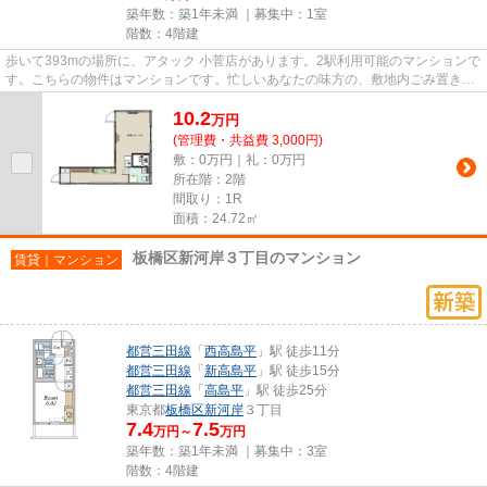
築年数：築1年未満 ｜募集中：
1室
階数：4階建
歩いて393mの場所に、アタック 小菅店があります。2駅利用可能のマンションで
す。こちらの物件はマンションです。忙しいあなたの味方の、敷地内ごみ置き場
つきの物件です。足立区エリ...
10.2
万
円
(管理費・共益費 3,000円)
敷：0万円｜礼：0万円
所在階：2階
間取り：1R
面積：24.72㎡
板橋区新河岸３丁目のマンション
賃貸｜マンション
都営三田線
「
西高島平
」駅 徒歩11分
都営三田線
「
新高島平
」駅 徒歩15分
都営三田線
「
高島平
」駅 徒歩25分
東京都
板橋区
新河岸
３丁目
7.4
7.5
万円～
万円
築年数：築1年未満 ｜募集中：
3室
階数：4階建