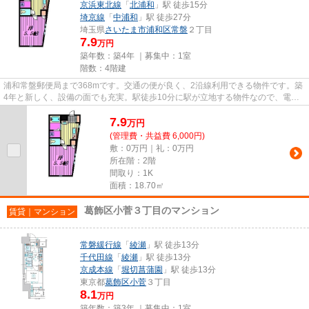
京浜東北線
「
北浦和
」駅 徒歩15分
埼京線
「
中浦和
」駅 徒歩27分
埼玉県
さいたま市浦和区
常盤
２丁目
7.9
万円
築年数：築4年 ｜募集中：
1室
階数：4階建
浦和常盤郵便局まで368mです。交通の便が良く、2沿線利用できる物件です。築
4年と新しく、設備の面でも充実。駅徒歩10分に駅が立地する物件なので、電車
を多く利用する方にとって便利...
7.9
万
円
(管理費・共益費 6,000円)
敷：0万円｜礼：0万円
所在階：2階
間取り：1K
面積：18.70㎡
葛飾区小菅３丁目のマンション
賃貸｜マンション
常磐緩行線
「
綾瀬
」駅 徒歩13分
千代田線
「
綾瀬
」駅 徒歩13分
京成本線
「
堀切菖蒲園
」駅 徒歩13分
東京都
葛飾区
小菅
３丁目
8.1
万円
築年数：築3年 ｜募集中：
1室