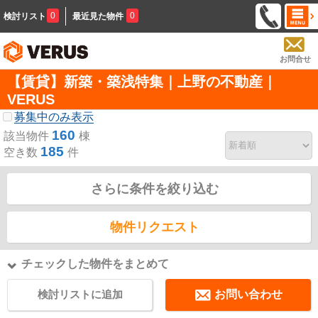
0
0
検討リスト
最近見た物件
お問合せ
【賃貸】新築・築浅特集｜上野の不動産｜
VERUS
募集中のみ表示
160
該当物件
棟
185
空き数
件
さらに条件を絞り込む
物件リクエスト
チェックした物件をまとめて
検討リストに追加
お問い合わせ