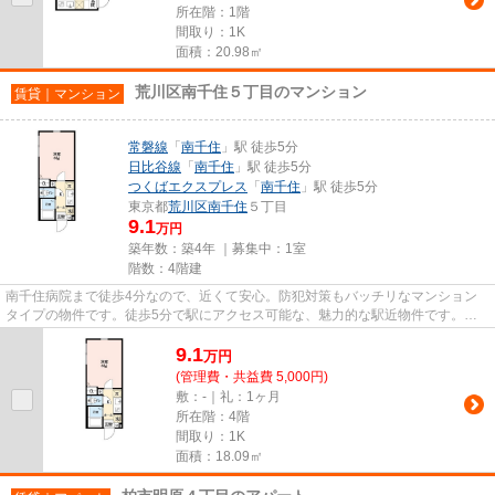
所在階：1階
間取り：1K
面積：20.98㎡
荒川区南千住５丁目のマンション
賃貸｜マンション
常磐線
「
南千住
」駅 徒歩5分
日比谷線
「
南千住
」駅 徒歩5分
つくばエクスプレス
「
南千住
」駅 徒歩5分
東京都
荒川区
南千住
５丁目
9.1
万円
築年数：築4年 ｜募集中：
1室
階数：4階建
南千住病院まで徒歩4分なので、近くて安心。防犯対策もバッチリなマンション
タイプの物件です。徒歩5分で駅にアクセス可能な、魅力的な駅近物件です。お
使いいただける駅は2駅あり、行...
9.1
万
円
(管理費・共益費 5,000円)
敷：-｜礼：1ヶ月
所在階：4階
間取り：1K
面積：18.09㎡