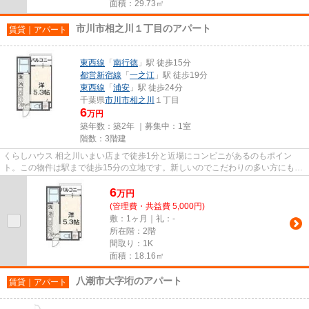
面積：29.73㎡
市川市相之川１丁目のアパート
賃貸｜アパート
東西線
「
南行徳
」駅 徒歩15分
都営新宿線
「
一之江
」駅 徒歩19分
東西線
「
浦安
」駅 徒歩24分
千葉県
市川市
相之川
１丁目
6
万円
築年数：築2年 ｜募集中：
1室
階数：3階建
くらしハウス 相之川いまい店まで徒歩1分と近場にコンビニがあるのもポイン
ト。この物件は駅まで徒歩15分の立地です。新しいのでこだわりの多い方にもお
すすめの築浅物件です。行く先...
6
万
円
(管理費・共益費 5,000円)
敷：1ヶ月｜礼：-
所在階：2階
間取り：1K
面積：18.16㎡
八潮市大字垳のアパート
賃貸｜アパート