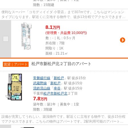
階数：15階建
便利なスーパー「コモディイイダ 小菅店」まで307mです。こちらはマンション
タイプになります。駅近くに立地する物件で、徒歩13分程でアクセスできます。
15階建てで街並みにも馴染んだ...
8.1
万
円
(管理費・共益費 10,000円)
敷：-｜礼：0.5ヶ月
所在階：7階
間取り：1K
面積：21.21㎡
松戸市新松戸北２丁目のアパート
賃貸｜アパート
常磐緩行線
「
新松戸
」駅 徒歩15分
武蔵野線
「
新松戸
」駅 徒歩15分
流鉄流山線
「
幸谷
」駅 徒歩15分
千葉県
松戸市
新松戸北
２丁目
7.8
万円
築年数：築1年 ｜募集中：
1室
階数：3階建
設備が充実してうれしい、築浅物件です。駅近くに立地する物件で、徒歩15分程
でアクセスできます。こちらの物件はアパートです。2駅利用可能のアパートで
す。当社は、経験と知識が豊富...