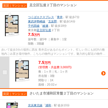
足立区弘道２丁目のマンション
賃貸｜マンション
つくばエクスプレス
「
青井
」駅 徒歩7分
東武伊勢崎線
「
五反野
」駅 徒歩14分
千代田線
「
綾瀬
」駅 徒歩18分
東京都
足立区
弘道
２丁目
7.5
万円
築年数：築5年 ｜募集中：
1室
階数：3階建
歩いて徒歩3分の場所に西友 青井店があるのもポイント。忙しい方にも好評の敷
地内ごみ置き場付物件。こちらの物件はマンションです。魅力的な駅近の物件
で、駅まで徒歩7分です。当社ス...
7.5
万
円
(管理費・共益費 3,000円)
敷：1ヶ月｜礼：1ヶ月
所在階：3階
間取り：1K
面積：20.02㎡
さいたま市浦和区常盤２丁目のマンション
賃貸｜マンション
京浜東北線
「
浦和
」駅 徒歩10分