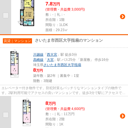
7.8
万
円
(管理費・共益費 3,000円)
敷：-｜礼：-
所在階：1階
間取り：1LDK
面積：29.23㎡
さいたま市西区大字指扇のマンション
賃貸｜マンション
川越線
「
西大宮
」駅 徒歩3分
高崎線
「
大宮
」駅 バス25分 「新屋敷」 停歩16分
埼玉県
さいたま市西区
大字指扇
8
万円
築年数：築2年 ｜募集中：
1室
階数：3階建
エレベーター付き物件です。防犯対策もバッチリなマンションタイプの物件で
す。2駅利用可能でアクセスの良いマンションです。徒歩3分で駅にアクセスでき
る物件です。さいたま市西区エ...
8
万
円
(管理費・共益費 4,600円)
敷：-｜礼：11万円
所在階：2階
間取り：1K