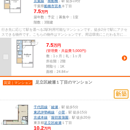
京葉線
「
南船橋
」駅 徒歩19分
千葉県
船橋市
宮本
８丁目
7.5
万円
築年数：予定 ｜募集中：
1室
階数：3階建
行き先に応じて駅を選べる2駅利用可能なマンションです。徒歩2分で駅にアクセ
スできる物件です。こちらの物件はマンションです。周辺環境にこだわる方にご
紹介したいのが船橋市エリア...
7.5
万
円
(管理費・共益費 5,000円)
敷：1ヶ月｜礼：1ヶ月
所在階：2階
間取り：1K
面積：24.84㎡
足立区綾瀬１丁目のマンション
賃貸｜マンション
千代田線
「
綾瀬
」駅 徒歩5分
東武伊勢崎線
「
小菅
」駅 徒歩15分
京成本線
「
堀切菖蒲園
」駅 徒歩20分
東京都
足立区
綾瀬
１丁目
10.2
万円