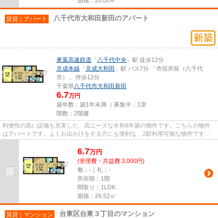
面積：20.00㎡
八千代市大和田新田のアパート
賃貸｜アパート
東葉高速鉄道
「
八千代中央
」駅 徒歩12分
京成本線
「
京成大和田
」駅 バス7分 「市役所前（八千代
市）」 停歩12分
千葉県
八千代市
大和田新田
6.7
万円
築年数：築1年未満 ｜募集中：
1室
階数：2階建
利便性の高い設備も充実した、高ニーズな令和8年築の物件です。こちらの物件
はアパートです。よくお出かけをする方にも便利な、2駅利用可能な物件です。
この物件は、駅まで徒歩12分に...
6.7
万
円
(管理費・共益費 3,000円)
敷：-｜礼：-
所在階：1階
間取り：1LDK
面積：26.52㎡
台東区台東３丁目のマンション
賃貸｜マンション