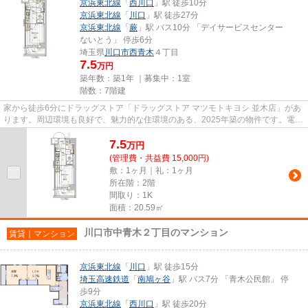
京浜東北線
「
西川口
」駅 徒歩10分
京浜東北線
「
川口
」駅 徒歩27分
京浜東北線
「
蕨
」駅 バス10分 「デイサービスセンター
ないとう」 停歩6分
埼玉県
川口市
西青木
４丁目
7.5
万円
築年数：築1年 ｜募集中：
1室
階数：7階建
家から徒歩6分にドラッグストア「ドラッグストア マツモトキヨシ 並木店」があ
ります。周辺環境も良好で、魅力的な住環境のある、2025年築の物件です。電車
移動の多い方に嬉しい駅から...
7.5
万
円
(管理費・共益費 15,000円)
敷：1ヶ月｜礼：1ヶ月
所在階：2階
間取り：1K
面積：20.59㎡
川口市中青木２丁目のマンション
賃貸｜マンション
京浜東北線
「
川口
」駅 徒歩15分
埼玉高速鉄道
「
南鳩ヶ谷
」駅 バス7分 「青木公民館」 停
歩9分
京浜東北線
「
西川口
」駅 徒歩20分