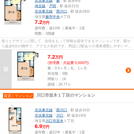
京浜東北線
「
蕨
」駅 徒歩8分
埼京線
「
戸田
」駅 徒歩22分
京浜東北線
「
西川口
」駅 徒歩28分
埼玉県
蕨市
中央
４丁目
7.2
万円
築年数：築14年 ｜募集中：
1室
階数：3階建
造りとデザインに関して、自信をもって情報を提供できるマンションです。駅か
ら徒歩8分の物件で、アクセス良好です。周辺に2駅ありの電車通勤しやすいマン
ションです。物件をお探しな...
7.2
万
円
(管理費・共益費 5,000円)
敷：0.5ヶ月｜礼：1ヶ月
所在階：3階
間取り：1K
面積：26.77㎡
川口市並木１丁目のマンション
賃貸｜マンション
京浜東北線
「
西川口
」駅 徒歩10分
京浜東北線
「
川口
」駅 徒歩19分
埼玉県
川口市
並木
１丁目
6.9
万円
築年数：築22年 ｜募集中：
1室