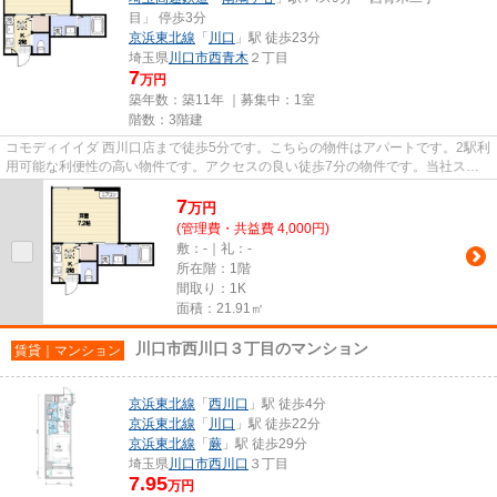
目」 停歩3分
京浜東北線
「
川口
」駅 徒歩23分
埼玉県
川口市
西青木
２丁目
7
万円
築年数：築11年 ｜募集中：
1室
階数：3階建
コモディイイダ 西川口店まで徒歩5分です。こちらの物件はアパートです。2駅利
用可能な利便性の高い物件です。アクセスの良い徒歩7分の物件です。当社スタ
ッフが地域の賃貸情報をご提...
7
万
円
(管理費・共益費 4,000円)
敷：-｜礼：-
所在階：1階
間取り：1K
面積：21.91㎡
川口市西川口３丁目のマンション
賃貸｜マンション
京浜東北線
「
西川口
」駅 徒歩4分
京浜東北線
「
川口
」駅 徒歩22分
京浜東北線
「
蕨
」駅 徒歩29分
埼玉県
川口市
西川口
３丁目
7.95
万円