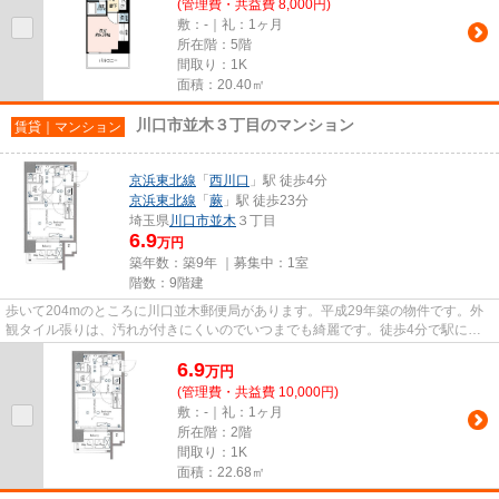
(管理費・共益費 8,000円)
敷：-｜礼：1ヶ月
所在階：5階
間取り：1K
面積：20.40㎡
川口市並木３丁目のマンション
賃貸｜マンション
京浜東北線
「
西川口
」駅 徒歩4分
京浜東北線
「
蕨
」駅 徒歩23分
埼玉県
川口市
並木
３丁目
6.9
万円
築年数：築9年 ｜募集中：
1室
階数：9階建
歩いて204mのところに川口並木郵便局があります。平成29年築の物件です。外
観タイル張りは、汚れが付きにくいのでいつまでも綺麗です。徒歩4分で駅にア
クセス可能な、魅力的な駅近物件...
6.9
万
円
(管理費・共益費 10,000円)
敷：-｜礼：1ヶ月
所在階：2階
間取り：1K
面積：22.68㎡