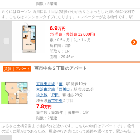
階数：5階建
近くにはローソン 西川口四丁目店(徒歩7分)がありちょっとした買い物に便利で
す。こちらはマンションタイプになります。エレベーターがある物件です。駅ま
で徒歩10分なので、アクセス...
6.9
万
円
(管理費・共益費 12,000円)
敷：0.5ヶ月｜礼：1ヶ月
所在階：2階
間取り：1R
面積：29.46㎡
蕨市中央２丁目のアパート
賃貸｜アパート
京浜東北線
「
蕨
」駅 徒歩10分
京浜東北線
「
西川口
」駅 徒歩25分
埼京線
「
戸田
」駅 徒歩29分
埼玉県
蕨市
中央
２丁目
7.8
万円
築年数：築38年 ｜募集中：
1室
階数：2階建
ふるさと土橋公園まで徒歩6分と近いです。こちらの物件はアパートです。物件
の近くに駅が2つあるため、用途や行き先によって経路を選べます。駅から徒歩
10分に立地する物件です。蕨市...