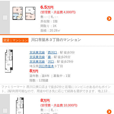
あり、よく電車を利用する方にピ...
6.5
万
円
(管理費・共益費 4,000円)
敷：-｜礼：-
所在階：1階
間取り：1K
面積：20.28㎡
川口市並木３丁目のマンション
賃貸｜マンション
京浜東北線
「
西川口
」駅 徒歩3分
京浜東北線
「
蕨
」駅 徒歩26分
京浜東北線
「
川口
」駅 徒歩29分
埼玉県
川口市
並木
３丁目
8
万円
築年数：築4年 ｜募集中：
1室
階数：12階建
ファミリーマート 西川口東口店まで徒歩2分と近場にコンビニがあるのもポイン
ト。2駅利用可能なので、用途や行き先に応じて経路を選択できます。地上12階
建ての物件は、弊社イチオシの...
8
万
円
(管理費・共益費 10,000円)
敷：-｜礼：-