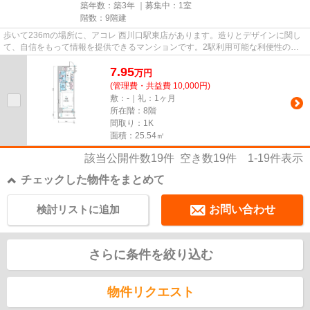
築年数：築3年 ｜募集中：
1室
階数：9階建
歩いて236mの場所に、アコレ 西川口駅東店があります。造りとデザインに関し
て、自信をもって情報を提供できるマンションです。2駅利用可能な利便性の高
いマンションです。こちらの物...
7.95
万
円
(管理費・共益費 10,000円)
敷：-｜礼：1ヶ月
所在階：8階
間取り：1K
面積：25.54㎡
該当公開件数
19
件 空き数
19
件
1-19
件表示
チェックした物件をまとめて
検討リストに追加
お問い合わせ
さらに条件を絞り込む
物件リクエスト