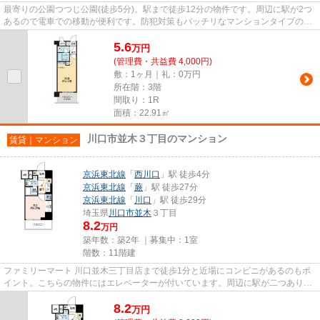
最寄りの公園つつじ公園(徒歩5分)。駅まで徒歩12分の物件です。周辺に駅が2つ
あるので電車での移動が便利です。防犯対策もバッチリなマンションタイプの物
件です。できるだけ早めに不...
5.6
万
円
(管理費・共益費 4,000円)
敷：1ヶ月｜礼：0万円
所在階：3階
間取り：1R
面積：22.91㎡
川口市並木３丁目のマンション
賃貸｜マンション
京浜東北線
「
西川口
」駅 徒歩4分
京浜東北線
「
蕨
」駅 徒歩27分
京浜東北線
「
川口
」駅 徒歩29分
埼玉県
川口市
並木
３丁目
8.2
万円
築年数：築2年 ｜募集中：
1室
階数：11階建
ファミリーマート 川口並木三丁目店まで徒歩1分と近場にコンビニがあるのもポ
イント。こちらの物件にはエレベーターが付いています。周辺に駅が二つあり、
交通の利便性が高いです。新...
8.2
万
円