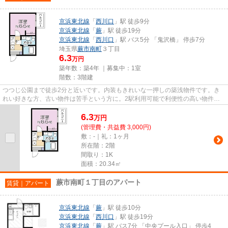
京浜東北線
「
西川口
」駅 徒歩9分
京浜東北線
「
蕨
」駅 徒歩19分
京浜東北線
「
西川口
」駅 バス5分 「鬼沢橋」 停歩7分
埼玉県
蕨市
南町
３丁目
6.3
万円
築年数：築4年 ｜募集中：
1室
階数：3階建
つつじ公園まで徒歩2分と近いです。内装もきれいな一押しの築浅物件です。き
れい好きな方、古い物件は苦手という方に。2駅利用可能で利便性の高い物件で
す。こちらの物件はアパートで...
6.3
万
円
(管理費・共益費 3,000円)
敷：-｜礼：1ヶ月
所在階：2階
間取り：1K
面積：20.34㎡
蕨市南町１丁目のアパート
賃貸｜アパート
京浜東北線
「
蕨
」駅 徒歩10分
京浜東北線
「
西川口
」駅 徒歩19分
京浜東北線
「
蕨
」駅 バス7分 「中央プール入口」 停歩4