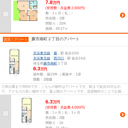
7.8
万
円
(管理費・共益費 2,000円)
敷：1ヶ月｜礼：-
所在階：1階
間取り：2DK
面積：49.27㎡
蕨市南町２丁目のアパート
賃貸｜アパート
京浜東北線
「
蕨
」駅 徒歩10分
京浜東北線
「
西川口
」駅 徒歩14分
埼玉県
蕨市
南町
２丁目
6.3
万円
築年数：築23年 ｜募集中：
1室
階数：2階建
三和公園まで480mです。こちらの物件はアパートです。駅まで徒歩10分なの
で、アクセスの良い物件です。最上階のアパートです。賃貸物件のことでお困り
なら、まずは当社へご連絡下さい...
6.3
万
円
(管理費・共益費 4,000円)
敷：1ヶ月｜礼：1ヶ月
所在階：2階
間取り：1K
面積：21.18㎡