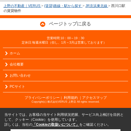
上野の不動産｜VERUS
>
(賃貸)路線・駅から探す
>
JR京浜東北線
>
西川口駅
の賃貸物件
ページトップに戻る
営業時間:10：00～19：30
定休日:毎週水曜日（但し、1月～3月は営業しております）
ホーム
会社概要
お問い合わせ
PCサイト
プライバシーポリシー
利用規約
｜アクセスマップ
｜
Copyright(c) 株式会社VERUS 上野店 All rights reserved.
当サイトでは、お客様の当サイト利用状況把握、サービス向上検討を目的と
して、クッキー（Cookie）を使用しています。
詳しくは、当社の
「Cookieの取扱いについて」
をご確認ください。