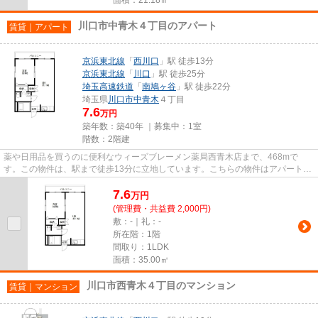
川口市中青木４丁目のアパート
賃貸｜アパート
京浜東北線
「
西川口
」駅 徒歩13分
京浜東北線
「
川口
」駅 徒歩25分
埼玉高速鉄道
「
南鳩ヶ谷
」駅 徒歩22分
埼玉県
川口市
中青木
４丁目
7.6
万円
築年数：築40年 ｜募集中：
1室
階数：2階建
薬や日用品を買うのに便利なウィーズブレーメン薬局西青木店まで、468mで
す。この物件は、駅まで徒歩13分に立地しています。こちらの物件はアパートで
す。風通しが良好な物件です。川...
7.6
万
円
(管理費・共益費 2,000円)
敷：-｜礼：-
所在階：1階
間取り：1LDK
面積：35.00㎡
川口市西青木４丁目のマンション
賃貸｜マンション