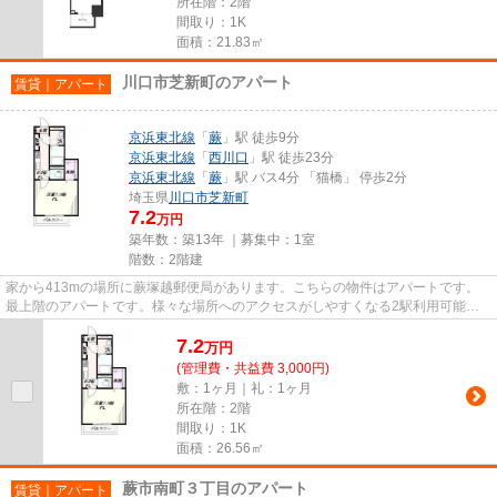
所在階：2階
間取り：1K
面積：21.83㎡
川口市芝新町のアパート
賃貸｜アパート
京浜東北線
「
蕨
」駅 徒歩9分
京浜東北線
「
西川口
」駅 徒歩23分
京浜東北線
「
蕨
」駅 バス4分 「猫橋」 停歩2分
埼玉県
川口市
芝新町
7.2
万円
築年数：築13年 ｜募集中：
1室
階数：2階建
家から413mの場所に蕨塚越郵便局があります。こちらの物件はアパートです。
最上階のアパートです。様々な場所へのアクセスがしやすくなる2駅利用可能な
物件です。できるだけ早めに不動...
7.2
万
円
(管理費・共益費 3,000円)
敷：1ヶ月｜礼：1ヶ月
所在階：2階
間取り：1K
面積：26.56㎡
蕨市南町３丁目のアパート
賃貸｜アパート