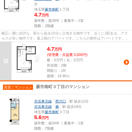
分
埼玉県
蕨市
南町
１丁目
4.7
万円
築年数：築39年 ｜募集中：
1室
階数：2階建
幅広い層に好評な、駅から徒歩10分に立地する物件です。近くに2駅ある、アク
セスが良い物件です。最上階のアパートです。こちらの物件はアパートです。蕨
市エリアにある賃貸情報のこと...
4.7
万
円
(管理費・共益費 3,000円)
敷：0万円｜礼：0万円
所在階：2階
間取り：1R
面積：16.90㎡
蕨市南町３丁目のマンション
賃貸｜マンション
京浜東北線
「
西川口
」駅 徒歩12分
京浜東北線
「
蕨
」駅 徒歩18分
埼玉県
蕨市
南町
３丁目
5.6
万円
築年数：築34年 ｜募集中：
1室
階数：7階建