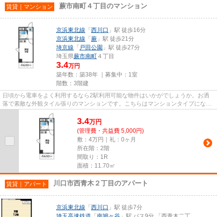
蕨市南町４丁目のマンション
賃貸｜マンション
京浜東北線
「
西川口
」駅 徒歩16分
京浜東北線
「
蕨
」駅 徒歩21分
埼京線
「
戸田公園
」駅 徒歩27分
埼玉県
蕨市
南町
４丁目
3.4
万円
築年数：築38年 ｜募集中：
1室
階数：3階建
日頃から電車をよく利用するなら2駅利用可能な物件はいかがでしょうか。お洒
落で素敵な外観タイル張りのマンションです。こちらはマンションタイプになり
ます。こちらは初期費用をカー...
3.4
万
円
(管理費・共益費 5,000円)
敷：4万円｜礼：0ヶ月
所在階：2階
間取り：1R
面積：11.70㎡
川口市西青木２丁目のアパート
賃貸｜アパート
京浜東北線
「
西川口
」駅 徒歩7分
埼玉高速鉄道
「
南鳩ヶ谷
」駅 バス9分 「西青木二丁