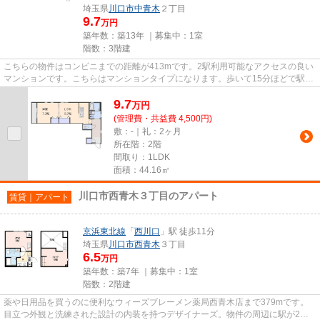
埼玉県
川口市
中青木
２丁目
9.7
万円
築年数：築13年 ｜募集中：
1室
階数：3階建
こちらの物件はコンビニまでの距離が413mです。2駅利用可能なアクセスの良い
マンションです。こちらはマンションタイプになります。歩いて15分ほどで駅に
アクセスできる、立地の良さも...
9.7
万
円
(管理費・共益費 4,500円)
敷：-｜礼：2ヶ月
所在階：2階
間取り：1LDK
面積：44.16㎡
川口市西青木３丁目のアパート
賃貸｜アパート
京浜東北線
「
西川口
」駅 徒歩11分
埼玉県
川口市
西青木
３丁目
6.5
万円
築年数：築7年 ｜募集中：
1室
階数：2階建
薬や日用品を買うのに便利なウィーズブレーメン薬局西青木店まで379mです。
目立つ外観と洗練された設計の内装を持つデザイナーズ。物件の周辺に駅が2つ