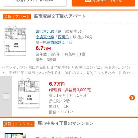
蕨市塚越２丁目のアパート
賃貸｜アパート
京浜東北線
「
蕨
」駅 徒歩5分
京浜東北線
「
西川口
」駅 徒歩24分
埼玉県
蕨市
塚越
２丁目
6.7
万円
築年数：築9年 ｜募集中：
1室
階数：3階建
セブンイレブン 川口芝新町店まで徒歩4分と近場にコンビニがあるのもポイン
ト。平成29年に建設された物件です。物件の近くに駅が2つあるため、用途や行
き先によって経路を選べます。こ...
6.7
万
円
(管理費・共益費 3,000円)
敷：1ヶ月｜礼：1ヶ月
所在階：2階
間取り：1R
面積：22.81㎡
蕨市中央４丁目のマンション
賃貸｜マンション