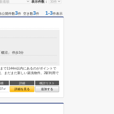
表示件数：
3
3
1-3
当公開件数
件 空き数
件
件表示
目
「櫃沼」 停歩3分
で1144m以内にあるのがポイントで
完成、まだまだ新しい築浅物件。2駅利用で
面積
詳細
検討リスト
.07㎡
詳細を見る
追加する