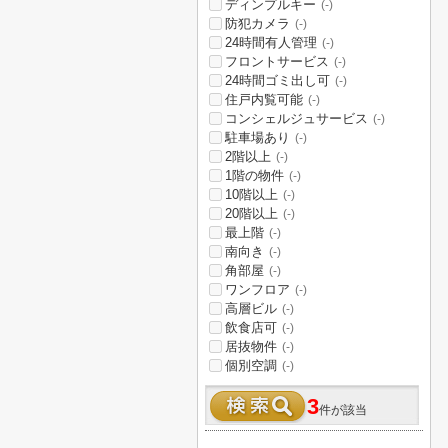
ディンプルキー
(-)
防犯カメラ
(-)
24時間有人管理
(-)
フロントサービス
(-)
24時間ゴミ出し可
(-)
住戸内覧可能
(-)
コンシェルジュサービス
(-)
駐車場あり
(-)
2階以上
(-)
1階の物件
(-)
10階以上
(-)
20階以上
(-)
最上階
(-)
南向き
(-)
角部屋
(-)
ワンフロア
(-)
高層ビル
(-)
飲食店可
(-)
居抜物件
(-)
個別空調
(-)
3
件が該当