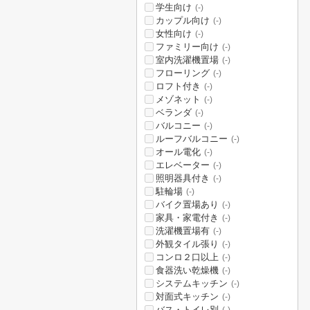
学生向け
(-)
カップル向け
(-)
女性向け
(-)
ファミリー向け
(-)
室内洗濯機置場
(-)
フローリング
(-)
ロフト付き
(-)
メゾネット
(-)
ベランダ
(-)
バルコニー
(-)
ルーフバルコニー
(-)
オール電化
(-)
エレベーター
(-)
照明器具付き
(-)
駐輪場
(-)
バイク置場あり
(-)
家具・家電付き
(-)
洗濯機置場有
(-)
外観タイル張り
(-)
コンロ２口以上
(-)
食器洗い乾燥機
(-)
システムキッチン
(-)
対面式キッチン
(-)
バス・トイレ別