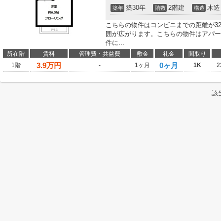
築30年
2階建
木造
築年
階数
構造
こちらの物件はコンビニまでの距離が32
囲が広がります。こちらの物件はアパー
件に...
所在階
賃料
管理費・共益費
敷金
礼金
間取り
3.9
万円
0ヶ月
1階
-
1ヶ月
1K
2
該