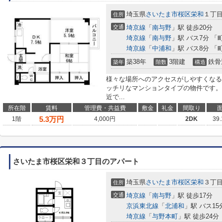
埼玉県
さいたま市桜区
栄和
１丁
住所
交通
埼京線
「
南与野
」駅 徒歩20分
埼京線
「
南与野
」駅 バス7分 「
埼京線
「
中浦和
」駅 バス8分 「
築38年
3階建
鉄骨
築年
階数
構造
様々な場所へのアクセスがしやすくなる
ッチリなマンションタイプの物件です。
近で...
所在階
賃料
管理費・共益費
敷金
礼金
間取り
5.3
万円
1階
4,000円
2DK
39
さいたま市桜区栄和３丁目のアパート
埼玉県
さいたま市桜区
栄和
３丁
住所
交通
埼京線
「
南与野
」駅 徒歩17分
京浜東北線
「
北浦和
」駅 バス15
埼京線
「
与野本町
」駅 徒歩24分