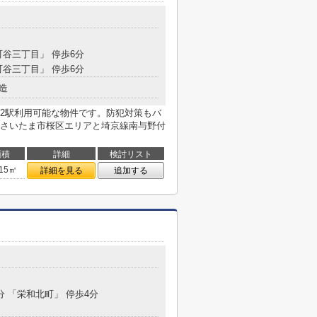
目
町谷三丁目」 停歩6分
町谷三丁目」 停歩6分
造
2駅利用可能な物件です。防犯対策もバ
さいたま市桜区エリアと埼京線南与野付
面積
詳細
検討リスト
.15㎡
詳細を見る
追加する
目
分 「栄和北町」 停歩4分