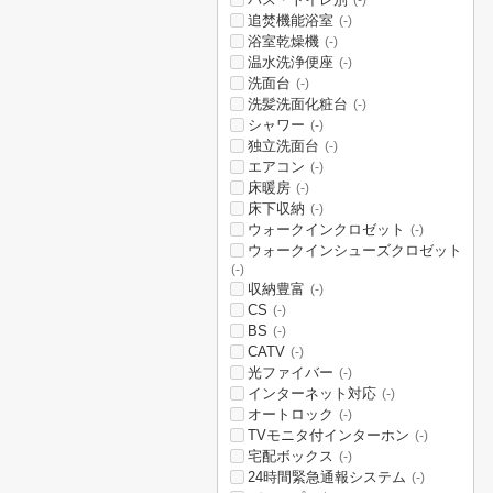
(-)
追焚機能浴室
(-)
浴室乾燥機
(-)
温水洗浄便座
(-)
洗面台
(-)
洗髪洗面化粧台
(-)
シャワー
(-)
独立洗面台
(-)
エアコン
(-)
床暖房
(-)
床下収納
(-)
ウォークインクロゼット
(-)
ウォークインシューズクロゼット
(-)
収納豊富
(-)
CS
(-)
BS
(-)
CATV
(-)
光ファイバー
(-)
インターネット対応
(-)
オートロック
(-)
TVモニタ付インターホン
(-)
宅配ボックス
(-)
24時間緊急通報システム
(-)