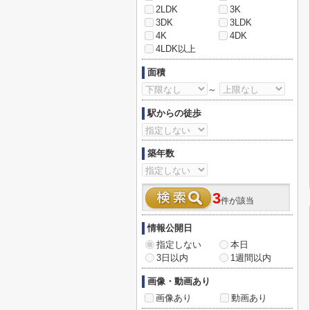
2LDK
3K
3DK
3LDK
4K
4DK
4LDK以上
面積
～
駅からの徒歩
築年数
3
件が該当
情報公開日
指定しない
本日
3日以内
1週間以内
画像・動画あり
画像あり
動画あり