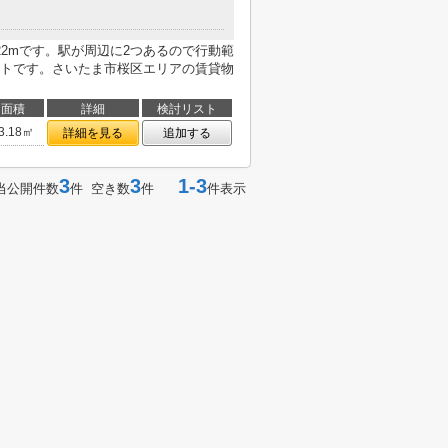
2mです。駅が周辺に2つあるので行動範
トです。さいたま市桜区エリアの賃貸物
面積
詳細
検討リスト
3.18㎡
詳細を見る
追加する
3
3
1-3
当公開件数
件 空き数
件
件表示