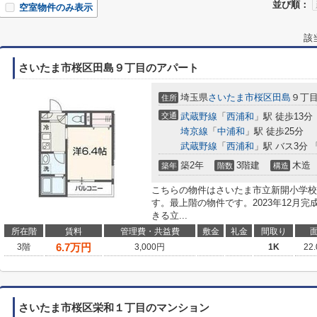
並び順：
空室物件のみ表示
該
さいたま市桜区田島９丁目のアパート
埼玉県
さいたま市桜区
田島
９丁
住所
交通
武蔵野線
「
西浦和
」駅 徒歩13分
埼京線
「
中浦和
」駅 徒歩25分
武蔵野線
「
西浦和
」駅 バス3分 
築2年
3階建
木造
築年
階数
構造
こちらの物件はさいたま市立新開小学校ま
す。最上階の物件です。2023年12月
きる立...
所在階
賃料
管理費・共益費
敷金
礼金
間取り
6.7
万円
3階
3,000円
1K
22
さいたま市桜区栄和１丁目のマンション