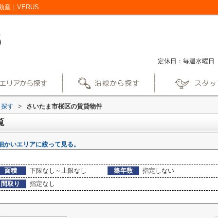
産｜VERUS
定休日：毎週水曜日
ら探す
>
さいたま市桜区の賃貸物件
覧
細かいエリアに絞って見る。
面積
下限なし～上限なし
築年数
指定しない
間取り
指定なし