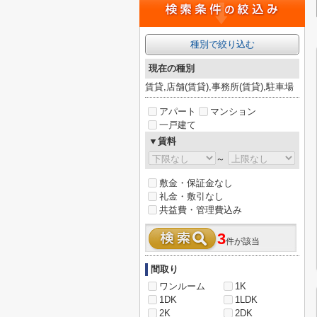
種別で絞り込む
現在の種別
賃貸,店舗(賃貸),事務所(賃貸),駐車場
アパート
マンション
一戸建て
▼賃料
～
敷金・保証金なし
礼金・敷引なし
共益費・管理費込み
3
件が該当
間取り
ワンルーム
1K
1DK
1LDK
2K
2DK