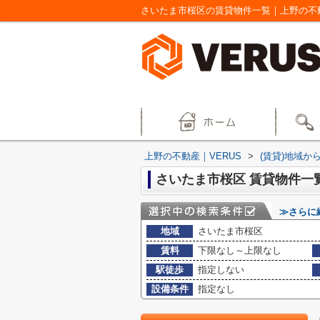
さいたま市桜区の賃貸物件一覧｜上野の不動
上野の不動産｜VERUS
>
(賃貸)地域か
さいたま市桜区 賃貸物件一
≫さらに
地域
さいたま市桜区
賃料
下限なし～上限なし
駅徒歩
指定しない
設備条件
指定なし