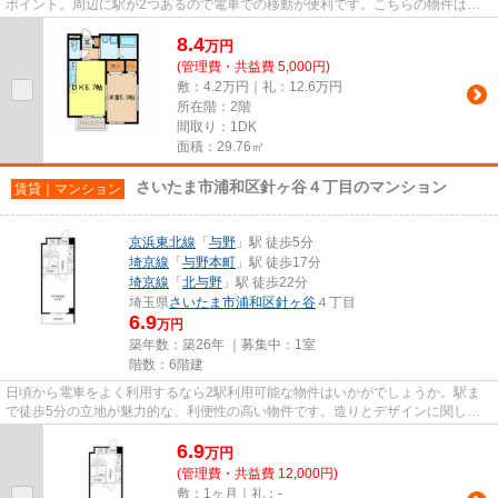
ポイント。周辺に駅が2つあるので電車での移動が便利です。こちらの物件はア
パートです。最上階の物件で...
8.4
万
円
(管理費・共益費 5,000円)
敷：4.2万円｜礼：12.6万円
所在階：2階
間取り：1DK
面積：29.76㎡
さいたま市浦和区針ヶ谷４丁目のマンション
賃貸｜マンション
京浜東北線
「
与野
」駅 徒歩5分
埼京線
「
与野本町
」駅 徒歩17分
埼京線
「
北与野
」駅 徒歩22分
埼玉県
さいたま市浦和区
針ヶ谷
４丁目
6.9
万円
築年数：築26年 ｜募集中：
1室
階数：6階建
日頃から電車をよく利用するなら2駅利用可能な物件はいかがでしょうか。駅ま
で徒歩5分の立地が魅力的な、利便性の高い物件です。造りとデザインに関し
て、自信をもって情報を提供でき...
6.9
万
円
(管理費・共益費 12,000円)
敷：1ヶ月｜礼：-