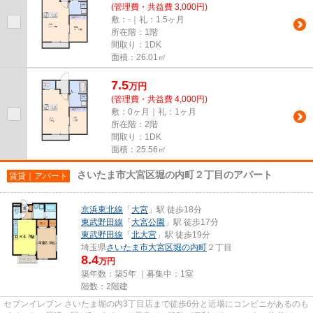
(管理費・共益費 3,000円)
敷：-｜礼：1.5ヶ月
所在階：1階
間取り：1DK
面積：26.01㎡
7.5
万
円
(管理費・共益費 4,000円)
敷：0ヶ月｜礼：1ヶ月
所在階：2階
間取り：1DK
面積：25.56㎡
さいたま市大宮区堀の内町２丁目のアパート
賃貸｜アパート
京浜東北線
「
大宮
」駅 徒歩18分
東武野田線
「
大宮公園
」駅 徒歩17分
東武野田線
「
北大宮
」駅 徒歩19分
埼玉県
さいたま市大宮区
堀の内町
２丁目
8.4
万円
築年数：築5年 ｜募集中：
1室
階数：2階建
セブンイレブン さいたま堀の内3丁目店まで徒歩6分と近場にコンビニがあるのも