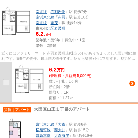
南北線
「
赤羽岩淵
」駅 徒歩7分
京浜東北線
「
赤羽
」駅 徒歩10分
南北線
「
志茂
」駅 徒歩14分
東京都
北区
岩淵町
6.2
万円
築年数：築9年 ｜募集中：
1室
階数：2階建
近くにはファミリーマート 赤羽岩淵町店(徒歩6分)がありちょっとした買い物に便
利です。築9年の物件。最上階の物件です。駅から徒歩7分に立地する、魅力的な
駅近物件です。北区エリア...
6.2
万
円
(管理費・共益費 5,000円)
敷：-｜礼：1ヶ月
所在階：2階
間取り：1R
面積：11.37㎡
大田区山王１丁目のアパート
賃貸｜アパート
京浜東北線
「
大森
」駅 徒歩6分
横須賀線
「
西大井
」駅 徒歩15分
京急本線
「
大森海岸
」駅 徒歩16分