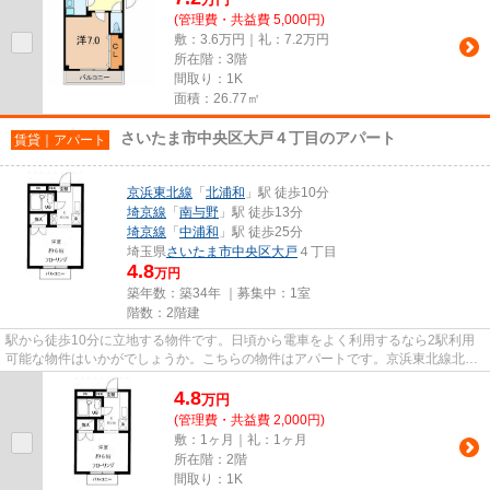
(管理費・共益費 5,000円)
敷：3.6万円｜礼：7.2万円
所在階：3階
間取り：1K
面積：26.77㎡
さいたま市中央区大戸４丁目のアパート
賃貸｜アパート
京浜東北線
「
北浦和
」駅 徒歩10分
埼京線
「
南与野
」駅 徒歩13分
埼京線
「
中浦和
」駅 徒歩25分
埼玉県
さいたま市中央区
大戸
４丁目
4.8
万円
築年数：築34年 ｜募集中：
1室
階数：2階建
駅から徒歩10分に立地する物件です。日頃から電車をよく利用するなら2駅利用
可能な物件はいかがでしょうか。こちらの物件はアパートです。京浜東北線北浦
和をよく利用される方、安心し...
4.8
万
円
(管理費・共益費 2,000円)
敷：1ヶ月｜礼：1ヶ月
所在階：2階
間取り：1K