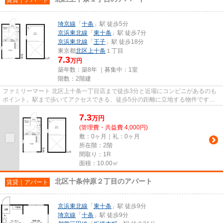
埼京線
「
十条
」駅 徒歩5分
京浜東北線
「
東十条
」駅 徒歩7分
京浜東北線
「
王子
」駅 徒歩18分
東京都
北区
上十条
１丁目
7.3
万円
築年数：築8年 ｜募集中：
1室
階数：2階建
ファミリーマート 北区上十条一丁目店まで徒歩3分と近場にコンビニがあるのも
ポイント。駅まで歩いてアクセスできる、徒歩5分の距離に立地する物件です。
平成29年築の物件です。最上階...
7.3
万
円
(管理費・共益費 4,000円)
敷：0ヶ月｜礼：0ヶ月
所在階：2階
間取り：1R
面積：10.00㎡
北区十条仲原２丁目のアパート
賃貸｜アパート
京浜東北線
「
東十条
」駅 徒歩9分
埼京線
「
十条
」駅 徒歩9分