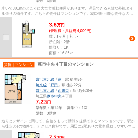
階数：3階建
歩いて381mのところに大宮宮町郵便局があります。満足できる素敵な外観タイ
ル張りの物件です。こちらの物件はマンションです。2駅利用可能な物件なの
で、交通経路を選ぶことができます...
3.6
万
円
(管理費・共益費 4,000円)
敷：1ヶ月｜礼：-
所在階：2階
間取り：1K
面積：16.85㎡
蕨市中央４丁目のマンション
賃貸｜マンション
京浜東北線
「
蕨
」駅 徒歩8分
埼京線
「
戸田
」駅 徒歩22分
京浜東北線
「
西川口
」駅 徒歩28分
埼玉県
蕨市
中央
４丁目
7.2
万円
築年数：築14年 ｜募集中：
1室
階数：3階建
造りとデザインに関して、自信をもって情報を提供できるマンションです。駅か
ら徒歩8分の物件で、アクセス良好です。周辺に2駅ありの電車通勤しやすいマン
ションです。物件をお探しな...
7.2
万
円