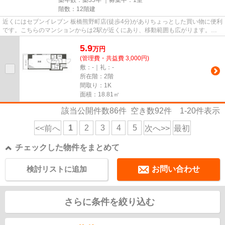
階数：12階建
近くにはセブンイレブン 板橋熊野町店(徒歩4分)がありちょっとした買い物に便利
です。こちらのマンションからは2駅が近くにあり、移動範囲も広がります。防
犯対策もバッチリなマンショ...
5.9
万
円
(管理費・共益費 3,000円)
敷：-｜礼：-
所在階：2階
間取り：1K
面積：18.81㎡
該当公開件数
86
件 空き数
92
件
1-20
件表示
1
2
3
4
5
<<前へ
次へ>>
最初
チェックした物件をまとめて
検討リストに追加
お問い合わせ
さらに条件を絞り込む