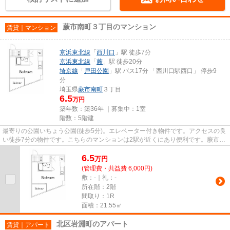
蕨市南町３丁目のマンション
賃貸｜マンション
京浜東北線
「
西川口
」駅 徒歩7分
京浜東北線
「
蕨
」駅 徒歩20分
埼京線
「
戸田公園
」駅 バス17分 「西川口駅西口」 停歩9
分
埼玉県
蕨市
南町
３丁目
6.5
万円
築年数：築36年 ｜募集中：
1室
階数：5階建
最寄りの公園いちょう公園(徒歩5分)。エレベーター付き物件です。アクセスの良
い徒歩7分の物件です。こちらのマンションは2駅が近くにあり便利です。蕨市エ
リアにある賃貸情報のことな...
6.5
万
円
(管理費・共益費 6,000円)
敷：-｜礼：-
所在階：2階
間取り：1R
面積：21.55㎡
北区岩淵町のアパート
賃貸｜アパート