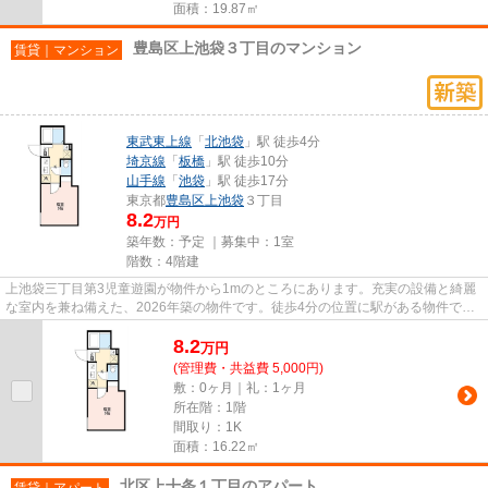
面積：19.87㎡
豊島区上池袋３丁目のマンション
賃貸｜マンション
東武東上線
「
北池袋
」駅 徒歩4分
埼京線
「
板橋
」駅 徒歩10分
山手線
「
池袋
」駅 徒歩17分
東京都
豊島区
上池袋
３丁目
8.2
万円
築年数：予定 ｜募集中：
1室
階数：4階建
上池袋三丁目第3児童遊園が物件から1mのところにあります。充実の設備と綺麗
な室内を兼ね備えた、2026年築の物件です。徒歩4分の位置に駅がある物件で
す。様々な場所へのアクセスが便...
8.2
万
円
(管理費・共益費 5,000円)
敷：0ヶ月｜礼：1ヶ月
所在階：1階
間取り：1K
面積：16.22㎡
北区上十条１丁目のアパート
賃貸｜アパート