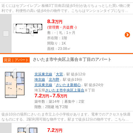
近くにはセブンイレブン 板橋3丁目南店(徒歩5分)がありちょっとした買い物に便
利です。利便性の高い徒歩6分の物件です。こちらはマンションタイプになりま
す。2駅利用可能な物件なので...
8.3
万
円
(管理費・共益費 -)
敷：-｜礼：1ヶ月
所在階：1階
間取り：1K
面積：23.08㎡
さいたま市中央区上落合８丁目のアパート
賃貸｜アパート
京浜東北線
「
大宮
」駅 徒歩12分
埼京線
「
北与野
」駅 徒歩19分
京浜東北線
「
さいたま新都心
」駅 徒歩24分
埼玉県
さいたま市中央区
上落合
８丁目
7.2
7.5
万円～
万円
築年数：築14年 ｜募集中：
2室
階数：2階建 地下2階
徒歩10分の場所にさいたま市立上小小学校があります。電車でのアクセスを快適
なものにする、2駅利用可能な物件です。駅まで徒歩12分の物件です。こちらの
物件はアパートです。さいたま...
7.2
万
円