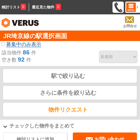
0
0
検討リスト
最近見た物件
お問合せ
JR埼京線の駅選択画面
募集中のみ表示
86
該当物件
件
92
空き数
件
駅で絞り込む
さらに条件を絞り込む
物件リクエスト
チェックした物件をまとめて
検討リストに追加
お問い合わせ