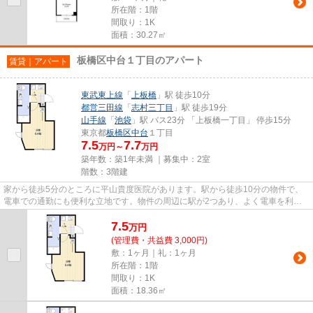
所在階：1階
間取り：1K
面積：30.27㎡
板橋区中台１丁目のアパート
賃貸｜アパート
東武東上線
「
上板橋
」駅 徒歩10分
都営三田線
「
志村三丁目
」駅 徒歩19分
山手線
「
池袋
」駅 バス23分 「上板橋一丁目」 停歩15分
東京都
板橋区
中台
１丁目
7.5
7.7
万円～
万円
築年数：築1年未満 ｜募集中：
2室
階数：3階建
家から徒歩5分のところに平山貴度医院があります。駅から徒歩10分の物件で、
電車での通勤にも便利な立地です。物件の周辺に駅が2つあり、よく電車を利用
する方にピッタリです。当社ス...
7.5
万
円
(管理費・共益費 3,000円)
敷：1ヶ月｜礼：1ヶ月
所在階：1階
間取り：1K
面積：18.36㎡