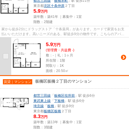
都営三田線
「
板橋本町
」駅 徒歩21分
東京都
北区
十条仲原
２丁目
5.9
万円
築年数：築41年 ｜募集中：
1室
階数：2階建
家から徒歩2分にドラッグストア「十条薬局」があります。カードで家賃をお支
払いいただけます。高いニーズのある、駅徒歩9分の物件です。こちらのアパー
トからは2駅が近くにあり、移動...
5.9
万
円
(管理費・共益費 -)
敷：-｜礼：1ヶ月
所在階：1階
間取り：1K
面積：20.50㎡
板橋区板橋２丁目のマンション
賃貸｜マンション
都営三田線
「
板橋区役所前
」駅 徒歩6分
東武東上線
「
下板橋
」駅 徒歩6分
埼京線
「
板橋
」駅 徒歩9分
東京都
板橋区
板橋
２丁目
8.3
万円
築年数：築13年 ｜募集中：
1室
階数：3階建