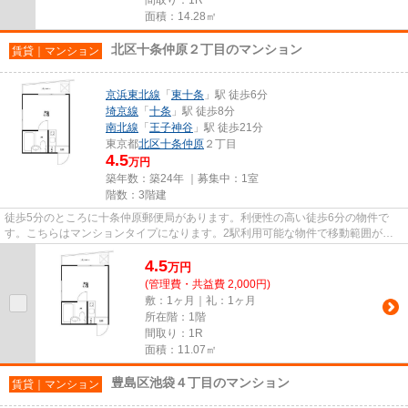
面積：14.28㎡
北区十条仲原２丁目のマンション
賃貸｜マンション
京浜東北線
「
東十条
」駅 徒歩6分
埼京線
「
十条
」駅 徒歩8分
南北線
「
王子神谷
」駅 徒歩21分
東京都
北区
十条仲原
２丁目
4.5
万円
築年数：築24年 ｜募集中：
1室
階数：3階建
徒歩5分のところに十条仲原郵便局があります。利便性の高い徒歩6分の物件で
す。こちらはマンションタイプになります。2駅利用可能な物件で移動範囲が広
がります。できるだけ早めに不動...
4.5
万
円
(管理費・共益費 2,000円)
敷：1ヶ月｜礼：1ヶ月
所在階：1階
間取り：1R
面積：11.07㎡
豊島区池袋４丁目のマンション
賃貸｜マンション