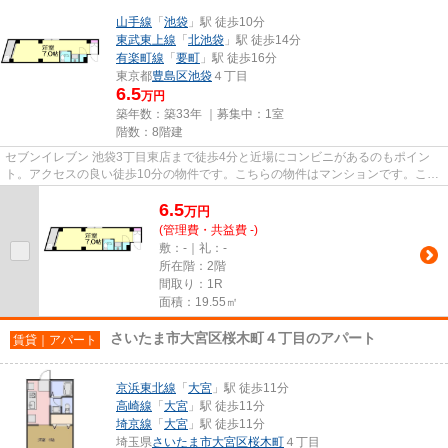
山手線
「
池袋
」駅 徒歩10分
東武東上線
「
北池袋
」駅 徒歩14分
有楽町線
「
要町
」駅 徒歩16分
東京都
豊島区
池袋
４丁目
6.5
万円
築年数：築33年 ｜募集中：
1室
階数：8階建
セブンイレブン 池袋3丁目東店まで徒歩4分と近場にコンビニがあるのもポイン
ト。アクセスの良い徒歩10分の物件です。こちらの物件はマンションです。こち
らの物件にはエレベーターが付...
6.5
万
円
(管理費・共益費 -)
敷：-｜礼：-
所在階：2階
間取り：1R
面積：19.55㎡
さいたま市大宮区桜木町４丁目のアパート
賃貸｜アパート
京浜東北線
「
大宮
」駅 徒歩11分
高崎線
「
大宮
」駅 徒歩11分
埼京線
「
大宮
」駅 徒歩11分
埼玉県
さいたま市大宮区
桜木町
４丁目