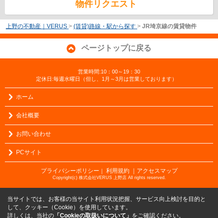
物件リクエスト
上野の不動産｜VERUS
>
(賃貸)路線・駅から探す
>
JR埼京線の賃貸物件
ページトップに戻る
営業時間:10：00～19：30
定休日:毎週水曜日（但し、1月～3月は営業しております）
ホーム
会社概要
お問い合わせ
PCサイト
プライバシーポリシー
利用規約
｜アクセスマップ
｜
Copyright(c) 株式会社VERUS 上野店 All rights reserved.
当サイトでは、お客様の当サイト利用状況把握、サービス向上検討を目的と
して、クッキー（Cookie）を使用しています。
詳しくは、当社の
「Cookieの取扱いについて」
をご確認ください。