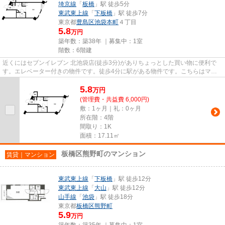
埼京線
「
板橋
」駅 徒歩5分
東武東上線
「
下板橋
」駅 徒歩7分
東京都
豊島区
池袋本町
４丁目
5.8
万円
築年数：築38年 ｜募集中：
1室
階数：6階建
近くにはセブンイレブン 北池袋店(徒歩3分)がありちょっとした買い物に便利で
す。エレベーター付きの物件です。徒歩4分に駅がある物件です。こちらはマン
ションタイプになります。豊島...
5.8
万
円
(管理費・共益費 6,000円)
敷：1ヶ月｜礼：0ヶ月
所在階：4階
間取り：1K
面積：17.11㎡
板橋区熊野町のマンション
賃貸｜マンション
東武東上線
「
下板橋
」駅 徒歩12分
東武東上線
「
大山
」駅 徒歩12分
山手線
「
池袋
」駅 徒歩18分
東京都
板橋区
熊野町
5.9
万円
築年数：築35年 ｜募集中：
1室