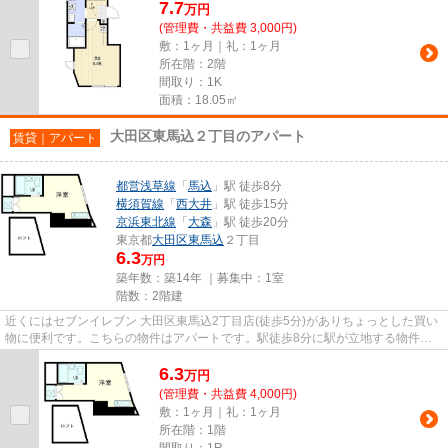
7.7
万
円
(管理費・共益費 3,000円)
敷：1ヶ月｜礼：1ヶ月
所在階：2階
間取り：1K
面積：18.05㎡
大田区東馬込２丁目のアパート
賃貸｜アパート
都営浅草線
「
馬込
」駅 徒歩8分
横須賀線
「
西大井
」駅 徒歩15分
京浜東北線
「
大森
」駅 徒歩20分
東京都
大田区
東馬込
２丁目
6.3
万円
築年数：築14年 ｜募集中：
1室
階数：2階建
近くにはセブンイレブン 大田区東馬込2丁目店(徒歩5分)がありちょっとした買い
物に便利です。こちらの物件はアパートです。駅徒歩8分に駅が立地する物件な
ので、電車を多く利用する方...
6.3
万
円
(管理費・共益費 4,000円)
敷：1ヶ月｜礼：1ヶ月
所在階：1階
間取り：1R