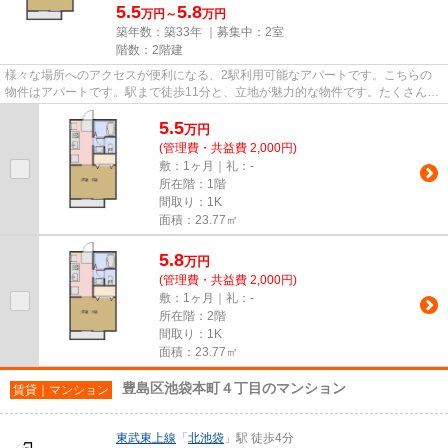
5.5
5.8
万円～
万円
築年数：築33年 ｜募集中：
2室
階数：2階建
様々な場所へのアクセスが便利になる、2駅利用可能なアパートです。こちらの
物件はアパートです。駅まで徒歩11分と、立地が魅力的な物件です。たくさんの
物件をご用意致しました。色々...
5.5
万
円
(管理費・共益費 2,000円)
敷：1ヶ月｜礼：-
所在階：1階
間取り：1K
面積：23.77㎡
5.8
万
円
(管理費・共益費 2,000円)
敷：1ヶ月｜礼：-
所在階：2階
間取り：1K
面積：23.77㎡
豊島区池袋本町４丁目のマンション
賃貸｜マンション
東武東上線
「
北池袋
」駅 徒歩4分