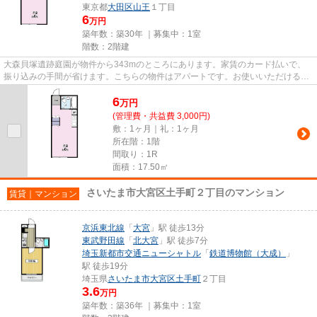
東京都
大田区
山王
１丁目
6
万円
築年数：築30年 ｜募集中：
1室
階数：2階建
大森貝塚遺跡庭園が物件から343mのところにあります。家賃のカード払いで、
振り込みの手間が省けます。こちらの物件はアパートです。お使いいただける駅
は2駅あり、行き先に応じて使い...
6
万
円
(管理費・共益費 3,000円)
敷：1ヶ月｜礼：1ヶ月
所在階：1階
間取り：1R
面積：17.50㎡
さいたま市大宮区土手町２丁目のマンション
賃貸｜マンション
京浜東北線
「
大宮
」駅 徒歩13分
東武野田線
「
北大宮
」駅 徒歩7分
埼玉新都市交通ニューシャトル
「
鉄道博物館（大成）
」
駅 徒歩19分
埼玉県
さいたま市大宮区
土手町
２丁目
3.6
万円
築年数：築36年 ｜募集中：
1室