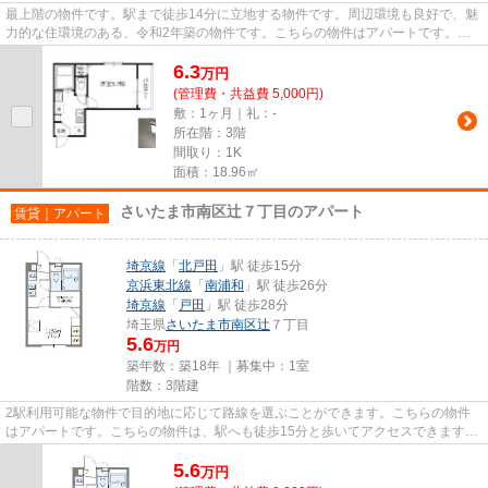
最上階の物件です。駅まで徒歩14分に立地する物件です。周辺環境も良好で、魅
力的な住環境のある、令和2年築の物件です。こちらの物件はアパートです。で
きるだけ早めに不動産情報を集...
6.3
万
円
(管理費・共益費 5,000円)
敷：1ヶ月｜礼：-
所在階：3階
間取り：1K
面積：18.96㎡
さいたま市南区辻７丁目のアパート
賃貸｜アパート
埼京線
「
北戸田
」駅 徒歩15分
京浜東北線
「
南浦和
」駅 徒歩26分
埼京線
「
戸田
」駅 徒歩28分
埼玉県
さいたま市南区
辻
７丁目
5.6
万円
築年数：築18年 ｜募集中：
1室
階数：3階建
2駅利用可能な物件で目的地に応じて路線を選ぶことができます。こちらの物件
はアパートです。こちらの物件は、駅へも徒歩15分と歩いてアクセスできます。
できるだけ早めに不動産情報を...
5.6
万
円