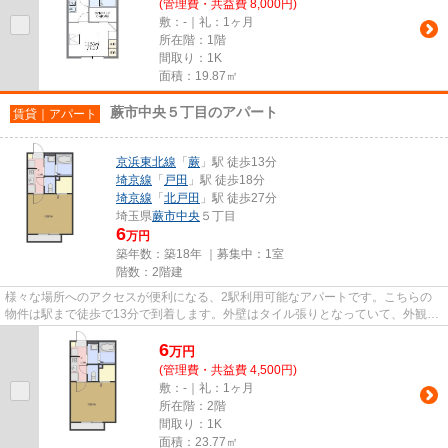
(管理費・共益費 8,000円)
敷：-｜礼：1ヶ月
所在階：1階
間取り：1K
面積：19.87㎡
蕨市中央５丁目のアパート
賃貸｜アパート
京浜東北線
「
蕨
」駅 徒歩13分
埼京線
「
戸田
」駅 徒歩18分
埼京線
「
北戸田
」駅 徒歩27分
埼玉県
蕨市
中央
５丁目
6
万円
築年数：築18年 ｜募集中：
1室
階数：2階建
様々な場所へのアクセスが便利になる、2駅利用可能なアパートです。こちらの
物件は駅まで徒歩で13分で到着します。外壁はタイル張りとなっていて、外観が
素敵です。こちらの物件はアパ...
6
万
円
(管理費・共益費 4,500円)
敷：-｜礼：1ヶ月
所在階：2階
間取り：1K
面積：23.77㎡