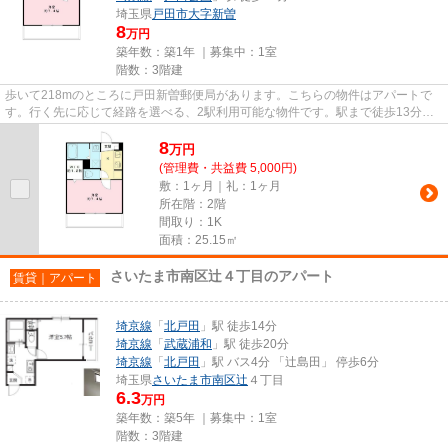
埼玉県
戸田市
大字新曽
8
万円
築年数：築1年 ｜募集中：
1室
階数：3階建
歩いて218mのところに戸田新曽郵便局があります。こちらの物件はアパートで
す。行く先に応じて経路を選べる、2駅利用可能な物件です。駅まで徒歩13分の
物件です。戸田市エリアにある賃...
8
万
円
(管理費・共益費 5,000円)
敷：1ヶ月｜礼：1ヶ月
所在階：2階
間取り：1K
面積：25.15㎡
さいたま市南区辻４丁目のアパート
賃貸｜アパート
埼京線
「
北戸田
」駅 徒歩14分
埼京線
「
武蔵浦和
」駅 徒歩20分
埼京線
「
北戸田
」駅 バス4分 「辻島田」 停歩6分
埼玉県
さいたま市南区
辻
４丁目
6.3
万円
築年数：築5年 ｜募集中：
1室
階数：3階建