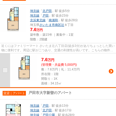
埼京線
「
北戸田
」駅 徒歩5分
埼京線
「
戸田
」駅 徒歩23分
京浜東北線
「
南浦和
」駅 徒歩28分
埼玉県
さいたま市南区
辻
８丁目
7.6
万円
築年数：築15年 ｜募集中：
1室
階数：2階建
近くにはファミリーマート さいたま辻八丁目店(徒歩3分)がありちょっとした買い
物に便利です。周辺に駅が二つあり、交通の利便性が高いです。こちらの物件は
アパートです。徒歩5分に駅...
7.6
万
円
(管理費・共益費 5,000円)
敷：7.6万円｜礼：11.4万円
所在階：1階
間取り：1K
面積：34.15㎡
戸田市大字新曽のアパート
賃貸｜アパート
埼京線
「
戸田
」駅 徒歩13分
埼京線
「
北戸田
」駅 徒歩17分
埼京線
「
戸田公園
」駅 徒歩28分