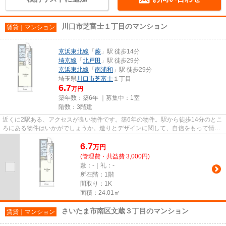
川口市芝富士１丁目のマンション
賃貸｜マンション
京浜東北線
「
蕨
」駅 徒歩14分
埼京線
「
北戸田
」駅 徒歩29分
京浜東北線
「
南浦和
」駅 徒歩29分
埼玉県
川口市
芝富士
１丁目
6.7
万円
築年数：築6年 ｜募集中：
1室
階数：3階建
近くに2駅ある、アクセスが良い物件です。築6年の物件。駅から徒歩14分のとこ
ろにある物件はいかがでしょうか。造りとデザインに関して、自信をもって情報
を提供できるマンションです...
6.7
万
円
(管理費・共益費 3,000円)
敷：-｜礼：-
所在階：1階
間取り：1K
面積：24.01㎡
さいたま市南区文蔵３丁目のマンション
賃貸｜マンション