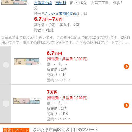
京浜東北線
「
南浦和
」駅 バス6分 「文蔵三丁目」 停歩2
分
埼玉県
さいたま市南区
文蔵
３丁目
6.7
7
万円～
万円
築年数：予定 ｜募集中：
2室
階数：3階建
文蔵緑道まで徒歩5分と近いです。この物件は駅まで徒歩12分の立地です。2駅利
用ができて、電車での移動に役立つ物件です。こちらの物件はアパートです。当
社スタッフが地域の賃貸情報...
6.7
万
円
(管理費・共益費 3,000円)
敷：-｜礼：-
所在階：1階
間取り：1K
面積：22.05㎡
7
万
円
(管理費・共益費 3,000円)
敷：-｜礼：-
所在階：1階
間取り：1DK
面積：26.75㎡
さいたま市南区辻８丁目のアパート
賃貸｜アパート