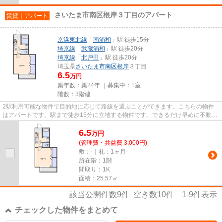
さいたま市南区根岸３丁目のアパート
賃貸｜アパート
京浜東北線
「
南浦和
」駅 徒歩15分
埼京線
「
武蔵浦和
」駅 徒歩20分
埼京線
「
北戸田
」駅 徒歩20分
埼玉県
さいたま市南区
根岸
３丁目
6.5
万円
築年数：築24年 ｜募集中：
1室
階数：3階建
2駅利用可能な物件で目的地に応じて路線を選ぶことができます。こちらの物件
はアパートです。駅まで徒歩15分に立地する物件です。できるだけ早めに不動産
情報を集めたい方は当社スタッ...
6.5
万
円
(管理費・共益費 3,000円)
敷：-｜礼：1ヶ月
所在階：1階
間取り：1K
面積：25.57㎡
該当公開件数
9
件 空き数
10
件
1-9
件表示
チェックした物件をまとめて