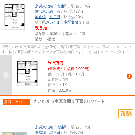
京浜東北線
「
南浦和
」駅 徒歩15分
京浜東北線
「
蕨
」駅 徒歩27分
埼京線
「
北戸田
」駅 徒歩28分
埼玉県
さいたま市南区
文蔵
３丁目
5.5
万円
築年数：築36年 ｜募集中：
1室
階数：5階建
最寄りの公園文蔵南公園(徒歩5分)。2駅利用可能でアクセスの良いマンションで
す。徒歩15分で駅へのアクセスが可能な物件です。こちらはマンションタイプに
なります。できるだけ早めに...
5.5
万
円
(管理費・共益費 2,000円)
敷：1ヶ月｜礼：1ヶ月
所在階：4階
間取り：1K
面積：28.19㎡
さいたま市南区文蔵３丁目のアパート
賃貸｜アパート
京浜東北線
「
南浦和
」駅 徒歩12分
埼京線
「
北戸田
」駅 徒歩27分