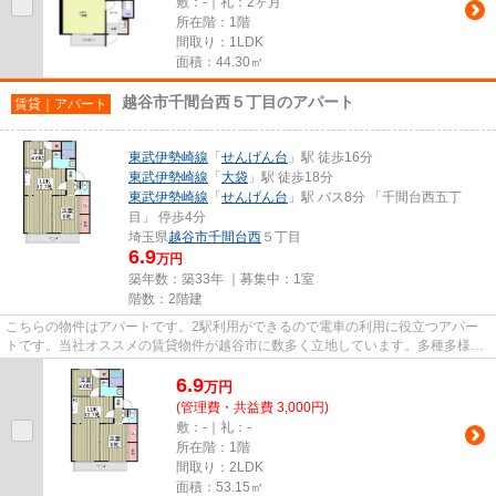
敷：-｜礼：2ヶ月
所在階：1階
間取り：1LDK
面積：44.30㎡
越谷市千間台西５丁目のアパート
賃貸｜アパート
東武伊勢崎線
「
せんげん台
」駅 徒歩16分
東武伊勢崎線
「
大袋
」駅 徒歩18分
東武伊勢崎線
「
せんげん台
」駅 バス8分 「千間台西五丁
目」 停歩4分
埼玉県
越谷市
千間台西
５丁目
6.9
万円
築年数：築33年 ｜募集中：
1室
階数：2階建
こちらの物件はアパートです。2駅利用ができるので電車の利用に役立つアパー
トです。当社オススメの賃貸物件が越谷市に数多く立地しています。多種多様な
物件を取り扱っているので、き...
6.9
万
円
(管理費・共益費 3,000円)
敷：-｜礼：-
所在階：1階
間取り：2LDK
面積：53.15㎡