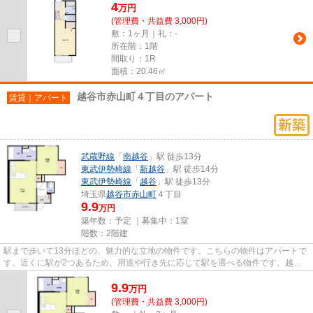
4
万
円
(管理費・共益費 3,000円)
敷：1ヶ月｜礼：-
所在階：1階
間取り：1R
面積：20.46㎡
越谷市赤山町４丁目のアパート
賃貸｜アパート
武蔵野線
「
南越谷
」駅 徒歩13分
東武伊勢崎線
「
新越谷
」駅 徒歩14分
東武伊勢崎線
「
越谷
」駅 徒歩13分
埼玉県
越谷市
赤山町
４丁目
9.9
万円
築年数：予定 ｜募集中：
1室
階数：2階建
駅まで歩いて13分ほどの、魅力的な立地の物件です。こちらの物件はアパートで
す。近くに駅が2つあるため、用途や行き先に応じて駅を選べる物件です。越谷
市エリアにある賃貸情報のこと...
9.9
万
円
(管理費・共益費 3,000円)