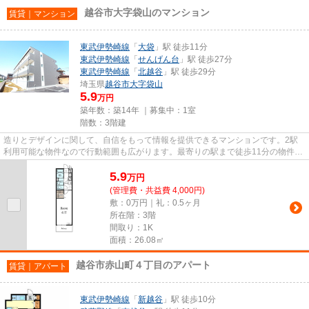
越谷市大字袋山のマンション
賃貸｜マンション
東武伊勢崎線
「
大袋
」駅 徒歩11分
東武伊勢崎線
「
せんげん台
」駅 徒歩27分
東武伊勢崎線
「
北越谷
」駅 徒歩29分
埼玉県
越谷市
大字袋山
5.9
万円
築年数：築14年 ｜募集中：
1室
階数：3階建
造りとデザインに関して、自信をもって情報を提供できるマンションです。2駅
利用可能な物件なので行動範囲も広がります。最寄りの駅まで徒歩11分の物件で
す。最上階の物件です。当社ス...
5.9
万
円
(管理費・共益費 4,000円)
敷：0万円｜礼：0.5ヶ月
所在階：3階
間取り：1K
面積：26.08㎡
越谷市赤山町４丁目のアパート
賃貸｜アパート
東武伊勢崎線
「
新越谷
」駅 徒歩10分