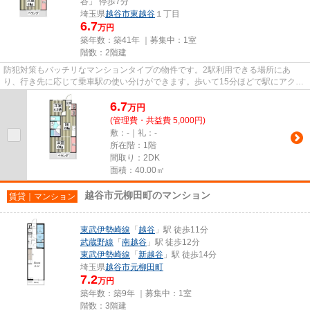
谷」 停歩7分
埼玉県
越谷市
東越谷
１丁目
6.7
万円
築年数：築41年 ｜募集中：
1室
階数：2階建
防犯対策もバッチリなマンションタイプの物件です。2駅利用できる場所にあ
り、行き先に応じて乗車駅の使い分けができます。歩いて15分ほどで駅にアクセ
スできる、立地の良さも魅力の物...
6.7
万
円
(管理費・共益費 5,000円)
敷：-｜礼：-
所在階：1階
間取り：2DK
面積：40.00㎡
越谷市元柳田町のマンション
賃貸｜マンション
東武伊勢崎線
「
越谷
」駅 徒歩11分
武蔵野線
「
南越谷
」駅 徒歩12分
東武伊勢崎線
「
新越谷
」駅 徒歩14分
埼玉県
越谷市
元柳田町
7.2
万円
築年数：築9年 ｜募集中：
1室
階数：3階建