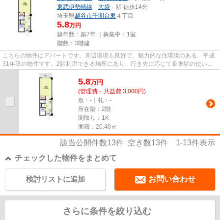
東武伊勢崎線
「
大袋
」駅 徒歩14分
埼玉県
越谷市
千間台東
４丁目
5.8
万円
築年数：築7年 ｜募集中：
1室
階数：3階建
こちらの物件はアパートです。周辺環境も良好で、魅力的な住環境のある、平成
31年築の物件です。2駅利用できる場所にあり、行き先に応じて乗車駅の使い分
けができます。歩いて11分ほど...
5.8
万
円
(管理費・共益費 3,000円)
敷：-｜礼：-
所在階：2階
間取り：1K
面積：20.40㎡
該当公開件数
13
件 空き数
13
件
1-13
件表示
チェックした物件をまとめて
検討リストに追加
お問い合わせ
さらに条件を絞り込む