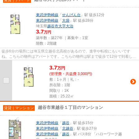
東武伊勢崎線
「
せんげん台
」駅 徒歩12分
東武伊勢崎線
「
大袋
」駅 徒歩28分
埼玉県
越谷市
大字大泊
3.7
万円
築年数：築27年 ｜募集中：
1室
階数：2階建
徒歩6分の場所には埼玉県立越谷北高校があるので、進学や転校にもいいです
ね。こちらの物件はアパートです。こちらの物件は駅まで徒歩で12分で到着しま
す。付近に駅が2つあるので、経...
3.7
万
円
(管理費・共益費 3,000円)
敷：1ヶ月｜礼：-
所在階：1階
間取り：1K
面積：25.22㎡
越谷市東越谷１丁目のマンション
賃貸｜マンション
東武伊勢崎線
「
越谷
」駅 徒歩15分
東武伊勢崎線
「
北越谷
」駅 徒歩27分
東武伊勢崎線
「
越谷
」駅 バス8分 「ハローワーク越