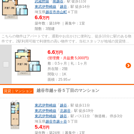
武蔵野線
「
南越谷
」駅 徒歩11分
東武伊勢崎線
「
越谷
」駅 徒歩14分
埼玉県
越谷市
赤山町
４丁目
6.6
万円
築年数：築18年 ｜募集中：
1室
階数：3階建
こちらの物件はアパートです。通勤やお出かけに便利な、徒歩10分に駅のある物
件です。2駅利用可能で利便性の高い物件です。当社スタッフが地域の賃貸情報
をご提供いたします。お客様の...
6.6
万
円
(管理費・共益費 5,000円)
敷：0.5ヶ月｜礼：1ヶ月
所在階：2階
間取り：1K
面積：25.95㎡
越谷市越ヶ谷５丁目のマンション
賃貸｜マンション
東武伊勢崎線
「
越谷
」駅 徒歩11分
東武伊勢崎線
「
北越谷
」駅 徒歩19分
東武伊勢崎線
「
越谷
」駅 バス11分 「御道橋」 停歩3分
埼玉県
越谷市
越ヶ谷
５丁目
5.4
万円
築年数：築24年 ｜募集中：
1室