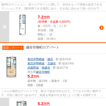
築9年のマンション。造りとデザインに関して、自信をもって情報を提供できる
マンションです。2駅利用できる場所にあり、行き先に合わせて使い分けができ
ます。最寄りの駅まで徒歩11分...
7.2
万
円
(管理費・共益費 4,000円)
敷：0万円｜礼：1ヶ月
所在階：2階
間取り：1K
面積：26.08㎡
越谷市柳町のアパート
賃貸｜アパート
東武伊勢崎線
「
越谷
」駅 徒歩10分
東武伊勢崎線
「
北越谷
」駅 徒歩19分
武蔵野線
「
南越谷
」駅 徒歩27分
埼玉県
越谷市
柳町
5.2
万円
築年数：築19年 ｜募集中：
1室
階数：2階建
こちらの物件はアパートです。駅まで徒歩10分なので、アクセスの良い物件で
す。付近に駅が2つあるので、経路を用途や行き先によって選べる物件です。で
きるだけ早めに不動産情報を集め...
5.2
万
円