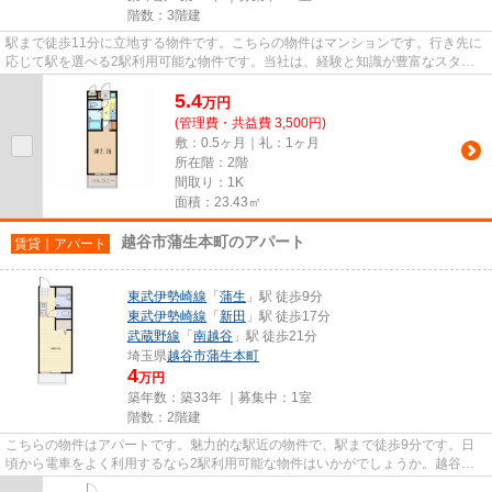
階数：3階建
駅まで徒歩11分に立地する物件です。こちらの物件はマンションです。行き先に
応じて駅を選べる2駅利用可能な物件です。当社は、経験と知識が豊富なスタッ
フが多く在籍しており、越谷市...
5.4
万
円
(管理費・共益費 3,500円)
敷：0.5ヶ月｜礼：1ヶ月
所在階：2階
間取り：1K
面積：23.43㎡
越谷市蒲生本町のアパート
賃貸｜アパート
東武伊勢崎線
「
蒲生
」駅 徒歩9分
東武伊勢崎線
「
新田
」駅 徒歩17分
武蔵野線
「
南越谷
」駅 徒歩21分
埼玉県
越谷市
蒲生本町
4
万円
築年数：築33年 ｜募集中：
1室
階数：2階建
こちらの物件はアパートです。魅力的な駅近の物件で、駅まで徒歩9分です。日
頃から電車をよく利用するなら2駅利用可能な物件はいかがでしょうか。越谷市
エリアにある賃貸情報のことな...