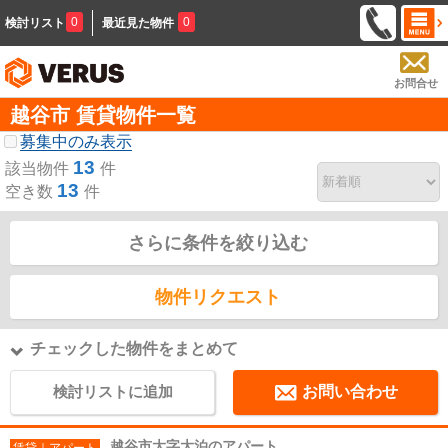
0
0
検討リスト
最近見た物件
お問合せ
越谷市 賃貸物件一覧
募集中のみ表示
13
該当物件
件
13
空き数
件
さらに条件を絞り込む
物件リクエスト
チェックした物件をまとめて
検討リストに追加
お問い合わせ
越谷市大字大泊のアパート
賃貸｜アパート