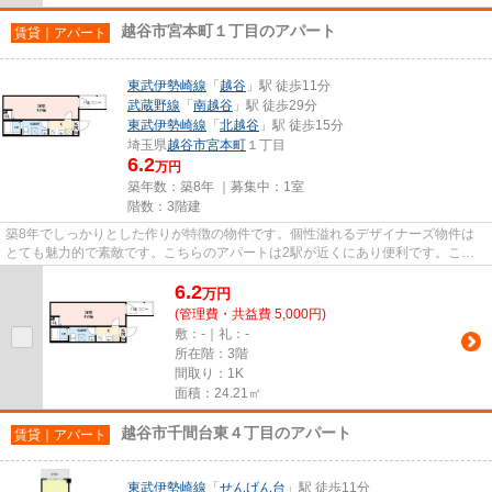
越谷市宮本町１丁目のアパート
賃貸｜アパート
東武伊勢崎線
「
越谷
」駅 徒歩11分
武蔵野線
「
南越谷
」駅 徒歩29分
東武伊勢崎線
「
北越谷
」駅 徒歩15分
埼玉県
越谷市
宮本町
１丁目
6.2
万円
築年数：築8年 ｜募集中：
1室
階数：3階建
築8年でしっかりとした作りが特徴の物件です。個性溢れるデザイナーズ物件は
とても魅力的で素敵です。こちらのアパートは2駅が近くにあり便利です。こち
らの物件はアパートです。当社...
6.2
万
円
(管理費・共益費 5,000円)
敷：-｜礼：-
所在階：3階
間取り：1K
面積：24.21㎡
越谷市千間台東４丁目のアパート
賃貸｜アパート
東武伊勢崎線
「
せんげん台
」駅 徒歩11分