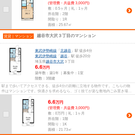
(管理費・共益費 3,000円)
敷：0.5ヶ月｜礼：1ヶ月
所在階：2階
間取り：1R
面積：25.67㎡
越谷市大沢３丁目のマンション
賃貸｜マンション
東武伊勢崎線
「
北越谷
」駅 徒歩4分
東武伊勢崎線
「
越谷
」駅 徒歩20分
埼玉県
越谷市
大沢
３丁目
6.6
万円
築年数：築1年 ｜募集中：
1室
階数：3階建
駅まで歩いてアクセスできる、徒歩4分の距離に立地する物件です。こちらの物
件はマンションです。快適さを求めるなら、ゴミ捨てが楽な敷地内ごみ置き場の
ある物件がお勧めです。この物...
6.6
万
円
(管理費・共益費 3,000円)
敷：0万円｜礼：1ヶ月
所在階：1階
間取り：1K
面積：21.73㎡