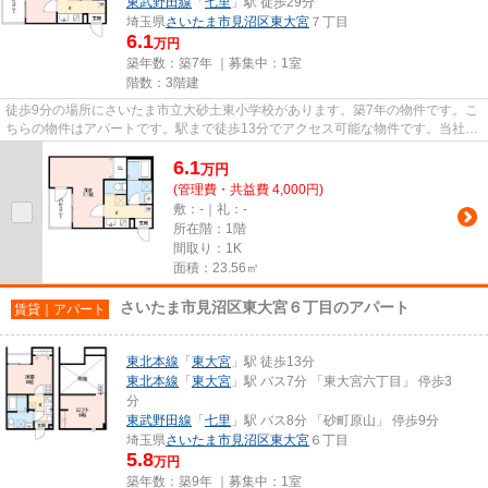
東武野田線
「
七里
」駅 徒歩29分
埼玉県
さいたま市見沼区
東大宮
７丁目
6.1
万円
築年数：築7年 ｜募集中：
1室
階数：3階建
徒歩9分の場所にさいたま市立大砂土東小学校があります。築7年の物件です。こ
ちらの物件はアパートです。駅まで徒歩13分でアクセス可能な物件です。当社ス
タッフが地域の賃貸情報をご...
6.1
万
円
(管理費・共益費 4,000円)
敷：-｜礼：-
所在階：1階
間取り：1K
面積：23.56㎡
さいたま市見沼区東大宮６丁目のアパート
賃貸｜アパート
東北本線
「
東大宮
」駅 徒歩13分
東北本線
「
東大宮
」駅 バス7分 「東大宮六丁目」 停歩3
分
東武野田線
「
七里
」駅 バス8分 「砂町原山」 停歩9分
埼玉県
さいたま市見沼区
東大宮
６丁目
5.8
万円
築年数：築9年 ｜募集中：
1室