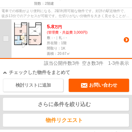
階数：2階建
電車での移動がより便利になる、2駅利用可能な物件です。好評の駅近物件で、
徒歩13分でのアクセスが可能です。仕切りがない分物件を大きく見せることがで
きる吹抜けです。こちらの物件...
5.8
万
円
(管理費・共益費 3,000円)
敷：-｜礼：-
所在階：1階
間取り：1K
面積：20.67㎡
該当公開件数
3
件 空き数
3
件
1-3
件表示
チェックした物件をまとめて
検討リストに追加
お問い合わせ
さらに条件を絞り込む
物件リクエスト