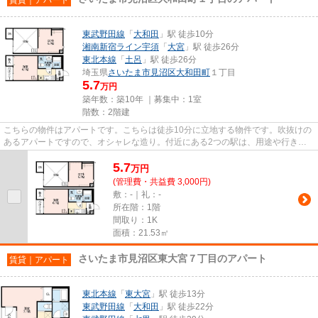
東武野田線
「
大和田
」駅 徒歩10分
湘南新宿ライン宇須
「
大宮
」駅 徒歩26分
東北本線
「
土呂
」駅 徒歩26分
埼玉県
さいたま市見沼区
大和田町
１丁目
5.7
万円
築年数：築10年 ｜募集中：
1室
階数：2階建
こちらの物件はアパートです。こちらは徒歩10分に立地する物件です。吹抜けの
あるアパートですので、オシャレな造り。付近にある2つの駅は、用途や行き先
に応じて使い分けることができ...
5.7
万
円
(管理費・共益費 3,000円)
敷：-｜礼：-
所在階：1階
間取り：1K
面積：21.53㎡
さいたま市見沼区東大宮７丁目のアパート
賃貸｜アパート
東北本線
「
東大宮
」駅 徒歩13分
東武野田線
「
大和田
」駅 徒歩22分