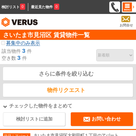
0
0
検討リスト
最近見た物件
お問合せ
さいたま市見沼区 賃貸物件一覧
募集中のみ表示
3
該当物件
件
3
空き数
件
さらに条件を絞り込む
物件リクエスト
チェックした物件をまとめて
検討リストに追加
お問い合わせ
さいたま市見沼区大和田町１丁目のアパート
賃貸｜アパート