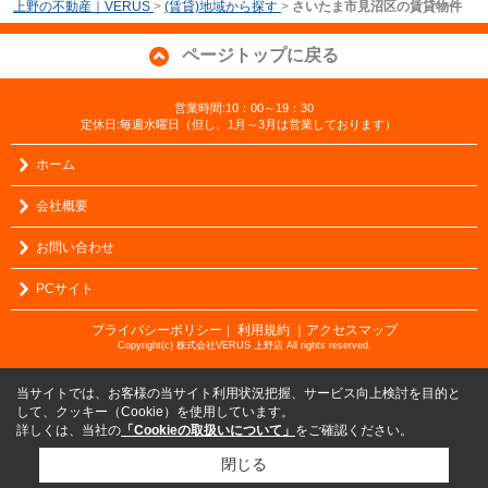
上野の不動産｜VERUS
>
(賃貸)地域から探す
>
さいたま市見沼区の賃貸物件
ページトップに戻る
営業時間:10：00～19：30
定休日:毎週水曜日（但し、1月～3月は営業しております）
ホーム
会社概要
お問い合わせ
PCサイト
プライバシーポリシー
利用規約
｜アクセスマップ
｜
Copyright(c) 株式会社VERUS 上野店 All rights reserved.
当サイトでは、お客様の当サイト利用状況把握、サービス向上検討を目的と
して、クッキー（Cookie）を使用しています。
詳しくは、当社の
「Cookieの取扱いについて」
をご確認ください。
閉じる