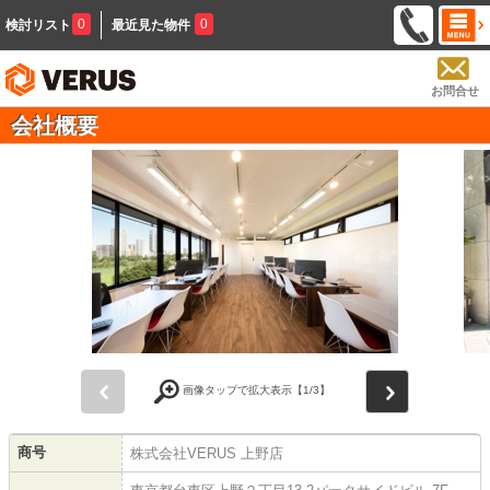
0
0
検討リスト
最近見た物件
お問合せ
会社概要
前
次
画像タップで拡大表示【
1
/3】
商号
株式会社VERUS 上野店