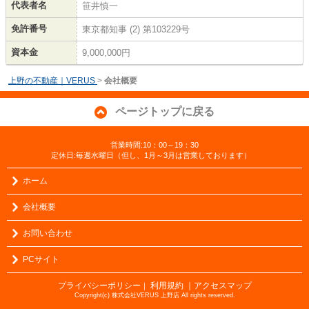
代表者名
笹井慎一
免許番号
東京都知事 (2) 第103229号
資本金
9,000,000円
上野の不動産｜VERUS
>
会社概要
ページトップに戻る
営業時間:10：00～19：30
定休日:毎週水曜日（但し、1月～3月は営業しております）
ホーム
会社概要
お問い合わせ
PCサイト
プライバシーポリシー
利用規約
｜アクセスマップ
｜
Copyright(c) 株式会社VERUS 上野店 All rights reserved.