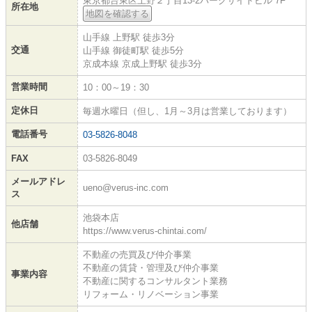
東京都台東区上野２丁目13-2パークサイドビル 7F
所在地
地図を確認する
山手線 上野駅 徒歩3分
交通
山手線 御徒町駅 徒歩5分
京成本線 京成上野駅 徒歩3分
営業時間
10：00～19：30
定休日
毎週水曜日（但し、1月～3月は営業しております）
電話番号
03-5826-8048
FAX
03-5826-8049
メールアドレ
ueno@verus-inc.com
ス
池袋本店
他店舗
https://www.verus-chintai.com/
不動産の売買及び仲介事業
不動産の賃貸・管理及び仲介事業
事業内容
不動産に関するコンサルタント業務
リフォーム・リノベーション事業