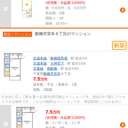
(管理費・共益費 3,000円)
敷：6.9万円｜礼：6.9万円
所在階：2階
間取り：1R
面積：18.43㎡
船橋市宮本８丁目のマンション
賃貸｜マンション
京成本線
「
船橋競馬場
」駅 徒歩2分
京成本線
「
大神宮下
」駅 徒歩10分
京葉線
「
南船橋
」駅 徒歩19分
千葉県
船橋市
宮本
８丁目
7.5
万円
築年数：予定 ｜募集中：
1室
階数：3階建
行き先に応じて駅を選べる2駅利用可能なマンションです。徒歩2分で駅にアクセ
スできる物件です。こちらの物件はマンションです。周辺環境にこだわる方にご
紹介したいのが船橋市エリア...
7.5
万
円
(管理費・共益費 5,000円)
敷：1ヶ月｜礼：1ヶ月
所在階：2階