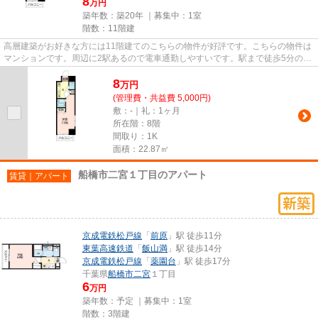
8
万円
築年数：築20年 ｜募集中：
1室
階数：11階建
高層建築がお好きな方には11階建てのこちらの物件が好評です。こちらの物件は
マンションです。周辺に2駅あるので電車通勤しやすいです。駅まで徒歩5分の位
置に立地する、アクセス良好...
8
万
円
(管理費・共益費 5,000円)
敷：-｜礼：1ヶ月
所在階：8階
間取り：1K
面積：22.87㎡
船橋市二宮１丁目のアパート
賃貸｜アパート
京成電鉄松戸線
「
前原
」駅 徒歩11分
東葉高速鉄道
「
飯山満
」駅 徒歩14分
京成電鉄松戸線
「
薬園台
」駅 徒歩17分
千葉県
船橋市
二宮
１丁目
6
万円
築年数：予定 ｜募集中：
1室
階数：3階建