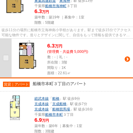
東葉高速鉄道
「
東海神
」駅 徒歩13分
千葉県
船橋市
海神町
３丁目
6.3
万円
築年数：築19年 ｜募集中：
1室
階数：5階建
徒歩11分の場所に船橋市立海神南小学校があります。駅まで徒歩15分でアクセス
可能な物件です。造りとデザインに関して、自信をもって情報を提供できるマン
ションです。特徴的な外観と...
6.3
万
円
(管理費・共益費 5,000円)
敷：-｜礼：-
所在階：3階
間取り：1K
面積：22.61㎡
船橋市本町３丁目のアパート
賃貸｜アパート
総武本線
「
船橋
」駅 徒歩9分
京成本線
「
京成船橋
」駅 徒歩7分
京成本線
「
船橋競馬場
」駅 徒歩16分
千葉県
船橋市
本町
３丁目
6.9
万円
築年数：築6年 ｜募集中：
1室
階数：3階建