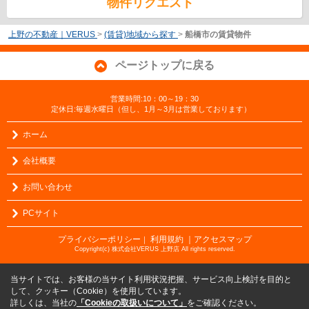
物件リクエスト
上野の不動産｜VERUS
>
(賃貸)地域から探す
>
船橋市の賃貸物件
ページトップに戻る
営業時間:10：00～19：30
定休日:毎週水曜日（但し、1月～3月は営業しております）
ホーム
会社概要
お問い合わせ
PCサイト
プライバシーポリシー
利用規約
｜アクセスマップ
｜
Copyright(c) 株式会社VERUS 上野店 All rights reserved.
当サイトでは、お客様の当サイト利用状況把握、サービス向上検討を目的と
して、クッキー（Cookie）を使用しています。
詳しくは、当社の
「Cookieの取扱いについて」
をご確認ください。