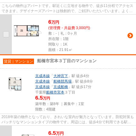
こちらの物件はアパートです。駅近くに立地する物件で、徒歩11分程でアクセス
できます。デザイナーズアパートは独創的で、ご好評いただいています。よくお
出かけをする方にも便利な、2...
6
万
円
(管理費・共益費 3,000円)
敷：-｜礼：0ヶ月
所在階：1階
間取り：1K
面積：21.91㎡
船橋市宮本３丁目のマンション
賃貸｜マンション
京成本線
「
大神宮下
」駅 徒歩4分
京成本線
「
船橋競馬場
」駅 徒歩8分
京成本線
「
京成船橋
」駅 徒歩17分
千葉県
船橋市
宮本
３丁目
6.5
万円
築年数：築8年 ｜募集中：
1室
階数：4階建
2018年築の物件となっており、きれいな室内が魅力となっています。防犯対策も
バッチリなマンションタイプの物件です。周辺には、徒歩4分で利用できる駅が
あります。移動範囲が広がる2...
6.5
万
円