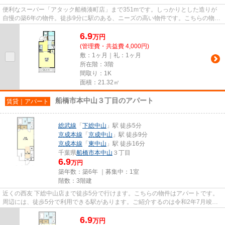
便利なスーパー「アタック船橋湊町店」まで351mです。しっかりとした造りが
自慢の築6年の物件。徒歩9分に駅のある、ニーズの高い物件です。こちらの物件
はアパートです。できるだけ早...
6.9
万
円
(管理費・共益費 4,000円)
敷：1ヶ月｜礼：1ヶ月
所在階：3階
間取り：1K
面積：21.32㎡
船橋市本中山３丁目のアパート
賃貸｜アパート
総武線
「
下総中山
」駅 徒歩5分
京成本線
「
京成中山
」駅 徒歩9分
京成本線
「
東中山
」駅 徒歩16分
千葉県
船橋市
本中山
３丁目
6.9
万円
築年数：築6年 ｜募集中：
1室
階数：3階建
近くの西友 下総中山店まで徒歩5分で行けます。こちらの物件はアパートです。
周辺には、徒歩5分で利用できる駅があります。ご紹介するのは令和2年7月竣
工・築6年の物件です。船橋市エ...
6.9
万
円