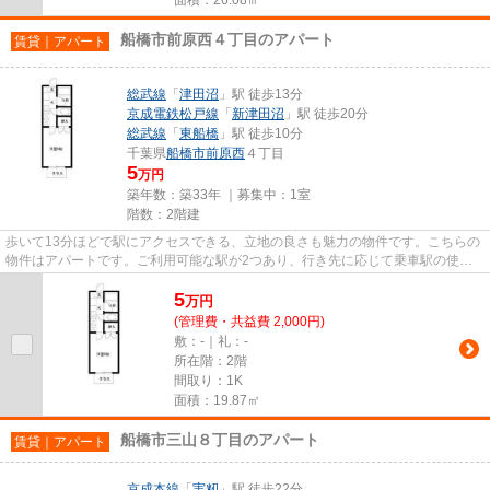
船橋市前原西４丁目のアパート
賃貸｜アパート
総武線
「
津田沼
」駅 徒歩13分
京成電鉄松戸線
「
新津田沼
」駅 徒歩20分
総武線
「
東船橋
」駅 徒歩10分
千葉県
船橋市
前原西
４丁目
5
万円
築年数：築33年 ｜募集中：
1室
階数：2階建
歩いて13分ほどで駅にアクセスできる、立地の良さも魅力の物件です。こちらの
物件はアパートです。ご利用可能な駅が2つあり、行き先に応じて乗車駅の使い
分けができます。多種多様な物...
5
万
円
(管理費・共益費 2,000円)
敷：-｜礼：-
所在階：2階
間取り：1K
面積：19.87㎡
船橋市三山８丁目のアパート
賃貸｜アパート
京成本線
「
実籾
」駅 徒歩22分