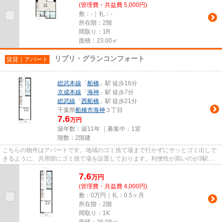
(管理費・共益費 5,000円)
敷：-｜礼：-
所在階：2階
間取り：1R
面積：23.00㎡
リブリ・グランコンフォート
賃貸｜アパート
総武本線
「
船橋
」駅 徒歩16分
京成本線
「
海神
」駅 徒歩7分
総武線
「
西船橋
」駅 徒歩21分
千葉県
船橋市
海神
３丁目
7.6
万円
築年数：築11年 ｜募集中：
1室
階数：2階建
こちらの物件はアパートです。地域のゴミ捨て場まで行かずにサッとゴミ出しで
きるように、共用部にゴミ捨て場を設置しております。利便性が高いのが3駅以
上利用可能物件のメリットです...
7.6
万
円
(管理費・共益費 4,000円)
敷：0万円｜礼：0.5ヶ月
所在階：2階
間取り：1K
面積：26.08㎡