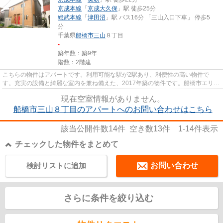
京成本線
「
京成大久保
」駅 徒歩25分
総武本線
「
津田沼
」駅 バス16分 「三山入口下車」 停歩5
分
千葉県
船橋市
三山
８丁目
-
築年数：築9年
階数：2階建
こちらの物件はアパートです。利用可能な駅が2駅あり、利便性の高い物件で
す。充実の設備と綺麗な室内を兼ね備えた、2017年築の物件です。船橋市エリア
にある賃貸情報のことなら、地域...
現在空室情報がありません。
船橋市三山８丁目のアパートへのお問い合わせはこちら
該当公開件数
14
件 空き数
13
件
1-14
件表示
チェックした物件をまとめて
検討リストに追加
お問い合わせ
さらに条件を絞り込む