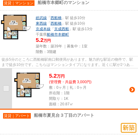
船橋市本郷町のマンション
賃貸｜マンション
総武線
「
西船橋
」駅 徒歩10分
東西線
「
西船橋
」駅 徒歩10分
京成本線
「
京成西船
」駅 徒歩13分
千葉県
船橋市
本郷町
5.2
万円
築年数：築39年 ｜募集中：
1室
階数：3階建
徒歩5分のところに西船橋駅南口郵便局があります。魅力的な駅近の物件で、駅
まで徒歩10分です。こちらはマンションタイプになります。近くに駅が2つある
ため、用途や行き先に応じて駅...
5.2
万
円
(管理費・共益費 3,000円)
敷：0ヶ月｜礼：0ヶ月
所在階：1階
間取り：1K
面積：20.87㎡
船橋市夏見台３丁目のアパート
賃貸｜アパート