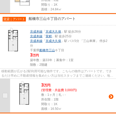
間取り：1K
面積：24.84㎡
船橋市三山６丁目のアパート
賃貸｜アパート
京成本線
「
京成大久保
」駅 徒歩26分
京成本線
「
実籾
」駅 徒歩25分
京成本線
「
京成大久保
」駅 バス5分 「三山車庫」 停歩2
分
千葉県
船橋市
三山
６丁目
3
万円
築年数：築33年 ｜募集中：
1室
階数：2階建
移動範囲が広がる2駅利用可能な物件です。こちらの物件はアパートです。でき
るだけ早めに不動産情報を集めたい方は当社スタッフまでご連絡ください。地域
の不動産情報をいち早くお届け...
3
万
円
(管理費・共益費 3,000円)
敷：1ヶ月｜礼：-
所在階：1階
間取り：1K
面積：16.50㎡