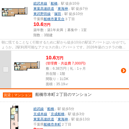
総武本線
「
船橋
」駅 徒歩10分
東葉高速鉄道
「
東海神
」駅 徒歩7分
東武野田線
「
塚田
」駅 徒歩10分
千葉県
船橋市
夏見台
３丁目
10.6
万円
築年数：築1年未満 ｜募集中：
1室
階数：3階建
朝に慌てることなく行動するために駅から徒歩10分の駅近アパートはいかがでし
ょうか。2駅利用可能なアクセスの良いアパートです。2026年築のコチラの物件
は、落ち着きのある室内が魅力...
10.6
万
円
(管理費・共益費 7,000円)
敷：6.38万円｜礼：1ヶ月
所在階：1階
間取り：1LDK
面積：35.19㎡
船橋市本町２丁目のマンション
賃貸｜マンション
総武線
「
船橋
」駅 徒歩5分
京成本線
「
京成船橋
」駅 徒歩3分
東葉高速鉄道
「
東海神
」駅 徒歩13分
千葉県
船橋市
本町
２丁目