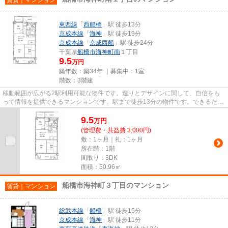
東西線
「
西船橋
」駅 徒歩13分
京成本線
「
海神
」駅 徒歩19分
京成本線
「
京成西船
」駅 徒歩24分
千葉県
船橋市
海神町南
１丁目
9.5
万円
築年数：築34年 ｜募集中：
1室
階数：3階建
移動範囲が広がる2駅利用可能な物件です。造りとデザインに関して、自信をも
って情報を提供できるマンションです。駅まで徒歩13分の物件です。できるだけ
早めに不動産情報を集めたい方...
9.5
万
円
(管理費・共益費 3,000円)
敷：1ヶ月｜礼：1ヶ月
所在階：1階
間取り：3DK
面積：50.96㎡
船橋市海神町３丁目のマンション
賃貸｜マンション
総武本線
「
船橋
」駅 徒歩15分
京成本線
「
海神
」駅 徒歩11分