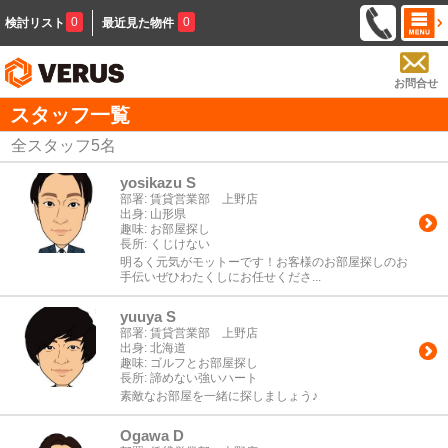
0
0
検討リスト
最近見た物件
お問合せ
スタッフ一覧
全スタッフ
5
名
yosikazu S
部署:
賃貸営業部 上野店
出身:
山形県
趣味:
お部屋探し
長所:
くじけない
明るく元気がモットーです！お客様のお部屋探しのお
手伝いぜひわたくしにお任せくださ...
yuuya S
部署:
賃貸営業部 上野店
出身:
北海道
趣味:
ゴルフとお部屋探し
長所:
諦めない強いハート
素敵なお部屋を一緒に探しましょう♪
Ogawa D