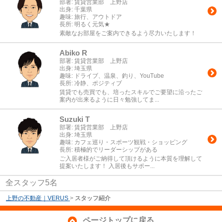
部署:
賃貸営業部 上野店
出身:
千葉県
趣味:
旅行、アウトドア
長所:
明るく元気★
素敵なお部屋をご案内できるよう尽力いたします！
Abiko R
部署:
賃貸営業部 上野店
出身:
埼玉県
趣味:
ドライブ、温泉、釣り、YouTube
長所:
冷静、ポジティブ
賃貸でも売買でも、培ったスキルでご要望に沿ったご
案内が出来るように日々勉強してま...
Suzuki T
部署:
賃貸営業部 上野店
出身:
埼玉県
趣味:
カフェ巡り・スポーツ観戦・ショッピング
長所:
積極的でリーダーシップがある
ご入居者様がご納得して頂けるように本質を理解して
提案いたします！ 入居後もサポー...
全スタッフ5名
上野の不動産｜VERUS
>
スタッフ紹介
ページトップに戻る