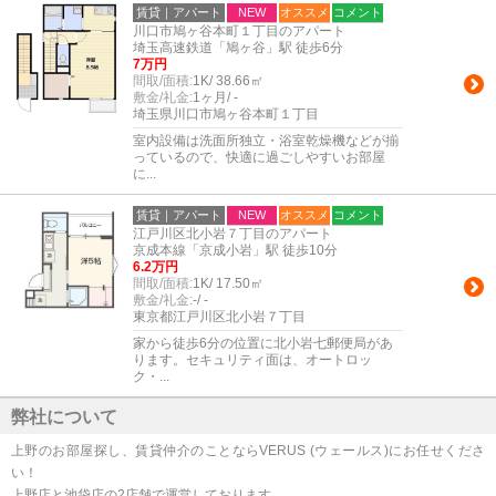
賃貸｜アパート
NEW
オススメ
コメント
川口市鳩ヶ谷本町１丁目のアパート
埼玉高速鉄道「鳩ヶ谷」駅 徒歩6分
7万円
間取/面積:
1K/ 38.66㎡
敷金/礼金:
1ヶ月/ -
埼玉県川口市鳩ヶ谷本町１丁目
室内設備は洗面所独立・浴室乾燥機などが揃
っているので、快適に過ごしやすいお部屋
に...
賃貸｜アパート
NEW
オススメ
コメント
江戸川区北小岩７丁目のアパート
京成本線「京成小岩」駅 徒歩10分
6.2万円
間取/面積:
1K/ 17.50㎡
敷金/礼金:
-/ -
東京都江戸川区北小岩７丁目
家から徒歩6分の位置に北小岩七郵便局があ
ります。セキュリティ面は、オートロッ
ク・...
弊社について
上野のお部屋探し、賃貸仲介のことならVERUS (ウェールス)にお任せくださ
い！
上野店と池袋店の2店舗で運営しております。