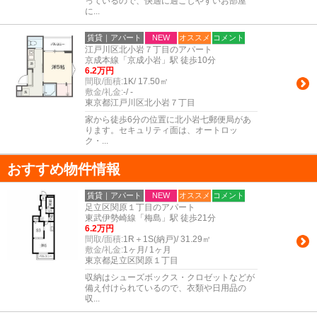
っているので、快適に過ごしやすいお部屋
に...
賃貸｜アパート
NEW
オススメ
コメント
江戸川区北小岩７丁目のアパート
京成本線「京成小岩」駅 徒歩10分
6.2万円
間取/面積:
1K/ 17.50㎡
敷金/礼金:
-/ -
東京都江戸川区北小岩７丁目
家から徒歩6分の位置に北小岩七郵便局があ
ります。セキュリティ面は、オートロッ
ク・...
おすすめ物件情報
賃貸｜アパート
NEW
オススメ
コメント
足立区関原１丁目のアパート
東武伊勢崎線「梅島」駅 徒歩21分
6.2万円
間取/面積:
1R＋1S(納戸)/ 31.29㎡
敷金/礼金:
1ヶ月/ 1ヶ月
東京都足立区関原１丁目
収納はシューズボックス・クロゼットなどが
備え付けられているので、衣類や日用品の
収...