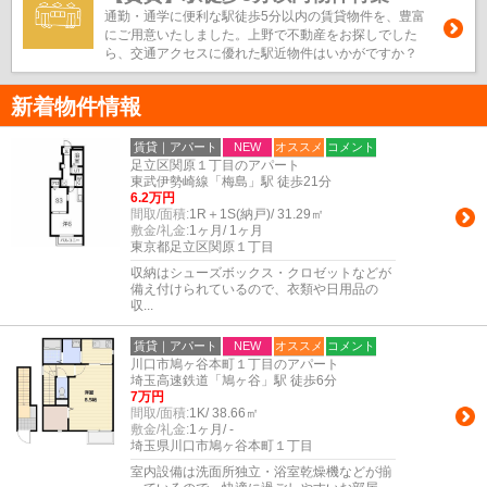
通勤・通学に便利な駅徒歩5分以内の賃貸物件を、豊富
にご用意いたしました。上野で不動産をお探しでした
ら、交通アクセスに優れた駅近物件はいかがですか？
新着物件情報
賃貸｜アパート
NEW
オススメ
コメント
足立区関原１丁目のアパート
東武伊勢崎線「梅島」駅 徒歩21分
6.2万円
間取/面積:
1R＋1S(納戸)/ 31.29㎡
敷金/礼金:
1ヶ月/ 1ヶ月
東京都足立区関原１丁目
収納はシューズボックス・クロゼットなどが
備え付けられているので、衣類や日用品の
収...
賃貸｜アパート
NEW
オススメ
コメント
川口市鳩ヶ谷本町１丁目のアパート
埼玉高速鉄道「鳩ヶ谷」駅 徒歩6分
7万円
間取/面積:
1K/ 38.66㎡
敷金/礼金:
1ヶ月/ -
埼玉県川口市鳩ヶ谷本町１丁目
室内設備は洗面所独立・浴室乾燥機などが揃