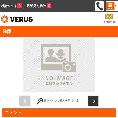
0
0
検討リスト
最近見た物件
お問合せ
S様
前
次
画像タップで拡大表示【
1
/1】
コメント