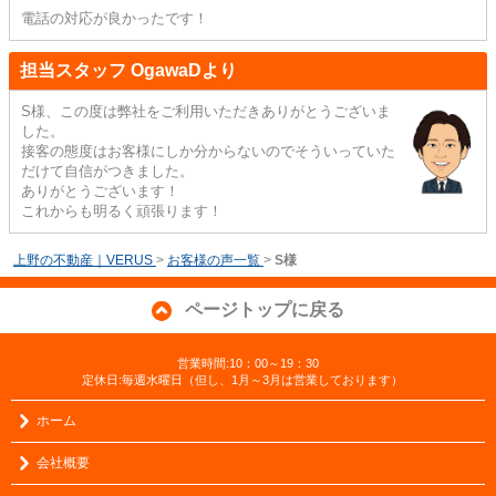
電話の対応が良かったです！
担当スタッフ OgawaDより
S様、この度は弊社をご利用いただきありがとうございま
した。
接客の態度はお客様にしか分からないのでそういっていた
だけて自信がつきました。
ありがとうございます！
これからも明るく頑張ります！
上野の不動産｜VERUS
>
お客様の声一覧
>
S様
ページトップに戻る
営業時間:10：00～19：30
定休日:毎週水曜日（但し、1月～3月は営業しております）
ホーム
会社概要