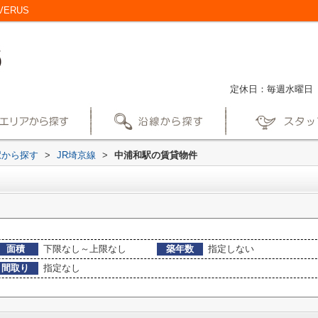
ERUS
定休日：毎週水曜日
駅から探す
>
JR埼京線
>
中浦和駅の賃貸物件
面積
下限なし～上限なし
築年数
指定しない
間取り
指定なし