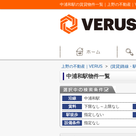
中浦和駅の賃貸物件一覧｜上野の不動産｜V
上野の不動産｜VERUS
>
(賃貸)路線・
中浦和駅物件一覧
沿線
中浦和駅
賃料
下限なし～上限なし
駅徒歩
指定しない
設備条件
指定なし