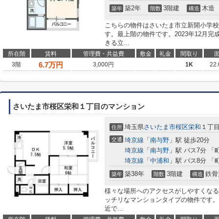
築2年
3階建
木造
築年
階数
構造
こちらの物件はさいたま市立新開小学校ま
す。最上階の物件です。2023年12月
きる立...
所在階
賃料
管理費・共益費
敷金
礼金
間取り
6.7
万円
3階
3,000円
1K
22
さいたま市桜区栄和１丁目のマンション
埼玉県
さいたま市桜区
栄和
１丁
住所
交通
埼京線
「
南与野
」駅 徒歩20分
埼京線
「
南与野
」駅 バス7分 「
埼京線
「
中浦和
」駅 バス8分 「
築38年
3階建
鉄骨
築年
階数
構造
様々な場所へのアクセスがしやすくなる
ッチリなマンションタイプの物件です。
近で...