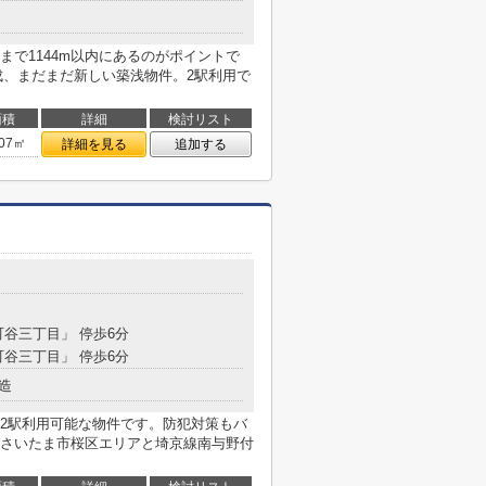
で1144m以内にあるのがポイントで
完成、まだまだ新しい築浅物件。2駅利用で
面積
詳細
検討リスト
.07㎡
詳細を見る
追加する
目
町谷三丁目」 停歩6分
町谷三丁目」 停歩6分
造
2駅利用可能な物件です。防犯対策もバ
さいたま市桜区エリアと埼京線南与野付