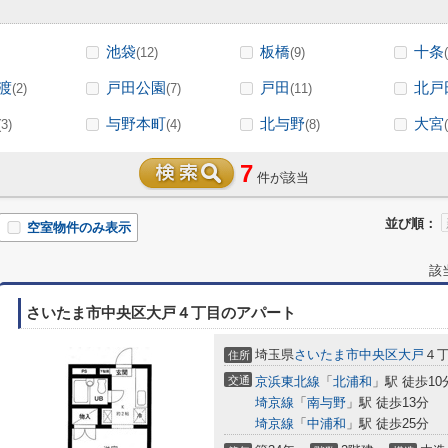
池袋
板橋
十条
(12)
(9)
渡
戸田公園
戸田
北戸
(2)
(7)
(11)
与野本町
北与野
大宮
(3)
(4)
(8)
7
件が該当
並び順：
空室物件のみ表示
該
さいたま市中央区大戸４丁目のアパート
埼玉県
さいたま市中央区
大戸
４
住所
交通
京浜東北線
「
北浦和
」駅 徒歩10
埼京線
「
南与野
」駅 徒歩13分
埼京線
「
中浦和
」駅 徒歩25分