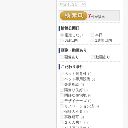
7
件が該当
情報公開日
指定しない
本日
3日以内
1週間以内
画像・動画あり
画像あり
動画あり
こだわり条件
ペット飼育可
(-)
ペット専用設備
(-)
楽器相談
(-)
陽当り良好
(-)
閑静な住宅地
(-)
デザイナーズ
(-)
リノベーション済
(-)
保証人不要
(-)
事務所可
(-)
２人入居可
(-)
バリアフリー