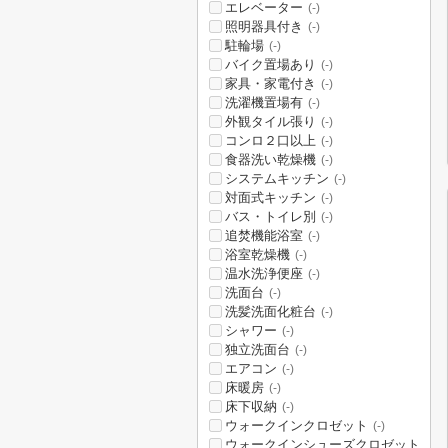
エレベーター
(-)
照明器具付き
(-)
駐輪場
(-)
バイク置場あり
(-)
家具・家電付き
(-)
洗濯機置場有
(-)
外観タイル張り
(-)
コンロ２口以上
(-)
食器洗い乾燥機
(-)
システムキッチン
(-)
対面式キッチン
(-)
バス・トイレ別
(-)
追焚機能浴室
(-)
浴室乾燥機
(-)
温水洗浄便座
(-)
洗面台
(-)
洗髪洗面化粧台
(-)
シャワー
(-)
独立洗面台
(-)
エアコン
(-)
床暖房
(-)
床下収納
(-)
ウォークインクロゼット
(-)
ウォークインシューズクロゼット