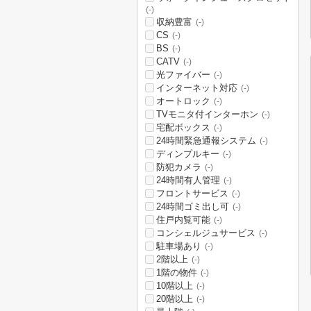
(-)
収納豊富
(-)
CS
(-)
BS
(-)
CATV
(-)
光ファイバー
(-)
インターネット対応
(-)
オートロック
(-)
TVモニタ付インターホン
(-)
宅配ボックス
(-)
24時間緊急通報システム
(-)
ディンプルキー
(-)
防犯カメラ
(-)
24時間有人管理
(-)
フロントサービス
(-)
24時間ゴミ出し可
(-)
住戸内覧可能
(-)
コンシェルジュサービス
(-)
駐車場あり
(-)
2階以上
(-)
1階の物件
(-)
10階以上
(-)
20階以上
(-)