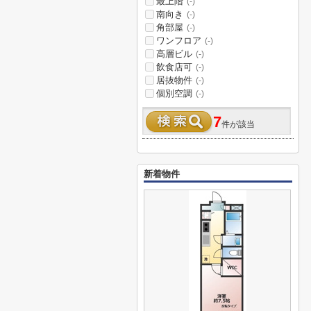
最上階
(-)
南向き
(-)
角部屋
(-)
ワンフロア
(-)
高層ビル
(-)
飲食店可
(-)
居抜物件
(-)
個別空調
(-)
7
件が該当
新着物件