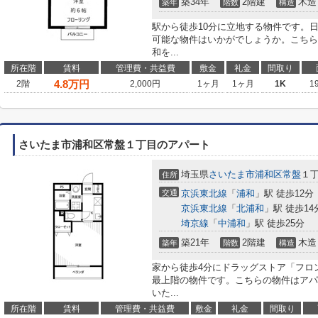
築34年
2階建
木造
築年
階数
構造
駅から徒歩10分に立地する物件です。
可能な物件はいかがでしょうか。こちら
和を...
所在階
賃料
管理費・共益費
敷金
礼金
間取り
4.8
万円
2階
2,000円
1ヶ月
1ヶ月
1K
1
さいたま市浦和区常盤１丁目のアパート
埼玉県
さいたま市浦和区
常盤
１
住所
交通
京浜東北線
「
浦和
」駅 徒歩12分
京浜東北線
「
北浦和
」駅 徒歩14
埼京線
「
中浦和
」駅 徒歩25分
築21年
2階建
木造
築年
階数
構造
家から徒歩4分にドラッグストア「フロ
最上階の物件です。こちらの物件はアパ
いた...
所在階
賃料
管理費・共益費
敷金
礼金
間取り