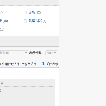
赤羽
(7)
(12)
田
武蔵浦和
(10)
(7)
(15)
表示件数：
7
7
1-7
当公開件数
件 空き数
件
件表示
丁目
分