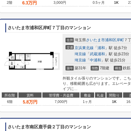
6.3
万円
2階
3,000円
0.5ヶ月
1K
2
さいたま市浦和区岸町７丁目のマンション
埼玉県
さいたま市浦和区
岸町
７
住所
交通
京浜東北線
「
浦和
」駅 徒歩7分
埼京線
「
武蔵浦和
」駅 徒歩23分
埼京線
「
中浦和
」駅 徒歩21分
築31年
7階建
鉄筋
築年
階数
構造
外観タイル張りのマンションです。こち
り、移動範囲も広がります。エレベータ
イプに...
所在階
賃料
管理費・共益費
敷金
礼金
間取り
5.8
万円
6階
7,000円
1ヶ月
1K
16
さいたま市南区鹿手袋２丁目のマンション