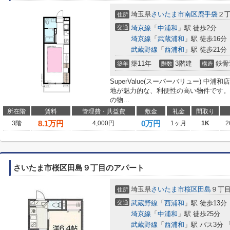
埼玉県
さいたま市南区
鹿手袋
２
住所
交通
埼京線
「
中浦和
」駅 徒歩2分
埼京線
「
武蔵浦和
」駅 徒歩16分
武蔵野線
「
西浦和
」駅 徒歩21分
築11年
3階建
鉄骨
築年
階数
構造
SuperValue(スーパーバリュー) 中
地が魅力的な、利便性の高い物件です。
の物...
所在階
賃料
管理費・共益費
敷金
礼金
間取り
8.1
万円
0万円
3階
4,000円
1ヶ月
1K
2
さいたま市桜区田島９丁目のアパート
埼玉県
さいたま市桜区
田島
９丁
住所
交通
武蔵野線
「
西浦和
」駅 徒歩13分
埼京線
「
中浦和
」駅 徒歩25分
武蔵野線
「
西浦和
」駅 バス3分 