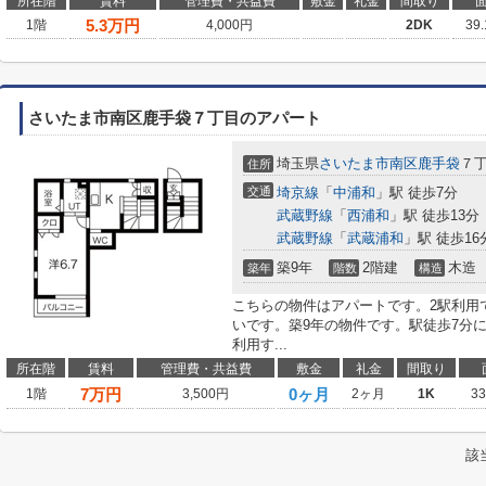
所在階
賃料
管理費・共益費
敷金
礼金
間取り
5.3
万円
1階
4,000円
2DK
39
さいたま市南区鹿手袋７丁目のアパート
埼玉県
さいたま市南区
鹿手袋
７
住所
交通
埼京線
「
中浦和
」駅 徒歩7分
武蔵野線
「
西浦和
」駅 徒歩13分
武蔵野線
「
武蔵浦和
」駅 徒歩16
築9年
2階建
木造
築年
階数
構造
こちらの物件はアパートです。2駅利用
いです。築9年の物件です。駅徒歩7分
利用す...
所在階
賃料
管理費・共益費
敷金
礼金
間取り
7
万円
0ヶ月
1階
3,500円
2ヶ月
1K
3
該