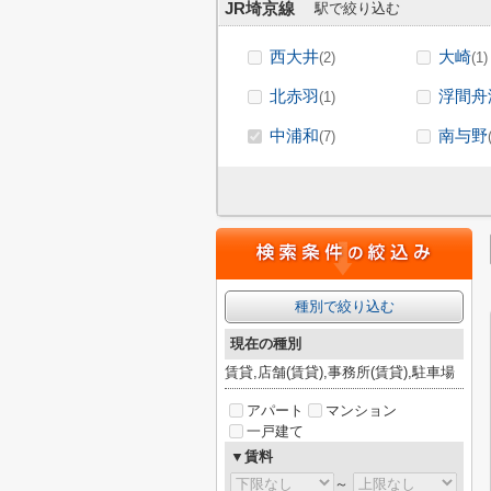
JR埼京線
駅で絞り込む
西大井
大崎
(2)
(1)
北赤羽
浮間舟
(1)
中浦和
南与野
(7)
種別で絞り込む
現在の種別
賃貸,店舗(賃貸),事務所(賃貸),駐車場
アパート
マンション
一戸建て
▼賃料
～