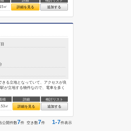
面積
詳細
検討リスト
.15㎡
詳細を見る
追加する
丁目
分
できる立地となっていて、アクセスが良
に駅が立地する物件なので、電車を多く
面積
詳細
検討リスト
3.53㎡
詳細を見る
追加する
7
7
1-7
当公開件数
件 空き数
件
件表示