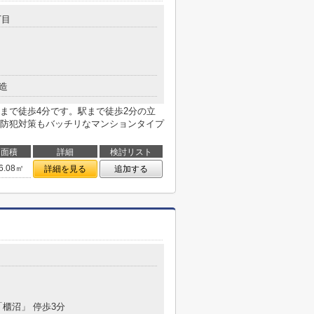
丁目
造
浦和店まで徒歩4分です。駅まで徒歩2分の立
防犯対策もバッチリなマンションタイプ
面積
詳細
検討リスト
6.08㎡
詳細を見る
追加する
目
「櫃沼」 停歩3分