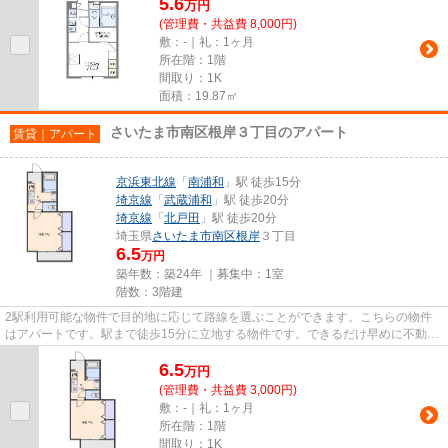
5.6
万
円
(管理費・共益費 8,000円)
敷：-｜礼：1ヶ月
所在階：1階
間取り：1K
面積：19.87㎡
さいたま市南区根岸３丁目のアパート
賃貸｜アパート
京浜東北線
「
南浦和
」駅 徒歩15分
埼京線
「
武蔵浦和
」駅 徒歩20分
埼京線
「
北戸田
」駅 徒歩20分
埼玉県
さいたま市南区
根岸
３丁目
6.5
万円
築年数：築24年 ｜募集中：
1室
階数：3階建
2駅利用可能な物件で目的地に応じて路線を選ぶことができます。こちらの物件
はアパートです。駅まで徒歩15分に立地する物件です。できるだけ早めに不動産
情報を集めたい方は当社スタッ...
6.5
万
円
(管理費・共益費 3,000円)
敷：-｜礼：1ヶ月
所在階：1階
間取り：1K