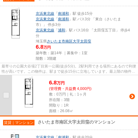
京浜東北線
「
南浦和
」駅 徒歩15分
京浜東北線
「
南浦和
」駅 バス3分 「東台（さいたま
市）」 停歩3分
京浜東北線
「
浦和
」駅 バス16分 「太田窪五丁目」 停歩4
分
埼玉県
さいたま市南区
大字太田窪
6.8
万円
築年数：築14年 ｜募集中：
1室
階数：3階建
最寄りの公園大谷場2丁目第一公園(徒歩5分)。2駅利用できる場所にあるので利便
性が高いです。この物件は、駅まで徒歩15分に立地しています。最上階の物件で
す。さいたま市南区エリアに...
6.8
万
円
(管理費・共益費 4,000円)
敷：0万円｜礼：1ヶ月
所在階：3階
間取り：1R
面積：26.08㎡
さいたま市南区大字太田窪のマンション
賃貸｜マンション
京浜東北線
「
南浦和
」駅 徒歩20分