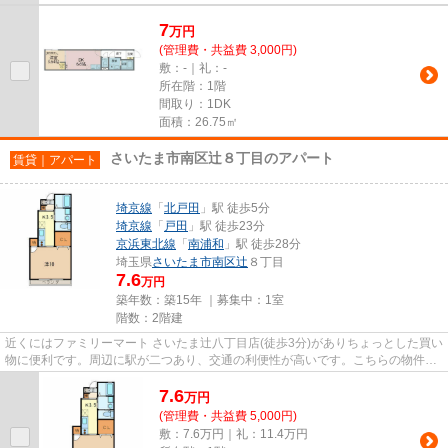
7
万
円
(管理費・共益費 3,000円)
敷：-｜礼：-
所在階：1階
間取り：1DK
面積：26.75㎡
さいたま市南区辻８丁目のアパート
賃貸｜アパート
埼京線
「
北戸田
」駅 徒歩5分
埼京線
「
戸田
」駅 徒歩23分
京浜東北線
「
南浦和
」駅 徒歩28分
埼玉県
さいたま市南区
辻
８丁目
7.6
万円
築年数：築15年 ｜募集中：
1室
階数：2階建
近くにはファミリーマート さいたま辻八丁目店(徒歩3分)がありちょっとした買い
物に便利です。周辺に駅が二つあり、交通の利便性が高いです。こちらの物件は
アパートです。徒歩5分に駅...
7.6
万
円
(管理費・共益費 5,000円)
敷：7.6万円｜礼：11.4万円