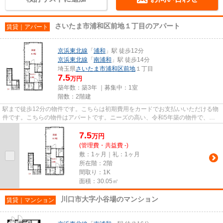
さいたま市浦和区前地１丁目のアパート
賃貸｜アパート
京浜東北線
「
浦和
」駅 徒歩12分
京浜東北線
「
南浦和
」駅 徒歩14分
埼玉県
さいたま市浦和区
前地
１丁目
7.5
万円
築年数：築3年 ｜募集中：
1室
階数：2階建
駅まで徒歩12分の物件です。こちらは初期費用をカードでお支払いいただける物
件です。こちらの物件はアパートです。ニーズの高い、令和5年築の物件で、オ
シャレな室内が魅力的。物件探...
7.5
万
円
(管理費・共益費 -)
敷：1ヶ月｜礼：1ヶ月
所在階：2階
間取り：1K
面積：30.05㎡
川口市大字小谷場のマンション
賃貸｜マンション