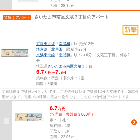
面積：28.19㎡
さいたま市南区文蔵３丁目のアパート
賃貸｜アパート
京浜東北線
「
南浦和
」駅 徒歩12分
埼京線
「
北戸田
」駅 徒歩27分
京浜東北線
「
南浦和
」駅 バス6分 「文蔵三丁目」 停歩2
分
埼玉県
さいたま市南区
文蔵
３丁目
6.7
7
万円～
万円
築年数：予定 ｜募集中：
2室
階数：3階建
文蔵緑道まで徒歩5分と近いです。この物件は駅まで徒歩12分の立地です。2駅利
用ができて、電車での移動に役立つ物件です。こちらの物件はアパートです。当
社スタッフが地域の賃貸情報...
6.7
万
円
(管理費・共益費 3,000円)
敷：-｜礼：-
所在階：1階
間取り：1K
面積：22.05㎡