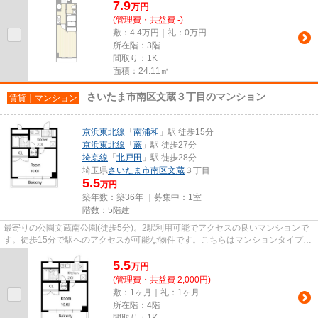
7.9
万
円
(管理費・共益費 -)
敷：4.4万円｜礼：0万円
所在階：3階
間取り：1K
面積：24.11㎡
さいたま市南区文蔵３丁目のマンション
賃貸｜マンション
京浜東北線
「
南浦和
」駅 徒歩15分
京浜東北線
「
蕨
」駅 徒歩27分
埼京線
「
北戸田
」駅 徒歩28分
埼玉県
さいたま市南区
文蔵
３丁目
5.5
万円
築年数：築36年 ｜募集中：
1室
階数：5階建
最寄りの公園文蔵南公園(徒歩5分)。2駅利用可能でアクセスの良いマンションで
す。徒歩15分で駅へのアクセスが可能な物件です。こちらはマンションタイプに
なります。できるだけ早めに...
5.5
万
円
(管理費・共益費 2,000円)
敷：1ヶ月｜礼：1ヶ月
所在階：4階
間取り：1K