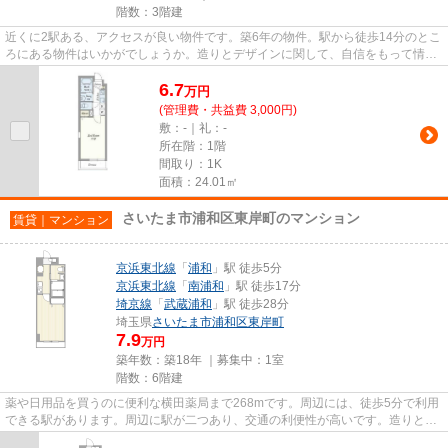
階数：3階建
近くに2駅ある、アクセスが良い物件です。築6年の物件。駅から徒歩14分のとこ
ろにある物件はいかがでしょうか。造りとデザインに関して、自信をもって情報
を提供できるマンションです...
6.7
万
円
(管理費・共益費 3,000円)
敷：-｜礼：-
所在階：1階
間取り：1K
面積：24.01㎡
さいたま市浦和区東岸町のマンション
賃貸｜マンション
京浜東北線
「
浦和
」駅 徒歩5分
京浜東北線
「
南浦和
」駅 徒歩17分
埼京線
「
武蔵浦和
」駅 徒歩28分
埼玉県
さいたま市浦和区
東岸町
7.9
万円
築年数：築18年 ｜募集中：
1室
階数：6階建
薬や日用品を買うのに便利な横田薬局まで268mです。周辺には、徒歩5分で利用
できる駅があります。周辺に駅が二つあり、交通の利便性が高いです。造りとデ
ザインに関して、自信をもって...