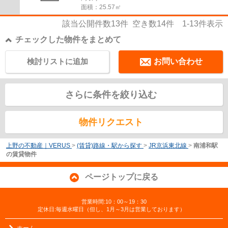
面積：25.57㎡
該当公開件数
13
件 空き数
14
件
1-13
件表示
チェックした物件をまとめて
検討リストに追加
お問い合わせ
さらに条件を絞り込む
物件リクエスト
上野の不動産｜VERUS
>
(賃貸)路線・駅から探す
>
JR京浜東北線
>
南浦和駅
の賃貸物件
ページトップに戻る
営業時間:10：00～19：30
定休日:毎週水曜日（但し、1月～3月は営業しております）
ホーム