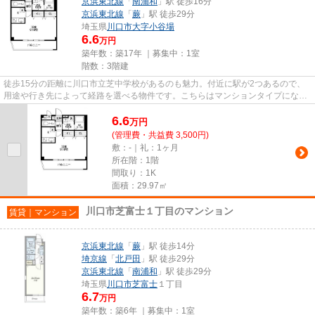
京浜東北線
「
南浦和
」駅 徒歩16分
京浜東北線
「
蕨
」駅 徒歩29分
埼玉県
川口市
大字小谷場
6.6
万円
築年数：築17年 ｜募集中：
1室
階数：3階建
徒歩15分の距離に川口市立芝中学校があるのも魅力。付近に駅が2つあるので、
用途や行き先によって経路を選べる物件です。こちらはマンションタイプになり
ます。当社スタッフが地域の賃...
6.6
万
円
(管理費・共益費 3,500円)
敷：-｜礼：1ヶ月
所在階：1階
間取り：1K
面積：29.97㎡
川口市芝富士１丁目のマンション
賃貸｜マンション
京浜東北線
「
蕨
」駅 徒歩14分
埼京線
「
北戸田
」駅 徒歩29分
京浜東北線
「
南浦和
」駅 徒歩29分
埼玉県
川口市
芝富士
１丁目
6.7
万円
築年数：築6年 ｜募集中：
1室