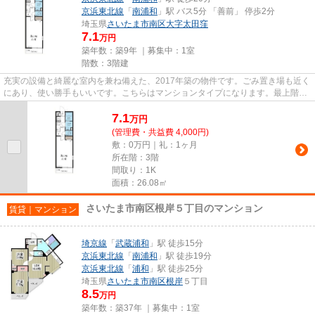
京浜東北線
「
南浦和
」駅 バス5分 「善前」 停歩2分
埼玉県
さいたま市南区
大字太田窪
7.1
万円
築年数：築9年 ｜募集中：
1室
階数：3階建
充実の設備と綺麗な室内を兼ね備えた、2017年築の物件です。ごみ置き場も近く
にあり、使い勝手もいいです。こちらはマンションタイプになります。最上階の
物件です。当社はさいたま市...
7.1
万
円
(管理費・共益費 4,000円)
敷：0万円｜礼：1ヶ月
所在階：3階
間取り：1K
面積：26.08㎡
さいたま市南区根岸５丁目のマンション
賃貸｜マンション
埼京線
「
武蔵浦和
」駅 徒歩15分
京浜東北線
「
南浦和
」駅 徒歩19分
京浜東北線
「
浦和
」駅 徒歩25分
埼玉県
さいたま市南区
根岸
５丁目
8.5
万円
築年数：築37年 ｜募集中：
1室