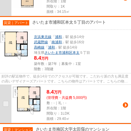
所在階：1階
間取り：1K
面積：34.15㎡
さいたま市浦和区本太５丁目のアパート
賃貸｜アパート
京浜東北線
「
浦和
」駅 徒歩14分
武蔵野線
「
南浦和
」駅 徒歩16分
高崎線
「
浦和
」駅 徒歩14分
埼玉県
さいたま市浦和区
本太
５丁目
8.4
万円
築年数：築7年 ｜募集中：
1室
階数：3階建
好評の駅近物件で、徒歩14分でのアクセスが可能です。こだわり派の方も満足度
の高いデザイナーズアパートです。こちらの物件はアパートです。こちらの物件
は築7年ですが、充実の設備が...
8.4
万
円
(管理費・共益費 5,000円)
敷：-｜礼：-
所在階：1階
間取り：1LDK
面積：29.40㎡
さいたま市南区大字太田窪のマンション
賃貸｜マンション