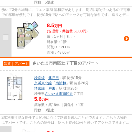
階数：5階建
歩いて3分の場所に、マエノ薬局 浦和店があります。周辺に駅が2つあるので電車
での移動が便利です。徒歩15分で駅へのアクセスが可能な物件です。造りとデザ
インに関して、自信をもって...
8.5
万
円
(管理費・共益費 5,000円)
敷：1ヶ月｜礼：-
所在階：1階
間取り：2LDK
面積：48.00㎡
さいたま市南区辻７丁目のアパート
賃貸｜アパート
埼京線
「
北戸田
」駅 徒歩15分
京浜東北線
「
南浦和
」駅 徒歩26分
埼京線
「
戸田
」駅 徒歩28分
埼玉県
さいたま市南区
辻
７丁目
5.6
万円
築年数：築18年 ｜募集中：
1室
階数：3階建
2駅利用可能な物件で目的地に応じて路線を選ぶことができます。こちらの物件
はアパートです。こちらの物件は、駅へも徒歩15分と歩いてアクセスできます。
できるだけ早めに不動産情報を...