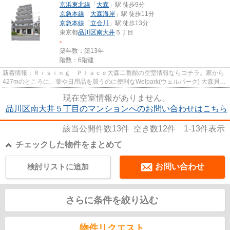
京浜東北線
「
大森
」駅 徒歩9分
京急本線
「
大森海岸
」駅 徒歩11分
京急本線
「
立会川
」駅 徒歩13分
東京都
品川区
南大井
５丁目
-
築年数：築13年
階数：6階建
新着情報：Ｒｉｓｉｎｇ Ｐｌａｃｅ大森二番館の空室情報ならコチラ。家から
427mのところに、薬や日用品を買うのに便利なWelpark(ウェルパーク) 大森貝塚
店があります。2013年築の物...
現在空室情報がありません。
品川区南大井５丁目のマンションへのお問い合わせはこちら
該当公開件数
13
件 空き数
12
件
1-13
件表示
チェックした物件をまとめて
検討リストに追加
お問い合わせ
さらに条件を絞り込む
物件リクエスト