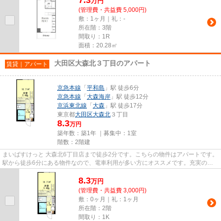
万
円
(管理費・共益費 5,000円)
敷：1ヶ月｜礼：-
所在階：3階
間取り：1R
面積：20.28㎡
大田区大森北３丁目のアパート
賃貸｜アパート
京急本線
「
平和島
」駅 徒歩6分
京急本線
「
大森海岸
」駅 徒歩12分
京浜東北線
「
大森
」駅 徒歩17分
東京都
大田区
大森北
３丁目
8.3
万円
築年数：築1年 ｜募集中：
1室
階数：2階建
まいばすけっと 大森北6丁目店まで徒歩2分です。こちらの物件はアパートです。
駅から徒歩6分にある物件なので、電車利用が多い方にオススメです。充実の設
備と綺麗な室内を兼ね備えた...
8.3
万
円
(管理費・共益費 3,000円)
敷：0ヶ月｜礼：1ヶ月
所在階：2階
間取り：1K