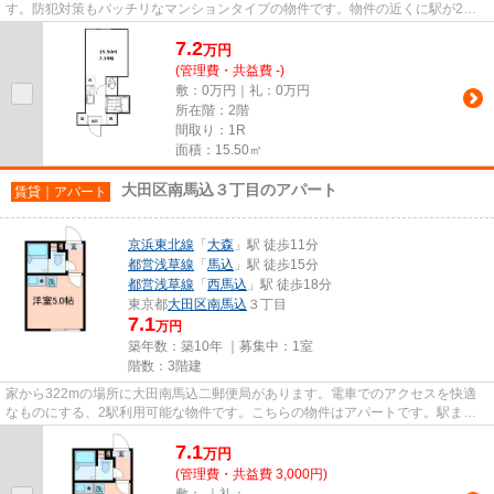
す。防犯対策もバッチリなマンションタイプの物件です。物件の近くに駅が2つ
あるため、用途や行き先によって...
7.2
万
円
(管理費・共益費 -)
敷：0万円｜礼：0万円
所在階：2階
間取り：1R
面積：15.50㎡
大田区南馬込３丁目のアパート
賃貸｜アパート
京浜東北線
「
大森
」駅 徒歩11分
都営浅草線
「
馬込
」駅 徒歩15分
都営浅草線
「
西馬込
」駅 徒歩18分
東京都
大田区
南馬込
３丁目
7.1
万円
築年数：築10年 ｜募集中：
1室
階数：3階建
家から322mの場所に大田南馬込二郵便局があります。電車でのアクセスを快適
なものにする、2駅利用可能な物件です。こちらの物件はアパートです。駅まで
徒歩11分と、立地が魅力的な物件...
7.1
万
円
(管理費・共益費 3,000円)
敷：-｜礼：-