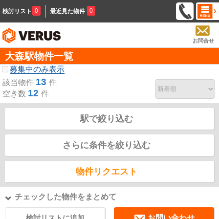
0
0
検討リスト
最近見た物件
お問合せ
大森駅物件一覧
募集中のみ表示
13
該当物件
件
12
空き数
件
駅で絞り込む
さらに条件を絞り込む
物件リクエスト
チェックした物件をまとめて
検討リストに追加
お問い合わせ