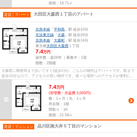
面積：16.71㎡
大田区大森西１丁目のアパート
賃貸｜アパート
京急本線
「
平和島
」駅 徒歩10分
京浜東北線
「
大森
」駅 徒歩20分
京急本線
「
大森町
」駅 徒歩14分
東京都
大田区
大森西
１丁目
7.4
万円
築年数：築28年 ｜募集中：
1室
階数：2階建
大森西二郵便局まで歩いてすぐ(徒歩2分)。こちらの物件はアパートです。駅まで
徒歩10分なので、アクセスの良い物件です。様々な場所へのアクセスが便利にな
る、2駅利用可能なアパート...
7.4
万
円
(管理費・共益費 3,000円)
敷：1ヶ月｜礼：1ヶ月
所在階：1階
間取り：1K
面積：21.58㎡
品川区南大井５丁目のマンション
賃貸｜マンション