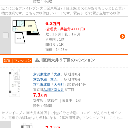
階数：2階建
近くにはセブンイレブン 大田区東馬込2丁目店(徒歩5分)がありちょっとした買い
物に便利です。こちらの物件はアパートです。駅徒歩8分に駅が立地する物件な
ので、電車を多く利用する方...
6.3
万
円
(管理費・共益費 4,000円)
敷：1ヶ月｜礼：1ヶ月
所在階：1階
間取り：1R
面積：14.28㎡
品川区南大井５丁目のマンション
賃貸｜マンション
京浜東北線
「
大森
」駅 徒歩8分
京急本線
「
立会川
」駅 徒歩6分
京浜東北線
「
大井町
」駅 徒歩14分
東京都
品川区
南大井
５丁目
7.3
万円
築年数：築35年 ｜募集中：
1室
階数：6階建
セブンイレブン 南大井水神店まで徒歩2分と近場にコンビニがあるのもポイン
ト。電車での移動がより便利になる、2駅利用可能なマンションです。こちらの
物件はマンションです。こちらは...
7.3