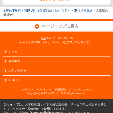
上野の不動産｜VERUS
>
(賃貸)路線・駅から探す
>
JR京浜東北線
>
大森駅の
賃貸物件
ページトップに戻る
営業時間:10：00～19：30
定休日:毎週水曜日（但し、1月～3月は営業しております）
ホーム
会社概要
お問い合わせ
PCサイト
プライバシーポリシー
利用規約
｜アクセスマップ
｜
Copyright(c) 株式会社VERUS 上野店 All rights reserved.
当サイトでは、お客様の当サイト利用状況把握、サービス向上検討を目的と
して、クッキー（Cookie）を使用しています。