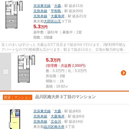
京浜東北線
「
大森
」駅 徒歩11分
京急本線
「
平和島
」駅 徒歩20分
京急本線
「
大森海岸
」駅 徒歩21分
東京都
大田区
山王
３丁目
5.3
万円
築年数：築61年 ｜募集中：
1室
階数：2階建
近くのまいばすけっと 大森山王3丁目店まで徒歩3分で行けます。2駅利用可能な
アパートなので行動範囲も広がります。駅まで徒歩11分と、立地が魅力的な物件
です。こちらの物件はアパー...
5.3
万
円
(管理費・共益費 2,000円)
敷：5.3万円｜礼：5.3万円
所在階：2階
間取り：1K
面積：19.82㎡
品川区南大井３丁目のマンション
賃貸｜マンション
京浜東北線
「
大森
」駅 徒歩8分
京急本線
「
大森海岸
」駅 徒歩6分
京急本線
「
立会川
」駅 徒歩14分
東京都
品川区
南大井
３丁目