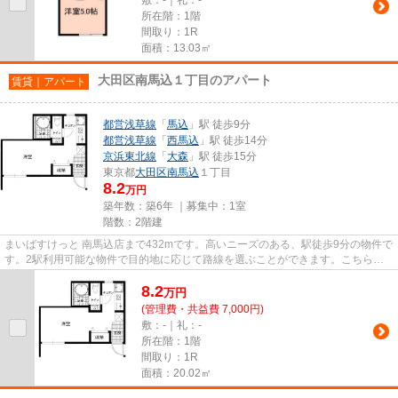
所在階：1階
間取り：1R
面積：13.03㎡
大田区南馬込１丁目のアパート
賃貸｜アパート
都営浅草線
「
馬込
」駅 徒歩9分
都営浅草線
「
西馬込
」駅 徒歩14分
京浜東北線
「
大森
」駅 徒歩15分
東京都
大田区
南馬込
１丁目
8.2
万円
築年数：築6年 ｜募集中：
1室
階数：2階建
まいばすけっと 南馬込店まで432mです。高いニーズのある、駅徒歩9分の物件で
す。2駅利用可能な物件で目的地に応じて路線を選ぶことができます。こちらの
物件はアパートです。できるだ...
8.2
万
円
(管理費・共益費 7,000円)
敷：-｜礼：-
所在階：1階
間取り：1R
面積：20.02㎡