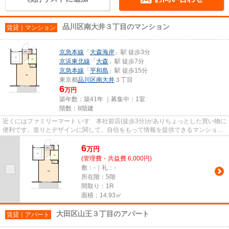
品川区南大井３丁目のマンション
賃貸｜マンション
京急本線
「
大森海岸
」駅 徒歩3分
京浜東北線
「
大森
」駅 徒歩7分
京急本線
「
平和島
」駅 徒歩15分
東京都
品川区
南大井
３丁目
6
万円
築年数：築41年 ｜募集中：
1室
階数：8階建
近くにはファミリーマート いすゞ本社前店(徒歩3分)がありちょっとした買い物に
便利です。造りとデザインに関して、自信をもって情報を提供できるマンション
です。周辺に2駅あるので電...
6
万
円
(管理費・共益費 6,000円)
敷：-｜礼：-
所在階：5階
間取り：1R
面積：14.93㎡
大田区山王３丁目のアパート
賃貸｜アパート