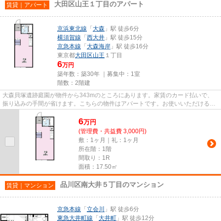
大田区山王１丁目のアパート
賃貸｜アパート
京浜東北線
「
大森
」駅 徒歩6分
横須賀線
「
西大井
」駅 徒歩15分
京急本線
「
大森海岸
」駅 徒歩16分
東京都
大田区
山王
１丁目
6
万円
築年数：築30年 ｜募集中：
1室
階数：2階建
大森貝塚遺跡庭園が物件から343mのところにあります。家賃のカード払いで、
振り込みの手間が省けます。こちらの物件はアパートです。お使いいただける駅
は2駅あり、行き先に応じて使い...
6
万
円
(管理費・共益費 3,000円)
敷：1ヶ月｜礼：1ヶ月
所在階：1階
間取り：1R
面積：17.50㎡
品川区南大井５丁目のマンション
賃貸｜マンション
京急本線
「
立会川
」駅 徒歩6分
東急大井町線
「
大井町
」駅 徒歩12分