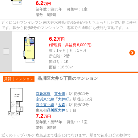
6.2
万円
築年数：築35年 ｜募集中：
1室
階数：6階建
近くにはセブンイレブン 南大井水神店(徒歩5分)がありちょっとした買い物に便利
です。駅から徒歩8分のマンションで、電車での通勤にも便利な立地です。エレ
ベーター付き物件です。こち...
6.2
万
円
(管理費・共益費 8,000円)
敷：1ヶ月｜礼：1ヶ月
所在階：2階
間取り：1K
面積：16.50㎡
品川区大井５丁目のマンション
賃貸｜マンション
京急本線
「
立会川
」駅 徒歩11分
京浜東北線
「
大井町
」駅 徒歩12分
京浜東北線
「
大森
」駅 徒歩13分
東京都
品川区
大井
５丁目
7.2
万円
築年数：築56年 ｜募集中：
1室
階数：6階建
近くのトップパルケ 鹿島店まで徒歩1分で行けます。駅まで徒歩11分の物件で