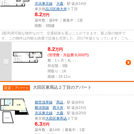
京浜東北線
「
大森
」駅 徒歩14分
東京都
品川区
南大井
５丁目
8.2
万円
築年数：築9年 ｜募集中：
1室
階数：3階建
2駅利用可能な物件なので、交通経路を選ぶことができます。最上階の物件で
す。この物件は内観も綺麗で設備も充実した、2017年築となっています。こちら
はマンションタイプになります。...
8.2
万
円
(管理費・共益費 8,000円)
敷：1ヶ月｜礼：-
所在階：3階
間取り：1K
面積：19.12㎡
大田区東馬込２丁目のアパート
賃貸｜アパート
都営浅草線
「
馬込
」駅 徒歩8分
横須賀線
「
西大井
」駅 徒歩15分
京浜東北線
「
大森
」駅 徒歩20分
東京都
大田区
東馬込
２丁目
6.3
万円
築年数：築14年 ｜募集中：
1室