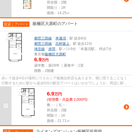
所在階：2階
間取り：1R
面積：14.25㎡
板橋区大原町のアパート
賃貸｜アパート
都営三田線
「
本蓮沼
」駅 徒歩6分
都営三田線
「
志村坂上
」駅 徒歩12分
埼京線
「
赤羽
」駅 バス9分 「本蓮沼駅」 停歩7分
東京都
板橋区
大原町
6.9
万円
築年数：築28年 ｜募集中：
1室
階数：2階建
歩いて徒歩4分の場所にウエルシア板橋志村店もあります。朝に慌てることなく
行動するために駅から徒歩6分の駅近アパートはいかがでしょうか。周辺に駅が
二つあり、交通の利便性が高い...
6.9
万
円
(管理費・共益費 2,000円)
敷：-｜礼：-
所在階：2階
間取り：1K
面積：21.71㎡
ライオンズマンション板橋区役所前
賃貸｜マンション