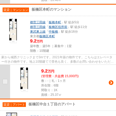
板橋区本町のマンション
賃貸｜マンション
都営三田線
「
板橋本町
」駅 徒歩5分
都営三田線
「
板橋区役所前
」駅 徒歩11分
東武東上線
「
中板橋
」駅 徒歩16分
東京都
板橋区
本町
9.2
万円
築年数：築5年 ｜募集中：
1室
階数：10階建
家から城西クリニックまで3mです。2021年築の物件です。こちらはエレベータ
ー付きの物件です。地上10階建てで景色も良く、多数のお問い合わせをいただい
ております。できるだけ早めに...
9.2
万
円
(管理費・共益費 15,000円)
敷：-｜礼：1ヶ月
所在階：6階
間取り：1K
面積：25.37㎡
板橋区中台１丁目のアパート
賃貸｜アパート