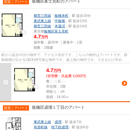
板橋区富士見町のアパート
賃貸｜アパート
都営三田線
「
板橋本町
」駅 徒歩10分
東武東上線
「
中板橋
」駅 徒歩13分
都営三田線
「
本蓮沼
」駅 徒歩14分
東京都
板橋区
富士見町
4.7
万円
築年数：築35年 ｜募集中：
1室
階数：2階建
駅から徒歩10分の物件で、アクセス良好です。こちらの物件はアパートです。移
動範囲が広がる2駅利用可能な物件です。最上階の物件です。できるだけ早めに
不動産情報を集めたい方は当社...
4.7
万
円
(管理費・共益費 3,000円)
敷：-｜礼：-
所在階：2階
間取り：1R
面積：16.00㎡
板橋区成増１丁目のアパート
賃貸｜アパート
東武東上線
「
成増
」駅 徒歩7分
有楽町線
「
地下鉄成増
」駅 徒歩6分