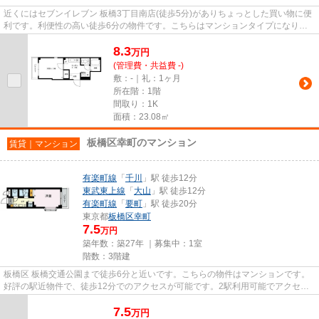
近くにはセブンイレブン 板橋3丁目南店(徒歩5分)がありちょっとした買い物に便
利です。利便性の高い徒歩6分の物件です。こちらはマンションタイプになりま
す。2駅利用可能な物件なので...
8.3
万
円
(管理費・共益費 -)
敷：-｜礼：1ヶ月
所在階：1階
間取り：1K
面積：23.08㎡
板橋区幸町のマンション
賃貸｜マンション
有楽町線
「
千川
」駅 徒歩12分
東武東上線
「
大山
」駅 徒歩12分
有楽町線
「
要町
」駅 徒歩20分
東京都
板橋区
幸町
7.5
万円
築年数：築27年 ｜募集中：
1室
階数：3階建
板橋区 板橋交通公園まで徒歩6分と近いです。こちらの物件はマンションです。
好評の駅近物件で、徒歩12分でのアクセスが可能です。2駅利用可能でアクセス
の良い物件です。物件の種類や...
7.5
万
円