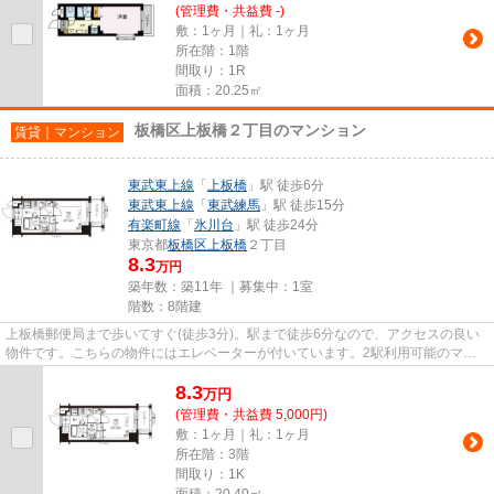
(管理費・共益費 -)
敷：1ヶ月｜礼：1ヶ月
所在階：1階
間取り：1R
面積：20.25㎡
板橋区上板橋２丁目のマンション
賃貸｜マンション
東武東上線
「
上板橋
」駅 徒歩6分
東武東上線
「
東武練馬
」駅 徒歩15分
有楽町線
「
氷川台
」駅 徒歩24分
東京都
板橋区
上板橋
２丁目
8.3
万円
築年数：築11年 ｜募集中：
1室
階数：8階建
上板橋郵便局まで歩いてすぐ(徒歩3分)。駅まで徒歩6分なので、アクセスの良い
物件です。こちらの物件にはエレベーターが付いています。2駅利用可能のマン
ションです。板橋区エリアにあ...
8.3
万
円
(管理費・共益費 5,000円)
敷：1ヶ月｜礼：1ヶ月
所在階：3階
間取り：1K
面積：20.40㎡