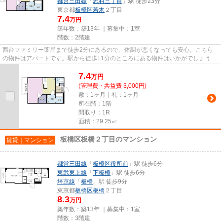
都営三田線
「
志村三丁目
」駅 徒歩23分
東京都
板橋区
若木
２丁目
7.4
万円
築年数：築13年 ｜募集中：
1室
階数：2階建
西台ファミリー薬局まで徒歩2分にあるので、体調が悪くなっても安心。こちら
の物件はアパートです。駅から徒歩11分のところにある物件はいかがでしょう
か。よくお出かけをする方にも便...
7.4
万
円
(管理費・共益費 3,000円)
敷：1ヶ月｜礼：1ヶ月
所在階：1階
間取り：1R
面積：29.25㎡
板橋区板橋２丁目のマンション
賃貸｜マンション
都営三田線
「
板橋区役所前
」駅 徒歩6分
東武東上線
「
下板橋
」駅 徒歩6分
埼京線
「
板橋
」駅 徒歩9分
東京都
板橋区
板橋
２丁目
8.3
万円
築年数：築13年 ｜募集中：
1室
階数：3階建