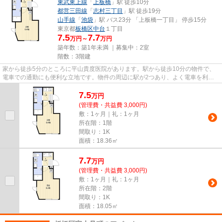
東武東上線
「
上板橋
」駅 徒歩10分
都営三田線
「
志村三丁目
」駅 徒歩19分
山手線
「
池袋
」駅 バス23分 「上板橋一丁目」 停歩15分
東京都
板橋区
中台
１丁目
7.5
7.7
万円～
万円
築年数：築1年未満 ｜募集中：
2室
階数：3階建
家から徒歩5分のところに平山貴度医院があります。駅から徒歩10分の物件で、
電車での通勤にも便利な立地です。物件の周辺に駅が2つあり、よく電車を利用
する方にピッタリです。当社ス...
7.5
万
円
(管理費・共益費 3,000円)
敷：1ヶ月｜礼：1ヶ月
所在階：1階
間取り：1K
面積：18.36㎡
7.7
万
円
(管理費・共益費 3,000円)
敷：1ヶ月｜礼：1ヶ月
所在階：2階
間取り：1K
面積：18.05㎡