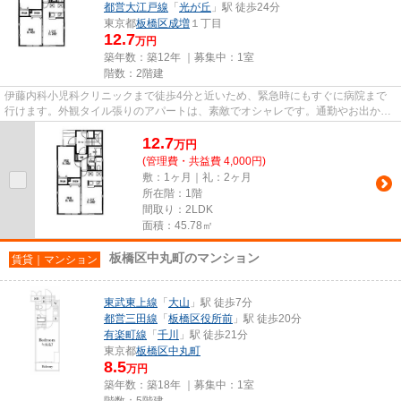
都営大江戸線
「
光が丘
」駅 徒歩24分
東京都
板橋区
成増
１丁目
12.7
万円
築年数：築12年 ｜募集中：
1室
階数：2階建
伊藤内科小児科クリニックまで徒歩4分と近いため、緊急時にもすぐに病院まで
行けます。外観タイル張りのアパートは、素敵でオシャレです。通勤やお出かけ
に便利な、徒歩7分に駅のある...
12.7
万
円
(管理費・共益費 4,000円)
敷：1ヶ月｜礼：2ヶ月
所在階：1階
間取り：2LDK
面積：45.78㎡
板橋区中丸町のマンション
賃貸｜マンション
東武東上線
「
大山
」駅 徒歩7分
都営三田線
「
板橋区役所前
」駅 徒歩20分
有楽町線
「
千川
」駅 徒歩21分
東京都
板橋区
中丸町
8.5
万円
築年数：築18年 ｜募集中：
1室
階数：5階建