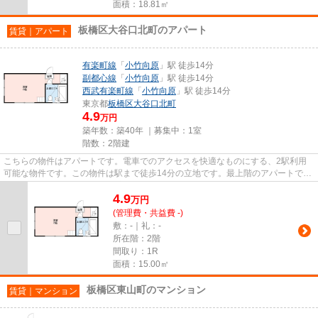
面積：18.81㎡
板橋区大谷口北町のアパート
賃貸｜アパート
有楽町線
「
小竹向原
」駅 徒歩14分
副都心線
「
小竹向原
」駅 徒歩14分
西武有楽町線
「
小竹向原
」駅 徒歩14分
東京都
板橋区
大谷口北町
4.9
万円
築年数：築40年 ｜募集中：
1室
階数：2階建
こちらの物件はアパートです。電車でのアクセスを快適なものにする、2駅利用
可能な物件です。この物件は駅まで徒歩14分の立地です。最上階のアパートで
す。当社スタッフが地域の賃貸情...
4.9
万
円
(管理費・共益費 -)
敷：-｜礼：-
所在階：2階
間取り：1R
面積：15.00㎡
板橋区東山町のマンション
賃貸｜マンション