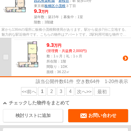
西武有楽町線
「
新桜台
」駅 徒歩15分
東京都
板橋区
小茂根
３丁目
9.3
万円
築年数：築15年 ｜募集中：
1室
階数：3階建
家から136mの場所に板橋小茂根郵便局があります。駅から徒歩7分に立地する、
魅力的な駅近物件です。こちらの物件はアパートです。2駅利用可能な物件で目
的地に応じて路線を選ぶことが...
9.3
万
円
(管理費・共益費 2,000円)
敷：1ヶ月｜礼：1ヶ月
所在階：1階
間取り：1DK
面積：36.22㎡
該当公開件数
61
件 空き数
64
件
1-20
件表示
1
2
3
4
<<前へ
次へ>>
最初
チェックした物件をまとめて
検討リストに追加
お問い合わせ