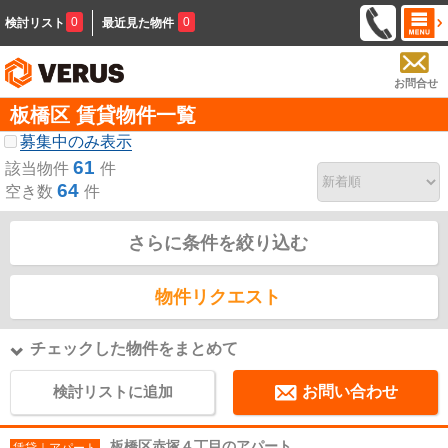
0
0
検討リスト
最近見た物件
お問合せ
板橋区 賃貸物件一覧
募集中のみ表示
61
該当物件
件
64
空き数
件
さらに条件を絞り込む
物件リクエスト
チェックした物件をまとめて
検討リストに追加
お問い合わせ
板橋区赤塚４丁目のアパート
賃貸｜アパート