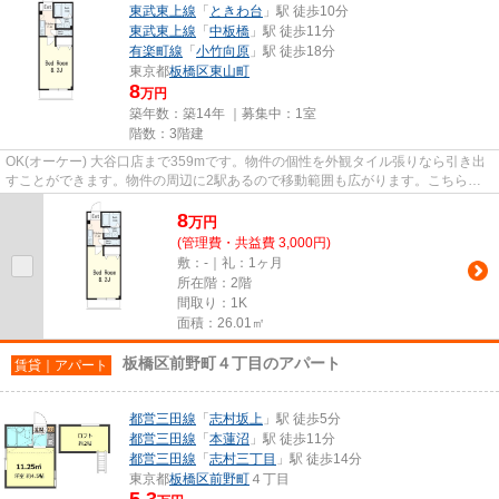
東武東上線
「
ときわ台
」駅 徒歩10分
東武東上線
「
中板橋
」駅 徒歩11分
有楽町線
「
小竹向原
」駅 徒歩18分
東京都
板橋区
東山町
8
万円
築年数：築14年 ｜募集中：
1室
階数：3階建
OK(オーケー) 大谷口店まで359mです。物件の個性を外観タイル張りなら引き出
すことができます。物件の周辺に2駅あるので移動範囲も広がります。こちらの
物件はマンションです。当社ス...
8
万
円
(管理費・共益費 3,000円)
敷：-｜礼：1ヶ月
所在階：2階
間取り：1K
面積：26.01㎡
板橋区前野町４丁目のアパート
賃貸｜アパート
都営三田線
「
志村坂上
」駅 徒歩5分
都営三田線
「
本蓮沼
」駅 徒歩11分
都営三田線
「
志村三丁目
」駅 徒歩14分
東京都
板橋区
前野町
４丁目
5.3