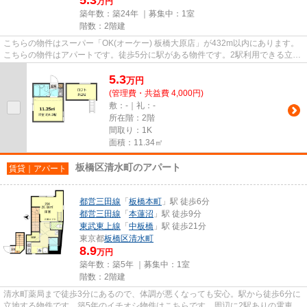
万円
築年数：築24年 ｜募集中：
1室
階数：2階建
こちらの物件はスーパー「OK(オーケー) 板橋大原店」が432m以内にあります。
こちらの物件はアパートです。徒歩5分に駅がある物件です。2駅利用できる立地
となっていて、アクセスが良い...
5.3
万
円
(管理費・共益費 4,000円)
敷：-｜礼：-
所在階：2階
間取り：1K
面積：11.34㎡
板橋区清水町のアパート
賃貸｜アパート
都営三田線
「
板橋本町
」駅 徒歩6分
都営三田線
「
本蓮沼
」駅 徒歩9分
東武東上線
「
中板橋
」駅 徒歩21分
東京都
板橋区
清水町
8.9
万円
築年数：築5年 ｜募集中：
1室
階数：2階建
清水町薬局まで徒歩3分にあるので、体調が悪くなっても安心。駅から徒歩6分に
立地する物件です。築5年のイチオシ物件はこちらです。周辺に2駅ありの電車通