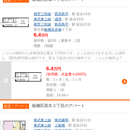
都営三田線
「
西高島平
」駅 徒歩14分
東武東上線
「
成増
」駅 徒歩19分
都営三田線
「
新高島平
」駅 徒歩22分
東京都
板橋区
赤塚
４丁目
6.4
万円
築年数：築3年 ｜募集中：
1室
階数：2階建
こちらの物件から赤塚溜池公園まで250mです。よくお出かけをする方にも便利
な、2駅利用可能な物件です。駅まで徒歩14分の物件です。こちらの物件はアパ
ートです。物件をお探しの方は、...
6.4
万
円
(管理費・共益費 4,000円)
敷：1ヶ月｜礼：1ヶ月
所在階：1階
間取り：1K
面積：19.68㎡
板橋区若木２丁目のアパート
賃貸｜アパート
東武東上線
「
東武練馬
」駅 徒歩11分
東武東上線
「
上板橋
」駅 徒歩15分