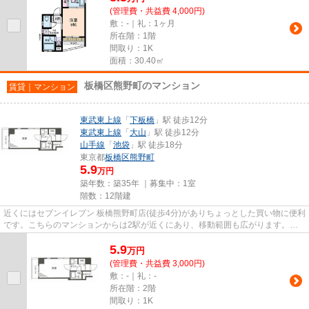
(管理費・共益費 4,000円)
敷：-｜礼：1ヶ月
所在階：1階
間取り：1K
面積：30.40㎡
板橋区熊野町のマンション
賃貸｜マンション
東武東上線
「
下板橋
」駅 徒歩12分
東武東上線
「
大山
」駅 徒歩12分
山手線
「
池袋
」駅 徒歩18分
東京都
板橋区
熊野町
5.9
万円
築年数：築35年 ｜募集中：
1室
階数：12階建
近くにはセブンイレブン 板橋熊野町店(徒歩4分)がありちょっとした買い物に便利
です。こちらのマンションからは2駅が近くにあり、移動範囲も広がります。防
犯対策もバッチリなマンショ...
5.9
万
円
(管理費・共益費 3,000円)
敷：-｜礼：-
所在階：2階
間取り：1K