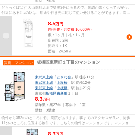
どらっぐぱぱす 大山幸町店まで徒歩3分にあるので、体調が悪くなっても安心。
付近にある2つの駅は、用途や行き先に応じて使い分けることができます。造り
とデザインに関して、自信をも...
8.5
万
円
(管理費・共益費 10,000円)
敷：1ヶ月｜礼：1ヶ月
所在階：2階
間取り：1K
面積：24.50㎡
板橋区東新町１丁目のマンション
賃貸｜マンション
東武東上線
「
ときわ台
」駅 徒歩11分
東武東上線
「
上板橋
」駅 徒歩12分
東武東上線
「
中板橋
」駅 徒歩21分
東京都
板橋区
東新町
１丁目
8.3
万円
築年数：築27年 ｜募集中：
1室
階数：3階建
物件から352mのところに竹川病院があります。駅までのアクセスが良い、徒歩
11分のところに位置する物件です。こちらの物件はマンションです。マンション
の周辺に駅が2つあり、よく電車...
8.3
万
円