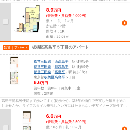
勤しやすいアパートです。ご...
8.9
万
円
(管理費・共益費 4,000円)
敷：-｜礼：1ヶ月
所在階：2階
間取り：1K
面積：26.08㎡
板橋区高島平５丁目のアパート
賃貸｜アパート
都営三田線
「
西高島平
」駅 徒歩5分
都営三田線
「
新高島平
」駅 徒歩9分
都営三田線
「
高島平
」駅 徒歩18分
東京都
板橋区
高島平
５丁目
6.6
万円
築年数：築8年 ｜募集中：
1室
階数：2階建
高島平簡易郵便局まで歩いてすぐ(徒歩4分)。築8年の物件で充実した毎日を過ご
しませんか。ライフスタイル重視したい方にはたまらないデザイナーズ物件で
す。こちらの物件はアパートで...
6.6
万
円
(管理費・共益費 3,500円)
敷：0ヶ月｜礼：0ヶ月