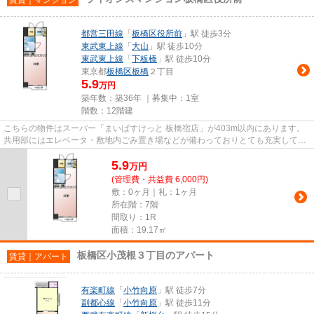
都営三田線
「
板橋区役所前
」駅 徒歩3分
東武東上線
「
大山
」駅 徒歩10分
東武東上線
「
下板橋
」駅 徒歩10分
東京都
板橋区
板橋
２丁目
5.9
万円
築年数：築36年 ｜募集中：
1室
階数：12階建
こちらの物件はスーパー「まいばすけっと 板橋宿店」が403m以内にあります。
共用部にはエレベータ・敷地内ごみ置き場などが備わっておりとても充実してい
ます。12階建てで、街並みに溶...
5.9
万
円
(管理費・共益費 6,000円)
敷：0ヶ月｜礼：1ヶ月
所在階：7階
間取り：1R
面積：19.17㎡
板橋区小茂根３丁目のアパート
賃貸｜アパート
有楽町線
「
小竹向原
」駅 徒歩7分
副都心線
「
小竹向原
」駅 徒歩11分