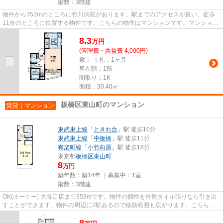
階数：3階建
物件から352mのところに竹川病院があります。駅までのアクセスが良い、徒歩
11分のところに位置する物件です。こちらの物件はマンションです。マンション
の周辺に駅が2つあり、よく電車...
8.3
万
円
(管理費・共益費 4,000円)
敷：-｜礼：1ヶ月
所在階：1階
間取り：1K
面積：30.40㎡
板橋区東山町のマンション
賃貸｜マンション
東武東上線
「
ときわ台
」駅 徒歩10分
東武東上線
「
中板橋
」駅 徒歩11分
有楽町線
「
小竹向原
」駅 徒歩18分
東京都
板橋区
東山町
8
万円
築年数：築14年 ｜募集中：
1室
階数：3階建
OK(オーケー) 大谷口店まで359mです。物件の個性を外観タイル張りなら引き出
すことができます。物件の周辺に2駅あるので移動範囲も広がります。こちらの
物件はマンションです。当社ス...
8