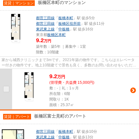
板橋区本町のマンション
賃貸｜マンション
都営三田線
「
板橋本町
」駅 徒歩5分
都営三田線
「
板橋区役所前
」駅 徒歩11分
東武東上線
「
中板橋
」駅 徒歩16分
東京都
板橋区
本町
9.2
万円
築年数：築5年 ｜募集中：
1室
階数：10階建
家から城西クリニックまで3mです。2021年築の物件です。こちらはエレベータ
ー付きの物件です。地上10階建てで景色も良く、多数のお問い合わせをいただい
ております。できるだけ早めに...
9.2
万
円
(管理費・共益費 15,000円)
敷：-｜礼：1ヶ月
所在階：6階
間取り：1K
面積：25.37㎡
板橋区富士見町のアパート
賃貸｜アパート
都営三田線
「
板橋本町
」駅 徒歩10分
東武東上線
「
中板橋
」駅 徒歩13分