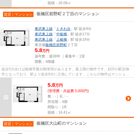
面積：26.08㎡
板橋区前野町２丁目のマンション
賃貸｜マンション
東武東上線
「
ときわ台
」駅 徒歩9分
東武東上線
「
中板橋
」駅 徒歩17分
東武東上線
「
上板橋
」駅 徒歩18分
東京都
板橋区
前野町
２丁目
5.8
万円
築年数：築38年 ｜募集中：
1室
階数：4階建
徒歩5分歩けば板橋常盤台郵便局があります。最上階の物件です。好評の駅近物
件となっており、駅より徒歩9分に立地しています。こちらの物件はマンション
です。賃貸情報のことなら、地...
5.8
万
円
(管理費・共益費 5,000円)
敷：-｜礼：-
所在階：4階
間取り：1R
面積：16.41㎡
板橋区大山町のマンション
賃貸｜マンション