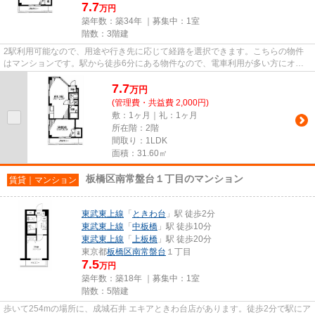
7.7
万円
築年数：築34年 ｜募集中：
1室
階数：3階建
2駅利用可能なので、用途や行き先に応じて経路を選択できます。こちらの物件
はマンションです。駅から徒歩6分にある物件なので、電車利用が多い方にオス
スメです。賃貸物件をお探しの...
7.7
万
円
(管理費・共益費 2,000円)
敷：1ヶ月｜礼：1ヶ月
所在階：2階
間取り：1LDK
面積：31.60㎡
板橋区南常盤台１丁目のマンション
賃貸｜マンション
東武東上線
「
ときわ台
」駅 徒歩2分
東武東上線
「
中板橋
」駅 徒歩10分
東武東上線
「
上板橋
」駅 徒歩20分
東京都
板橋区
南常盤台
１丁目
7.5
万円
築年数：築18年 ｜募集中：
1室
階数：5階建
歩いて254mの場所に、成城石井 エキアときわ台店があります。徒歩2分で駅にア