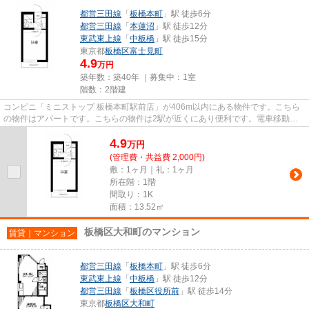
都営三田線
「
板橋本町
」駅 徒歩6分
都営三田線
「
本蓮沼
」駅 徒歩12分
東武東上線
「
中板橋
」駅 徒歩15分
東京都
板橋区
富士見町
4.9
万円
築年数：築40年 ｜募集中：
1室
階数：2階建
コンビニ「ミニストップ 板橋本町駅前店」が406m以内にある物件です。こちら
の物件はアパートです。こちらの物件は2駅が近くにあり便利です。電車移動の
多い方に嬉しい駅から徒歩6分の...
4.9
万
円
(管理費・共益費 2,000円)
敷：1ヶ月｜礼：1ヶ月
所在階：1階
間取り：1K
面積：13.52㎡
板橋区大和町のマンション
賃貸｜マンション
都営三田線
「
板橋本町
」駅 徒歩6分
東武東上線
「
中板橋
」駅 徒歩12分
都営三田線
「
板橋区役所前
」駅 徒歩14分
東京都
板橋区
大和町