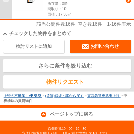
所在階：3階
間取り：1R
面積：17.50㎡
該当公開件数
16
件 空き数
16
件
1-16
件表示
チェックした物件をまとめて
検討リストに追加
お問い合わせ
さらに条件を絞り込む
物件リクエスト
上野の不動産｜VERUS
>
(賃貸)路線・駅から探す
>
東武鉄道東武東上線
>
中
板橋駅の賃貸物件
ページトップに戻る
営業時間:10：00～19：30
定休日:毎週水曜日（但し、1月～3月は営業しております）