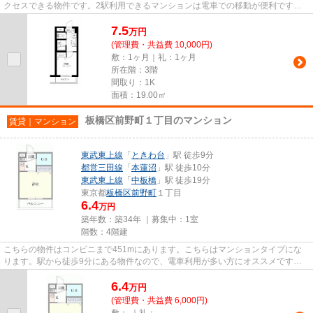
クセスできる物件です。2駅利用できるマンションは電車での移動が便利です。
こちらはエレベーター付き物件...
7.5
万
円
(管理費・共益費 10,000円)
敷：1ヶ月｜礼：1ヶ月
所在階：3階
間取り：1K
面積：19.00㎡
板橋区前野町１丁目のマンション
賃貸｜マンション
東武東上線
「
ときわ台
」駅 徒歩9分
都営三田線
「
本蓮沼
」駅 徒歩10分
東武東上線
「
中板橋
」駅 徒歩19分
東京都
板橋区
前野町
１丁目
6.4
万円
築年数：築34年 ｜募集中：
1室
階数：4階建
こちらの物件はコンビニまで451mにあります。こちらはマンションタイプにな
ります。駅から徒歩9分にある物件なので、電車利用が多い方にオススメです。
付近に駅が2駅あり、行き先に応...
6.4
万
円
(管理費・共益費 6,000円)
敷：-｜礼：-