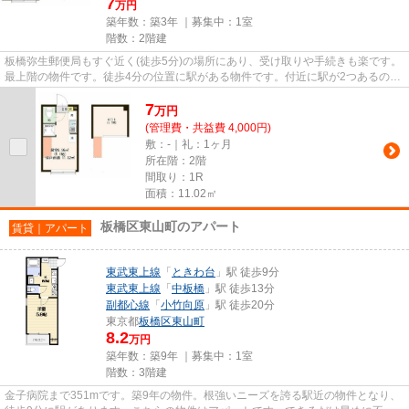
7
万円
築年数：築3年 ｜募集中：
1室
階数：2階建
板橋弥生郵便局もすぐ近く(徒歩5分)の場所にあり、受け取りや手続きも楽です。
最上階の物件です。徒歩4分の位置に駅がある物件です。付近に駅が2つあるの
で、経路を用途や行き先によっ...
7
万
円
(管理費・共益費 4,000円)
敷：-｜礼：1ヶ月
所在階：2階
間取り：1R
面積：11.02㎡
板橋区東山町のアパート
賃貸｜アパート
東武東上線
「
ときわ台
」駅 徒歩9分
東武東上線
「
中板橋
」駅 徒歩13分
副都心線
「
小竹向原
」駅 徒歩20分
東京都
板橋区
東山町
8.2
万円
築年数：築9年 ｜募集中：
1室
階数：3階建
金子病院まで351mです。築9年の物件。根強いニーズを誇る駅近の物件となり、