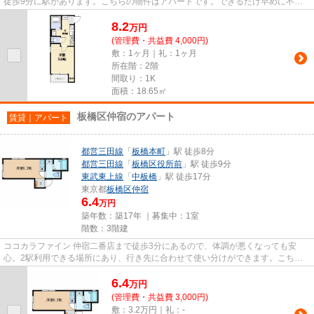
徒歩9分に駅があります。こちらの物件はアパートです。できるだけ早めに不動
産情報を集めたい方は当社スタ...
8.2
万
円
(管理費・共益費 4,000円)
敷：1ヶ月｜礼：1ヶ月
所在階：2階
間取り：1K
面積：18.65㎡
板橋区仲宿のアパート
賃貸｜アパート
都営三田線
「
板橋本町
」駅 徒歩8分
都営三田線
「
板橋区役所前
」駅 徒歩9分
東武東上線
「
中板橋
」駅 徒歩17分
東京都
板橋区
仲宿
6.4
万円
築年数：築17年 ｜募集中：
1室
階数：3階建
ココカラファイン 仲宿二番店まで徒歩3分にあるので、体調が悪くなっても安
心。2駅利用できる場所にあり、行き先に合わせて使い分けができます。こちら
の物件はアパートです。朝に慌て...
6.4
万
円
(管理費・共益費 3,000円)
敷：3.2万円｜礼：-