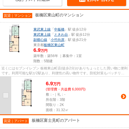
板橋区東山町のマンション
賃貸｜マンション
東武東上線
「
中板橋
」駅 徒歩12分
東武東上線
「
ときわ台
」駅 徒歩12分
副都心線
「
小竹向原
」駅 徒歩21分
東京都
板橋区
東山町
6.9
万円
築年数：築56年 ｜募集中：
1室
階数：5階建
近くにはセブンイレブン 板橋東山町店(徒歩2分)がありちょっとした買い物に便利
です。利用可能な駅が2駅あり、利便性の高い物件です。防犯対策もバッチリな
マンションタイプの物件です...
6.9
万
円
(管理費・共益費 6,000円)
敷：-｜礼：-
所在階：3階
間取り：2K
面積：31.32㎡
板橋区富士見町のアパート
賃貸｜アパート