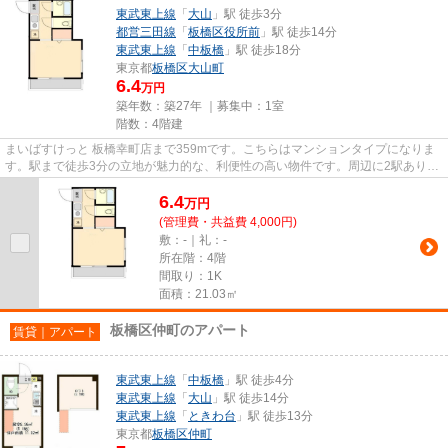
東武東上線
「
大山
」駅 徒歩3分
都営三田線
「
板橋区役所前
」駅 徒歩14分
東武東上線
「
中板橋
」駅 徒歩18分
東京都
板橋区
大山町
6.4
万円
築年数：築27年 ｜募集中：
1室
階数：4階建
まいばすけっと 板橋幸町店まで359mです。こちらはマンションタイプになりま
す。駅まで徒歩3分の立地が魅力的な、利便性の高い物件です。周辺に2駅ありの
電車通勤しやすい物件です。で...
6.4
万
円
(管理費・共益費 4,000円)
敷：-｜礼：-
所在階：4階
間取り：1K
面積：21.03㎡
板橋区仲町のアパート
賃貸｜アパート
東武東上線
「
中板橋
」駅 徒歩4分
東武東上線
「
大山
」駅 徒歩14分
東武東上線
「
ときわ台
」駅 徒歩13分
東京都
板橋区
仲町