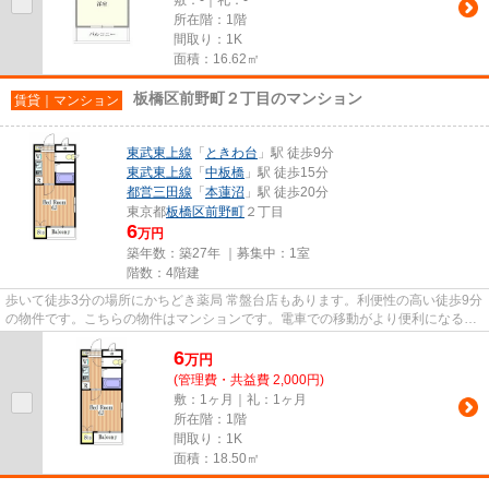
所在階：1階
間取り：1K
面積：16.62㎡
板橋区前野町２丁目のマンション
賃貸｜マンション
東武東上線
「
ときわ台
」駅 徒歩9分
東武東上線
「
中板橋
」駅 徒歩15分
都営三田線
「
本蓮沼
」駅 徒歩20分
東京都
板橋区
前野町
２丁目
6
万円
築年数：築27年 ｜募集中：
1室
階数：4階建
歩いて徒歩3分の場所にかちどき薬局 常盤台店もあります。利便性の高い徒歩9分
の物件です。こちらの物件はマンションです。電車での移動がより便利になる、
2駅利用可能なマンションで...
6
万
円
(管理費・共益費 2,000円)
敷：1ヶ月｜礼：1ヶ月
所在階：1階
間取り：1K
面積：18.50㎡