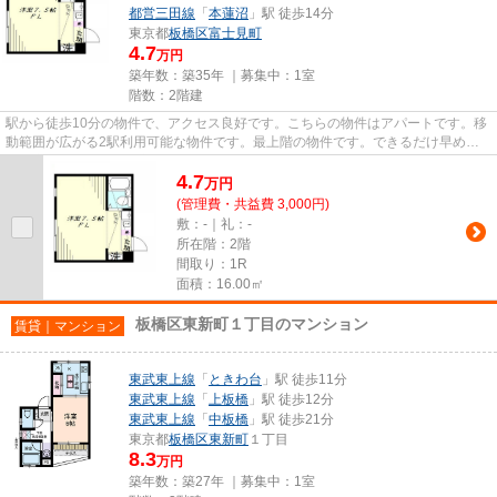
都営三田線
「
本蓮沼
」駅 徒歩14分
東京都
板橋区
富士見町
4.7
万円
築年数：築35年 ｜募集中：
1室
階数：2階建
駅から徒歩10分の物件で、アクセス良好です。こちらの物件はアパートです。移
動範囲が広がる2駅利用可能な物件です。最上階の物件です。できるだけ早めに
不動産情報を集めたい方は当社...
4.7
万
円
(管理費・共益費 3,000円)
敷：-｜礼：-
所在階：2階
間取り：1R
面積：16.00㎡
板橋区東新町１丁目のマンション
賃貸｜マンション
東武東上線
「
ときわ台
」駅 徒歩11分
東武東上線
「
上板橋
」駅 徒歩12分
東武東上線
「
中板橋
」駅 徒歩21分
東京都
板橋区
東新町
１丁目
8.3
万円
築年数：築27年 ｜募集中：
1室