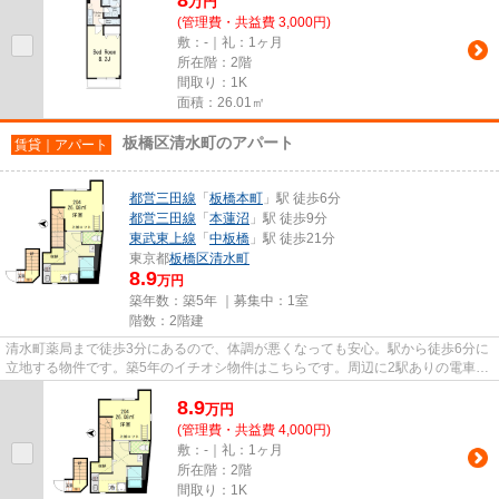
万
円
(管理費・共益費 3,000円)
敷：-｜礼：1ヶ月
所在階：2階
間取り：1K
面積：26.01㎡
板橋区清水町のアパート
賃貸｜アパート
都営三田線
「
板橋本町
」駅 徒歩6分
都営三田線
「
本蓮沼
」駅 徒歩9分
東武東上線
「
中板橋
」駅 徒歩21分
東京都
板橋区
清水町
8.9
万円
築年数：築5年 ｜募集中：
1室
階数：2階建
清水町薬局まで徒歩3分にあるので、体調が悪くなっても安心。駅から徒歩6分に
立地する物件です。築5年のイチオシ物件はこちらです。周辺に2駅ありの電車通
勤しやすいアパートです。ご...
8.9
万
円
(管理費・共益費 4,000円)
敷：-｜礼：1ヶ月
所在階：2階
間取り：1K