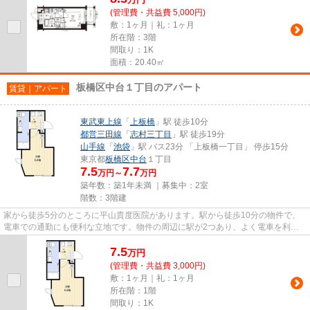
(管理費・共益費 5,000円)
敷：1ヶ月｜礼：1ヶ月
所在階：3階
間取り：1K
面積：20.40㎡
板橋区中台１丁目のアパート
賃貸｜アパート
東武東上線
「
上板橋
」駅 徒歩10分
都営三田線
「
志村三丁目
」駅 徒歩19分
山手線
「
池袋
」駅 バス23分 「上板橋一丁目」 停歩15分
東京都
板橋区
中台
１丁目
7.5
7.7
万円～
万円
築年数：築1年未満 ｜募集中：
2室
階数：3階建
家から徒歩5分のところに平山貴度医院があります。駅から徒歩10分の物件で、
電車での通勤にも便利な立地です。物件の周辺に駅が2つあり、よく電車を利用
する方にピッタリです。当社ス...
7.5
万
円
(管理費・共益費 3,000円)
敷：1ヶ月｜礼：1ヶ月
所在階：1階
間取り：1K