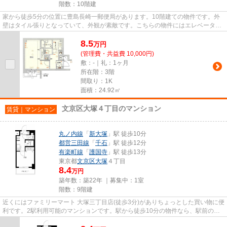
階数：10階建
家から徒歩5分の位置に豊島長崎一郵便局があります。10階建ての物件です。外
壁はタイル張りとなっていて、外観が素敵です。こちらの物件にはエレベーター
があります。豊島区エリアにあ...
8.5
万
円
(管理費・共益費 10,000円)
敷：-｜礼：1ヶ月
所在階：3階
間取り：1K
面積：24.92㎡
文京区大塚４丁目のマンション
賃貸｜マンション
丸ノ内線
「
新大塚
」駅 徒歩10分
都営三田線
「
千石
」駅 徒歩12分
有楽町線
「
護国寺
」駅 徒歩13分
東京都
文京区
大塚
４丁目
8.4
万円
築年数：築22年 ｜募集中：
1室
階数：9階建
近くにはファミリーマート 大塚三丁目店(徒歩3分)がありちょっとした買い物に便
利です。2駅利用可能のマンションです。駅から徒歩10分の物件なら、駅前のお
買い物も便利です。エレベー...