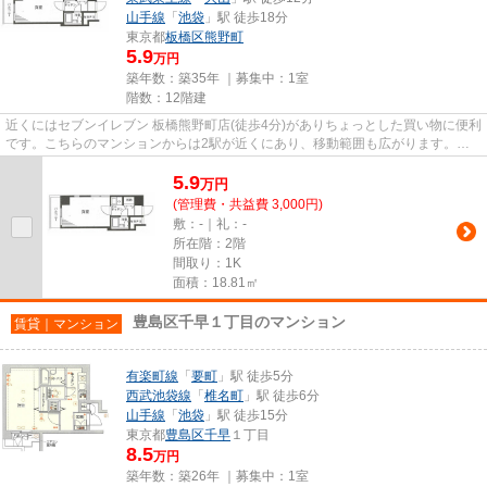
山手線
「
池袋
」駅 徒歩18分
東京都
板橋区
熊野町
5.9
万円
築年数：築35年 ｜募集中：
1室
階数：12階建
近くにはセブンイレブン 板橋熊野町店(徒歩4分)がありちょっとした買い物に便利
です。こちらのマンションからは2駅が近くにあり、移動範囲も広がります。防
犯対策もバッチリなマンショ...
5.9
万
円
(管理費・共益費 3,000円)
敷：-｜礼：-
所在階：2階
間取り：1K
面積：18.81㎡
豊島区千早１丁目のマンション
賃貸｜マンション
有楽町線
「
要町
」駅 徒歩5分
西武池袋線
「
椎名町
」駅 徒歩6分
山手線
「
池袋
」駅 徒歩15分
東京都
豊島区
千早
１丁目
8.5
万円
築年数：築26年 ｜募集中：
1室