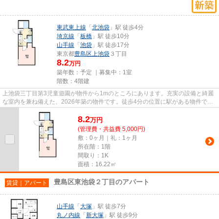
東武東上線
「
北池袋
」駅 徒歩4分
埼京線
「
板橋
」駅 徒歩10分
山手線
「
池袋
」駅 徒歩17分
東京都
豊島区
上池袋
３丁目
8.2
万円
築年数：予定 ｜募集中：
1室
階数：4階建
上池袋三丁目第3児童遊園が物件から1mのところにあります。充実の設備と綺麗
な室内を兼ね備えた、2026年築の物件です。徒歩4分の位置に駅がある物件で
す。様々な場所へのアクセスが便...
8.2
万
円
(管理費・共益費 5,000円)
敷：0ヶ月｜礼：1ヶ月
所在階：1階
間取り：1K
面積：16.22㎡
豊島区東池袋２丁目のアパート
賃貸｜アパート
山手線
「
大塚
」駅 徒歩7分
丸ノ内線
「
新大塚
」駅 徒歩9分