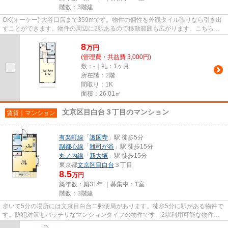
階数：3階建
OK(オーケー) 大谷口店まで359mです。物件の個性を外観タイル張りなら引き出
すことができます。物件の周辺に2駅あるので移動範囲も広がります。こちらの
物件はマンションです。当社ス...
8
万
円
(管理費・共益費 3,000円)
敷：-｜礼：1ヶ月
所在階：2階
間取り：1K
面積：26.01㎡
文京区目白台３丁目のマンション
賃貸｜マンション
有楽町線
「
護国寺
」駅 徒歩5分
副都心線
「
雑司が谷
」駅 徒歩15分
丸ノ内線
「
新大塚
」駅 徒歩15分
東京都
文京区
目白台
３丁目
8.5
万円
築年数：築31年 ｜募集中：
1室
階数：3階建
歩いて5分の場所には文京目白台二郵便局があります。徒歩5分に駅がある物件で
す。防犯対策もバッチリなマンションタイプの物件です。2駅利用可能な物件で
移動範囲が広がります。当社ス...