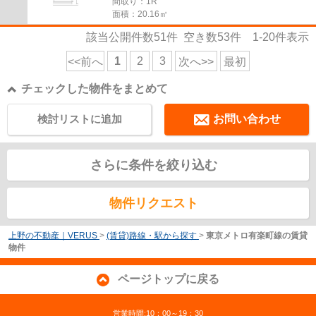
間取り：1R
面積：20.16㎡
該当公開件数
51
件 空き数
53
件
1-20
件表示
1
2
3
<<前へ
次へ>>
最初
チェックした物件をまとめて
検討リストに追加
お問い合わせ
さらに条件を絞り込む
物件リクエスト
上野の不動産｜VERUS
>
(賃貸)路線・駅から探す
>
東京メトロ有楽町線の賃貸
物件
ページトップに戻る
営業時間:10：00～19：30