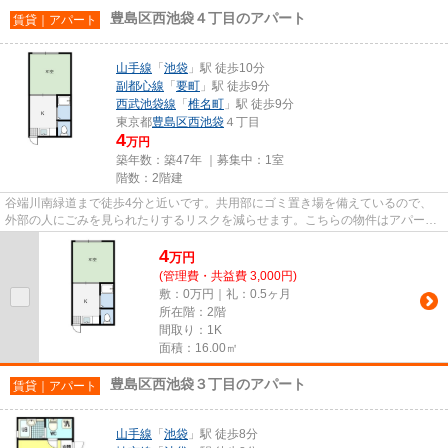
豊島区西池袋４丁目のアパート
賃貸｜アパート
山手線
「
池袋
」駅 徒歩10分
副都心線
「
要町
」駅 徒歩9分
西武池袋線
「
椎名町
」駅 徒歩9分
東京都
豊島区
西池袋
４丁目
4
万円
築年数：築47年 ｜募集中：
1室
階数：2階建
谷端川南緑道まで徒歩4分と近いです。共用部にゴミ置き場を備えているので、
外部の人にごみを見られたりするリスクを減らせます。こちらの物件はアパート
です。アクセスの良い徒歩10分...
4
万
円
(管理費・共益費 3,000円)
敷：0万円｜礼：0.5ヶ月
所在階：2階
間取り：1K
面積：16.00㎡
豊島区西池袋３丁目のアパート
賃貸｜アパート
山手線
「
池袋
」駅 徒歩8分