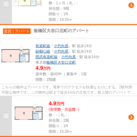
敷：1ヶ月｜礼：-
所在階：9階
間取り：1R
面積：16.50㎡
板橋区大谷口北町のアパート
賃貸｜アパート
有楽町線
「
小竹向原
」駅 徒歩14分
副都心線
「
小竹向原
」駅 徒歩14分
西武有楽町線
「
小竹向原
」駅 徒歩14分
東京都
板橋区
大谷口北町
4.9
万円
築年数：築40年 ｜募集中：
1室
階数：2階建
こちらの物件はアパートです。電車でのアクセスを快適なものにする、2駅利用
可能な物件です。この物件は駅まで徒歩14分の立地です。最上階のアパートで
す。当社スタッフが地域の賃貸情...
4.9
万
円
(管理費・共益費 -)
敷：-｜礼：-
所在階：2階
間取り：1R
面積：15.00㎡