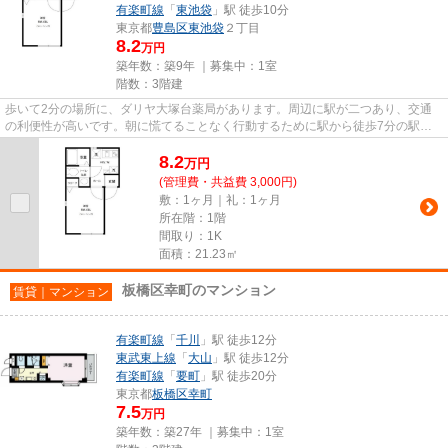
有楽町線
「
東池袋
」駅 徒歩10分
東京都
豊島区
東池袋
２丁目
8.2
万円
築年数：築9年 ｜募集中：
1室
階数：3階建
歩いて2分の場所に、ダリヤ大塚台薬局があります。周辺に駅が二つあり、交通
の利便性が高いです。朝に慌てることなく行動するために駅から徒歩7分の駅近
物件はいかがでしょうか。豊島...
8.2
万
円
(管理費・共益費 3,000円)
敷：1ヶ月｜礼：1ヶ月
所在階：1階
間取り：1K
面積：21.23㎡
板橋区幸町のマンション
賃貸｜マンション
有楽町線
「
千川
」駅 徒歩12分
東武東上線
「
大山
」駅 徒歩12分
有楽町線
「
要町
」駅 徒歩20分
東京都
板橋区
幸町
7.5
万円
築年数：築27年 ｜募集中：
1室