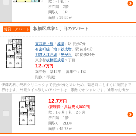
敷：-｜礼：-
所在階：2階
間取り：1R
面積：19.55㎡
板橋区成増１丁目のアパート
賃貸｜アパート
東武東上線
「
成増
」駅 徒歩7分
有楽町線
「
地下鉄成増
」駅 徒歩6分
都営大江戸線
「
光が丘
」駅 徒歩24分
東京都
板橋区
成増
１丁目
12.7
万円
築年数：築12年 ｜募集中：
1室
階数：2階建
伊藤内科小児科クリニックまで徒歩4分と近いため、緊急時にもすぐに病院まで
行けます。外観タイル張りのアパートは、素敵でオシャレです。通勤やお出かけ
に便利な、徒歩7分に駅のある...
12.7
万
円
(管理費・共益費 4,000円)
敷：1ヶ月｜礼：2ヶ月
所在階：1階
間取り：2LDK
面積：45.78㎡