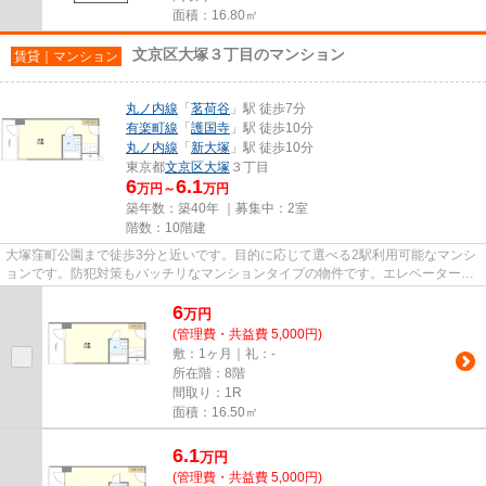
面積：16.80㎡
文京区大塚３丁目のマンション
賃貸｜マンション
丸ノ内線
「
茗荷谷
」駅 徒歩7分
有楽町線
「
護国寺
」駅 徒歩10分
丸ノ内線
「
新大塚
」駅 徒歩10分
東京都
文京区
大塚
３丁目
6
6.1
万円～
万円
築年数：築40年 ｜募集中：
2室
階数：10階建
大塚窪町公園まで徒歩3分と近いです。目的に応じて選べる2駅利用可能なマンシ
ョンです。防犯対策もバッチリなマンションタイプの物件です。エレベーター付
き物件です。文京区エリアに...
6
万
円
(管理費・共益費 5,000円)
敷：1ヶ月｜礼：-
所在階：8階
間取り：1R
面積：16.50㎡
6.1
万
円
(管理費・共益費 5,000円)