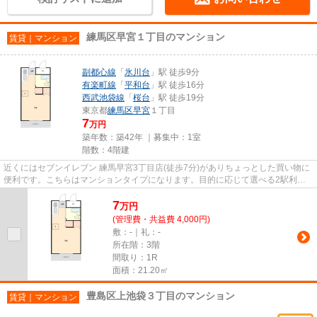
練馬区早宮１丁目のマンション
賃貸｜マンション
副都心線
「
氷川台
」駅 徒歩9分
有楽町線
「
平和台
」駅 徒歩16分
西武池袋線
「
桜台
」駅 徒歩19分
東京都
練馬区
早宮
１丁目
7
万円
築年数：築42年 ｜募集中：
1室
階数：4階建
近くにはセブンイレブン 練馬早宮3丁目店(徒歩7分)がありちょっとした買い物に
便利です。こちらはマンションタイプになります。目的に応じて選べる2駅利用
可能な物件です。駅徒歩9分に...
7
万
円
(管理費・共益費 4,000円)
敷：-｜礼：-
所在階：3階
間取り：1R
面積：21.20㎡
豊島区上池袋３丁目のマンション
賃貸｜マンション