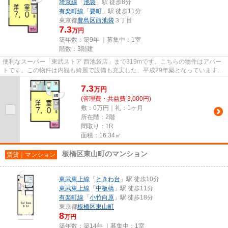
埼京線
「
池袋
」駅 徒歩8分
有楽町線
「
要町
」駅 徒歩11分
東京都
豊島区
西池袋
３丁目
7.3
万円
築年数：築9年 ｜募集中：
1室
階数：3階建
便利なスーパー「東武ストア 西池袋店」まで319mです。こちらの物件はアパー
トです。この物件は内観も綺麗で設備も充実した、平成29年築となっています。
駅から徒歩8分のアパートで、...
7.3
万
円
(管理費・共益費 3,000円)
敷：0万円｜礼：1ヶ月
所在階：2階
間取り：1R
面積：16.34㎡
板橋区東山町のマンション
賃貸｜マンション
東武東上線
「
ときわ台
」駅 徒歩10分
東武東上線
「
中板橋
」駅 徒歩11分
有楽町線
「
小竹向原
」駅 徒歩18分
東京都
板橋区
東山町
8
万円
築年数：築14年 ｜募集中：
1室