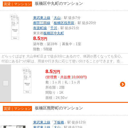
板橋区中丸町のマンション
賃貸｜マンション
東武東上線
「
大山
」駅 徒歩7分
都営三田線
「
板橋区役所前
」駅 徒歩20分
有楽町線
「
千川
」駅 徒歩21分
東京都
板橋区
中丸町
8.5
万円
築年数：築18年 ｜募集中：
1室
階数：5階建
どらっぐぱぱす 大山幸町店まで徒歩3分にあるので、体調が悪くなっても安心。
付近にある2つの駅は、用途や行き先に応じて使い分けることができます。造り
とデザインに関して、自信をも...
8.5
万
円
(管理費・共益費 10,000円)
敷：1ヶ月｜礼：1ヶ月
所在階：2階
間取り：1K
面積：24.50㎡
板橋区熊野町のマンション
賃貸｜マンション
東武東上線
「
下板橋
」駅 徒歩12分
東武東上線
「
大山
」駅 徒歩12分