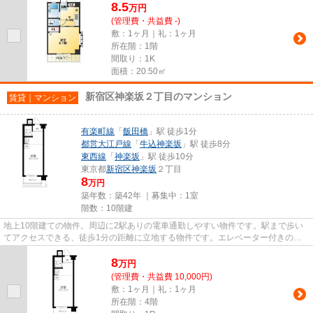
8.5
万
円
(管理費・共益費 -)
敷：1ヶ月｜礼：1ヶ月
所在階：1階
間取り：1K
面積：20.50㎡
新宿区神楽坂２丁目のマンション
賃貸｜マンション
有楽町線
「
飯田橋
」駅 徒歩1分
都営大江戸線
「
牛込神楽坂
」駅 徒歩8分
東西線
「
神楽坂
」駅 徒歩10分
東京都
新宿区
神楽坂
２丁目
8
万円
築年数：築42年 ｜募集中：
1室
階数：10階建
地上10階建ての物件。周辺に2駅ありの電車通勤しやすい物件です。駅まで歩い
てアクセスできる、徒歩1分の距離に立地する物件です。エレベーター付きの物
件です。新宿区エリアと有楽町...
8
万
円
(管理費・共益費 10,000円)
敷：1ヶ月｜礼：1ヶ月
所在階：4階