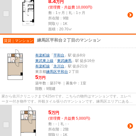
8.4
万
円
(管理費・共益費 10,000円)
敷：1ヶ月｜礼：1ヶ月
所在階：9階
間取り：1K
面積：20.70㎡
練馬区平和台２丁目のマンション
賃貸｜マンション
有楽町線
「
平和台
」駅 徒歩8分
東武東上線
「
東武練馬
」駅 徒歩16分
有楽町線
「
氷川台
」駅 徒歩21分
東京都
練馬区
平和台
２丁目
5
万円
築年数：築37年 ｜募集中：
1室
階数：9階建
家から佐川クリニックまで425mです。こちらの物件はマンションです。エレベ
ーター付き物件です。外観タイル張りのマンションです。練馬区エリアにある賃
貸情報のことなら、地域に密着...
5
万
円
(管理費・共益費 5,000円)
敷：-｜礼：-
所在階：2階
間取り：1K