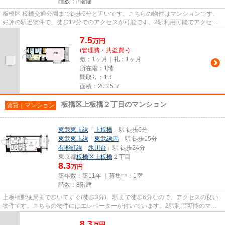
階数：3階建
板橋区 板橋交通公園まで徒歩6分と近いです。こちらの物件はマンションです。
好評の駅近物件で、徒歩12分でのアクセスが可能です。2駅利用可能でアクセス
の良い物件です。物件の種類や...
7.5
万
円
(管理費・共益費 -)
敷：1ヶ月｜礼：1ヶ月
所在階：1階
間取り：1R
面積：20.25㎡
板橋区上板橋２丁目のマンション
賃貸｜マンション
東武東上線
「
上板橋
」駅 徒歩6分
東武東上線
「
東武練馬
」駅 徒歩15分
有楽町線
「
氷川台
」駅 徒歩24分
東京都
板橋区
上板橋
２丁目
8.3
万円
築年数：築11年 ｜募集中：
1室
階数：8階建
上板橋郵便局まで歩いてすぐ(徒歩3分)。駅まで徒歩6分なので、アクセスの良い
物件です。こちらの物件にはエレベーターが付いています。2駅利用可能のマン
ションです。板橋区エリアにあ...
8.3
万
円