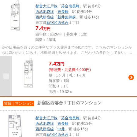
都営大江戸線
「
落合南長崎
」駅 徒歩6分
西武池袋線
「
東長崎
」駅 徒歩14分
西武新宿線
「
新井薬師前
」駅 徒歩14分
東京都
新宿区
西落合
１丁目
7.4
万円
築年数：築26年 ｜募集中：
1室
階数：4階建
薬や日用品を買うのに便利なプラス薬局まで440mです。こちらのマンションか
らは2駅が近くにあり、移動範囲も広がります。こだわりの条件として多い、駅
徒歩6分の物件です。こちらはマ...
7.4
万
円
(管理費・共益費 6,000円)
敷：1ヶ月｜礼：1ヶ月
所在階：1階
間取り：1K
面積：19.32㎡
新宿区西落合１丁目のマンション
賃貸｜マンション
都営大江戸線
「
落合南長崎
」駅 徒歩4分
西武池袋線
「
東長崎
」駅 徒歩13分
西武新宿線
「
中井
」駅 徒歩15分
東京都
新宿区
西落合
１丁目