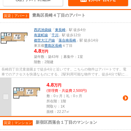
豊島区長崎４丁目のアパート
賃貸｜アパート
西武池袋線
「
東長崎
」駅 徒歩4分
有楽町線
「
千川
」駅 徒歩12分
都営大江戸線
「
落合南長崎
」駅 徒歩14分
東京都
豊島区
長崎
４丁目
4.8
万円
築年数：築43年 ｜募集中：
1室
階数：2階建
長崎四丁目児童遊園まで徒歩4分と近いです。こちらの物件はアパートです。電
車でのアクセスを快適なものにする、2駅利用可能な物件です。徒歩4分で駅にア
クセスできる物件です。豊島区...
4.8
万
円
(管理費・共益費 2,500円)
敷：0ヶ月｜礼：0ヶ月
所在階：1階
間取り：1K
面積：22.27㎡
新宿区西落合１丁目のマンション
賃貸｜マンション