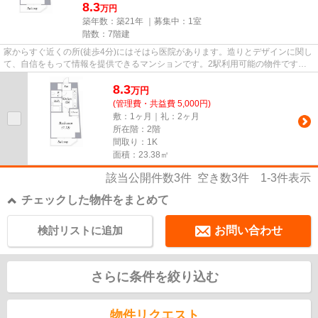
8.3
万円
築年数：築21年 ｜募集中：
1室
階数：7階建
家からすぐ近くの所(徒歩4分)にはそはら医院があります。造りとデザインに関し
て、自信をもって情報を提供できるマンションです。2駅利用可能の物件です。
こちらは初期費用をカードで...
8.3
万
円
(管理費・共益費 5,000円)
敷：1ヶ月｜礼：2ヶ月
所在階：2階
間取り：1K
面積：23.38㎡
該当公開件数
3
件 空き数
3
件
1-3
件表示
チェックした物件をまとめて
検討リストに追加
お問い合わせ
さらに条件を絞り込む
物件リクエスト