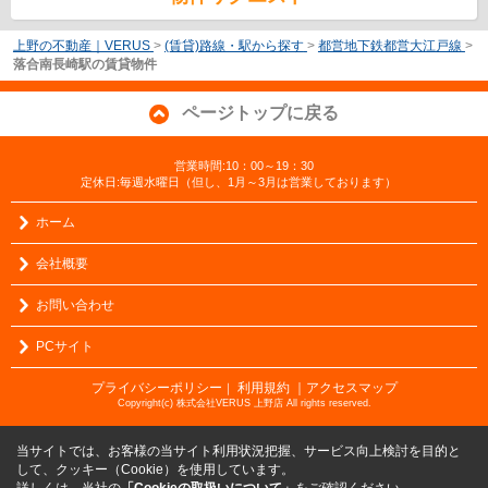
上野の不動産｜VERUS
>
(賃貸)路線・駅から探す
>
都営地下鉄都営大江戸線
>
落合南長崎駅の賃貸物件
ページトップに戻る
営業時間:10：00～19：30
定休日:毎週水曜日（但し、1月～3月は営業しております）
ホーム
会社概要
お問い合わせ
PCサイト
プライバシーポリシー
利用規約
｜アクセスマップ
｜
Copyright(c) 株式会社VERUS 上野店 All rights reserved.
当サイトでは、お客様の当サイト利用状況把握、サービス向上検討を目的と
して、クッキー（Cookie）を使用しています。