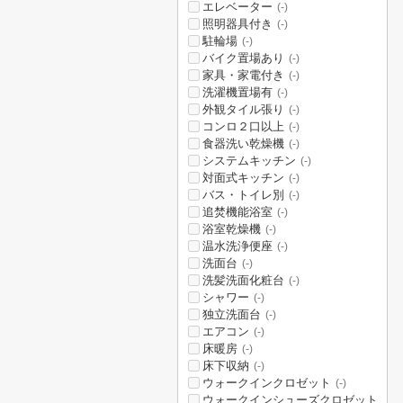
エレベーター
(-)
照明器具付き
(-)
駐輪場
(-)
バイク置場あり
(-)
家具・家電付き
(-)
洗濯機置場有
(-)
外観タイル張り
(-)
コンロ２口以上
(-)
食器洗い乾燥機
(-)
システムキッチン
(-)
対面式キッチン
(-)
バス・トイレ別
(-)
追焚機能浴室
(-)
浴室乾燥機
(-)
温水洗浄便座
(-)
洗面台
(-)
洗髪洗面化粧台
(-)
シャワー
(-)
独立洗面台
(-)
エアコン
(-)
床暖房
(-)
床下収納
(-)
ウォークインクロゼット
(-)
ウォークインシューズクロゼット