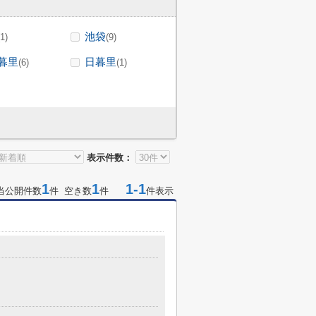
池袋
(1)
(9)
暮里
日暮里
(6)
(1)
表示件数：
1
1
1-1
当公開件数
件 空き数
件
件表示