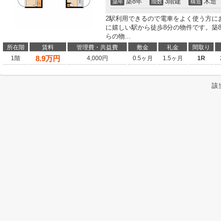
築8年
3階建
木造
築年
階数
構造
2駅利用できるので電車をよく使う方に
に嬉しい駅から徒歩8分の物件です。築
らの物...
所在階
賃料
管理費・共益費
敷金
礼金
間取り
8.9
万円
1階
4,000円
0.5ヶ月
1.5ヶ月
1R
該