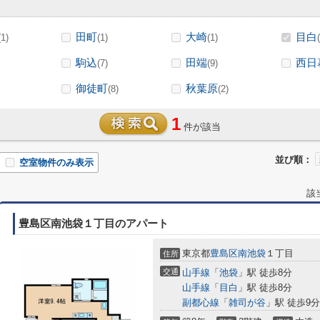
田町
大崎
目白
(1)
(1)
(1)
駒込
田端
西日
(7)
(9)
御徒町
秋葉原
(8)
(2)
1
件が該当
並び順：
空室物件のみ表示
該
豊島区南池袋１丁目のアパート
東京都
豊島区
南池袋
１丁目
住所
交通
山手線
「
池袋
」駅 徒歩8分
山手線
「
目白
」駅 徒歩8分
副都心線
「
雑司が谷
」駅 徒歩9分