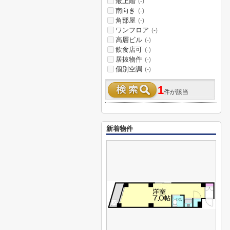
最上階
(-)
南向き
(-)
角部屋
(-)
ワンフロア
(-)
高層ビル
(-)
飲食店可
(-)
居抜物件
(-)
個別空調
(-)
1
件が該当
新着物件