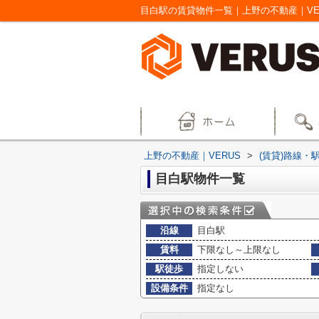
目白駅の賃貸物件一覧｜上野の不動産｜VE
上野の不動産｜VERUS
>
(賃貸)路線・
目白駅物件一覧
沿線
目白駅
賃料
下限なし～上限なし
駅徒歩
指定しない
設備条件
指定なし