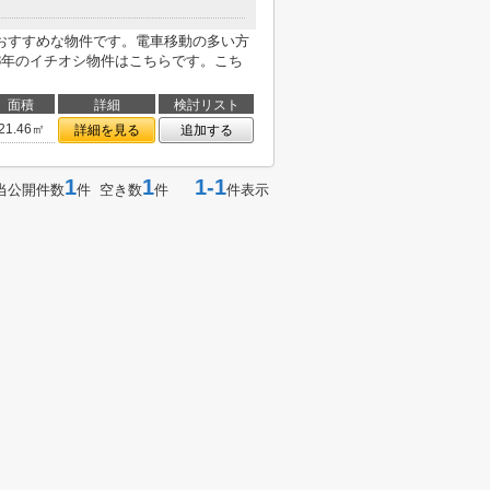
おすすめな物件です。電車移動の多い方
8年のイチオシ物件はこちらです。こち
面積
詳細
検討リスト
21.46㎡
詳細を見る
追加する
1
1
1-1
当公開件数
件 空き数
件
件表示