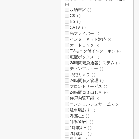
(-)
収納豊富
(-)
CS
(-)
BS
(-)
CATV
(-)
光ファイバー
(-)
インターネット対応
(-)
オートロック
(-)
TVモニタ付インターホン
(-)
宅配ボックス
(-)
24時間緊急通報システム
(-)
ディンプルキー
(-)
防犯カメラ
(-)
24時間有人管理
(-)
フロントサービス
(-)
24時間ゴミ出し可
(-)
住戸内覧可能
(-)
コンシェルジュサービス
(-)
駐車場あり
(-)
2階以上
(-)
1階の物件
(-)
10階以上
(-)
20階以上
(-)