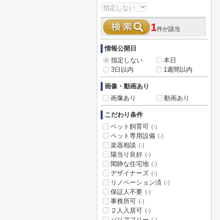
1
件が該当
情報公開日
指定しない
本日
3日以内
1週間以内
画像・動画あり
画像あり
動画あり
こだわり条件
ペット飼育可
(-)
ペット専用設備
(-)
楽器相談
(-)
陽当り良好
(-)
閑静な住宅地
(-)
デザイナーズ
(-)
リノベーション済
(-)
保証人不要
(-)
事務所可
(-)
２人入居可
(-)
バリアフリー