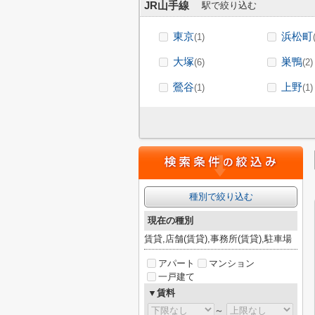
JR山手線
駅で絞り込む
東京
浜松町
(1)
大塚
巣鴨
(6)
(2)
鶯谷
上野
(1)
(1)
種別で絞り込む
現在の種別
賃貸,店舗(賃貸),事務所(賃貸),駐車場
アパート
マンション
一戸建て
▼賃料
～