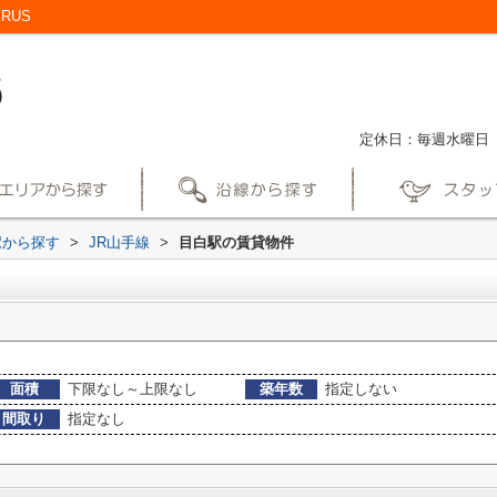
RUS
定休日：毎週水曜日
駅から探す
>
JR山手線
>
目白駅の賃貸物件
面積
下限なし～上限なし
築年数
指定しない
間取り
指定なし