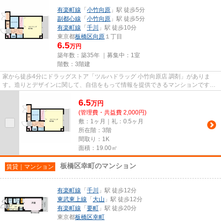
有楽町線
「
小竹向原
」駅 徒歩5分
副都心線
「
小竹向原
」駅 徒歩5分
有楽町線
「
千川
」駅 徒歩10分
東京都
板橋区
向原
１丁目
6.5
万円
築年数：築35年 ｜募集中：
1室
階数：3階建
家から徒歩4分にドラッグストア「ツルハドラッグ 小竹向原店 調剤」がありま
す。造りとデザインに関して、自信をもって情報を提供できるマンションです。
周辺には、徒歩5分で利用でき...
6.5
万
円
(管理費・共益費 2,000円)
敷：1ヶ月｜礼：0.5ヶ月
所在階：3階
間取り：1K
面積：19.00㎡
板橋区幸町のマンション
賃貸｜マンション
有楽町線
「
千川
」駅 徒歩12分
東武東上線
「
大山
」駅 徒歩12分
有楽町線
「
要町
」駅 徒歩20分
東京都
板橋区
幸町