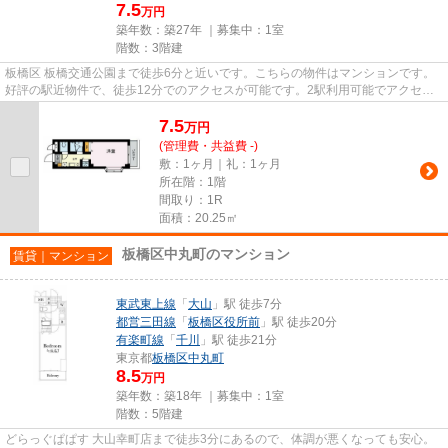
7.5
万円
築年数：築27年 ｜募集中：
1室
階数：3階建
板橋区 板橋交通公園まで徒歩6分と近いです。こちらの物件はマンションです。
好評の駅近物件で、徒歩12分でのアクセスが可能です。2駅利用可能でアクセス
の良い物件です。物件の種類や...
7.5
万
円
(管理費・共益費 -)
敷：1ヶ月｜礼：1ヶ月
所在階：1階
間取り：1R
面積：20.25㎡
板橋区中丸町のマンション
賃貸｜マンション
東武東上線
「
大山
」駅 徒歩7分
都営三田線
「
板橋区役所前
」駅 徒歩20分
有楽町線
「
千川
」駅 徒歩21分
東京都
板橋区
中丸町
8.5
万円
築年数：築18年 ｜募集中：
1室
階数：5階建
どらっぐぱぱす 大山幸町店まで徒歩3分にあるので、体調が悪くなっても安心。