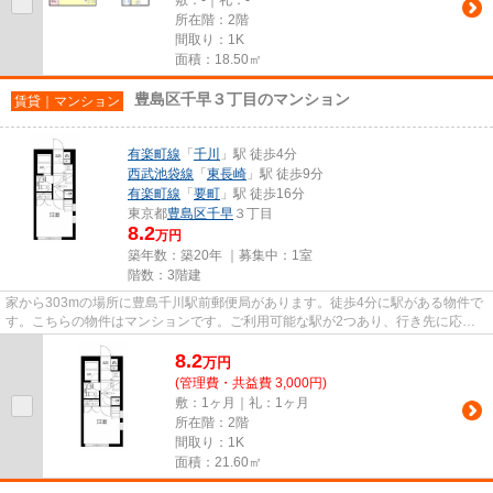
所在階：2階
間取り：1K
面積：18.50㎡
豊島区千早３丁目のマンション
賃貸｜マンション
有楽町線
「
千川
」駅 徒歩4分
西武池袋線
「
東長崎
」駅 徒歩9分
有楽町線
「
要町
」駅 徒歩16分
東京都
豊島区
千早
３丁目
8.2
万円
築年数：築20年 ｜募集中：
1室
階数：3階建
家から303mの場所に豊島千川駅前郵便局があります。徒歩4分に駅がある物件で
す。こちらの物件はマンションです。ご利用可能な駅が2つあり、行き先に応じ
て乗車駅の使い分けができます...
8.2
万
円
(管理費・共益費 3,000円)
敷：1ヶ月｜礼：1ヶ月
所在階：2階
間取り：1K
面積：21.60㎡