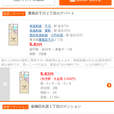
豊島区千川２丁目のアパート
賃貸｜アパート
有楽町線
「
千川
」駅 徒歩7分
有楽町線
「
要町
」駅 徒歩15分
西武有楽町線
「
小竹向原
」駅 徒歩15分
東京都
豊島区
千川
２丁目
5.4
万円
築年数：築34年 ｜募集中：
1室
階数：2階建
家から246mの場所に豊島千川一郵便局があります。移動範囲が広がる2駅利用可
能な物件です。高いニーズのある、駅徒歩7分の物件です。こちらの物件はアパ
ートです。できるだけ早めに不...
5.4
万
円
(管理費・共益費 2,000円)
敷：0ヶ月｜礼：0ヶ月
所在階：2階
間取り：1R
面積：17.39㎡
板橋区向原１丁目のマンション
賃貸｜マンション