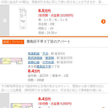
付近にある2つの駅は、用途や行き先に応じて使い分けることができます。造り
とデザインに関して、自信をも...
8.5
万
円
(管理費・共益費 10,000円)
敷：1ヶ月｜礼：1ヶ月
所在階：2階
間取り：1K
面積：24.50㎡
豊島区千早３丁目のアパート
賃貸｜アパート
有楽町線
「
千川
」駅 徒歩5分
西武池袋線
「
東長崎
」駅 徒歩13分
副都心線
「
小竹向原
」駅 徒歩13分
東京都
豊島区
千早
３丁目
8.4
万円
築年数：築22年 ｜募集中：
1室
階数：2階建
千川駅前商店会まで徒歩6分と立地の良さもポイント。普段から使う場所だけに
近いことは重要。2駅利用できる場所にあり、行き先に応じて乗車駅の使い分け
ができます。こちらの物件はア...
8.4
万
円
(管理費・共益費 4,000円)
敷：-｜礼：-