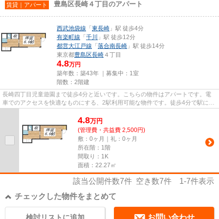
豊島区長崎４丁目のアパート
賃貸｜アパート
西武池袋線
「
東長崎
」駅 徒歩4分
有楽町線
「
千川
」駅 徒歩12分
都営大江戸線
「
落合南長崎
」駅 徒歩14分
東京都
豊島区
長崎
４丁目
4.8
万円
築年数：築43年 ｜募集中：
1室
階数：2階建
長崎四丁目児童遊園まで徒歩4分と近いです。こちらの物件はアパートです。電
車でのアクセスを快適なものにする、2駅利用可能な物件です。徒歩4分で駅にア
クセスできる物件です。豊島区...
4.8
万
円
(管理費・共益費 2,500円)
敷：0ヶ月｜礼：0ヶ月
所在階：1階
間取り：1K
面積：22.27㎡
該当公開件数
7
件 空き数
7
件
1-7
件表示
チェックした物件をまとめて
検討リストに追加
お問い合わせ