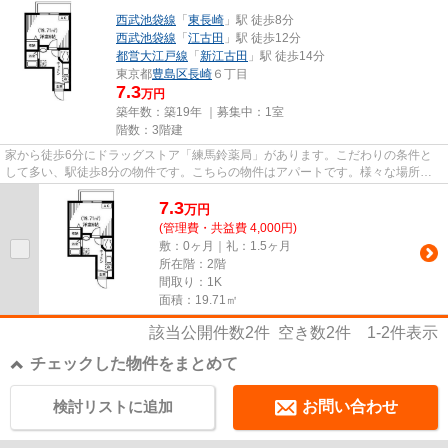
西武池袋線
「
東長崎
」駅 徒歩8分
西武池袋線
「
江古田
」駅 徒歩12分
都営大江戸線
「
新江古田
」駅 徒歩14分
東京都
豊島区
長崎
６丁目
7.3
万円
築年数：築19年 ｜募集中：
1室
階数：3階建
家から徒歩6分にドラッグストア「練馬鈴薬局」があります。こだわりの条件と
して多い、駅徒歩8分の物件です。こちらの物件はアパートです。様々な場所へ
のアクセスが便利になる、2駅利...
7.3
万
円
(管理費・共益費 4,000円)
敷：0ヶ月｜礼：1.5ヶ月
所在階：2階
間取り：1K
面積：19.71㎡
該当公開件数
2
件 空き数
2
件
1-2
件表示
チェックした物件をまとめて
検討リストに追加
お問い合わせ