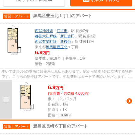
練馬区豊玉北１丁目のアパート
賃貸｜アパート
西武池袋線
「
江古田
」駅 徒歩7分
都営大江戸線
「
新江古田
」駅 徒歩3分
西武有楽町線
「
新桜台
」駅 徒歩13分
東京都
練馬区
豊玉北
１丁目
6.9
万円
築年数：築19年 ｜募集中：
1室
階数：2階建
歩いて徒歩6分の場所に茜薬局江原店もあります。駅から徒歩7分に立地する物件
です。こちらの物件はアパートです。初期費用はカードで決済いただけます。練
馬区エリアにある賃貸情報の...
6.9
万
円
(管理費・共益費 4,000円)
敷：-｜礼：1ヶ月
所在階：1階
間取り：1K
面積：18.68㎡
豊島区長崎６丁目のアパート
賃貸｜アパート