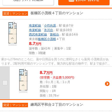
板橋区小茂根４丁目のマンション
賃貸｜マンション
有楽町線
「
小竹向原
」駅 徒歩7分
有楽町線
「
氷川台
」駅 徒歩16分
西武有楽町線
「
新桜台
」駅 徒歩14分
東京都
板橋区
小茂根
４丁目
8.7
万円
築年数：築41年 ｜募集中：
1室
階数：3階建
家から276mのところに、薬や日用品を買うのに便利なさくら薬局 小茂根店があ
ります。2駅利用可能のマンションです。魅力的な駅近の物件で、駅まで徒歩7分
です。見た目がきれいな外観タ...
8.7
万
円
(管理費・共益費 5,000円)
敷：0ヶ月｜礼：1ヶ月
所在階：1階
間取り：1R
面積：33.76㎡
練馬区平和台２丁目のマンション
賃貸｜マンション