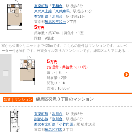
有楽町線
「
平和台
」駅 徒歩8分
東武東上線
「
東武練馬
」駅 徒歩16分
有楽町線
「
氷川台
」駅 徒歩21分
東京都
練馬区
平和台
２丁目
5
万円
築年数：築37年 ｜募集中：
1室
階数：9階建
家から佐川クリニックまで425mです。こちらの物件はマンションです。エレベ
ーター付き物件です。外観タイル張りのマンションです。練馬区エリアにある賃
貸情報のことなら、地域に密着...
5
万
円
(管理費・共益費 5,000円)
敷：-｜礼：-
所在階：2階
間取り：1K
面積：16.80㎡
練馬区羽沢３丁目のマンション
賃貸｜マンション
有楽町線
「
氷川台
」駅 徒歩8分
副都心線
「
氷川台
」駅 徒歩8分
西武有楽町線
「
小竹向原
」駅 徒歩16分
東京都
練馬区
羽沢
３丁目