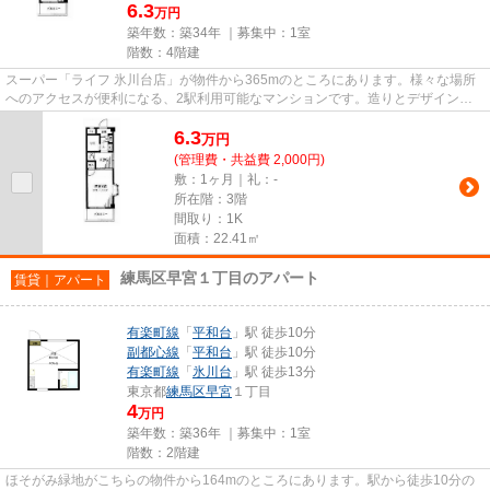
6.3
万円
築年数：築34年 ｜募集中：
1室
階数：4階建
スーパー「ライフ 氷川台店」が物件から365mのところにあります。様々な場所
へのアクセスが便利になる、2駅利用可能なマンションです。造りとデザインに
関して、自信をもって情報を提...
6.3
万
円
(管理費・共益費 2,000円)
敷：1ヶ月｜礼：-
所在階：3階
間取り：1K
面積：22.41㎡
練馬区早宮１丁目のアパート
賃貸｜アパート
有楽町線
「
平和台
」駅 徒歩10分
副都心線
「
平和台
」駅 徒歩10分
有楽町線
「
氷川台
」駅 徒歩13分
東京都
練馬区
早宮
１丁目
4
万円
築年数：築36年 ｜募集中：
1室
階数：2階建
ほそがみ緑地がこちらの物件から164mのところにあります。駅から徒歩10分の