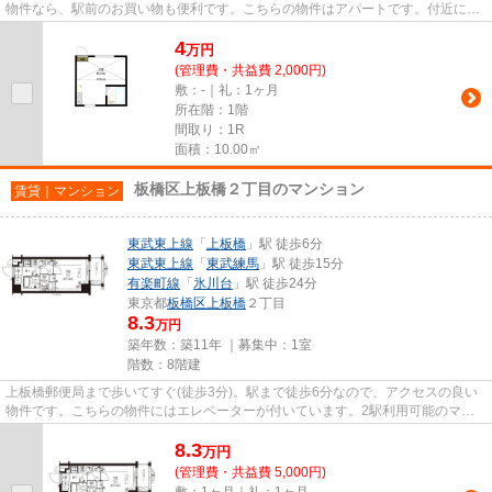
物件なら、駅前のお買い物も便利です。こちらの物件はアパートです。付近に駅
が2駅あり、行き先に応じて使い...
4
万
円
(管理費・共益費 2,000円)
敷：-｜礼：1ヶ月
所在階：1階
間取り：1R
面積：10.00㎡
板橋区上板橋２丁目のマンション
賃貸｜マンション
東武東上線
「
上板橋
」駅 徒歩6分
東武東上線
「
東武練馬
」駅 徒歩15分
有楽町線
「
氷川台
」駅 徒歩24分
東京都
板橋区
上板橋
２丁目
8.3
万円
築年数：築11年 ｜募集中：
1室
階数：8階建
上板橋郵便局まで歩いてすぐ(徒歩3分)。駅まで徒歩6分なので、アクセスの良い
物件です。こちらの物件にはエレベーターが付いています。2駅利用可能のマン
ションです。板橋区エリアにあ...
8.3
万
円
(管理費・共益費 5,000円)
敷：1ヶ月｜礼：1ヶ月