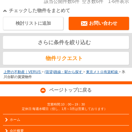
該当公開件数
6
件 空き数
6
件
1-6
件表示
チェックした物件をまとめて
検討リストに追加
お問い合わせ
さらに条件を絞り込む
物件リクエスト
上野の不動産｜VERUS
>
(賃貸)路線・駅から探す
>
東京メトロ有楽町線
>
氷
川台駅の賃貸物件
ページトップに戻る
営業時間:10：00～19：30
定休日:毎週水曜日（但し、1月～3月は営業しております）
ホーム
会社概要