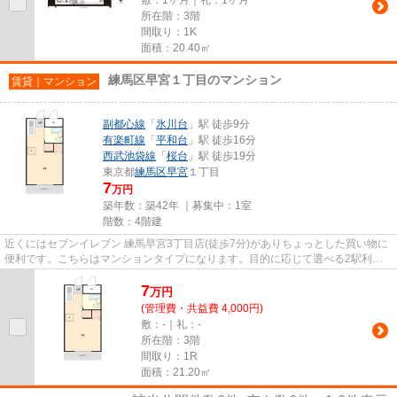
所在階：3階
間取り：1K
面積：20.40㎡
練馬区早宮１丁目のマンション
賃貸｜マンション
副都心線
「
氷川台
」駅 徒歩9分
有楽町線
「
平和台
」駅 徒歩16分
西武池袋線
「
桜台
」駅 徒歩19分
東京都
練馬区
早宮
１丁目
7
万円
築年数：築42年 ｜募集中：
1室
階数：4階建
近くにはセブンイレブン 練馬早宮3丁目店(徒歩7分)がありちょっとした買い物に
便利です。こちらはマンションタイプになります。目的に応じて選べる2駅利用
可能な物件です。駅徒歩9分に...
7
万
円
(管理費・共益費 4,000円)
敷：-｜礼：-
所在階：3階
間取り：1R
面積：21.20㎡