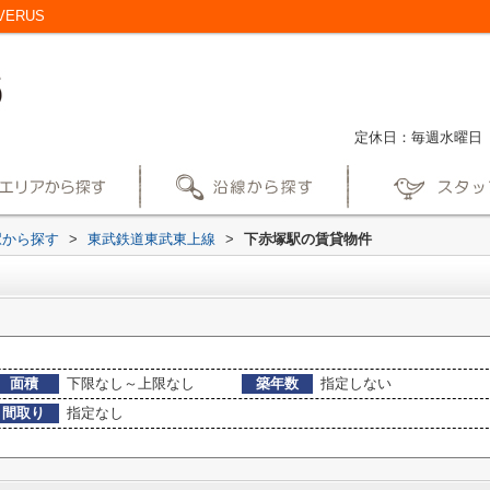
ERUS
定休日：毎週水曜日
駅から探す
>
東武鉄道東武東上線
>
下赤塚駅の賃貸物件
面積
下限なし～上限なし
築年数
指定しない
間取り
指定なし