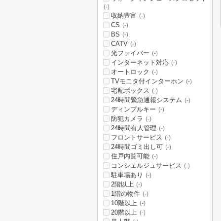
(-)
収納豊富
(-)
CS
(-)
BS
(-)
CATV
(-)
光ファイバー
(-)
インターネット対応
(-)
オートロック
(-)
TVモニタ付インターホン
(-)
宅配ボックス
(-)
24時間緊急通報システム
(-)
ディンプルキー
(-)
防犯カメラ
(-)
24時間有人管理
(-)
フロントサービス
(-)
24時間ゴミ出し可
(-)
住戸内覧可能
(-)
コンシェルジュサービス
(-)
駐車場あり
(-)
2階以上
(-)
1階の物件
(-)
10階以上
(-)
20階以上
(-)