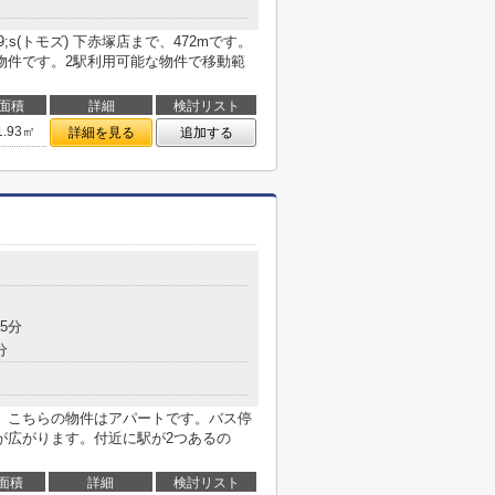
;s(トモズ) 下赤塚店まで、472mです。
物件です。2駅利用可能な物件で移動範
面積
詳細
検討リスト
1.93㎡
詳細を見る
追加する
5分
分
。こちらの物件はアパートです。バス停
が広がります。付近に駅が2つあるの
面積
詳細
検討リスト