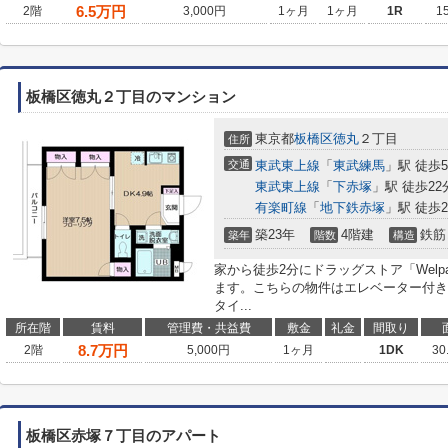
6.5
万円
2階
3,000円
1ヶ月
1ヶ月
1R
1
板橋区徳丸２丁目のマンション
東京都
板橋区
徳丸
２丁目
住所
交通
東武東上線
「
東武練馬
」駅 徒歩
東武東上線
「
下赤塚
」駅 徒歩22
有楽町線
「
地下鉄赤塚
」駅 徒歩2
築23年
4階建
鉄筋
築年
階数
構造
家から徒歩2分にドラッグストア「Welpa
ます。こちらの物件はエレベーター付き
タイ...
所在階
賃料
管理費・共益費
敷金
礼金
間取り
8.7
万円
2階
5,000円
1ヶ月
1DK
30
板橋区赤塚７丁目のアパート