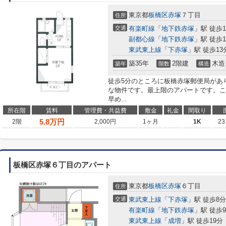
東京都
板橋区
赤塚
７丁目
住所
交通
有楽町線
「
地下鉄赤塚
」駅 徒歩1
副都心線
「
地下鉄赤塚
」駅 徒歩1
東武東上線
「
下赤塚
」駅 徒歩13
築35年
2階建
木造
築年
階数
構造
徒歩5分のところに板橋赤塚郵便局があ
な物件です。最上階のアパートです。こ
早め...
所在階
賃料
管理費・共益費
敷金
礼金
間取り
5.8
万円
2階
2,000円
1ヶ月
1K
23
板橋区赤塚６丁目のアパート
東京都
板橋区
赤塚
６丁目
住所
交通
東武東上線
「
下赤塚
」駅 徒歩8分
有楽町線
「
地下鉄赤塚
」駅 徒歩
東武東上線
「
成増
」駅 徒歩19分