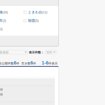
橋
ときわ台
(16)
(11)
市
朝霞
(2)
(5)
(2)
表示件数：
6
6
1-6
当公開件数
件 空き数
件
件表示
4分
4分