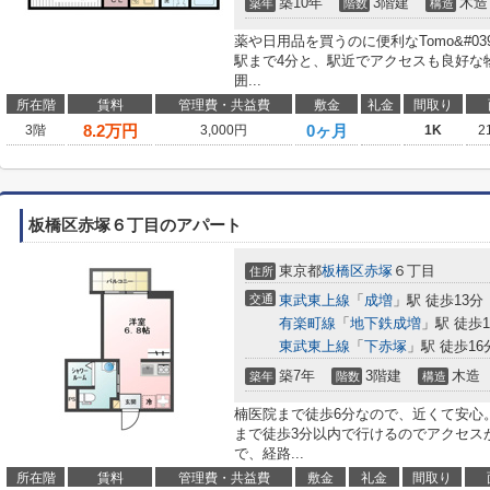
築10年
3階建
木造
築年
階数
構造
薬や日用品を買うのに便利なTomo&#039
駅まで4分と、駅近でアクセスも良好な
囲...
所在階
賃料
管理費・共益費
敷金
礼金
間取り
8.2
万円
0ヶ月
3階
3,000円
1K
2
板橋区赤塚６丁目のアパート
東京都
板橋区
赤塚
６丁目
住所
交通
東武東上線
「
成増
」駅 徒歩13分
有楽町線
「
地下鉄成増
」駅 徒歩1
東武東上線
「
下赤塚
」駅 徒歩16
築7年
3階建
木造
築年
階数
構造
楠医院まで徒歩6分なので、近くて安心
まで徒歩3分以内で行けるのでアクセス
で、経路...
所在階
賃料
管理費・共益費
敷金
礼金
間取り