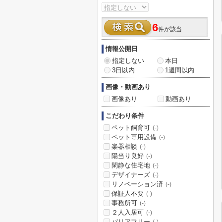
6
件が該当
情報公開日
指定しない
本日
3日以内
1週間以内
画像・動画あり
画像あり
動画あり
こだわり条件
ペット飼育可
(-)
ペット専用設備
(-)
楽器相談
(-)
陽当り良好
(-)
閑静な住宅地
(-)
デザイナーズ
(-)
リノベーション済
(-)
保証人不要
(-)
事務所可
(-)
２人入居可
(-)
バリアフリー