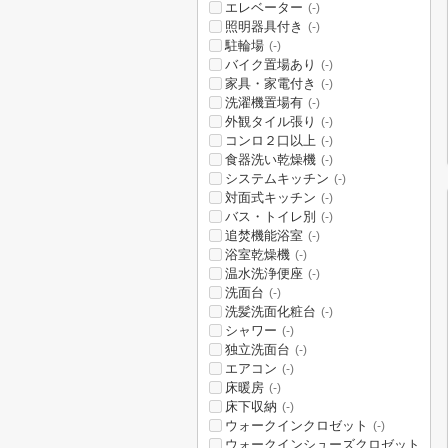
エレベーター
(-)
照明器具付き
(-)
駐輪場
(-)
バイク置場あり
(-)
家具・家電付き
(-)
洗濯機置場有
(-)
外観タイル張り
(-)
コンロ２口以上
(-)
食器洗い乾燥機
(-)
システムキッチン
(-)
対面式キッチン
(-)
バス・トイレ別
(-)
追焚機能浴室
(-)
浴室乾燥機
(-)
温水洗浄便座
(-)
洗面台
(-)
洗髪洗面化粧台
(-)
シャワー
(-)
独立洗面台
(-)
エアコン
(-)
床暖房
(-)
床下収納
(-)
ウォークインクロゼット
(-)
ウォークインシューズクロゼット