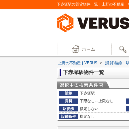
下赤塚駅の賃貸物件一覧｜上野の不動産｜V
上野の不動産｜VERUS
>
(賃貸)路線・
下赤塚駅物件一覧
沿線
下赤塚駅
賃料
下限なし～上限なし
駅徒歩
指定しない
設備条件
指定なし