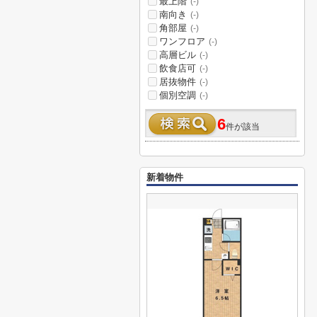
最上階
(-)
南向き
(-)
角部屋
(-)
ワンフロア
(-)
高層ビル
(-)
飲食店可
(-)
居抜物件
(-)
個別空調
(-)
6
件が該当
新着物件