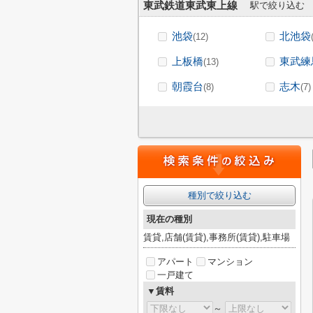
東武鉄道東武東上線
駅で絞り込む
池袋
北池袋
(12)
上板橋
東武練
(13)
朝霞台
志木
(8)
(7)
種別で絞り込む
現在の種別
賃貸,店舗(賃貸),事務所(賃貸),駐車場
アパート
マンション
一戸建て
▼賃料
～