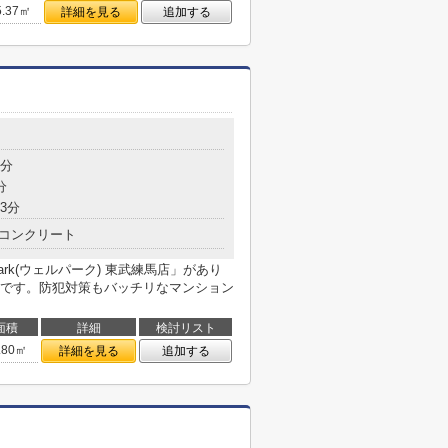
5.37㎡
詳細を見る
追加する
5分
分
3分
コンクリート
rk(ウェルパーク) 東武練馬店」があり
です。防犯対策もバッチリなマンション
面積
詳細
検討リスト
.80㎡
詳細を見る
追加する