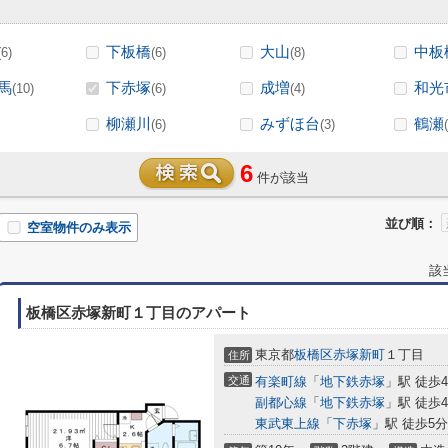
下板橋
大山
中板
(6)
(6)
(8)
馬
下赤塚
成増
和光
(10)
(6)
(4)
柳瀬川
みずほ台
鶴瀬
(6)
(3)
6
件が該当
並び順：
空室物件のみ表示
該
板橋区赤塚新町１丁目のアパート
東京都
板橋区
赤塚新町
１丁目
住所
交通
有楽町線
「
地下鉄赤塚
」駅 徒歩
副都心線
「
地下鉄赤塚
」駅 徒歩
東武東上線
「
下赤塚
」駅 徒歩5分