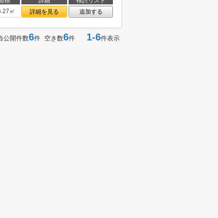
面積
詳細
検討リスト
5.27㎡
詳細を見る
追加する
6
6
1-6
当公開件数
件 空き数
件
件表示