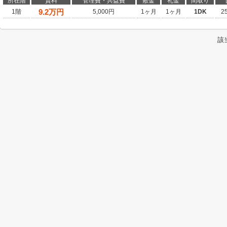
所在階
賃料
管理費・共益費
敷金
礼金
間取り
9.2
万円
1階
5,000円
1ヶ月
1ヶ月
1DK
2
該