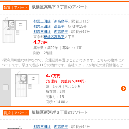
板橋区高島平３丁目のアパート
賃貸｜アパート
都営三田線
「
新高島平
」駅 徒歩11分
都営三田線
「
高島平
」駅 徒歩15分
都営三田線
「
西高島平
」駅 徒歩17分
東京都
板橋区
高島平
３丁目
4.7
万円
築年数：築22年 ｜募集中：
1室
階数：2階建
2駅利用可能な物件なので、交通経路を選ぶことができます。こちらの物件はア
パートです。駅まで徒歩11分の物件です。当社スタッフが地域の賃貸情報をご提
供いたします。お客様のこだわ...
4.7
万
円
(管理費・共益費 5,000円)
敷：1ヶ月｜礼：1ヶ月
所在階：2階
間取り：1R
面積：14.00㎡
板橋区新河岸３丁目のアパート
賃貸｜アパート
都営三田線
「
西高島平
」駅 徒歩14分