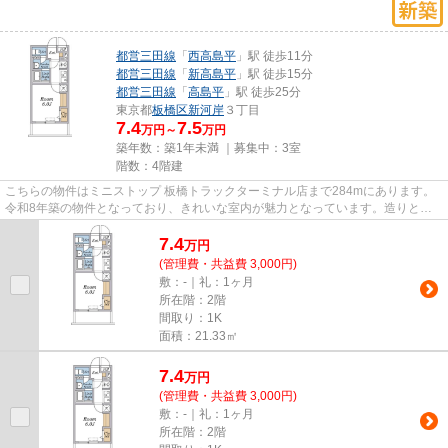
都営三田線
「
西高島平
」駅 徒歩11分
都営三田線
「
新高島平
」駅 徒歩15分
都営三田線
「
高島平
」駅 徒歩25分
東京都
板橋区
新河岸
３丁目
7.4
7.5
万円～
万円
築年数：築1年未満 ｜募集中：
3室
階数：4階建
こちらの物件はミニストップ 板橋トラックターミナル店まで284mにあります。
令和8年築の物件となっており、きれいな室内が魅力となっています。造りとデ
ザインに関して、自信をもって...
7.4
万
円
(管理費・共益費 3,000円)
敷：-｜礼：1ヶ月
所在階：2階
間取り：1K
面積：21.33㎡
7.4
万
円
(管理費・共益費 3,000円)
敷：-｜礼：1ヶ月
所在階：2階