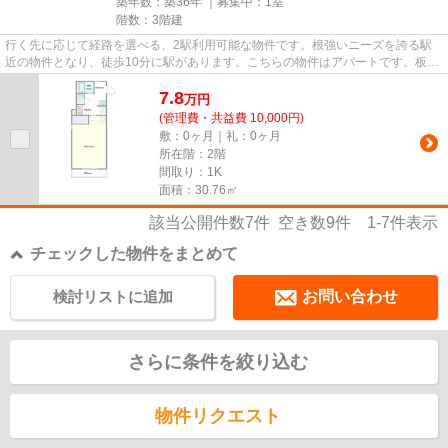
築年数：築36年 ｜募集中：
1室
階数：3階建
行く先に応じて経路を選べる、2駅利用可能な物件です。根強いニーズを誇る駅
近の物件となり、徒歩10分に駅があります。こちらの物件はアパートです。板橋
区エリアにある賃貸情報のこと...
7.8
万
円
(管理費・共益費 10,000円)
敷：0ヶ月｜礼：0ヶ月
所在階：2階
間取り：1K
面積：30.76㎡
該当公開件数
7
件 空き数
9
件
1-7
件表示
チェックした物件をまとめて
検討リストに追加
お問い合わせ
さらに条件を絞り込む
物件リクエスト