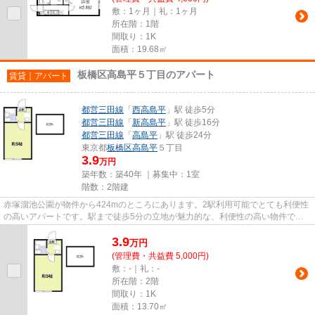
敷：1ヶ月｜礼：1ヶ月
所在階：1階
間取り：1K
面積：19.68㎡
板橋区高島平５丁目のアパート
賃貸｜アパート
都営三田線
「
西高島平
」駅 徒歩5分
都営三田線
「
新高島平
」駅 徒歩16分
都営三田線
「
高島平
」駅 徒歩24分
東京都
板橋区
高島平
５丁目
3.9
万円
築年数：築40年 ｜募集中：
1室
階数：2階建
赤塚溜池公園が物件から424mのところにあります。2駅利用可能でとても利便性
の高いアパートです。駅まで徒歩5分の立地が魅力的な、利便性の高い物件で
す。こちらの物件はアパートです...
3.9
万
円
(管理費・共益費 5,000円)
敷：-｜礼：-
所在階：2階
間取り：1K
面積：13.70㎡