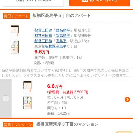
板橋区高島平５丁目のアパート
賃貸｜アパート
都営三田線
「
西高島平
」駅 徒歩5分
都営三田線
「
新高島平
」駅 徒歩9分
都営三田線
「
高島平
」駅 徒歩18分
東京都
板橋区
高島平
５丁目
6.6
万円
築年数：築8年 ｜募集中：
1室
階数：2階建
高島平簡易郵便局まで歩いてすぐ(徒歩4分)。築8年の物件で充実した毎日を過ご
しませんか。ライフスタイル重視したい方にはたまらないデザイナーズ物件で
す。こちらの物件はアパートで...
6.6
万
円
(管理費・共益費 3,500円)
敷：0ヶ月｜礼：0ヶ月
所在階：2階
間取り：1R
面積：14.25㎡
板橋区新河岸３丁目のマンション
賃貸｜マンション