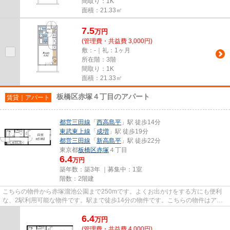
間取り：1K
面積：21.33㎡
7.5
万
円
(管理費・共益費 3,000円)
敷：-｜礼：1ヶ月
所在階：3階
間取り：1K
面積：21.33㎡
板橋区赤塚４丁目のアパート
賃貸｜アパート
都営三田線
「
西高島平
」駅 徒歩14分
東武東上線
「
成増
」駅 徒歩19分
都営三田線
「
新高島平
」駅 徒歩22分
東京都
板橋区
赤塚
４丁目
6.4
万円
築年数：築3年 ｜募集中：
1室
階数：2階建
こちらの物件から赤塚溜池公園まで250mです。よくお出かけをする方にも便利
な、2駅利用可能な物件です。駅まで徒歩14分の物件です。こちらの物件はアパ
ートです。物件をお探しの方は、...
6.4
万
円
(管理費・共益費 4,000円)