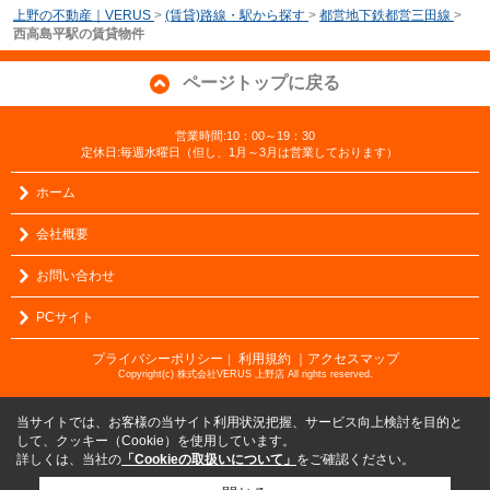
上野の不動産｜VERUS
>
(賃貸)路線・駅から探す
>
都営地下鉄都営三田線
>
西高島平駅の賃貸物件
ページトップに戻る
営業時間:10：00～19：30
定休日:毎週水曜日（但し、1月～3月は営業しております）
ホーム
会社概要
お問い合わせ
PCサイト
プライバシーポリシー
利用規約
｜アクセスマップ
｜
Copyright(c) 株式会社VERUS 上野店 All rights reserved.
当サイトでは、お客様の当サイト利用状況把握、サービス向上検討を目的と
して、クッキー（Cookie）を使用しています。
詳しくは、当社の
「Cookieの取扱いについて」
をご確認ください。