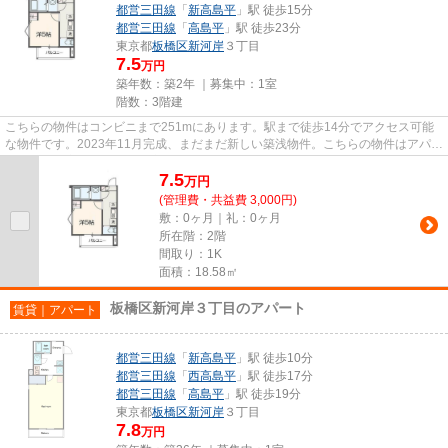
都営三田線
「
新高島平
」駅 徒歩15分
都営三田線
「
高島平
」駅 徒歩23分
東京都
板橋区
新河岸
３丁目
7.5
万円
築年数：築2年 ｜募集中：
1室
階数：3階建
こちらの物件はコンビニまで251mにあります。駅まで徒歩14分でアクセス可能
な物件です。2023年11月完成、まだまだ新しい築浅物件。こちらの物件はアパー
トです。お客様のご希望に適し...
7.5
万
円
(管理費・共益費 3,000円)
敷：0ヶ月｜礼：0ヶ月
所在階：2階
間取り：1K
面積：18.58㎡
板橋区新河岸３丁目のアパート
賃貸｜アパート
都営三田線
「
新高島平
」駅 徒歩10分
都営三田線
「
西高島平
」駅 徒歩17分
都営三田線
「
高島平
」駅 徒歩19分
東京都
板橋区
新河岸
３丁目
7.8
万円