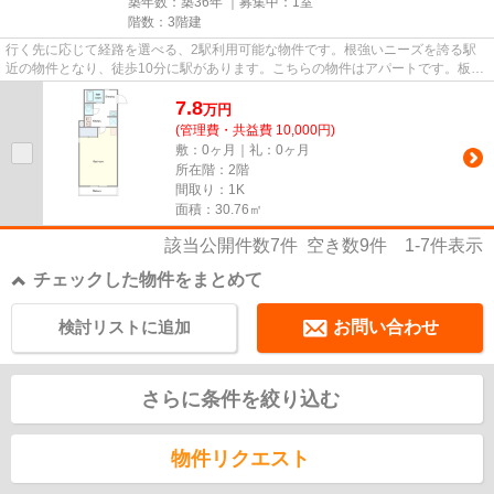
築年数：築36年 ｜募集中：
1室
階数：3階建
行く先に応じて経路を選べる、2駅利用可能な物件です。根強いニーズを誇る駅
近の物件となり、徒歩10分に駅があります。こちらの物件はアパートです。板橋
区エリアにある賃貸情報のこと...
7.8
万
円
(管理費・共益費 10,000円)
敷：0ヶ月｜礼：0ヶ月
所在階：2階
間取り：1K
面積：30.76㎡
該当公開件数
7
件 空き数
9
件
1-7
件表示
チェックした物件をまとめて
検討リストに追加
お問い合わせ
さらに条件を絞り込む
物件リクエスト