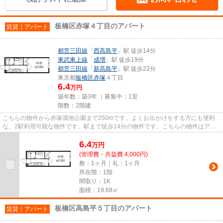
板橋区赤塚４丁目のアパート
賃貸｜アパート
都営三田線
「
西高島平
」駅 徒歩14分
東武東上線
「
成増
」駅 徒歩19分
都営三田線
「
新高島平
」駅 徒歩22分
東京都
板橋区
赤塚
４丁目
6.4
万円
築年数：築3年 ｜募集中：
1室
階数：2階建
こちらの物件から赤塚溜池公園まで250mです。よくお出かけをする方にも便利
な、2駅利用可能な物件です。駅まで徒歩14分の物件です。こちらの物件はアパ
ートです。物件をお探しの方は、...
6.4
万
円
(管理費・共益費 4,000円)
敷：1ヶ月｜礼：1ヶ月
所在階：1階
間取り：1K
面積：19.68㎡
板橋区高島平５丁目のアパート
賃貸｜アパート