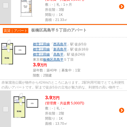
敷：-｜礼：1ヶ月
所在階：3階
間取り：1K
面積：21.33㎡
板橋区高島平５丁目のアパート
賃貸｜アパート
都営三田線
「
西高島平
」駅 徒歩5分
都営三田線
「
新高島平
」駅 徒歩16分
都営三田線
「
高島平
」駅 徒歩24分
東京都
板橋区
高島平
５丁目
3.9
万円
築年数：築40年 ｜募集中：
1室
階数：2階建
赤塚溜池公園が物件から424mのところにあります。2駅利用可能でとても利便性
の高いアパートです。駅まで徒歩5分の立地が魅力的な、利便性の高い物件で
す。こちらの物件はアパートです...
3.9
万
円
(管理費・共益費 5,000円)
敷：-｜礼：-
所在階：2階
間取り：1K
面積：13.70㎡