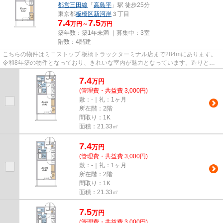
都営三田線
「
高島平
」駅 徒歩25分
東京都
板橋区
新河岸
３丁目
7.4
7.5
万円～
万円
築年数：築1年未満 ｜募集中：
3室
階数：4階建
こちらの物件はミニストップ 板橋トラックターミナル店まで284mにあります。
令和8年築の物件となっており、きれいな室内が魅力となっています。造りとデ
ザインに関して、自信をもって...
7.4
万
円
(管理費・共益費 3,000円)
敷：-｜礼：1ヶ月
所在階：2階
間取り：1K
面積：21.33㎡
7.4
万
円
(管理費・共益費 3,000円)
敷：-｜礼：1ヶ月
所在階：2階
間取り：1K
面積：21.33㎡
7.5
万
円
(管理費・共益費 3,000円)