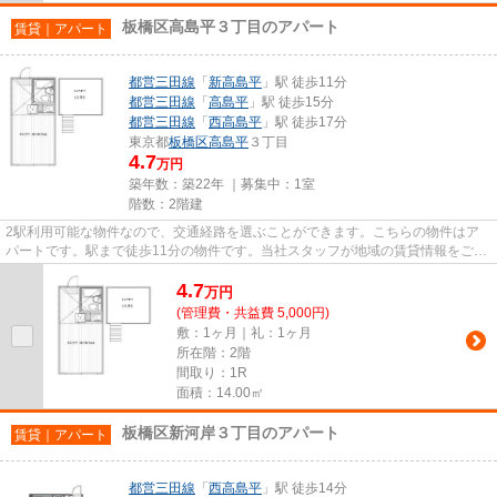
板橋区高島平３丁目のアパート
賃貸｜アパート
都営三田線
「
新高島平
」駅 徒歩11分
都営三田線
「
高島平
」駅 徒歩15分
都営三田線
「
西高島平
」駅 徒歩17分
東京都
板橋区
高島平
３丁目
4.7
万円
築年数：築22年 ｜募集中：
1室
階数：2階建
2駅利用可能な物件なので、交通経路を選ぶことができます。こちらの物件はア
パートです。駅まで徒歩11分の物件です。当社スタッフが地域の賃貸情報をご提
供いたします。お客様のこだわ...
4.7
万
円
(管理費・共益費 5,000円)
敷：1ヶ月｜礼：1ヶ月
所在階：2階
間取り：1R
面積：14.00㎡
板橋区新河岸３丁目のアパート
賃貸｜アパート
都営三田線
「
西高島平
」駅 徒歩14分