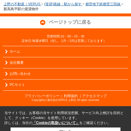
上野の不動産｜VERUS
>
(賃貸)路線・駅から探す
>
都営地下鉄都営三田線
>
新高島平駅の賃貸物件
ページトップに戻る
営業時間:10：00～19：30
定休日:毎週水曜日（但し、1月～3月は営業しております）
ホーム
会社概要
お問い合わせ
PCサイト
プライバシーポリシー
利用規約
｜アクセスマップ
｜
Copyright(c) 株式会社VERUS 上野店 All rights reserved.
当サイトでは、お客様の当サイト利用状況把握、サービス向上検討を目的と
して、クッキー（Cookie）を使用しています。
詳しくは、当社の
「Cookieの取扱いについて」
をご確認ください。