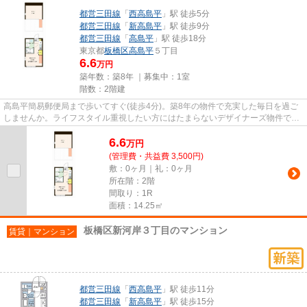
都営三田線
「
西高島平
」駅 徒歩5分
都営三田線
「
新高島平
」駅 徒歩9分
都営三田線
「
高島平
」駅 徒歩18分
東京都
板橋区
高島平
５丁目
6.6
万円
築年数：築8年 ｜募集中：
1室
階数：2階建
高島平簡易郵便局まで歩いてすぐ(徒歩4分)。築8年の物件で充実した毎日を過ご
しませんか。ライフスタイル重視したい方にはたまらないデザイナーズ物件で
す。こちらの物件はアパートで...
6.6
万
円
(管理費・共益費 3,500円)
敷：0ヶ月｜礼：0ヶ月
所在階：2階
間取り：1R
面積：14.25㎡
板橋区新河岸３丁目のマンション
賃貸｜マンション
都営三田線
「
西高島平
」駅 徒歩11分
都営三田線
「
新高島平
」駅 徒歩15分