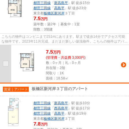
都営三田線
「
新高島平
」駅 徒歩15分
都営三田線
「
高島平
」駅 徒歩23分
東京都
板橋区
新河岸
３丁目
7.5
万円
築年数：築2年 ｜募集中：
1室
階数：3階建
こちらの物件はコンビニまで251mにあります。駅まで徒歩14分でアクセス可能
な物件です。2023年11月完成、まだまだ新しい築浅物件。こちらの物件はアパー
トです。お客様のご希望に適し...
7.5
万
円
(管理費・共益費 3,000円)
敷：0ヶ月｜礼：0ヶ月
所在階：2階
間取り：1K
面積：18.58㎡
板橋区新河岸３丁目のアパート
賃貸｜アパート
都営三田線
「
新高島平
」駅 徒歩10分
都営三田線
「
西高島平
」駅 徒歩17分
都営三田線
「
高島平
」駅 徒歩19分
東京都
板橋区
新河岸
３丁目
7.8
万円