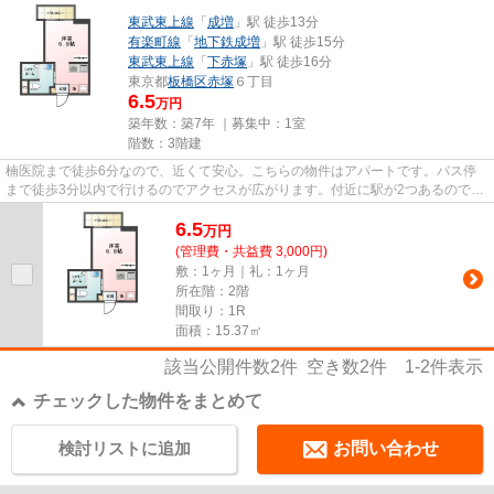
東武東上線
「
成増
」駅 徒歩13分
有楽町線
「
地下鉄成増
」駅 徒歩15分
東武東上線
「
下赤塚
」駅 徒歩16分
東京都
板橋区
赤塚
６丁目
6.5
万円
築年数：築7年 ｜募集中：
1室
階数：3階建
楠医院まで徒歩6分なので、近くて安心。こちらの物件はアパートです。バス停
まで徒歩3分以内で行けるのでアクセスが広がります。付近に駅が2つあるので、
経路を用途や行き先によって選...
6.5
万
円
(管理費・共益費 3,000円)
敷：1ヶ月｜礼：1ヶ月
所在階：2階
間取り：1R
面積：15.37㎡
該当公開件数
2
件 空き数
2
件
1-2
件表示
チェックした物件をまとめて
検討リストに追加
お問い合わせ