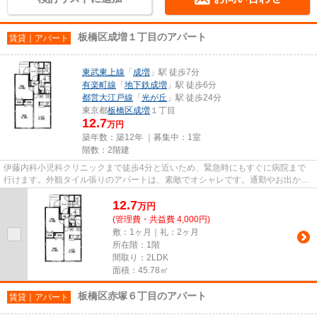
板橋区成増１丁目のアパート
賃貸｜アパート
東武東上線
「
成増
」駅 徒歩7分
有楽町線
「
地下鉄成増
」駅 徒歩6分
都営大江戸線
「
光が丘
」駅 徒歩24分
東京都
板橋区
成増
１丁目
12.7
万円
築年数：築12年 ｜募集中：
1室
階数：2階建
伊藤内科小児科クリニックまで徒歩4分と近いため、緊急時にもすぐに病院まで
行けます。外観タイル張りのアパートは、素敵でオシャレです。通勤やお出かけ
に便利な、徒歩7分に駅のある...
12.7
万
円
(管理費・共益費 4,000円)
敷：1ヶ月｜礼：2ヶ月
所在階：1階
間取り：2LDK
面積：45.78㎡
板橋区赤塚６丁目のアパート
賃貸｜アパート