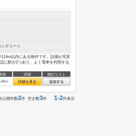
コンクリート
114m以内にある物件です。設備が充実
辺に駅が2つあり、よく電車を利用する
面積
詳細
検討リスト
9.49㎡
詳細を見る
追加する
2
3
1-2
当公開件数
件 空き数
件
件表示