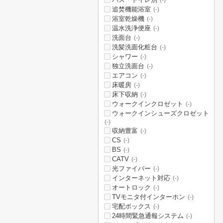
(-)
追焚機能浴室
(-)
浴室乾燥機
(-)
温水洗浄便座
(-)
洗面台
(-)
洗髪洗面化粧台
(-)
シャワー
(-)
独立洗面台
(-)
エアコン
(-)
床暖房
(-)
床下収納
(-)
ウォークインクロゼット
(-)
ウォークインシューズクロゼット
(-)
収納豊富
(-)
CS
(-)
BS
(-)
CATV
(-)
光ファイバー
(-)
インターネット対応
(-)
オートロック
(-)
TVモニタ付インターホン
(-)
宅配ボックス
(-)
24時間緊急通報システム
(-)