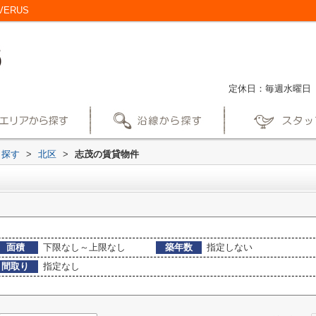
ERUS
定休日：毎週水曜日
ら探す
>
北区
>
志茂の賃貸物件
面積
下限なし～上限なし
築年数
指定しない
間取り
指定なし