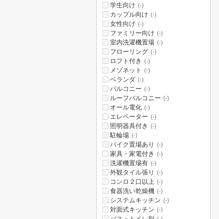
学生向け
(-)
カップル向け
(-)
女性向け
(-)
ファミリー向け
(-)
室内洗濯機置場
(-)
フローリング
(-)
ロフト付き
(-)
メゾネット
(-)
ベランダ
(-)
バルコニー
(-)
ルーフバルコニー
(-)
オール電化
(-)
エレベーター
(-)
照明器具付き
(-)
駐輪場
(-)
バイク置場あり
(-)
家具・家電付き
(-)
洗濯機置場有
(-)
外観タイル張り
(-)
コンロ２口以上
(-)
食器洗い乾燥機
(-)
システムキッチン
(-)
対面式キッチン
(-)
バス・トイレ別