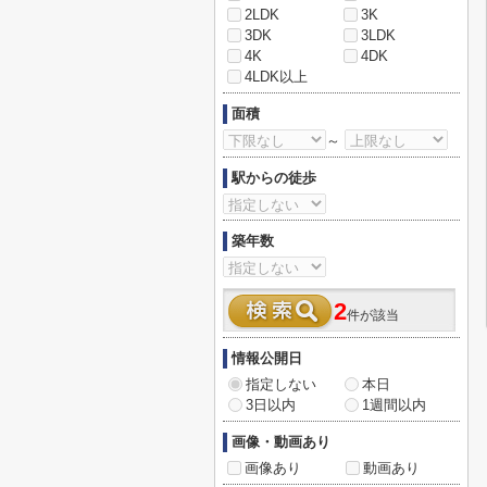
2LDK
3K
3DK
3LDK
4K
4DK
4LDK以上
面積
～
駅からの徒歩
築年数
2
件が該当
情報公開日
指定しない
本日
3日以内
1週間以内
画像・動画あり
画像あり
動画あり