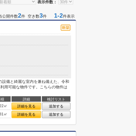
表示件数：
2
3
1-2
当公開件数
件 空き数
件
件表示
の設備と綺麗な室内を兼ね備えた、令和
駅利用可能な物件です。こちらの物件は
面積
詳細
検討リスト
.22㎡
詳細を見る
追加する
.81㎡
詳細を見る
追加する