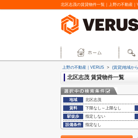
北区志茂の賃貸物件一覧｜上野の不動産｜V
上野の不動産｜VERUS
>
(賃貸)地域か
北区志茂 賃貸物件一覧
地域
北区志茂
賃料
下限なし～上限なし
駅徒歩
指定しない
設備条件
指定なし