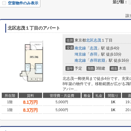
並び順：
空室物件のみ表示
該
北区志茂１丁目のアパート
東京都
北区
志茂
１丁目
住所
交通
南北線
「
志茂
」駅 徒歩4分
埼京線
「
赤羽
」駅 徒歩10分
南北線
「
赤羽岩淵
」駅 徒歩16分
予定
3階建
木造
築年
階数
構造
北志茂一郵便局まで徒歩4分です。充実
8年築の物件です。移動範囲が広がる2
アパー...
所在階
賃料
管理費・共益費
敷金
礼金
間取り
8.1
万円
1階
5,000円
1K
19
8.3
万円
1階
5,000円
1K
20