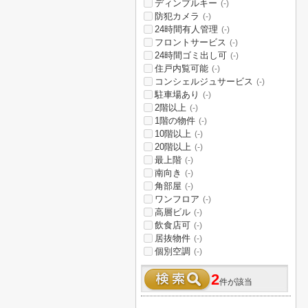
ディンプルキー
(-)
防犯カメラ
(-)
24時間有人管理
(-)
フロントサービス
(-)
24時間ゴミ出し可
(-)
住戸内覧可能
(-)
コンシェルジュサービス
(-)
駐車場あり
(-)
2階以上
(-)
1階の物件
(-)
10階以上
(-)
20階以上
(-)
最上階
(-)
南向き
(-)
角部屋
(-)
ワンフロア
(-)
高層ビル
(-)
飲食店可
(-)
居抜物件
(-)
個別空調
(-)
2
件が該当