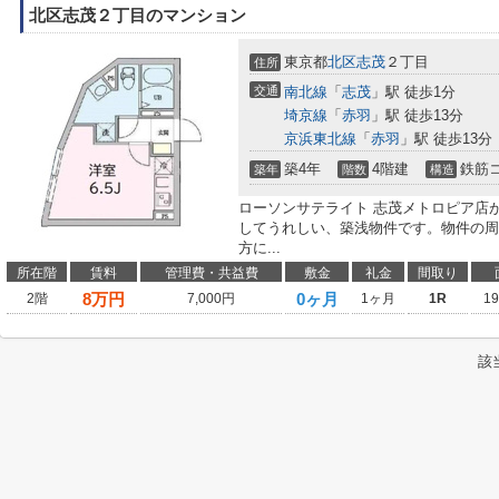
北区志茂２丁目のマンション
東京都
北区
志茂
２丁目
住所
交通
南北線
「
志茂
」駅 徒歩1分
埼京線
「
赤羽
」駅 徒歩13分
京浜東北線
「
赤羽
」駅 徒歩13分
築4年
4階建
鉄筋
築年
階数
構造
ローソンサテライト 志茂メトロピア店が
してうれしい、築浅物件です。物件の周
方に...
所在階
賃料
管理費・共益費
敷金
礼金
間取り
8
万円
0ヶ月
2階
7,000円
1ヶ月
1R
1
該