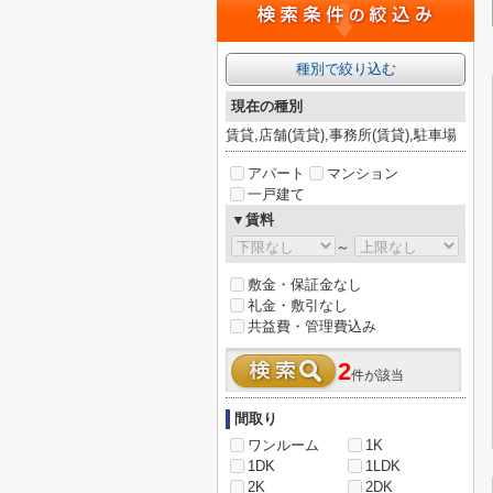
種別で絞り込む
現在の種別
賃貸,店舗(賃貸),事務所(賃貸),駐車場
アパート
マンション
一戸建て
▼賃料
～
敷金・保証金なし
礼金・敷引なし
共益費・管理費込み
2
件が該当
間取り
ワンルーム
1K
1DK
1LDK
2K
2DK