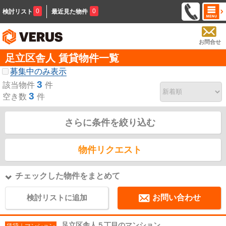
0
0
検討リスト
最近見た物件
お問合せ
足立区舎人 賃貸物件一覧
募集中のみ表示
3
該当物件
件
3
空き数
件
さらに条件を絞り込む
物件リクエスト
チェックした物件をまとめて
検討リストに追加
お問い合わせ
足立区舎人５丁目のマンション
賃貸｜マンション