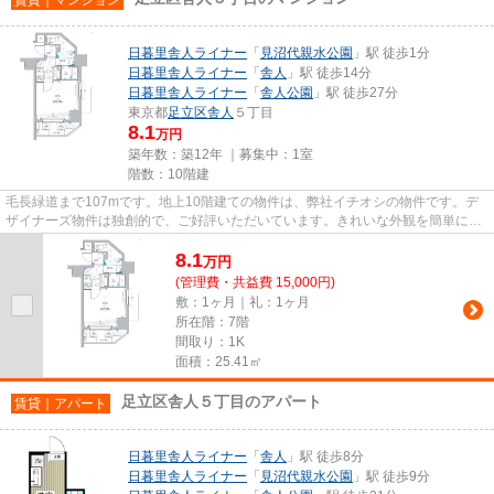
日暮里舎人ライナー
「
見沼代親水公園
」駅 徒歩1分
日暮里舎人ライナー
「
舎人
」駅 徒歩14分
日暮里舎人ライナー
「
舎人公園
」駅 徒歩27分
東京都
足立区
舎人
５丁目
8.1
万円
築年数：築12年 ｜募集中：
1室
階数：10階建
毛長緑道まで107mです。地上10階建ての物件は、弊社イチオシの物件です。デ
ザイナーズ物件は独創的で、ご好評いただいています。きれいな外観を簡単に保
つことができる、外観タイル張...
8.1
万
円
(管理費・共益費 15,000円)
敷：1ヶ月｜礼：1ヶ月
所在階：7階
間取り：1K
面積：25.41㎡
足立区舎人５丁目のアパート
賃貸｜アパート
日暮里舎人ライナー
「
舎人
」駅 徒歩8分
日暮里舎人ライナー
「
見沼代親水公園
」駅 徒歩9分