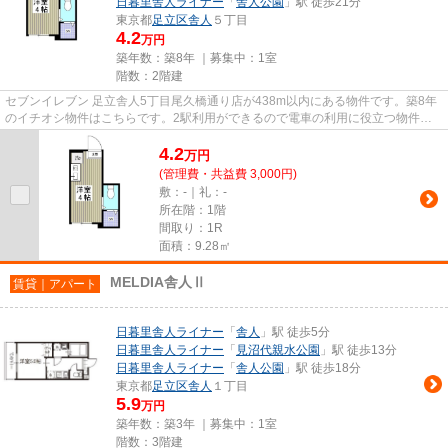
日暮里舎人ライナー
「
舎人公園
」駅 徒歩21分
東京都
足立区
舎人
５丁目
4.2
万円
築年数：築8年 ｜募集中：
1室
階数：2階建
セブンイレブン 足立舎人5丁目尾久橋通り店が438m以内にある物件です。築8年
のイチオシ物件はこちらです。2駅利用ができるので電車の利用に役立つ物件で
す。こちらの物件はアパートで...
4.2
万
円
(管理費・共益費 3,000円)
敷：-｜礼：-
所在階：1階
間取り：1R
面積：9.28㎡
MELDIA舎人Ⅱ
賃貸｜アパート
日暮里舎人ライナー
「
舎人
」駅 徒歩5分
日暮里舎人ライナー
「
見沼代親水公園
」駅 徒歩13分
日暮里舎人ライナー
「
舎人公園
」駅 徒歩18分
東京都
足立区
舎人
１丁目
5.9
万円
築年数：築3年 ｜募集中：
1室
階数：3階建