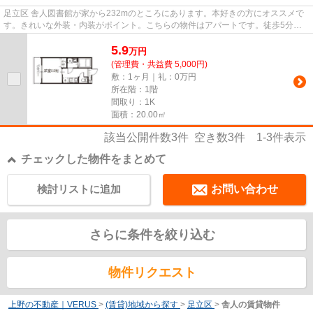
足立区 舎人図書館が家から232mのところにあります。本好きの方にオススメで
す。きれいな外装・内装がポイント。こちらの物件はアパートです。徒歩5分で
駅にアクセスできる物件です。...
5.9
万
円
(管理費・共益費 5,000円)
敷：1ヶ月｜礼：0万円
所在階：1階
間取り：1K
面積：20.00㎡
該当公開件数
3
件 空き数
3
件
1-3
件表示
チェックした物件をまとめて
検討リストに追加
お問い合わせ
さらに条件を絞り込む
物件リクエスト
上野の不動産｜VERUS
>
(賃貸)地域から探す
>
足立区
>
舎人の賃貸物件