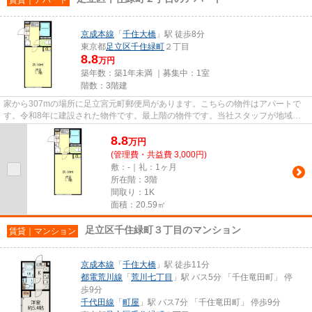
京成本線
「
千住大橋
」駅 徒歩8分
東京都
足立区
千住緑町
２丁目
8.8
万円
築年数：築1年未満 ｜募集中：
1室
階数：3階建
家から307mの場所に足立宮元町郵便局があります。こちらの物件はアパートで
す。令和8年に建設された物件です。最上階の物件です。当社スタッフが地域の
賃貸情報をご提供いたします。お...
8.8
万
円
(管理費・共益費 3,000円)
敷：-｜礼：1ヶ月
所在階：3階
間取り：1K
面積：20.59㎡
足立区千住緑町３丁目のマンション
賃貸｜マンション
京成本線
「
千住大橋
」駅 徒歩11分
都電荒川線
「
荒川七丁目
」駅 バス5分 「千住竜田町」 停
歩9分
千代田線
「
町屋
」駅 バス7分 「千住竜田町」 停歩9分