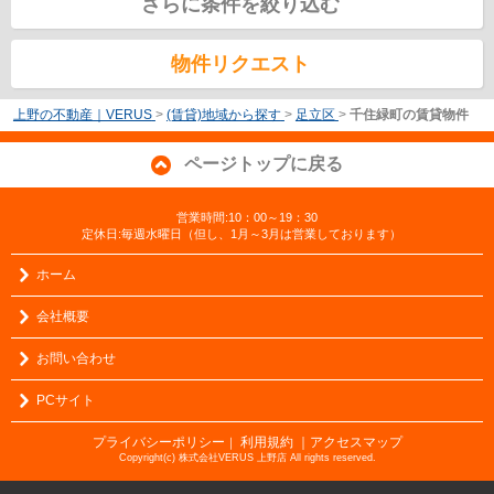
さらに条件を絞り込む
物件リクエスト
上野の不動産｜VERUS
>
(賃貸)地域から探す
>
足立区
>
千住緑町の賃貸物件
ページトップに戻る
営業時間:10：00～19：30
定休日:毎週水曜日（但し、1月～3月は営業しております）
ホーム
会社概要
お問い合わせ
PCサイト
プライバシーポリシー
利用規約
｜アクセスマップ
｜
Copyright(c) 株式会社VERUS 上野店 All rights reserved.