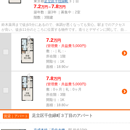
東京都
足立区
千住緑町
３丁目
7.2
7.8
万円～
万円
築年数：築3年 ｜募集中：
2室
階数：3階建
鈴木薬局まで徒歩5分にあるので、体調が悪くなっても安心。駅までのアクセス
が良い、徒歩11分のところに位置する物件です。造りとデザインに関して、自信
をもって情報を提供できるマン...
7.2
万
円
(管理費・共益費 5,000円)
敷：-｜礼：-
所在階：1階
間取り：1K
面積：18.90㎡
7.8
万
円
(管理費・共益費 5,000円)
敷：0ヶ月｜礼：0ヶ月
所在階：3階
間取り：1K
面積：18.80㎡
足立区千住緑町３丁目のアパート
賃貸｜アパート
京成本線
「
千住大橋
」駅 徒歩10分