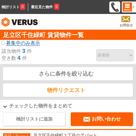
0
0
検討リスト
最近見た物件
お問合せ
足立区千住緑町 賃貸物件一覧
募集中のみ表示
3
該当物件
件
4
空き数
件
さらに条件を絞り込む
物件リクエスト
チェックした物件をまとめて
検討リストに追加
お問い合わせ
足立区千住緑町２丁目のアパート
賃貸｜アパート