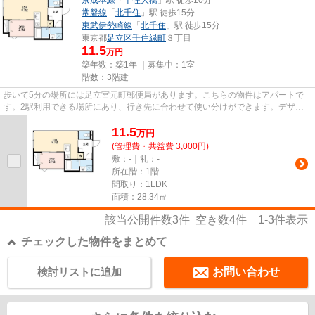
常磐線
「
北千住
」駅 徒歩15分
東武伊勢崎線
「
北千住
」駅 徒歩15分
東京都
足立区
千住緑町
３丁目
11.5
万円
築年数：築1年 ｜募集中：
1室
階数：3階建
歩いて5分の場所には足立宮元町郵便局があります。こちらの物件はアパートで
す。2駅利用できる場所にあり、行き先に合わせて使い分けができます。デザイ
ナーズ物件ならではの、設計者...
11.5
万
円
(管理費・共益費 3,000円)
敷：-｜礼：-
所在階：1階
間取り：1LDK
面積：28.34㎡
該当公開件数
3
件 空き数
4
件
1-3
件表示
チェックした物件をまとめて
検討リストに追加
お問い合わせ