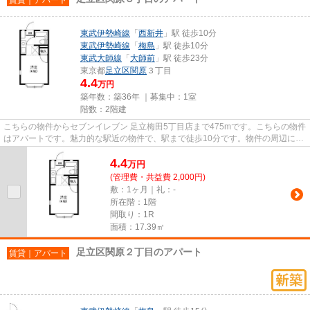
東武伊勢崎線
「
西新井
」駅 徒歩10分
東武伊勢崎線
「
梅島
」駅 徒歩10分
東武大師線
「
大師前
」駅 徒歩23分
東京都
足立区
関原
３丁目
4.4
万円
築年数：築36年 ｜募集中：
1室
階数：2階建
こちらの物件からセブンイレブン 足立梅田5丁目店まで475mです。こちらの物件
はアパートです。魅力的な駅近の物件で、駅まで徒歩10分です。物件の周辺に駅
が2つあり、よく電車を利用す...
4.4
万
円
(管理費・共益費 2,000円)
敷：1ヶ月｜礼：-
所在階：1階
間取り：1R
面積：17.39㎡
足立区関原２丁目のアパート
賃貸｜アパート