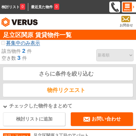
0
0
検討リスト
最近見た物件
お問合せ
足立区関原 賃貸物件一覧
募集中のみ表示
2
該当物件
件
3
空き数
件
さらに条件を絞り込む
物件リクエスト
チェックした物件をまとめて
検討リストに追加
お問い合わせ
足立区関原３丁目のアパート
賃貸｜アパート