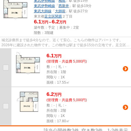
東武伊勢崎線
「
梅島
」駅 徒歩15分
東武伊勢崎線
「
西新井
」駅 徒歩19分
東武大師線
「
大師前
」駅 徒歩27分
東京都
足立区
関原
２丁目
6.1
6.2
万円～
万円
築年数：予定 ｜募集中：
2室
階数：3階建
城北診療所まで徒歩4分なので、近くて安心。こちらの物件はアパートです。
2026年に建設された物件です。この物件は駅まで徒歩15分の立地です。足立区エ
リアにある賃貸情報のことなら、...
6.1
万
円
(管理費・共益費 5,000円)
敷：-｜礼：-
所在階：1階
間取り：1K
面積：17.55㎡
6.2
万
円
(管理費・共益費 5,000円)
敷：-｜礼：-
所在階：2階
間取り：1K
面積：17.80㎡
該当公開件数
2
件 空き数
3
件
1-2
件表示