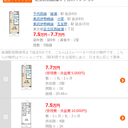
千代田線
「
綾瀬
」駅 徒歩6分
東武伊勢崎線
「
小菅
」駅 徒歩8分
東武伊勢崎線
「
五反野
」駅 徒歩15分
東京都
足立区
西綾瀬
１丁目
7.5
7.7
万円～
万円
築年数：築9年 ｜募集中：
2室
階数：5階建
綾瀬駅前郵便局まで徒歩5分です。こちらはエレベーター付きの物件です。こち
らの物件はマンションです。2駅利用できる場所にあり、行き先に応じて乗車駅
の使い分けができます。当社ス...
7.7
万
円
(管理費・共益費 5,000円)
敷：-｜礼：1ヶ月
所在階：2階
間取り：1K
面積：20.48㎡
7.5
万
円
(管理費・共益費 10,000円)
敷：1ヶ月｜礼：2ヶ月
所在階：4階
間取り：1K