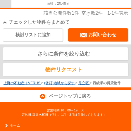
面積：20.48㎡
該当公開件数
1
件 空き数
2
件
1-1
件表示
チェックした物件をまとめて
検討リストに追加
お問い合わせ
さらに条件を絞り込む
物件リクエスト
上野の不動産｜VERUS
>
(賃貸)地域から探す
>
足立区
>
西綾瀬の賃貸物件
ページトップに戻る
営業時間:10：00～19：30
定休日:毎週水曜日（但し、1月～3月は営業しております）
ホーム