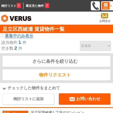
0
0
検討リスト
最近見た物件
お問合せ
足立区西綾瀬 賃貸物件一覧
募集中のみ表示
1
該当物件
件
2
空き数
件
さらに条件を絞り込む
物件リクエスト
チェックした物件をまとめて
検討リストに追加
お問い合わせ
足立区西綾瀬１丁目のマンション
賃貸｜マンション