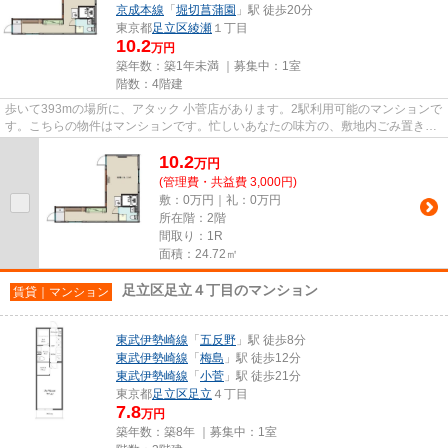
京成本線
「
堀切菖蒲園
」駅 徒歩20分
東京都
足立区
綾瀬
１丁目
10.2
万円
築年数：築1年未満 ｜募集中：
1室
階数：4階建
歩いて393mの場所に、アタック 小菅店があります。2駅利用可能のマンションで
す。こちらの物件はマンションです。忙しいあなたの味方の、敷地内ごみ置き場
つきの物件です。足立区エリ...
10.2
万
円
(管理費・共益費 3,000円)
敷：0万円｜礼：0万円
所在階：2階
間取り：1R
面積：24.72㎡
足立区足立４丁目のマンション
賃貸｜マンション
東武伊勢崎線
「
五反野
」駅 徒歩8分
東武伊勢崎線
「
梅島
」駅 徒歩12分
東武伊勢崎線
「
小菅
」駅 徒歩21分
東京都
足立区
足立
４丁目
7.8
万円
築年数：築8年 ｜募集中：
1室