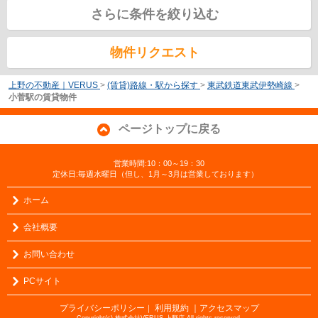
さらに条件を絞り込む
物件リクエスト
上野の不動産｜VERUS
>
(賃貸)路線・駅から探す
>
東武鉄道東武伊勢崎線
>
小菅駅の賃貸物件
ページトップに戻る
営業時間:10：00～19：30
定休日:毎週水曜日（但し、1月～3月は営業しております）
ホーム
会社概要
お問い合わせ
PCサイト
プライバシーポリシー
利用規約
｜アクセスマップ
｜
Copyright(c) 株式会社VERUS 上野店 All rights reserved.