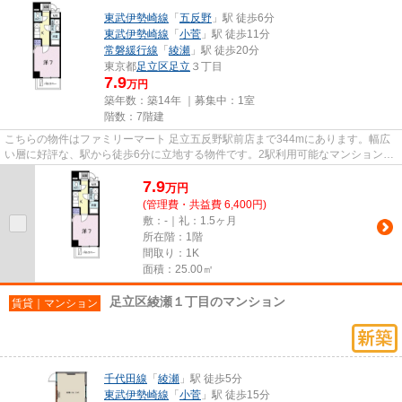
東武伊勢崎線
「
五反野
」駅 徒歩6分
東武伊勢崎線
「
小菅
」駅 徒歩11分
常磐緩行線
「
綾瀬
」駅 徒歩20分
東京都
足立区
足立
３丁目
7.9
万円
築年数：築14年 ｜募集中：
1室
階数：7階建
こちらの物件はファミリーマート 足立五反野駅前店まで344mにあります。幅広
い層に好評な、駅から徒歩6分に立地する物件です。2駅利用可能なマンションな
ので行動範囲も広がります。こ...
7.9
万
円
(管理費・共益費 6,400円)
敷：-｜礼：1.5ヶ月
所在階：1階
間取り：1K
面積：25.00㎡
足立区綾瀬１丁目のマンション
賃貸｜マンション
千代田線
「
綾瀬
」駅 徒歩5分
東武伊勢崎線
「
小菅
」駅 徒歩15分