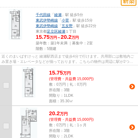
千代田線
「
綾瀬
」駅 徒歩5分
東武伊勢崎線
「
小菅
」駅 徒歩15分
東武伊勢崎線
「
五反野
」駅 徒歩22分
東京都
足立区
綾瀬
１丁目
15.75
20.2
万円～
万円
築年数：築1年未満 ｜募集中：
2室
階数：5階建
近くのまいばすけっと 綾瀬駅西店まで徒歩4分で行けます。共用部には敷地内ご
み置き場・エレベータなどが揃っております。こちらの物件は周辺に駅が2つあ
るので電車へのアクセスが便利...
15.75
万
円
(管理費・共益費 15,000円)
敷：0万円｜礼：0万円
所在階：3階
間取り：1LDK
面積：35.30㎡
20.2
万
円
(管理費・共益費 15,000円)
敷：0万円｜礼：1ヶ月
所在階：3階
間取り：2LDK