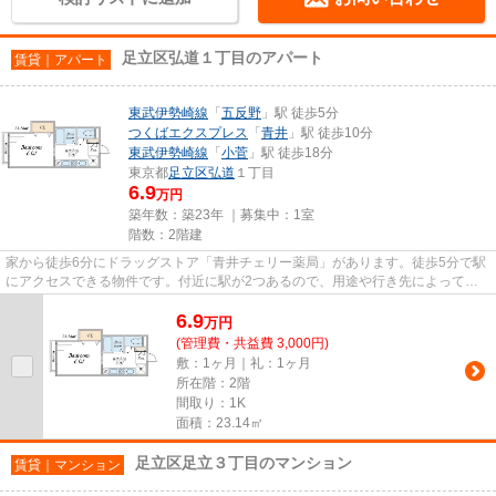
足立区弘道１丁目のアパート
賃貸｜アパート
東武伊勢崎線
「
五反野
」駅 徒歩5分
つくばエクスプレス
「
青井
」駅 徒歩10分
東武伊勢崎線
「
小菅
」駅 徒歩18分
東京都
足立区
弘道
１丁目
6.9
万円
築年数：築23年 ｜募集中：
1室
階数：2階建
家から徒歩6分にドラッグストア「青井チェリー薬局」があります。徒歩5分で駅
にアクセスできる物件です。付近に駅が2つあるので、用途や行き先によって経
路を選べる物件です。こちらの...
6.9
万
円
(管理費・共益費 3,000円)
敷：1ヶ月｜礼：1ヶ月
所在階：2階
間取り：1K
面積：23.14㎡
足立区足立３丁目のマンション
賃貸｜マンション