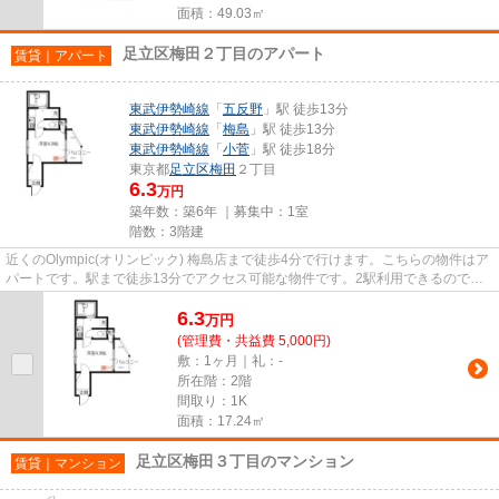
面積：49.03㎡
足立区梅田２丁目のアパート
賃貸｜アパート
東武伊勢崎線
「
五反野
」駅 徒歩13分
東武伊勢崎線
「
梅島
」駅 徒歩13分
東武伊勢崎線
「
小菅
」駅 徒歩18分
東京都
足立区
梅田
２丁目
6.3
万円
築年数：築6年 ｜募集中：
1室
階数：3階建
近くのOlympic(オリンピック) 梅島店まで徒歩4分で行けます。こちらの物件はア
パートです。駅まで徒歩13分でアクセス可能な物件です。2駅利用できるので電
車をよく使う方におすすめな...
6.3
万
円
(管理費・共益費 5,000円)
敷：1ヶ月｜礼：-
所在階：2階
間取り：1K
面積：17.24㎡
足立区梅田３丁目のマンション
賃貸｜マンション