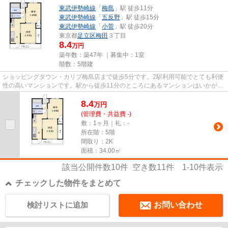
東武伊勢崎線
「
梅島
」駅 徒歩11分
東武伊勢崎線
「
五反野
」駅 徒歩15分
東武伊勢崎線
「
小菅
」駅 徒歩20分
東京都
足立区
梅田
３丁目
8.4
万円
築年数：築47年 ｜募集中：
1室
階数：5階建
ショッピングタウン・カリブ梅島店まで徒歩5分です。2駅利用可能でとても利便
性の高いマンションです。駅から徒歩11分のところにあるマンションはいかがで
しょうか。防犯対策もバッチ...
8.4
万
円
(管理費・共益費 -)
敷：1ヶ月｜礼：-
所在階：5階
間取り：2K
面積：34.00㎡
該当公開件数
10
件 空き数
11
件
1-10
件表示
チェックした物件をまとめて
検討リストに追加
お問い合わせ