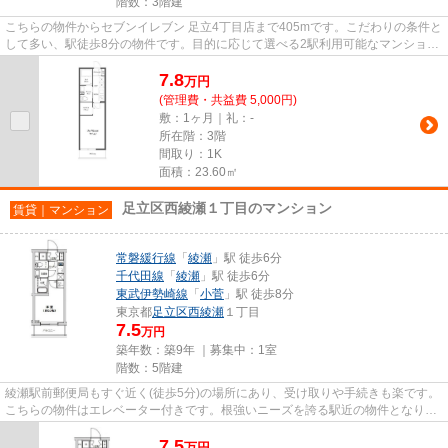
階数：3階建
こちらの物件からセブンイレブン 足立4丁目店まで405mです。こだわりの条件と
して多い、駅徒歩8分の物件です。目的に応じて選べる2駅利用可能なマンション
です。こちらはマンションタ...
7.8
万
円
(管理費・共益費 5,000円)
敷：1ヶ月｜礼：-
所在階：3階
間取り：1K
面積：23.60㎡
足立区西綾瀬１丁目のマンション
賃貸｜マンション
常磐緩行線
「
綾瀬
」駅 徒歩6分
千代田線
「
綾瀬
」駅 徒歩6分
東武伊勢崎線
「
小菅
」駅 徒歩8分
東京都
足立区
西綾瀬
１丁目
7.5
万円
築年数：築9年 ｜募集中：
1室
階数：5階建
綾瀬駅前郵便局もすぐ近く(徒歩5分)の場所にあり、受け取りや手続きも楽です。
こちらの物件はエレベーター付きです。根強いニーズを誇る駅近の物件となり、
徒歩6分に駅があります。築9...
7.5
万
円