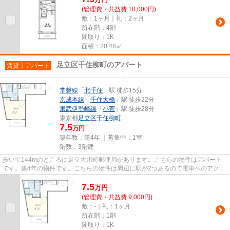
(管理費・共益費 10,000円)
敷：1ヶ月｜礼：2ヶ月
所在階：4階
間取り：1K
面積：20.48㎡
足立区千住柳町のアパート
賃貸｜アパート
常磐線
「
北千住
」駅 徒歩15分
京成本線
「
千住大橋
」駅 徒歩22分
東武伊勢崎線
「
小菅
」駅 徒歩28分
東京都
足立区
千住柳町
7.5
万円
築年数：築4年 ｜募集中：
1室
階数：3階建
歩いて144mのところに足立大川町郵便局があります。こちらの物件はアパート
です。築4年の物件です。こちらの物件は周辺に駅が2つあるので電車へのアクセ
スが便利な物件です。できるだ...
7.5
万
円
(管理費・共益費 9,000円)
敷：-｜礼：1ヶ月
所在階：1階
間取り：1K