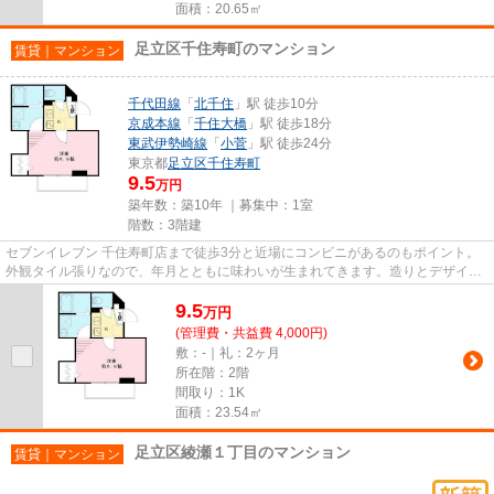
面積：20.65㎡
足立区千住寿町のマンション
賃貸｜マンション
千代田線
「
北千住
」駅 徒歩10分
京成本線
「
千住大橋
」駅 徒歩18分
東武伊勢崎線
「
小菅
」駅 徒歩24分
東京都
足立区
千住寿町
9.5
万円
築年数：築10年 ｜募集中：
1室
階数：3階建
セブンイレブン 千住寿町店まで徒歩3分と近場にコンビニがあるのもポイント。
外観タイル張りなので、年月とともに味わいが生まれてきます。造りとデザイン
に関して、自信をもって情報...
9.5
万
円
(管理費・共益費 4,000円)
敷：-｜礼：2ヶ月
所在階：2階
間取り：1K
面積：23.54㎡
足立区綾瀬１丁目のマンション
賃貸｜マンション