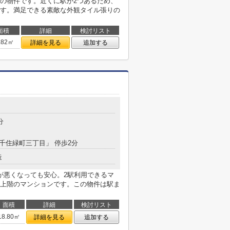
の物件です。近くに駅が2つあるため、
す。満足できる素敵な外観タイル張りの
面積
詳細
検討リスト
.82㎡
詳細を見る
追加する
分
「千住緑町三丁目」 停歩2分
造
が悪くなっても安心。2駅利用できるマ
上階のマンションです。この物件は駅ま
面積
詳細
検討リスト
18.80㎡
詳細を見る
追加する