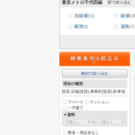
東京メトロ千代田線
駅で絞り込む
北綾瀬
綾瀬
(11)
(19
根津
湯島
(3)
(7)
種別で絞り込む
現在の種別
賃貸,店舗(賃貸),事務所(賃貸),駐車場
アパート
マンション
一戸建て
▼賃料
～
敷金・保証金なし