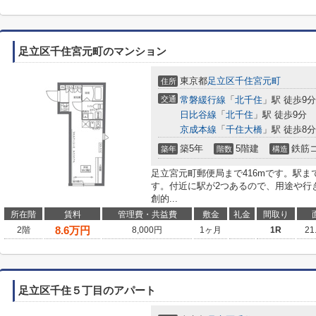
足立区千住宮元町のマンション
東京都
足立区
千住宮元町
住所
交通
常磐緩行線
「
北千住
」駅 徒歩9分
日比谷線
「
北千住
」駅 徒歩9分
京成本線
「
千住大橋
」駅 徒歩8分
築5年
5階建
鉄筋
築年
階数
構造
足立宮元町郵便局まで416mです。駅ま
す。付近に駅が2つあるので、用途や行
創的...
所在階
賃料
管理費・共益費
敷金
礼金
間取り
8.6
万円
2階
8,000円
1ヶ月
1R
21
足立区千住５丁目のアパート