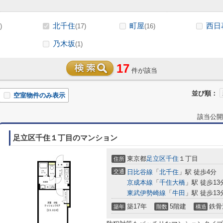
北千住
町屋
西日
)
(17)
(16)
乃木坂
(1)
17
件が該当
並び順：
空室物件のみ表示
該当公開
足立区千住１丁目のマンション
東京都
足立区
千住
１丁目
住所
交通
日比谷線
「
北千住
」駅 徒歩4分
京成本線
「
千住大橋
」駅 徒歩13
東武伊勢崎線
「
牛田
」駅 徒歩13
築17年
5階建
鉄骨
築年
階数
構造