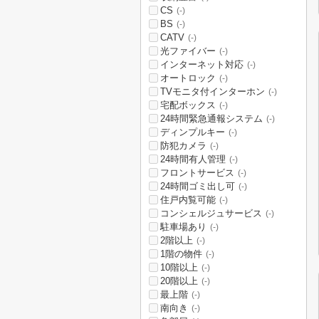
CS
(-)
BS
(-)
CATV
(-)
光ファイバー
(-)
インターネット対応
(-)
オートロック
(-)
TVモニタ付インターホン
(-)
宅配ボックス
(-)
24時間緊急通報システム
(-)
ディンプルキー
(-)
防犯カメラ
(-)
24時間有人管理
(-)
フロントサービス
(-)
24時間ゴミ出し可
(-)
住戸内覧可能
(-)
コンシェルジュサービス
(-)
駐車場あり
(-)
2階以上
(-)
1階の物件
(-)
10階以上
(-)
20階以上
(-)
最上階
(-)
南向き
(-)