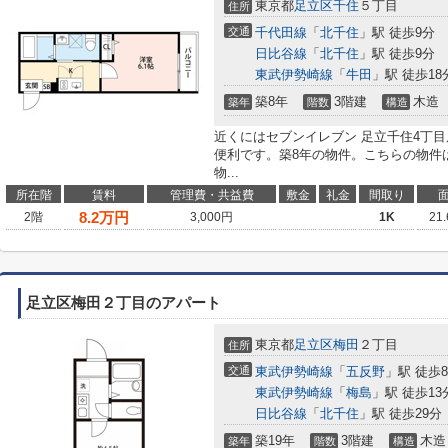
東京都
足立区
千住
５丁目
住所
交通
千代田線
「
北千住
」駅 徒歩9分
日比谷線
「
北千住
」駅 徒歩9分
東武伊勢崎線
「
牛田
」駅 徒歩18
築8年
3階建
木造
築年
階数
構造
近くにはセブンイレブン 足立千住4丁目
便利です。築8年の物件。こちらの物件
物...
所在階
賃料
管理費・共益費
敷金
礼金
間取り
8.2
万円
2階
3,000円
1K
21
足立区梅田２丁目のアパート
東京都
足立区
梅田
２丁目
住所
交通
東武伊勢崎線
「
五反野
」駅 徒歩
東武伊勢崎線
「
梅島
」駅 徒歩13
日比谷線
「
北千住
」駅 徒歩29分
築19年
3階建
木造
築年
階数
構造