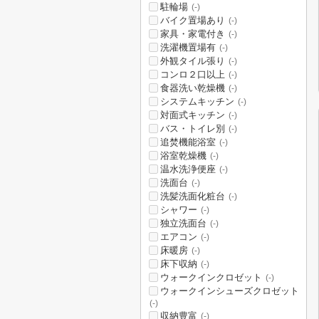
駐輪場
(-)
バイク置場あり
(-)
家具・家電付き
(-)
洗濯機置場有
(-)
外観タイル張り
(-)
コンロ２口以上
(-)
食器洗い乾燥機
(-)
システムキッチン
(-)
対面式キッチン
(-)
バス・トイレ別
(-)
追焚機能浴室
(-)
浴室乾燥機
(-)
温水洗浄便座
(-)
洗面台
(-)
洗髪洗面化粧台
(-)
シャワー
(-)
独立洗面台
(-)
エアコン
(-)
床暖房
(-)
床下収納
(-)
ウォークインクロゼット
(-)
ウォークインシューズクロゼット
(-)
収納豊富
(-)