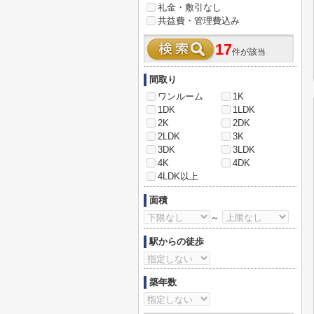
礼金・敷引なし
共益費・管理費込み
17
件が該当
間取り
ワンルーム
1K
1DK
1LDK
2K
2DK
2LDK
3K
3DK
3LDK
4K
4DK
4LDK以上
面積
～
駅からの徒歩
築年数