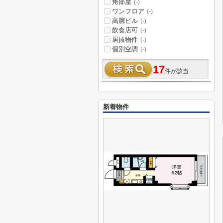
角部屋
(-)
ワンフロア
(-)
高層ビル
(-)
飲食店可
(-)
居抜物件
(-)
個別空調
(-)
17
件が該当
新着物件