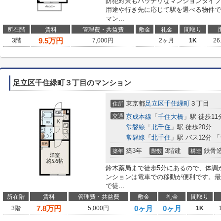
防犯対策もバッチリなマンションタイプ
用途や行き先に応じて駅を選べる物件で
マン...
所在階
賃料
管理費・共益費
敷金
礼金
間取り
9.5
万円
3階
7,000円
2ヶ月
1K
26
足立区千住緑町３丁目のマンション
東京都
足立区
千住緑町
３丁目
住所
交通
京成本線
「
千住大橋
」駅 徒歩11
常磐線
「
北千住
」駅 徒歩20分
常磐線
「
北千住
」駅 バス12分 
築3年
3階建
鉄骨
築年
階数
構造
鈴木薬局まで徒歩5分にあるので、体調
ンションは電車での移動が便利です。最
で徒...
所在階
賃料
管理費・共益費
敷金
礼金
間取り
7.8
万円
0ヶ月
0ヶ月
3階
5,000円
1K