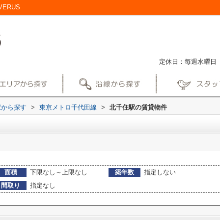
ERUS
定休日：毎週水曜日
駅から探す
>
東京メトロ千代田線
>
北千住駅の賃貸物件
面積
下限なし～上限なし
築年数
指定しない
間取り
指定なし