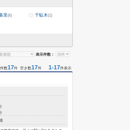
暮里
千駄木
(6)
(1)
表示件数：
17
17
1-17
件数
件 空き数
件
件表示
分
分
造