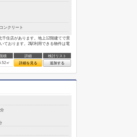
コンクリート
北千住店があります。地上12階建てで景
いております。2駅利用できる物件は電
面積
詳細
検討リスト
5.52㎡
詳細を見る
追加する
9分
分