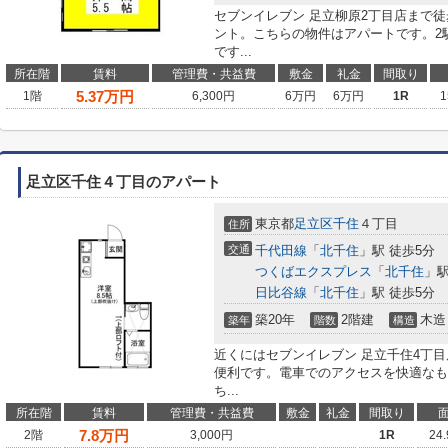
セブンイレブン 足立柳原2丁目店まで
ント。こちらの物件はアパートです。2
です...
所在階
賃料
管理費・共益費
敷金
礼金
間取り
5.37
万円
1階
6,300円
6万円
6万円
1R
1
足立区千住４丁目のアパート
東京都
足立区
千住
４丁目
住所
交通
千代田線
「
北千住
」駅 徒歩5分
つくばエクスプレス
「
北千住
」駅
日比谷線
「
北千住
」駅 徒歩5分
築20年
2階建
木造
築年
階数
構造
近くにはセブンイレブン 足立千住4丁目
便利です。電車でのアクセスを快適なも
ち...
所在階
賃料
管理費・共益費
敷金
礼金
間取り
7.8
万円
2階
3,000円
1R
24