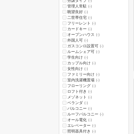
分譲タイプ
(-)
管理人常駐
(-)
眺望良好
(-)
二世帯住宅
(-)
フリーレント
(-)
カードキー
(-)
オープンハウス
(-)
外国人可
(-)
ガスコンロ設置可
(-)
ルームシェア可
(-)
学生向け
(-)
カップル向け
(-)
女性向け
(-)
ファミリー向け
(-)
室内洗濯機置場
(-)
フローリング
(-)
ロフト付き
(-)
メゾネット
(-)
ベランダ
(-)
バルコニー
(-)
ルーフバルコニー
(-)
オール電化
(-)
エレベーター
(-)
照明器具付き
(-)