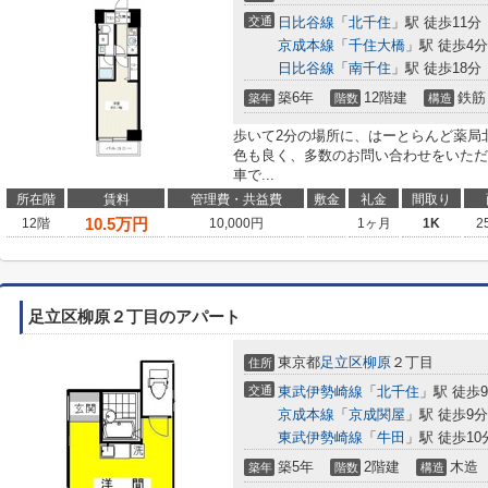
交通
日比谷線
「
北千住
」駅 徒歩11分
京成本線
「
千住大橋
」駅 徒歩4分
日比谷線
「
南千住
」駅 徒歩18分
築6年
12階建
鉄筋
築年
階数
構造
歩いて2分の場所に、はーとらんど薬局
色も良く、多数のお問い合わせをいただ
車で...
所在階
賃料
管理費・共益費
敷金
礼金
間取り
10.5
万円
12階
10,000円
1ヶ月
1K
2
足立区柳原２丁目のアパート
東京都
足立区
柳原
２丁目
住所
交通
東武伊勢崎線
「
北千住
」駅 徒歩
京成本線
「
京成関屋
」駅 徒歩9分
東武伊勢崎線
「
牛田
」駅 徒歩10
築5年
2階建
木造
築年
階数
構造