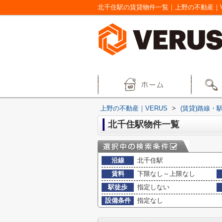
北千住駅の賃貸物件一覧｜上野の不動産｜V
上野の不動産｜VERUS
>
(賃貸)路線・
北千住駅物件一覧
沿線
北千住駅
賃料
下限なし～上限なし
駅徒歩
指定しない
設備条件
指定なし