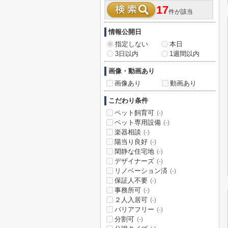
17
件が該当
情報公開日
指定しない
本日
3日以内
1週間以内
画像・動画あり
画像あり
動画あり
こだわり条件
ペット飼育可
(-)
ペット専用設備
(-)
楽器相談
(-)
陽当り良好
(-)
閑静な住宅地
(-)
デザイナーズ
(-)
リノベーション済
(-)
保証人不要
(-)
事務所可
(-)
２人入居可
(-)
バリアフリー
(-)
分割可
(-)