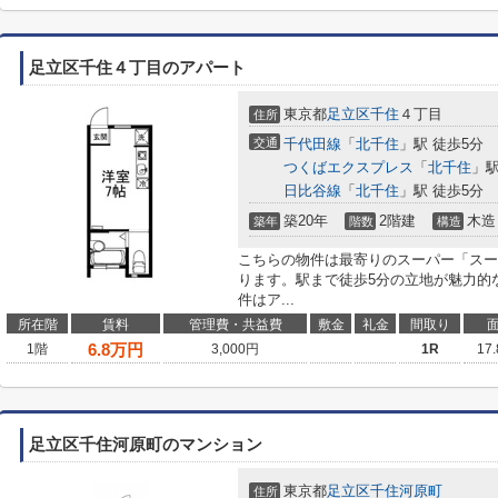
足立区千住４丁目のアパート
東京都
足立区
千住
４丁目
住所
交通
千代田線
「
北千住
」駅 徒歩5分
つくばエクスプレス
「
北千住
」駅
日比谷線
「
北千住
」駅 徒歩5分
築20年
2階建
木造
築年
階数
構造
こちらの物件は最寄りのスーパー「スー
ります。駅まで徒歩5分の立地が魅力的
件はア...
所在階
賃料
管理費・共益費
敷金
礼金
間取り
6.8
万円
1階
3,000円
1R
17
足立区千住河原町のマンション
東京都
足立区
千住河原町
住所