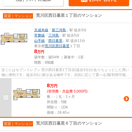
荒川区西日暮里１丁目のマンション
賃貸｜マンション
京成本線
「
新三河島
」駅 徒歩3分
常磐線
「
三河島
」駅 徒歩5分
山手線
「
西日暮里
」駅 徒歩11分
東京都
荒川区
西日暮里
１丁目
8
万円
築年数：築54年 ｜募集中：
1室
階数：8階建
近くにはセブンイレブン 荒川西日暮里1丁目店(徒歩3分)がありちょっとした買い
物に便利です。徒歩3分に駅がある物件です。目的に応じて選べる2駅利用可能な
マンションです。こちらの物...
8
万
円
(管理費・共益費 5,000円)
敷：-｜礼：1ヶ月
所在階：5階
間取り：1DK
面積：28.40㎡
荒川区西日暮里６丁目のマンション
賃貸｜マンション