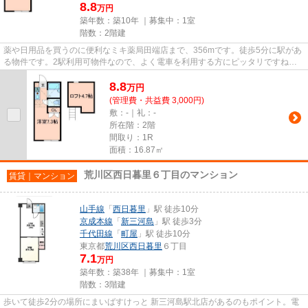
8.8
万円
築年数：築10年 ｜募集中：
1室
階数：2階建
薬や日用品を買うのに便利なミキ薬局田端店まで、356mです。徒歩5分に駅があ
る物件です。2駅利用可物件なので、よく電車を利用する方にピッタリですね。
ニーズの高い、2016年築の物件...
8.8
万
円
(管理費・共益費 3,000円)
敷：-｜礼：-
所在階：2階
間取り：1R
面積：16.87㎡
荒川区西日暮里６丁目のマンション
賃貸｜マンション
山手線
「
西日暮里
」駅 徒歩10分
京成本線
「
新三河島
」駅 徒歩3分
千代田線
「
町屋
」駅 徒歩10分
東京都
荒川区
西日暮里
６丁目
7.1
万円
築年数：築38年 ｜募集中：
1室
階数：3階建
歩いて徒歩2分の場所にまいばすけっと 新三河島駅北店があるのもポイント。電