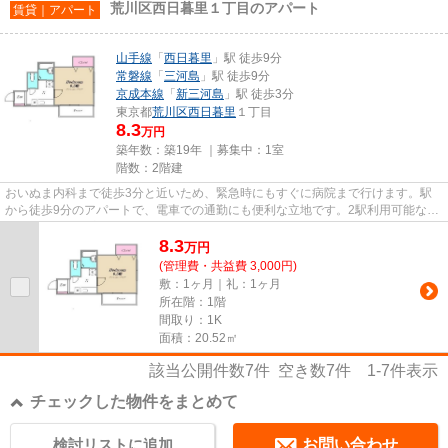
荒川区西日暮里１丁目のアパート
賃貸｜アパート
山手線
「
西日暮里
」駅 徒歩9分
常磐線
「
三河島
」駅 徒歩9分
京成本線
「
新三河島
」駅 徒歩3分
東京都
荒川区
西日暮里
１丁目
8.3
万円
築年数：築19年 ｜募集中：
1室
階数：2階建
おいぬま内科まで徒歩3分と近いため、緊急時にもすぐに病院まで行けます。駅
から徒歩9分のアパートで、電車での通勤にも便利な立地です。2駅利用可能な物
件で移動範囲が広がります。こ...
8.3
万
円
(管理費・共益費 3,000円)
敷：1ヶ月｜礼：1ヶ月
所在階：1階
間取り：1K
面積：20.52㎡
該当公開件数
7
件 空き数
7
件
1-7
件表示
チェックした物件をまとめて
検討リストに追加
お問い合わせ