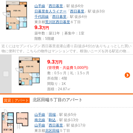
山手線
「
西日暮里
」駅 徒歩6分
日暮里舎人ライナー
「
西日暮里
」駅 徒歩3分
千代田線
「
西日暮里
」駅 徒歩4分
東京都
荒川区
西日暮里
６丁目
9.3
万円
築年数：築11年 ｜募集中：
1室
階数：5階建
近くにはセブンイレブン 西日暮里道灌山通り店(徒歩4分)がありちょっとした買い
物に便利です。こちらの物件はマンションです。根強いニーズを誇る駅近の物件
となり、徒歩6分に駅があり...
9.3
万
円
(管理費・共益費 5,000円)
敷：0.5ヶ月｜礼：1.5ヶ月
所在階：4階
間取り：1K
面積：24.87㎡
北区田端５丁目のアパート
賃貸｜アパート
山手線
「
田端
」駅 徒歩5分
南北線
「
駒込
」駅 徒歩13分
山手線
「
西日暮里
」駅 徒歩17分
東京都
北区
田端
５丁目