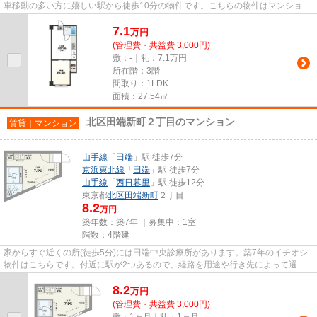
車移動の多い方に嬉しい駅から徒歩10分の物件です。こちらの物件はマンション
です。2駅利用ができるので電...
7.1
万
円
(管理費・共益費 3,000円)
敷：-｜礼：7.1万円
所在階：3階
間取り：1LDK
面積：27.54㎡
北区田端新町２丁目のマンション
賃貸｜マンション
山手線
「
田端
」駅 徒歩7分
京浜東北線
「
田端
」駅 徒歩7分
山手線
「
西日暮里
」駅 徒歩12分
東京都
北区
田端新町
２丁目
8.2
万円
築年数：築7年 ｜募集中：
1室
階数：4階建
家からすぐ近くの所(徒歩5分)には田端中央診療所があります。築7年のイチオシ
物件はこちらです。付近に駅が2つあるので、経路を用途や行き先によって選べ
る物件です。防犯対策もバッチ...
8.2
万
円
(管理費・共益費 3,000円)
敷：1ヶ月｜礼：1ヶ月