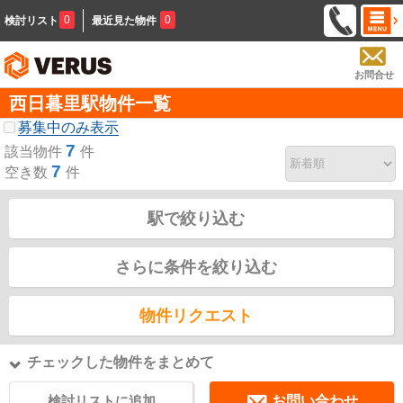
0
0
検討リスト
最近見た物件
お問合せ
西日暮里駅物件一覧
募集中のみ表示
7
該当物件
件
7
空き数
件
駅で絞り込む
さらに条件を絞り込む
物件リクエスト
チェックした物件をまとめて
検討リストに追加
お問い合わせ