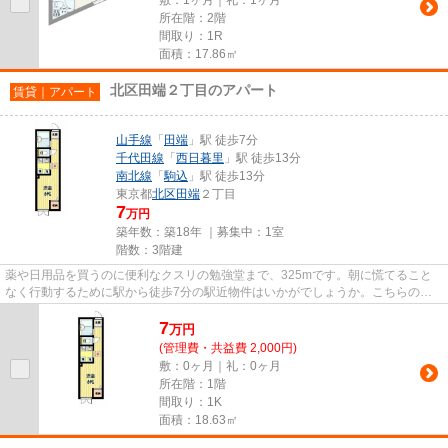
所在階：2階
間取り：1R
面積：17.86㎡
北区田端２丁目のアパート
賃貸｜アパート
山手線
「
田端
」駅 徒歩7分
千代田線
「
西日暮里
」駅 徒歩13分
南北線
「
駒込
」駅 徒歩13分
東京都
北区
田端
２丁目
7
万円
築年数：築18年 ｜募集中：
1室
階数：3階建
薬や日用品を買うのに便利なクスリの勉強堂まで、325mです。朝に慌てること
なく行動するために駅から徒歩7分の駅近物件はいかがでしょうか。こちらの物
件はアパートです。2駅利用可能...
7
万
円
(管理費・共益費 2,000円)
敷：0ヶ月｜礼：0ヶ月
所在階：1階
間取り：1K
面積：18.63㎡