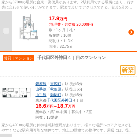
家から370mの場所に台東一郵便局があります。2駅利用できる場所にあり、行き
先に合わせて使い分けができます。駅まで歩いてアクセスできる、徒歩5分の距
離に立地する物件です。充実の...
17.9
万
円
(管理費・共益費 20,000円)
敷：1ヶ月｜礼：-
所在階：10階
間取り：1LDK
面積：32.75㎡
千代田区外神田４丁目のマンション
賃貸｜マンション
銀座線
「
末広町
」駅 徒歩3分
山手線
「
秋葉原
」駅 徒歩6分
山手線
「
御徒町
」駅 徒歩8分
東京都
千代田区
外神田
４丁目
16.6
18.7
万円～
万円
築年数：築1年未満 ｜募集中：
2室
階数：13階建
家から491mの場所に仲御徒町郵便局があります。様々な場所へのアクセスがし
やすくなる2駅利用可能な物件です。地上13階建ての物件です。周辺には、徒歩3
分で利用できる駅があります。...