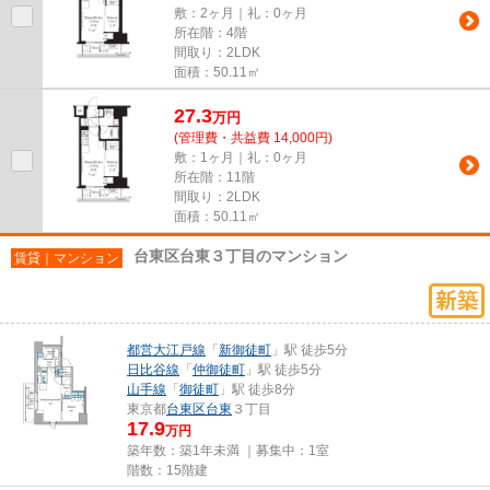
敷：2ヶ月｜礼：0ヶ月
所在階：4階
間取り：2LDK
面積：50.11㎡
27.3
万
円
(管理費・共益費 14,000円)
敷：1ヶ月｜礼：0ヶ月
所在階：11階
間取り：2LDK
面積：50.11㎡
台東区台東３丁目のマンション
賃貸｜マンション
都営大江戸線
「
新御徒町
」駅 徒歩5分
日比谷線
「
仲御徒町
」駅 徒歩5分
山手線
「
御徒町
」駅 徒歩8分
東京都
台東区
台東
３丁目
17.9
万円
築年数：築1年未満 ｜募集中：
1室
階数：15階建