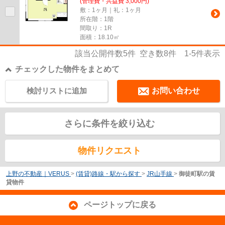
(管理費・共益費 3,000円)
敷：1ヶ月｜礼：1ヶ月
所在階：1階
間取り：1R
面積：18.10㎡
該当公開件数
5
件 空き数
8
件
1-5
件表示
チェックした物件をまとめて
検討リストに追加
お問い合わせ
さらに条件を絞り込む
物件リクエスト
上野の不動産｜VERUS
>
(賃貸)路線・駅から探す
>
JR山手線
>
御徒町駅の賃
貸物件
ページトップに戻る