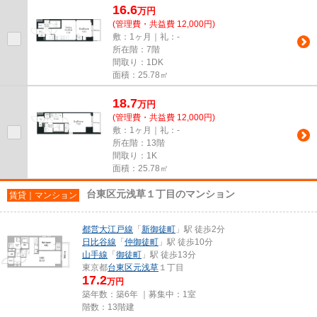
16.6
万
円
(管理費・共益費 12,000円)
敷：1ヶ月｜礼：-
所在階：7階
間取り：1DK
面積：25.78㎡
18.7
万
円
(管理費・共益費 12,000円)
敷：1ヶ月｜礼：-
所在階：13階
間取り：1K
面積：25.78㎡
台東区元浅草１丁目のマンション
賃貸｜マンション
都営大江戸線
「
新御徒町
」駅 徒歩2分
日比谷線
「
仲御徒町
」駅 徒歩10分
山手線
「
御徒町
」駅 徒歩13分
東京都
台東区
元浅草
１丁目
17.2
万円
築年数：築6年 ｜募集中：
1室
階数：13階建