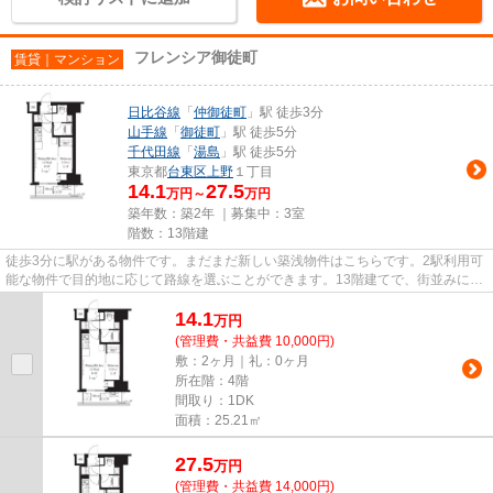
フレンシア御徒町
賃貸｜マンション
日比谷線
「
仲御徒町
」駅 徒歩3分
山手線
「
御徒町
」駅 徒歩5分
千代田線
「
湯島
」駅 徒歩5分
東京都
台東区
上野
１丁目
14.1
27.5
万円～
万円
築年数：築2年 ｜募集中：
3室
階数：13階建
徒歩3分に駅がある物件です。まだまだ新しい築浅物件はこちらです。2駅利用可
能な物件で目的地に応じて路線を選ぶことができます。13階建てで、街並みに溶
け込んだ落ち着いた建物。で...
14.1
万
円
(管理費・共益費 10,000円)
敷：2ヶ月｜礼：0ヶ月
所在階：4階
間取り：1DK
面積：25.21㎡
27.5
万
円
(管理費・共益費 14,000円)