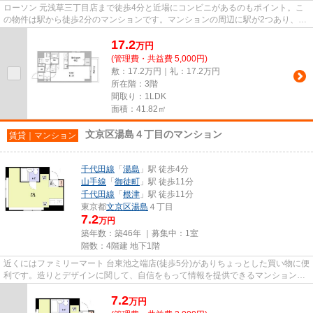
ローソン 元浅草三丁目店まで徒歩4分と近場にコンビニがあるのもポイント。こ
の物件は駅から徒歩2分のマンションです。マンションの周辺に駅が2つあり、よ
く電車を利用する方にピッタ...
17.2
万
円
(管理費・共益費 5,000円)
敷：17.2万円｜礼：17.2万円
所在階：3階
間取り：1LDK
面積：41.82㎡
文京区湯島４丁目のマンション
賃貸｜マンション
千代田線
「
湯島
」駅 徒歩4分
山手線
「
御徒町
」駅 徒歩11分
千代田線
「
根津
」駅 徒歩11分
東京都
文京区
湯島
４丁目
7.2
万円
築年数：築46年 ｜募集中：
1室
階数：4階建 地下1階
近くにはファミリーマート 台東池之端店(徒歩5分)がありちょっとした買い物に便
利です。造りとデザインに関して、自信をもって情報を提供できるマンションで
す。駅から徒歩4分というア...
7.2
万
円