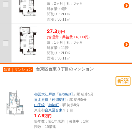
敷：2ヶ月｜礼：0ヶ月
所在階：4階
間取り：2LDK
面積：50.11㎡
27.3
万
円
(管理費・共益費 14,000円)
敷：1ヶ月｜礼：0ヶ月
所在階：11階
間取り：2LDK
面積：50.11㎡
台東区台東３丁目のマンション
賃貸｜マンション
都営大江戸線
「
新御徒町
」駅 徒歩5分
日比谷線
「
仲御徒町
」駅 徒歩5分
山手線
「
御徒町
」駅 徒歩8分
東京都
台東区
台東
３丁目
17.9
万円
築年数：築1年未満 ｜募集中：
1室
階数：15階建