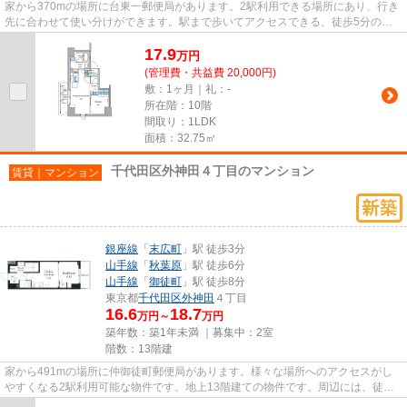
家から370mの場所に台東一郵便局があります。2駅利用できる場所にあり、行き
先に合わせて使い分けができます。駅まで歩いてアクセスできる、徒歩5分の距
離に立地する物件です。充実の...
17.9
万
円
(管理費・共益費 20,000円)
敷：1ヶ月｜礼：-
所在階：10階
間取り：1LDK
面積：32.75㎡
千代田区外神田４丁目のマンション
賃貸｜マンション
銀座線
「
末広町
」駅 徒歩3分
山手線
「
秋葉原
」駅 徒歩6分
山手線
「
御徒町
」駅 徒歩8分
東京都
千代田区
外神田
４丁目
16.6
18.7
万円～
万円
築年数：築1年未満 ｜募集中：
2室
階数：13階建
家から491mの場所に仲御徒町郵便局があります。様々な場所へのアクセスがし
やすくなる2駅利用可能な物件です。地上13階建ての物件です。周辺には、徒歩3
分で利用できる駅があります。...