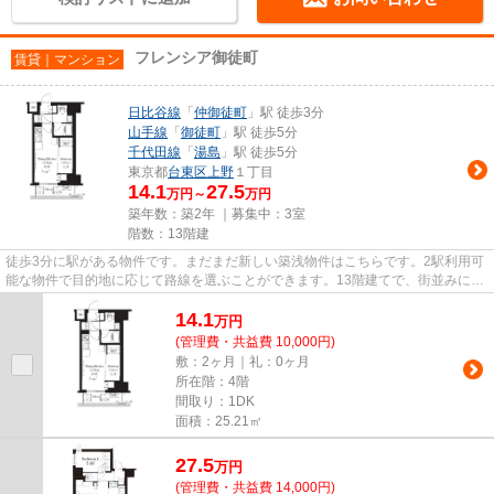
フレンシア御徒町
賃貸｜マンション
日比谷線
「
仲御徒町
」駅 徒歩3分
山手線
「
御徒町
」駅 徒歩5分
千代田線
「
湯島
」駅 徒歩5分
東京都
台東区
上野
１丁目
14.1
27.5
万円～
万円
築年数：築2年 ｜募集中：
3室
階数：13階建
徒歩3分に駅がある物件です。まだまだ新しい築浅物件はこちらです。2駅利用可
能な物件で目的地に応じて路線を選ぶことができます。13階建てで、街並みに溶
け込んだ落ち着いた建物。で...
14.1
万
円
(管理費・共益費 10,000円)
敷：2ヶ月｜礼：0ヶ月
所在階：4階
間取り：1DK
面積：25.21㎡
27.5
万
円
(管理費・共益費 14,000円)