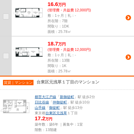
16.6
万
円
(管理費・共益費 12,000円)
敷：1ヶ月｜礼：-
所在階：7階
間取り：1DK
面積：25.78㎡
18.7
万
円
(管理費・共益費 12,000円)
敷：1ヶ月｜礼：-
所在階：13階
間取り：1K
面積：25.78㎡
台東区元浅草１丁目のマンション
賃貸｜マンション
都営大江戸線
「
新御徒町
」駅 徒歩2分
日比谷線
「
仲御徒町
」駅 徒歩10分
山手線
「
御徒町
」駅 徒歩13分
東京都
台東区
元浅草
１丁目
17.2
万円
築年数：築6年 ｜募集中：
1室
階数：13階建