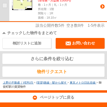
(管理費・共益費 3,000円)
敷：1ヶ月｜礼：1ヶ月
所在階：1階
間取り：1R
面積：18.10㎡
該当公開件数
5
件 空き数
8
件
1-5
件表示
チェックした物件をまとめて
検討リストに追加
お問い合わせ
さらに条件を絞り込む
物件リクエスト
上野の不動産｜VERUS
>
(賃貸)路線・駅から探す
>
東京メトロ日比谷線
>
御
徒町駅の賃貸物件
ページトップに戻る