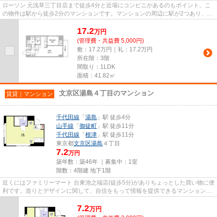
ローソン 元浅草三丁目店まで徒歩4分と近場にコンビニがあるのもポイント。こ
の物件は駅から徒歩2分のマンションです。マンションの周辺に駅が2つあり、よ
く電車を利用する方にピッタ...
17.2
万
円
(管理費・共益費 5,000円)
敷：17.2万円｜礼：17.2万円
所在階：3階
間取り：1LDK
面積：41.82㎡
文京区湯島４丁目のマンション
賃貸｜マンション
千代田線
「
湯島
」駅 徒歩4分
山手線
「
御徒町
」駅 徒歩11分
千代田線
「
根津
」駅 徒歩11分
東京都
文京区
湯島
４丁目
7.2
万円
築年数：築46年 ｜募集中：
1室
階数：4階建 地下1階
近くにはファミリーマート 台東池之端店(徒歩5分)がありちょっとした買い物に便
利です。造りとデザインに関して、自信をもって情報を提供できるマンションで
す。駅から徒歩4分というア...
7.2
万
円