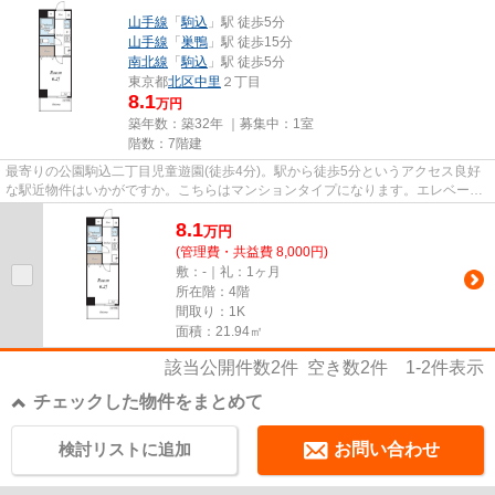
山手線
「
駒込
」駅 徒歩5分
山手線
「
巣鴨
」駅 徒歩15分
南北線
「
駒込
」駅 徒歩5分
東京都
北区
中里
２丁目
8.1
万円
築年数：築32年 ｜募集中：
1室
階数：7階建
最寄りの公園駒込二丁目児童遊園(徒歩4分)。駅から徒歩5分というアクセス良好
な駅近物件はいかがですか。こちらはマンションタイプになります。エレベータ
ー付きの物件です。当社スタ...
8.1
万
円
(管理費・共益費 8,000円)
敷：-｜礼：1ヶ月
所在階：4階
間取り：1K
面積：21.94㎡
該当公開件数
2
件 空き数
2
件
1-2
件表示
チェックした物件をまとめて
検討リストに追加
お問い合わせ