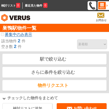
0
0
検討リスト
最近見た物件
お問合せ
巣鴨駅物件一覧
募集中のみ表示
2
該当物件
件
2
空き数
件
駅で絞り込む
さらに条件を絞り込む
物件リクエスト
チェックした物件をまとめて
検討リストに追加
お問い合わせ