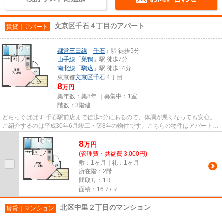
文京区千石４丁目のアパート
賃貸｜アパート
都営三田線
「
千石
」駅 徒歩5分
山手線
「
巣鴨
」駅 徒歩7分
南北線
「
駒込
」駅 徒歩14分
東京都
文京区
千石
４丁目
8
万円
築年数：築8年 ｜募集中：
1室
階数：3階建
どらっぐぱぱす 千石駅前店まで徒歩5分にあるので、体調が悪くなっても安心。
ご紹介するのは平成30年6月竣工・築8年の物件です。こちらの物件はアパートで
す。駅まで5分と、駅近でアク...
8
万
円
(管理費・共益費 3,000円)
敷：1ヶ月｜礼：1ヶ月
所在階：2階
間取り：1R
面積：16.77㎡
北区中里２丁目のマンション
賃貸｜マンション