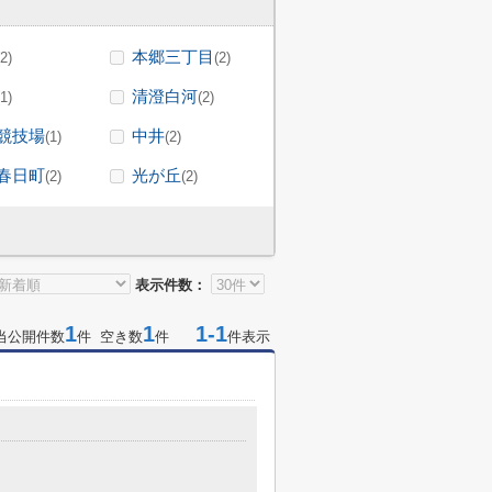
本郷三丁目
(2)
(2)
清澄白河
(1)
(2)
競技場
中井
(1)
(2)
春日町
光が丘
(2)
(2)
表示件数：
1
1
1-1
当公開件数
件 空き数
件
件表示