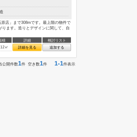
造
原店」まで308mです。最上階の物件で
がります。造りとデザインに関して、自
面積
詳細
検討リスト
.12㎡
詳細を見る
追加する
1
1
1-1
当公開件数
件 空き数
件
件表示