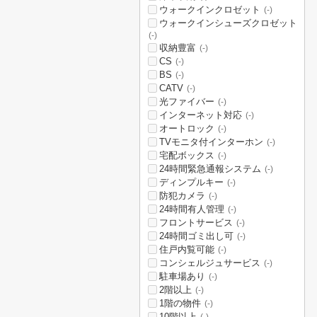
ウォークインクロゼット
(-)
ウォークインシューズクロゼット
(-)
収納豊富
(-)
CS
(-)
BS
(-)
CATV
(-)
光ファイバー
(-)
インターネット対応
(-)
オートロック
(-)
TVモニタ付インターホン
(-)
宅配ボックス
(-)
24時間緊急通報システム
(-)
ディンプルキー
(-)
防犯カメラ
(-)
24時間有人管理
(-)
フロントサービス
(-)
24時間ゴミ出し可
(-)
住戸内覧可能
(-)
コンシェルジュサービス
(-)
駐車場あり
(-)
2階以上
(-)
1階の物件
(-)
10階以上