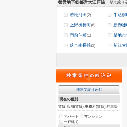
都営地下鉄都営大江戸線
駅で絞り
若松河田
牛込柳
(2)
上野御徒町
新御徒
(8)
門前仲町
築地市
(1)
落合南長崎
新江古
(3)
種別で絞り込む
現在の種別
賃貸,店舗(賃貸),事務所(賃貸),駐車場
アパート
マンション
一戸建て