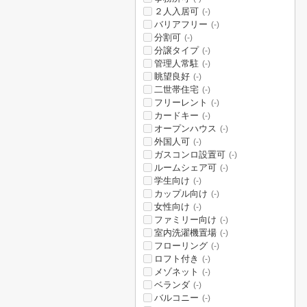
２人入居可
(-)
バリアフリー
(-)
分割可
(-)
分譲タイプ
(-)
管理人常駐
(-)
眺望良好
(-)
二世帯住宅
(-)
フリーレント
(-)
カードキー
(-)
オープンハウス
(-)
外国人可
(-)
ガスコンロ設置可
(-)
ルームシェア可
(-)
学生向け
(-)
カップル向け
(-)
女性向け
(-)
ファミリー向け
(-)
室内洗濯機置場
(-)
フローリング
(-)
ロフト付き
(-)
メゾネット
(-)
ベランダ
(-)
バルコニー
(-)