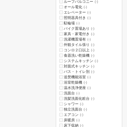
ルーフバルコニー
(-)
オール電化
(-)
エレベーター
(-)
照明器具付き
(-)
駐輪場
(-)
バイク置場あり
(-)
家具・家電付き
(-)
洗濯機置場有
(-)
外観タイル張り
(-)
コンロ２口以上
(-)
食器洗い乾燥機
(-)
システムキッチン
(-)
対面式キッチン
(-)
バス・トイレ別
(-)
追焚機能浴室
(-)
浴室乾燥機
(-)
温水洗浄便座
(-)
洗面台
(-)
洗髪洗面化粧台
(-)
シャワー
(-)
独立洗面台
(-)
エアコン
(-)
床暖房
(-)
床下収納
(-)