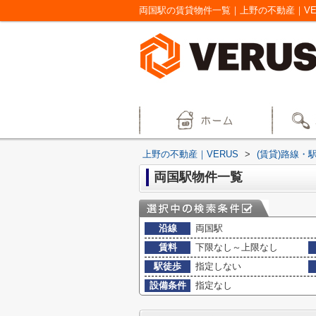
両国駅の賃貸物件一覧｜上野の不動産｜VE
上野の不動産｜VERUS
>
(賃貸)路線・
両国駅物件一覧
沿線
両国駅
賃料
下限なし～上限なし
駅徒歩
指定しない
設備条件
指定なし