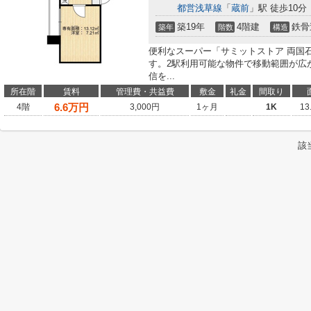
都営浅草線
「
蔵前
」駅 徒歩10分
築19年
4階建
鉄骨
築年
階数
構造
便利なスーパー「サミットストア 両国石
す。2駅利用可能な物件で移動範囲が広
信を...
所在階
賃料
管理費・共益費
敷金
礼金
間取り
6.6
万円
4階
3,000円
1ヶ月
1K
13
該