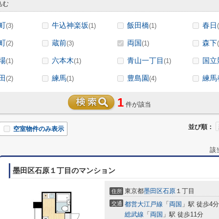
込む
町
牛込神楽坂
飯田橋
春日
(3)
(1)
(1)
町
蔵前
両国
森下
(2)
(3)
(1)
場
六本木
青山一丁目
国立
(1)
(1)
(1)
田
練馬
豊島園
練馬
(2)
(1)
(4)
1
件が該当
並び順：
空室物件のみ表示
該
墨田区石原１丁目のマンション
東京都
墨田区
石原
１丁目
住所
交通
都営大江戸線
「
両国
」駅 徒歩4分
総武線
「
両国
」駅 徒歩11分