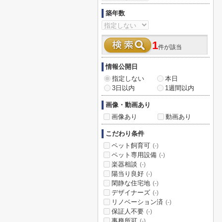
築年数
1
件が該当
情報公開日
指定しない
本日
3日以内
1週間以内
画像・動画あり
画像あり
動画あり
こだわり条件
ペット飼育可
(-)
ペット専用設備
(-)
楽器相談
(-)
陽当り良好
(-)
閑静な住宅地
(-)
デザイナーズ
(-)
リノベーション済
(-)
保証人不要
(-)
事務所可
(-)