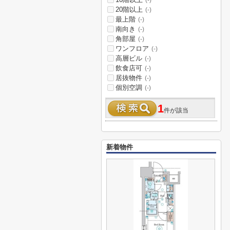
(-)
20階以上
(-)
最上階
(-)
南向き
(-)
角部屋
(-)
ワンフロア
(-)
高層ビル
(-)
飲食店可
(-)
居抜物件
(-)
個別空調
(-)
1
件が該当
新着物件