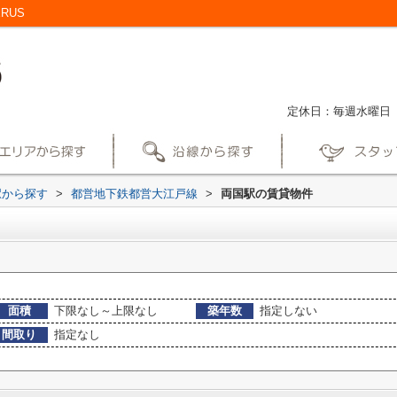
RUS
定休日：毎週水曜日
駅から探す
>
都営地下鉄都営大江戸線
>
両国駅の賃貸物件
面積
下限なし～上限なし
築年数
指定しない
間取り
指定なし