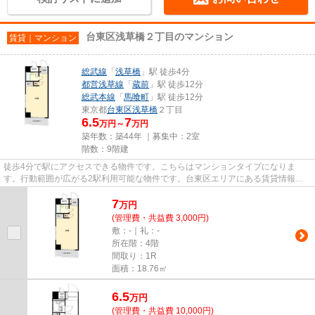
台東区浅草橋２丁目のマンション
賃貸｜マンション
総武線
「
浅草橋
」駅 徒歩4分
都営浅草線
「
蔵前
」駅 徒歩12分
総武本線
「
馬喰町
」駅 徒歩12分
東京都
台東区
浅草橋
２丁目
6.5
7
万円～
万円
築年数：築44年 ｜募集中：
2室
階数：9階建
徒歩4分で駅にアクセスできる物件です。こちらはマンションタイプになりま
す。行動範囲が広がる2駅利用可能な物件です。台東区エリアにある賃貸情報の
ことなら、地域に密着した当社へ...
7
万
円
(管理費・共益費 3,000円)
敷：-｜礼：-
所在階：4階
間取り：1R
面積：18.76㎡
6.5
万
円
(管理費・共益費 10,000円)