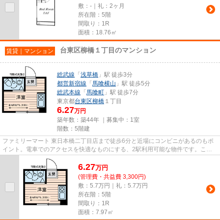
敷：-｜礼：2ヶ月
所在階：5階
間取り：1R
面積：18.76㎡
台東区柳橋１丁目のマンション
賃貸｜マンション
総武線
「
浅草橋
」駅 徒歩3分
都営新宿線
「
馬喰横山
」駅 徒歩5分
総武本線
「
馬喰町
」駅 徒歩7分
東京都
台東区
柳橋
１丁目
6.27
万円
築年数：築44年 ｜募集中：
1室
階数：5階建
ファミリーマート 東日本橋二丁目店まで徒歩6分と近場にコンビニがあるのもポ
イント。電車でのアクセスを快適なものにする、2駅利用可能な物件です。こち
らの物件はマンションです。こ...
6.27
万
円
(管理費・共益費 3,300円)
敷：5.7万円｜礼：5.7万円
所在階：5階
間取り：1R
面積：7.97㎡