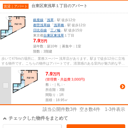
台東区東浅草１丁目のアパート
賃貸｜アパート
銀座線
「
浅草
」駅 徒歩12分
都営浅草線
「
浅草橋
」駅 徒歩12分
日比谷線
「
三ノ輪
」駅 徒歩15分
東京都
台東区
東浅草
１丁目
7.9
万円
築年数：築10年 ｜募集中：
1室
階数：3階建
歩いて476mの場所に、業務スーパー 浅草店があります。駅まで徒歩12分に立地
する物件です。こちらの物件はアパートです。清潔感のある室内が魅力的な平成
28年築の物件となっており、一...
7.9
万
円
(管理費・共益費 3,000円)
敷：-｜礼：-
所在階：3階
間取り：1R
面積：18.95㎡
該当公開件数
3
件 空き数
4
件
1-3
件表示
チェックした物件をまとめて