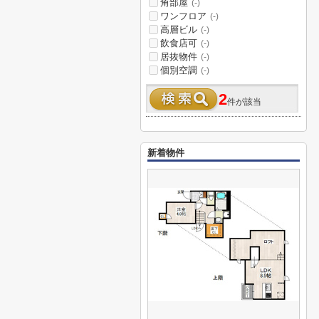
角部屋
(-)
ワンフロア
(-)
高層ビル
(-)
飲食店可
(-)
居抜物件
(-)
個別空調
(-)
2
件が該当
新着物件