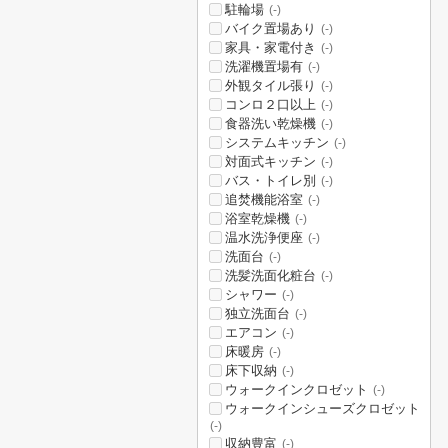
駐輪場
(-)
バイク置場あり
(-)
家具・家電付き
(-)
洗濯機置場有
(-)
外観タイル張り
(-)
コンロ２口以上
(-)
食器洗い乾燥機
(-)
システムキッチン
(-)
対面式キッチン
(-)
バス・トイレ別
(-)
追焚機能浴室
(-)
浴室乾燥機
(-)
温水洗浄便座
(-)
洗面台
(-)
洗髪洗面化粧台
(-)
シャワー
(-)
独立洗面台
(-)
エアコン
(-)
床暖房
(-)
床下収納
(-)
ウォークインクロゼット
(-)
ウォークインシューズクロゼット
(-)
収納豊富
(-)