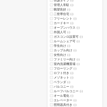
分譲タイプ
(-)
管理人常駐
(-)
眺望良好
(-)
二世帯住宅
(-)
フリーレント
(-)
カードキー
(-)
オープンハウス
(-)
外国人可
(-)
ガスコンロ設置可
(-)
ルームシェア可
(-)
学生向け
(-)
カップル向け
(-)
女性向け
(-)
ファミリー向け
(-)
室内洗濯機置場
(-)
フローリング
(-)
ロフト付き
(-)
メゾネット
(-)
ベランダ
(-)
バルコニー
(-)
ルーフバルコニー
(-)
オール電化
(-)
エレベーター
(-)
照明器具付き
(-)