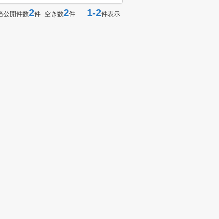
2
2
1-2
当公開件数
件 空き数
件
件表示