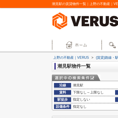
潮見駅の賃貸物件一覧｜上野の不動産｜VE
上野の不動産｜VERUS
>
(賃貸)路線・
潮見駅物件一覧
沿線
潮見駅
賃料
下限なし～上限なし
駅徒歩
指定しない
設備条件
指定なし