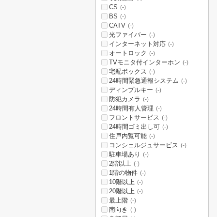
CS
(-)
BS
(-)
CATV
(-)
光ファイバー
(-)
インターネット対応
(-)
オートロック
(-)
TVモニタ付インターホン
(-)
宅配ボックス
(-)
24時間緊急通報システム
(-)
ディンプルキー
(-)
防犯カメラ
(-)
24時間有人管理
(-)
フロントサービス
(-)
24時間ゴミ出し可
(-)
住戸内覧可能
(-)
コンシェルジュサービス
(-)
駐車場あり
(-)
2階以上
(-)
1階の物件
(-)
10階以上
(-)
20階以上
(-)
最上階
(-)
南向き
(-)