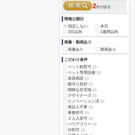
2
件が該当
情報公開日
指定しない
本日
3日以内
1週間以内
画像・動画あり
画像あり
動画あり
こだわり条件
ペット飼育可
(-)
ペット専用設備
(-)
楽器相談
(-)
陽当り良好
(-)
閑静な住宅地
(-)
デザイナーズ
(-)
リノベーション済
(-)
保証人不要
(-)
事務所可
(-)
２人入居可
(-)
バリアフリー
(-)
分割可
(-)