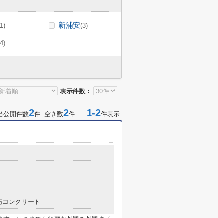
新浦安
(1)
(3)
(4)
表示件数：
2
2
1-2
当公開件数
件 空き数
件
件表示
筋コンクリート