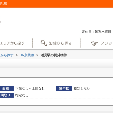
RUS
定休日：毎週水曜日
駅から探す
>
JR京葉線
>
潮見駅の賃貸物件
面積
下限なし～上限なし
築年数
指定しない
間取り
指定なし