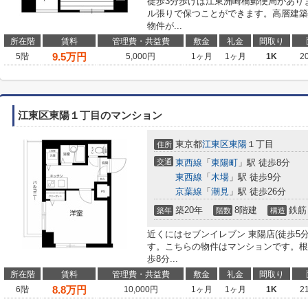
徒歩3分歩けば江東洲崎橋郵便局があり
ル張りで保つことができます。高層建築
物件が...
所在階
賃料
管理費・共益費
敷金
礼金
間取り
9.5
万円
5階
5,000円
1ヶ月
1ヶ月
1K
2
江東区東陽１丁目のマンション
東京都
江東区
東陽
１丁目
住所
交通
東西線
「
東陽町
」駅 徒歩8分
東西線
「
木場
」駅 徒歩9分
京葉線
「
潮見
」駅 徒歩26分
築20年
8階建
鉄筋
築年
階数
構造
近くにはセブンイレブン 東陽店(徒歩5
す。こちらの物件はマンションです。根
歩8分...
所在階
賃料
管理費・共益費
敷金
礼金
間取り
8.8
万円
6階
10,000円
1ヶ月
1ヶ月
1K
2