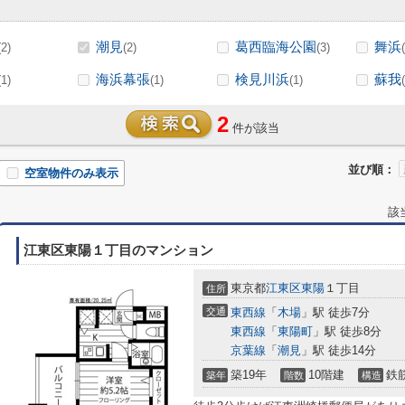
潮見
葛西臨海公園
舞浜
(2)
(2)
(3)
海浜幕張
検見川浜
蘇我
(1)
(1)
(1)
2
件が該当
並び順：
空室物件のみ表示
該
江東区東陽１丁目のマンション
東京都
江東区
東陽
１丁目
住所
交通
東西線
「
木場
」駅 徒歩7分
東西線
「
東陽町
」駅 徒歩8分
京葉線
「
潮見
」駅 徒歩14分
築19年
10階建
鉄
築年
階数
構造