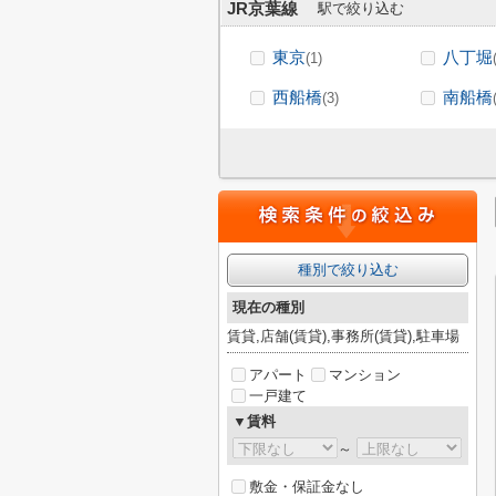
JR京葉線
駅で絞り込む
東京
八丁堀
(1)
西船橋
南船橋
(3)
種別で絞り込む
現在の種別
賃貸,店舗(賃貸),事務所(賃貸),駐車場
アパート
マンション
一戸建て
▼賃料
～
敷金・保証金なし