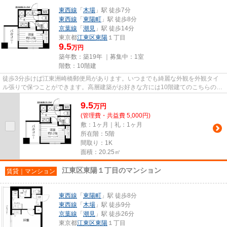
東西線
「
木場
」駅 徒歩7分
東西線
「
東陽町
」駅 徒歩8分
京葉線
「
潮見
」駅 徒歩14分
東京都
江東区
東陽
１丁目
9.5
万円
築年数：築19年 ｜募集中：
1室
階数：10階建
徒歩3分歩けば江東洲崎橋郵便局があります。いつまでも綺麗な外観を外観タイ
ル張りで保つことができます。高層建築がお好きな方には10階建てのこちらの物
件が好評です。こちらの物件は...
9.5
万
円
(管理費・共益費 5,000円)
敷：1ヶ月｜礼：1ヶ月
所在階：5階
間取り：1K
面積：20.25㎡
江東区東陽１丁目のマンション
賃貸｜マンション
東西線
「
東陽町
」駅 徒歩8分
東西線
「
木場
」駅 徒歩9分
京葉線
「
潮見
」駅 徒歩26分
東京都
江東区
東陽
１丁目