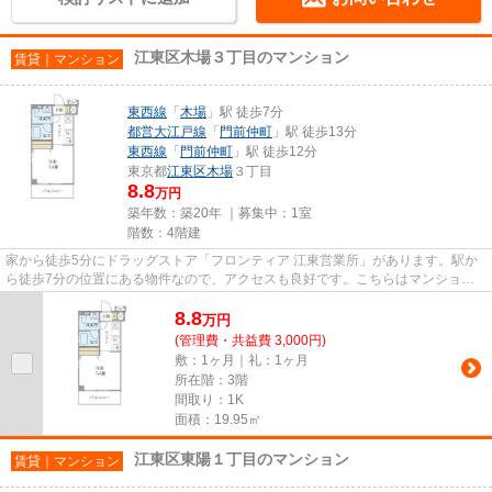
江東区木場３丁目のマンション
賃貸｜マンション
東西線
「
木場
」駅 徒歩7分
都営大江戸線
「
門前仲町
」駅 徒歩13分
東西線
「
門前仲町
」駅 徒歩12分
東京都
江東区
木場
３丁目
8.8
万円
築年数：築20年 ｜募集中：
1室
階数：4階建
家から徒歩5分にドラッグストア「フロンティア 江東営業所」があります。駅か
ら徒歩7分の位置にある物件なので、アクセスも良好です。こちらはマンション
タイプになります。こちらの物...
8.8
万
円
(管理費・共益費 3,000円)
敷：1ヶ月｜礼：1ヶ月
所在階：3階
間取り：1K
面積：19.95㎡
江東区東陽１丁目のマンション
賃貸｜マンション