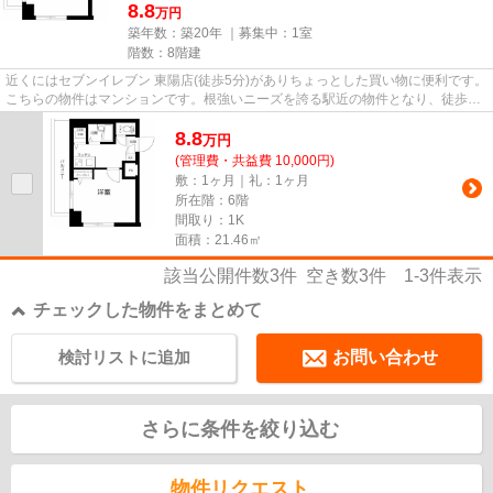
8.8
万円
築年数：築20年 ｜募集中：
1室
階数：8階建
近くにはセブンイレブン 東陽店(徒歩5分)がありちょっとした買い物に便利です。
こちらの物件はマンションです。根強いニーズを誇る駅近の物件となり、徒歩8
分に駅があります。こちらの...
8.8
万
円
(管理費・共益費 10,000円)
敷：1ヶ月｜礼：1ヶ月
所在階：6階
間取り：1K
面積：21.46㎡
該当公開件数
3
件 空き数
3
件
1-3
件表示
チェックした物件をまとめて
検討リストに追加
お問い合わせ
さらに条件を絞り込む
物件リクエスト