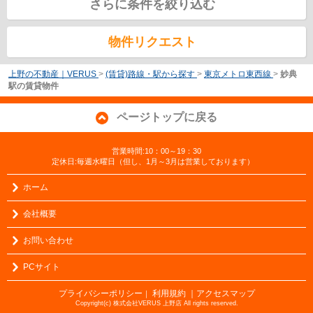
さらに条件を絞り込む
物件リクエスト
上野の不動産｜VERUS
>
(賃貸)路線・駅から探す
>
東京メトロ東西線
>
妙典
駅の賃貸物件
ページトップに戻る
営業時間:10：00～19：30
定休日:毎週水曜日（但し、1月～3月は営業しております）
ホーム
会社概要
お問い合わせ
PCサイト
プライバシーポリシー
利用規約
｜アクセスマップ
｜
Copyright(c) 株式会社VERUS 上野店 All rights reserved.