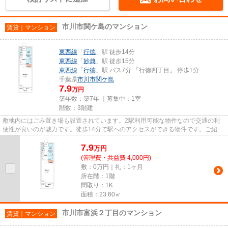
市川市関ケ島のマンション
賃貸｜マンション
東西線
「
行徳
」駅 徒歩14分
東西線
「
妙典
」駅 徒歩15分
東西線
「
行徳
」駅 バス7分 「行徳四丁目」 停歩1分
千葉県
市川市
関ケ島
7.9
万円
築年数：築7年 ｜募集中：
1室
階数：3階建
敷地内にはごみ置き場も設置されています。2駅利用可能な物件なので交通の利
便性が良いのが魅力です。徒歩14分で駅へのアクセスができる物件です。ご紹介
するのは平成31年3月竣工・築7...
7.9
万
円
(管理費・共益費 4,000円)
敷：0万円｜礼：1ヶ月
所在階：1階
間取り：1K
面積：23.60㎡
市川市富浜２丁目のマンション
賃貸｜マンション