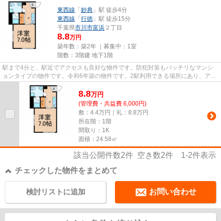
東西線
「
妙典
」駅 徒歩4分
東西線
「
行徳
」駅 徒歩15分
千葉県
市川市
富浜
２丁目
8.8
万円
築年数：築2年 ｜募集中：
1室
階数：3階建 地下1階
駅まで4分と、駅近でアクセスも良好な物件です。防犯対策もバッチリなマンシ
ョンタイプの物件です。令和6年築の物件です。2駅利用できる場所にあり、アク
セスが便利です。こちらの物件...
8.8
万
円
(管理費・共益費 6,000円)
敷：4.4万円｜礼：8.8万円
所在階：1階
間取り：1K
面積：24.58㎡
該当公開件数
2
件 空き数
2
件
1-2
件表示
チェックした物件をまとめて
検討リストに追加
お問い合わせ