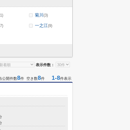
菊川
(1)
(3)
一之江
(7)
(9)
表示件数：
8
8
1-8
当公開件数
件 空き数
件
件表示
分
分