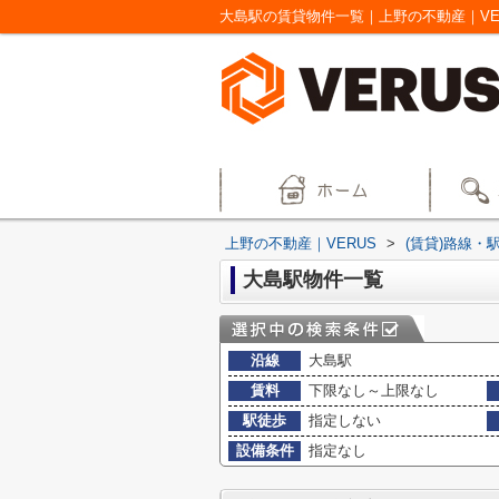
大島駅の賃貸物件一覧｜上野の不動産｜VE
上野の不動産｜VERUS
>
(賃貸)路線・
大島駅物件一覧
沿線
大島駅
賃料
下限なし～上限なし
駅徒歩
指定しない
設備条件
指定なし