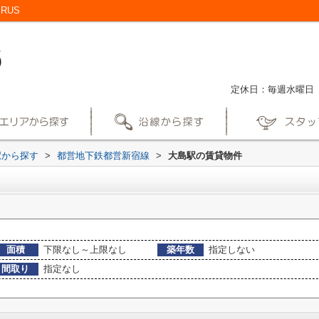
RUS
定休日：毎週水曜日
駅から探す
>
都営地下鉄都営新宿線
>
大島駅の賃貸物件
面積
下限なし～上限なし
築年数
指定しない
間取り
指定なし