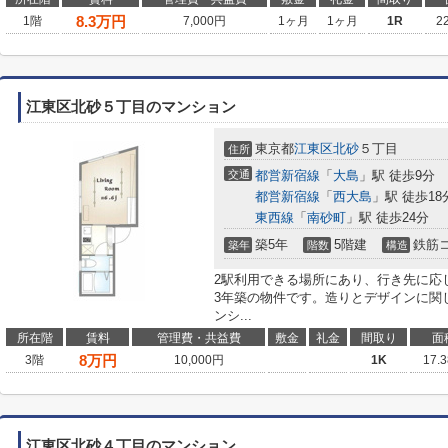
8.3
万円
1階
7,000円
1ヶ月
1ヶ月
1R
2
江東区北砂５丁目のマンション
東京都
江東区
北砂
５丁目
住所
交通
都営新宿線
「
大島
」駅 徒歩9分
都営新宿線
「
西大島
」駅 徒歩18
東西線
「
南砂町
」駅 徒歩24分
築5年
5階建
鉄筋
築年
階数
構造
2駅利用できる場所にあり、行き先に応
3年築の物件です。造りとデザインに関
ンシ...
所在階
賃料
管理費・共益費
敷金
礼金
間取り
面
8
万円
3階
10,000円
1K
17.
江東区北砂４丁目のマンション