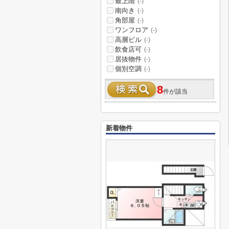
最上階
(-)
南向き
(-)
角部屋
(-)
ワンフロア
(-)
高層ビル
(-)
飲食店可
(-)
居抜物件
(-)
個別空調
(-)
8
件が該当
新着物件