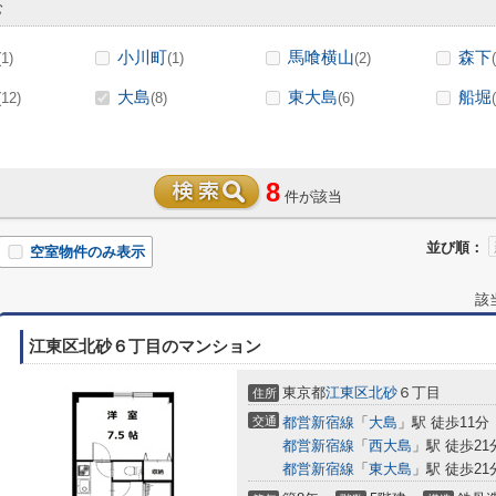
む
小川町
馬喰横山
森下
(1)
(1)
(2)
大島
東大島
船堀
(12)
(8)
(6)
8
件が該当
並び順：
空室物件のみ表示
該
江東区北砂６丁目のマンション
東京都
江東区
北砂
６丁目
住所
交通
都営新宿線
「
大島
」駅 徒歩11分
都営新宿線
「
西大島
」駅 徒歩21
都営新宿線
「
東大島
」駅 徒歩21