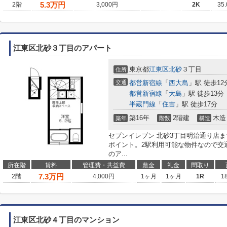
5.3
万円
2階
3,000円
2K
35
江東区北砂３丁目のアパート
東京都
江東区
北砂
３丁目
住所
交通
都営新宿線
「
西大島
」駅 徒歩12
都営新宿線
「
大島
」駅 徒歩13分
半蔵門線
「
住吉
」駅 徒歩17分
築16年
2階建
木造
築年
階数
構造
セブンイレブン 北砂3丁目明治通り店
ポイント。2駅利用可能な物件なので交
のア...
所在階
賃料
管理費・共益費
敷金
礼金
間取り
7.3
万円
2階
4,000円
1ヶ月
1ヶ月
1R
1
江東区北砂４丁目のマンション