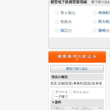
都営地下鉄都営新宿線
駅で絞り込
市ヶ谷
神保町
(1)
住吉
西大島
(4)
瑞江
篠崎
(7)
(4)
種別で絞り込む
現在の種別
賃貸,店舗(賃貸),事務所(賃貸),駐車場
アパート
マンション
一戸建て
▼賃料
～