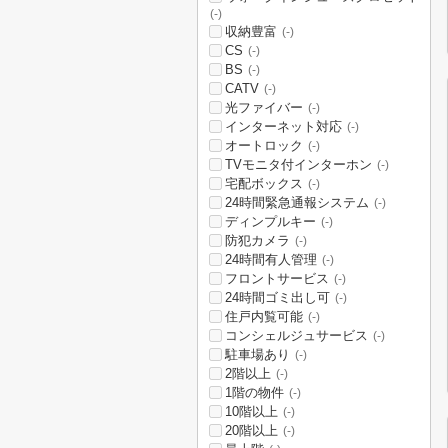
(-)
収納豊富
(-)
CS
(-)
BS
(-)
CATV
(-)
光ファイバー
(-)
インターネット対応
(-)
オートロック
(-)
TVモニタ付インターホン
(-)
宅配ボックス
(-)
24時間緊急通報システム
(-)
ディンプルキー
(-)
防犯カメラ
(-)
24時間有人管理
(-)
フロントサービス
(-)
24時間ゴミ出し可
(-)
住戸内覧可能
(-)
コンシェルジュサービス
(-)
駐車場あり
(-)
2階以上
(-)
1階の物件
(-)
10階以上
(-)
20階以上
(-)