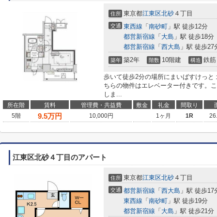
東京都
江東区
北砂
４丁目
住所
交通
東西線
「
南砂町
」駅 徒歩12分
都営新宿線
「
大島
」駅 徒歩18分
都営新宿線
「
西大島
」駅 徒歩27
築2年
10階建
鉄筋
築年
階数
構造
歩いて徒歩2分の場所にまいばすけっと
ちらの物件はエレベーター付きです。こ
しま...
所在階
賃料
管理費・共益費
敷金
礼金
間取り
9.5
万円
5階
10,000円
1ヶ月
1R
26
江東区北砂４丁目のアパート
東京都
江東区
北砂
４丁目
住所
交通
都営新宿線
「
西大島
」駅 徒歩17
東西線
「
南砂町
」駅 徒歩19分
都営新宿線
「
大島
」駅 徒歩21分