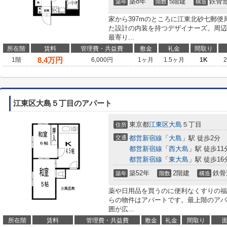
築8年
5階建
鉄骨
築年
階数
構造
家から397mのところに江東北砂七郵
た設計の内装を持つデザイナーズ。周辺
最寄り...
所在階
賃料
管理費・共益費
敷金
礼金
間取り
8.4
万円
1階
6,000円
1ヶ月
1.5ヶ月
1K
江東区大島５丁目のアパート
東京都
江東区
大島
５丁目
住所
交通
都営新宿線
「
大島
」駅 徒歩2分
都営新宿線
「
西大島
」駅 徒歩11
都営新宿線
「
東大島
」駅 徒歩16
築52年
2階建
鉄骨
築年
階数
構造
薬や日用品を買うのに便利なくすりの福太
らの物件はアパートです。最上階のアパ
囲が広...
所在階
賃料
管理費・共益費
敷金
礼金
間取り