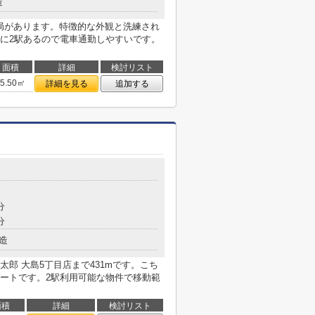
造
便局があります。特徴的な外観と洗練され
に2駅あるので電車通勤しやすいです。
面積
詳細
検討リスト
25.50㎡
詳細を見る
追加する
分
分
造
郎 大島5丁目店まで431mです。こち
ートです。2駅利用可能な物件で移動範
面積
詳細
検討リスト