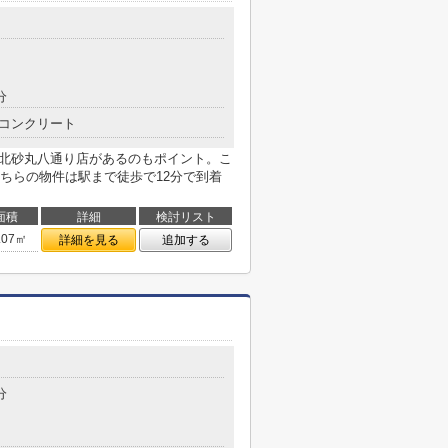
分
コンクリート
 北砂丸八通り店があるのもポイント。こ
ちらの物件は駅まで徒歩で12分で到着
面積
詳細
検討リスト
.07㎡
詳細を見る
追加する
分