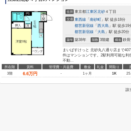
東京都
江東区
北砂
４丁目
住所
交通
東西線
「
南砂町
」駅 徒歩18分
都営新宿線
「
西大島
」駅 徒歩19
都営新宿線
「
大島
」駅 徒歩20分
築38年
3階建
鉄骨
築年
階数
構造
まいばすけっと 北砂丸八通り店まで40
件はマンションです。2駅利用可能な利
不動...
所在階
賃料
管理費・共益費
敷金
礼金
間取り
6.6
万円
3階
-
1ヶ月
1K
25
該