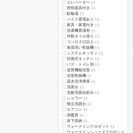
エレベーター
(-)
照明器具付き
(-)
駐輪場
(-)
バイク置場あり
(-)
家具・家電付き
(-)
洗濯機置場有
(-)
外観タイル張り
(-)
コンロ２口以上
(-)
食器洗い乾燥機
(-)
システムキッチン
(-)
対面式キッチン
(-)
バス・トイレ別
(-)
追焚機能浴室
(-)
浴室乾燥機
(-)
温水洗浄便座
(-)
洗面台
(-)
洗髪洗面化粧台
(-)
シャワー
(-)
独立洗面台
(-)
エアコン
(-)
床暖房
(-)
床下収納
(-)
ウォークインクロゼット
(-)
ウォークインシューズクロゼット