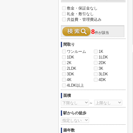
敷金・保証金なし
礼金・敷引なし
共益費・管理費込み
8
件が該当
間取り
ワンルーム
1K
1DK
1LDK
2K
2DK
2LDK
3K
3DK
3LDK
4K
4DK
4LDK以上
面積
～
駅からの徒歩
築年数