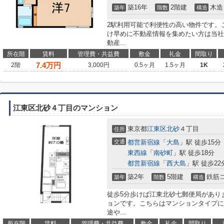
築16年
2階建
木造
築年
階数
構造
2駅利用可能で利便性の高い物件です。
け早めに不動産情報を集めたい方は当社
動産...
所在階
賃料
管理費・共益費
敷金
礼金
間取り
7.4
万円
2階
3,000円
0.5ヶ月
1.5ヶ月
1K
江東区北砂４丁目のマンション
東京都
江東区
北砂
４丁目
住所
交通
都営新宿線
「
大島
」駅 徒歩15分
東西線
「
南砂町
」駅 徒歩18分
都営新宿線
「
西大島
」駅 徒歩22
築2年
5階建
鉄筋
築年
階数
構造
徒歩5分歩けば江東北砂七郵便局があり
ョンです。こちらはマンションタイプに
途や...
所在階
賃料
管理費・共益費
敷金
礼金
間取り