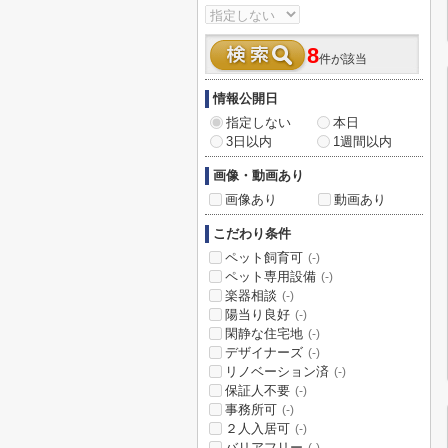
8
件が該当
情報公開日
指定しない
本日
3日以内
1週間以内
画像・動画あり
画像あり
動画あり
こだわり条件
ペット飼育可
(-)
ペット専用設備
(-)
楽器相談
(-)
陽当り良好
(-)
閑静な住宅地
(-)
デザイナーズ
(-)
リノベーション済
(-)
保証人不要
(-)
事務所可
(-)
２人入居可
(-)
バリアフリー