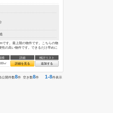
分
造
7mです。最上階の物件です。こちらの物
便性の高い物件です。できるだけ早めに
面積
詳細
検討リスト
.89㎡
詳細を見る
追加する
8
8
1-8
当公開件数
件 空き数
件
件表示