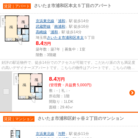
さいたま市浦和区本太５丁目のアパート
賃貸｜アパート
京浜東北線
「
浦和
」駅 徒歩14分
武蔵野線
「
南浦和
」駅 徒歩16分
高崎線
「
浦和
」駅 徒歩14分
埼玉県
さいたま市浦和区
本太
５丁目
8.4
万円
築年数：築7年 ｜募集中：
1室
階数：3階建
好評の駅近物件で、徒歩14分でのアクセスが可能です。こだわり派の方も満足度
の高いデザイナーズアパートです。こちらの物件はアパートです。こちらの物件
は築7年ですが、充実の設備が...
8.4
万
円
(管理費・共益費 5,000円)
敷：-｜礼：-
所在階：1階
間取り：1LDK
面積：29.40㎡
さいたま市浦和区針ヶ谷２丁目のマンション
賃貸｜マンション
京浜東北線
「
与野
」駅 徒歩11分