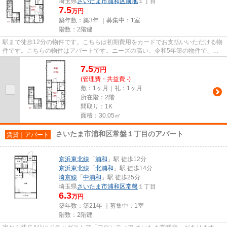
埼玉県
さいたま市浦和区
前地
１丁目
7.5
万円
築年数：築3年 ｜募集中：
1室
階数：2階建
駅まで徒歩12分の物件です。こちらは初期費用をカードでお支払いいただける物
件です。こちらの物件はアパートです。ニーズの高い、令和5年築の物件で、オ
シャレな室内が魅力的。物件探...
7.5
万
円
(管理費・共益費 -)
敷：1ヶ月｜礼：1ヶ月
所在階：2階
間取り：1K
面積：30.05㎡
さいたま市浦和区常盤１丁目のアパート
賃貸｜アパート
京浜東北線
「
浦和
」駅 徒歩12分
京浜東北線
「
北浦和
」駅 徒歩14分
埼京線
「
中浦和
」駅 徒歩25分
埼玉県
さいたま市浦和区
常盤
１丁目
6.3
万円
築年数：築21年 ｜募集中：
1室
階数：2階建