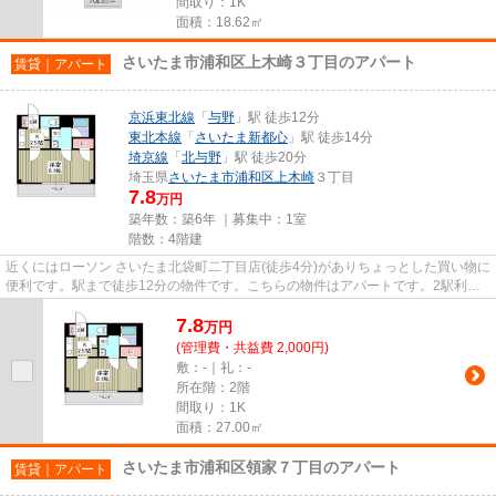
間取り：1K
面積：18.62㎡
さいたま市浦和区上木崎３丁目のアパート
賃貸｜アパート
京浜東北線
「
与野
」駅 徒歩12分
東北本線
「
さいたま新都心
」駅 徒歩14分
埼京線
「
北与野
」駅 徒歩20分
埼玉県
さいたま市浦和区
上木崎
３丁目
7.8
万円
築年数：築6年 ｜募集中：
1室
階数：4階建
近くにはローソン さいたま北袋町二丁目店(徒歩4分)がありちょっとした買い物に
便利です。駅まで徒歩12分の物件です。こちらの物件はアパートです。2駅利用
できるので電車をよく使う方...
7.8
万
円
(管理費・共益費 2,000円)
敷：-｜礼：-
所在階：2階
間取り：1K
面積：27.00㎡
さいたま市浦和区領家７丁目のアパート
賃貸｜アパート