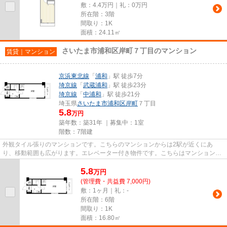
敷：4.4万円｜礼：0万円
所在階：3階
間取り：1K
面積：24.11㎡
さいたま市浦和区岸町７丁目のマンション
賃貸｜マンション
京浜東北線
「
浦和
」駅 徒歩7分
埼京線
「
武蔵浦和
」駅 徒歩23分
埼京線
「
中浦和
」駅 徒歩21分
埼玉県
さいたま市浦和区
岸町
７丁目
5.8
万円
築年数：築31年 ｜募集中：
1室
階数：7階建
外観タイル張りのマンションです。こちらのマンションからは2駅が近くにあ
り、移動範囲も広がります。エレベーター付き物件です。こちらはマンションタ
イプになります。さいたま市浦和...
5.8
万
円
(管理費・共益費 7,000円)
敷：1ヶ月｜礼：-
所在階：6階
間取り：1K
面積：16.80㎡