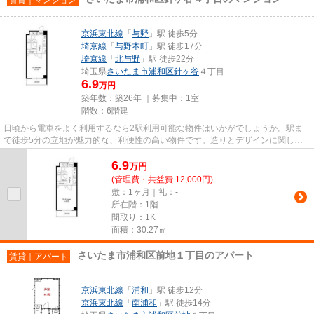
京浜東北線
「
与野
」駅 徒歩5分
埼京線
「
与野本町
」駅 徒歩17分
埼京線
「
北与野
」駅 徒歩22分
埼玉県
さいたま市浦和区
針ヶ谷
４丁目
6.9
万円
築年数：築26年 ｜募集中：
1室
階数：6階建
日頃から電車をよく利用するなら2駅利用可能な物件はいかがでしょうか。駅ま
で徒歩5分の立地が魅力的な、利便性の高い物件です。造りとデザインに関し
て、自信をもって情報を提供でき...
6.9
万
円
(管理費・共益費 12,000円)
敷：1ヶ月｜礼：-
所在階：1階
間取り：1K
面積：30.27㎡
さいたま市浦和区前地１丁目のアパート
賃貸｜アパート
京浜東北線
「
浦和
」駅 徒歩12分
京浜東北線
「
南浦和
」駅 徒歩14分