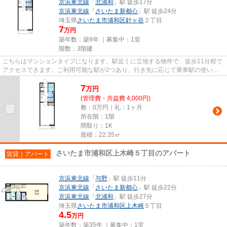
京浜東北線
「
北浦和
」駅 徒歩17分
京浜東北線
「
さいたま新都心
」駅 徒歩24分
埼玉県
さいたま市浦和区
針ヶ谷
２丁目
7
万円
築年数：築9年 ｜募集中：
1室
階数：3階建
こちらはマンションタイプになります。駅近くに立地する物件で、徒歩11分程で
アクセスできます。ご利用可能な駅が2つあり、行き先に応じて乗車駅の使い分
けができます。平成29年に建設...
7
万
円
(管理費・共益費 4,000円)
敷：0万円｜礼：1ヶ月
所在階：1階
間取り：1K
面積：22.35㎡
さいたま市浦和区上木崎５丁目のアパート
賃貸｜アパート
京浜東北線
「
与野
」駅 徒歩11分
京浜東北線
「
さいたま新都心
」駅 徒歩22分
京浜東北線
「
北浦和
」駅 徒歩27分
埼玉県
さいたま市浦和区
上木崎
５丁目
4.5
万円
築年数：築35年 ｜募集中：
1室