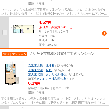
階数：2階建
ローソン さいたま北袋町二丁目店まで徒歩6分と近場にコンビニがあるのもポイ
ント。最上階の物件です。駅まで徒歩11分の物件です。こちらの物件はアパート
です。当社スタッフが地域の...
4.5
万
円
(管理費・共益費 3,000円)
敷：1ヶ月｜礼：1ヶ月
所在階：2階
間取り：1R
面積：20.03㎡
さいたま市浦和区領家６丁目のマンション
賃貸｜マンション
京浜東北線
「
北浦和
」駅 徒歩14分
京浜東北線
「
与野
」駅 徒歩15分
京浜東北線
「
さいたま新都心
」駅 徒歩29分
埼玉県
さいたま市浦和区
領家
６丁目
6.1
万円
築年数：築24年 ｜募集中：
1室
階数：6階建
薬や日用品を買うのに便利な栄中日堂薬品まで、347mです。こちらはマンショ
ンタイプになります。行く先に応じて経路を選べる、2駅利用可能な物件です。
駅近くに立地する物件で、徒歩14...