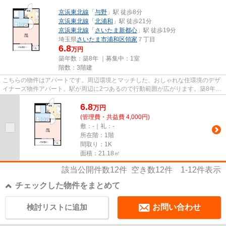
京浜東北線
「
与野
」駅 徒歩8分
京浜東北線
「
北浦和
」駅 徒歩21分
京浜東北線
「
さいたま新都心
」駅 徒歩19分
埼玉県
さいたま市浦和区
領家
７丁目
6.8
万円
築年数：築8年 ｜募集中：
1室
階数：3階建
こちらの物件はアパートです。周辺環境とマッチした、おしゃれな住環境のデザ
イナーズ物件アパート。駅が周辺に2つあるので行動範囲が広がります。築8年で
しっかりとした作りが特徴の...
6.8
万
円
(管理費・共益費 4,000円)
敷：-｜礼：-
所在階：1階
間取り：1K
面積：21.18㎡
該当公開件数
12
件 空き数
12
件
1-12
件表示
チェックした物件をまとめて
検討リストに追加
お問い合わせ