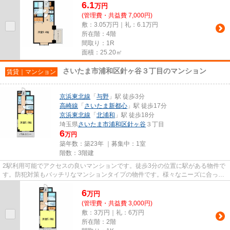
6.1
万
円
(管理費・共益費 7,000円)
敷：3.05万円｜礼：6.1万円
所在階：4階
間取り：1R
面積：25.20㎡
さいたま市浦和区針ヶ谷３丁目のマンション
賃貸｜マンション
京浜東北線
「
与野
」駅 徒歩3分
高崎線
「
さいたま新都心
」駅 徒歩17分
京浜東北線
「
北浦和
」駅 徒歩18分
埼玉県
さいたま市浦和区
針ヶ谷
３丁目
6
万円
築年数：築23年 ｜募集中：
1室
階数：3階建
2駅利用可能でアクセスの良いマンションです。徒歩3分の位置に駅がある物件で
す。防犯対策もバッチリなマンションタイプの物件です。様々なニーズに合った
物件を豊富に取り揃えており...
6
万
円
(管理費・共益費 3,000円)
敷：3万円｜礼：6万円
所在階：2階