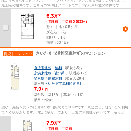
家から徒歩4分にドラッグストア「フロンティア さいたま営業所」があります。
最上階の物件です。こちらの物件はアパートです。2駅利用可能の物件です。さ
いたま市浦和区や京浜東北線浦...
6.3
万
円
(管理費・共益費 3,000円)
敷：-｜礼：0.5ヶ月
所在階：2階
間取り：1K
面積：23.18㎡
さいたま市浦和区東岸町のマンション
賃貸｜マンション
京浜東北線
「
浦和
」駅 徒歩5分
京浜東北線
「
南浦和
」駅 徒歩17分
埼京線
「
武蔵浦和
」駅 徒歩28分
埼玉県
さいたま市浦和区
東岸町
7.9
万円
築年数：築18年 ｜募集中：
1室
階数：6階建
薬や日用品を買うのに便利な横田薬局まで268mです。周辺には、徒歩5分で利用
できる駅があります。周辺に駅が二つあり、交通の利便性が高いです。造りとデ
ザインに関して、自信をもって...
7.9
万
円
(管理費・共益費 -)