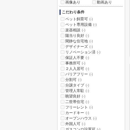
画像あり
動画あり
こだわり条件
ペット飼育可
(-)
ペット専用設備
(-)
楽器相談
(-)
陽当り良好
(-)
閑静な住宅地
(-)
デザイナーズ
(-)
リノベーション済
(-)
保証人不要
(-)
事務所可
(-)
２人入居可
(-)
バリアフリー
(-)
分割可
(-)
分譲タイプ
(-)
管理人常駐
(-)
眺望良好
(-)
二世帯住宅
(-)
フリーレント
(-)
カードキー
(-)
オープンハウス
(-)
外国人可
(-)
ガスコンロ設置可
(-)