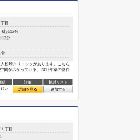
１丁目
 徒歩12分
歩12分
鉄骨
療法人松崎クリニックがあります。こちら
空間が広がっている、2017年築の物件
面積
詳細
検討リスト
.17㎡
詳細を見る
追加する
町
１丁目
分