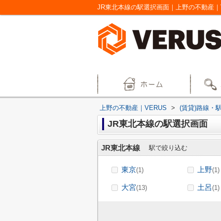
JR東北本線の駅選択画面｜上野の不動産｜V
上野の不動産｜VERUS
>
(賃貸)路線・
JR東北本線の駅選択画面
JR東北本線
駅で絞り込む
東京
上野
(1)
(1)
大宮
土呂
(13)
(1)