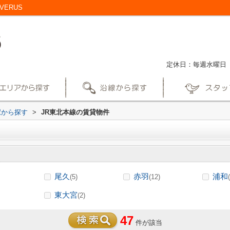
ERUS
定休日：毎週水曜日
駅から探す
>
JR東北本線の賃貸物件
尾久
赤羽
浦和
(5)
(12)
東大宮
(2)
47
件が該当