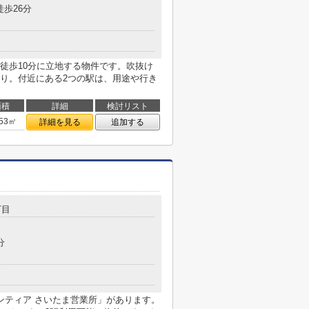
徒歩26分
徒歩10分に立地する物件です。吹抜け
り。付近にある2つの駅は、用途や行き
面積
詳細
検討リスト
.53㎡
詳細を見る
追加する
丁目
分
ンティア さいたま営業所」があります。