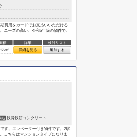
分
初期費用をカードでお支払いいただける
。ニーズの高い、令和5年築の物件で、
面積
詳細
検討リスト
0.05㎡
詳細を見る
追加する
鉄骨鉄筋コンクリート
構造
分です。エレベーター付き物件です。2駅
。こちらはマンションタイプになりま