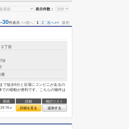
表示件数：
30
件表示
<<前へ
1
2
次へ>>
最初
町
２丁目
7分
分
鉄骨
店まで徒歩6分と近場にコンビニがあるの
車での移動が便利です。こちらの物件は
面積
詳細
検討リスト
29.76㎡
詳細を見る
追加する