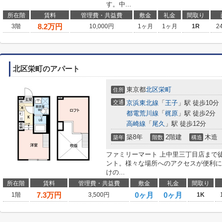
す。中...
所在階
賃料
管理費・共益費
敷金
礼金
間取り
8.2
万円
3階
10,000円
1ヶ月
1ヶ月
1R
2
北区栄町のアパート
東京都
北区
栄町
住所
交通
京浜東北線
「
王子
」駅 徒歩10分
都電荒川線
「
梶原
」駅 徒歩2分
高崎線
「
尾久
」駅 徒歩12分
築8年
2階建
木造
築年
階数
構造
ファミリーマート 上中里三丁目店まで
ント。様々な場所へのアクセスが便利に
けの...
所在階
賃料
管理費・共益費
敷金
礼金
間取り
7.3
万円
0ヶ月
0ヶ月
1階
3,500円
1K