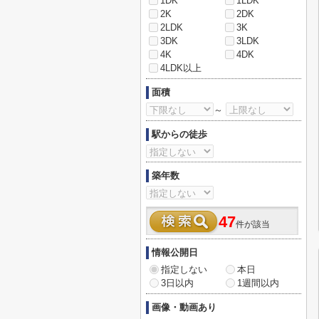
1DK
1LDK
2K
2DK
2LDK
3K
3DK
3LDK
4K
4DK
4LDK以上
面積
～
駅からの徒歩
築年数
47
件が該当
情報公開日
指定しない
本日
3日以内
1週間以内
画像・動画あり