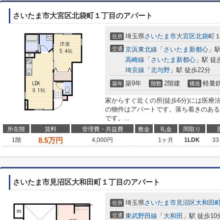
さいたま市大宮区北袋町１丁目のアパート
埼玉県
さいたま市大宮区
北袋町
住所
交通
京浜東北線
「
さいたま新都心
」駅
高崎線
「
さいたま新都心
」駅 徒
埼京線
「
北与野
」駅 徒歩22分
築9年
2階建
軽量
築年
階数
構造
家からすぐ近くの所(徒歩6分)には医
の物件はアパートです。落ち着きのある
です。...
所在階
賃料
管理費・共益費
敷金
礼金
間取り
8.5
万円
1階
4,000円
1ヶ月
1LDK
33
さいたま市見沼区大和田町１丁目のアパート
埼玉県
さいたま市見沼区
大和田
住所
交通
東武野田線
「
大和田
」駅 徒歩10