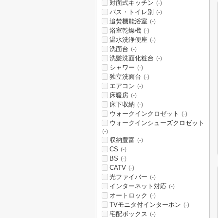
対面式キッチン
(-)
バス・トイレ別
(-)
追焚機能浴室
(-)
浴室乾燥機
(-)
温水洗浄便座
(-)
洗面台
(-)
洗髪洗面化粧台
(-)
シャワー
(-)
独立洗面台
(-)
エアコン
(-)
床暖房
(-)
床下収納
(-)
ウォークインクロゼット
(-)
ウォークインシューズクロゼット
(-)
収納豊富
(-)
CS
(-)
BS
(-)
CATV
(-)
光ファイバー
(-)
インターネット対応
(-)
オートロック
(-)
TVモニタ付インターホン
(-)
宅配ボックス
(-)