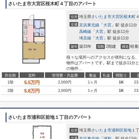
さいたま市大宮区桜木町４丁目のアパート
埼玉県
さいたま市大宮区
桜木町
住所
交通
京浜東北線
「
大宮
」駅 徒歩11分
高崎線
「
大宮
」駅 徒歩11分
埼京線
「
大宮
」駅 徒歩11分
築33年
2階建
軽量
築年
階数
構造
様々な場所へのアクセスが便利になる、
物件はアパートです。駅まで徒歩11分
の物件...
所在階
賃料
管理費・共益費
敷金
礼金
間取り
5.5
万円
1階
2,000円
1ヶ月
1K
23
5.8
万円
2階
2,000円
1ヶ月
1K
23
さいたま市浦和区前地１丁目のアパート
埼玉県
さいたま市浦和区
前地
１
住所
交通
京浜東北線
「
浦和
」駅 徒歩12分