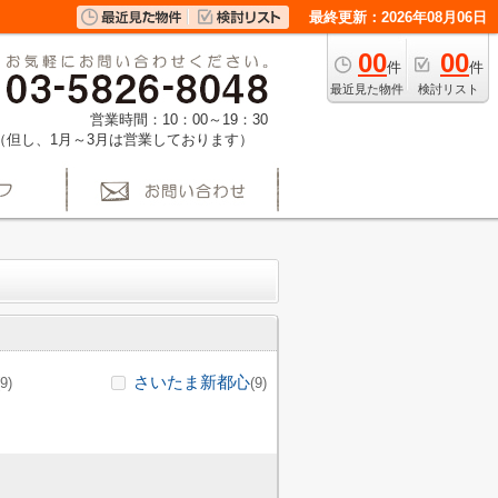
最終更新：2026年08月06日
00
00
件
件
最近見た物件
検討リスト
営業時間：10：00～19：30
（但し、1月～3月は営業しております）
さいたま新都心
(9)
(9)