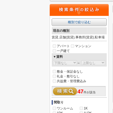
種別で絞り込む
現在の種別
賃貸,店舗(賃貸),事務所(賃貸),駐車場
アパート
マンション
一戸建て
▼賃料
～
敷金・保証金なし
礼金・敷引なし
共益費・管理費込み
47
件が該当
間取り
ワンルーム
1K