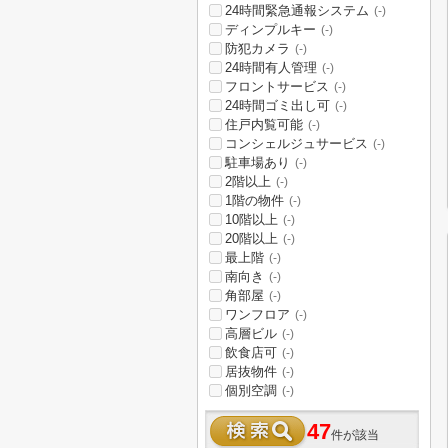
24時間緊急通報システム
(-)
ディンプルキー
(-)
防犯カメラ
(-)
24時間有人管理
(-)
フロントサービス
(-)
24時間ゴミ出し可
(-)
住戸内覧可能
(-)
コンシェルジュサービス
(-)
駐車場あり
(-)
2階以上
(-)
1階の物件
(-)
10階以上
(-)
20階以上
(-)
最上階
(-)
南向き
(-)
角部屋
(-)
ワンフロア
(-)
高層ビル
(-)
飲食店可
(-)
居抜物件
(-)
個別空調
(-)
47
件が該当