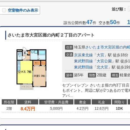
並び順：
空室物件のみ表示
47
50
1-
該当公開件数
件 空き数
件
さいたま市大宮区堀の内町２丁目のアパート
埼玉県
さいたま市大宮区
堀の内
住所
交通
京浜東北線
「
大宮
」駅 徒歩18分
東武野田線
「
大宮公園
」駅 徒歩1
東武野田線
「
北大宮
」駅 徒歩19
築5年
2階建
軽量
築年
階数
構造
セブンイレブン さいたま堀の内3丁目
もポイント。周辺に駅が2つあるので電
アパ...
所在階
賃料
管理費・共益費
敷金
礼金
間取り
8.4
万円
2階
5,000円
4.2万円
12.6万円
1DK