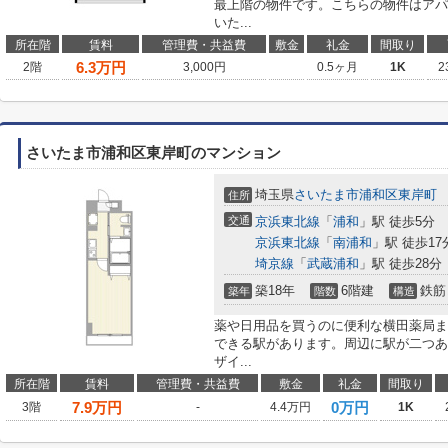
最上階の物件です。こちらの物件はアパ
いた...
所在階
賃料
管理費・共益費
敷金
礼金
間取り
6.3
万円
2階
3,000円
0.5ヶ月
1K
2
さいたま市浦和区東岸町のマンション
埼玉県
さいたま市浦和区
東岸町
住所
交通
京浜東北線
「
浦和
」駅 徒歩5分
京浜東北線
「
南浦和
」駅 徒歩17
埼京線
「
武蔵浦和
」駅 徒歩28分
築18年
6階建
鉄筋
築年
階数
構造
薬や日用品を買うのに便利な横田薬局まで
できる駅があります。周辺に駅が二つあ
ザイ...
所在階
賃料
管理費・共益費
敷金
礼金
間取り
7.9
万円
0万円
3階
-
4.4万円
1K