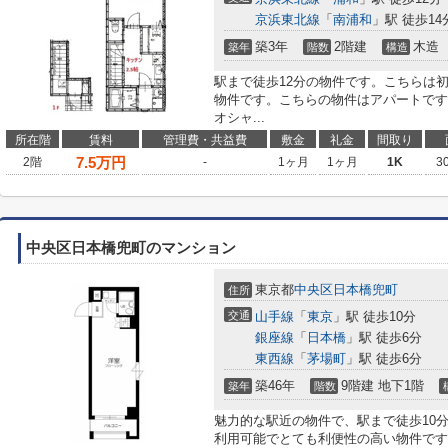
京浜東北線
「
南浦和
」駅 徒歩14
築3年
2階建
木造
築年
階数
構造
駅まで徒歩12分の物件です。こちらは
物件です。こちらの物件はアパートです
オシャ...
所在階
賃料
管理費・共益費
敷金
礼金
間取り
7.5
万円
2階
-
1ヶ月
1ヶ月
1K
3
中央区日本橋兜町のマンション
東京都
中央区
日本橋兜町
住所
交通
山手線
「
東京
」駅 徒歩10分
銀座線
「
日本橋
」駅 徒歩6分
東西線
「
茅場町
」駅 徒歩6分
築46年
9階建 地下1階
築年
階数
魅力的な駅近の物件で、駅まで徒歩10
利用可能でとても利便性の高い物件です