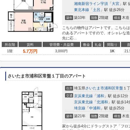
湘南新宿ライン宇須
「
大宮
」駅 
東北本線
「
土呂
」駅 徒歩26分
築10年
2階建
木造
築年
階数
構造
こちらの物件はアパートです。こちらは
のあるアパートですので、オシャレな造
先に応...
所在階
賃料
管理費・共益費
敷金
礼金
間取り
5.7
万円
1階
3,000円
1K
21
さいたま市浦和区常盤１丁目のアパート
埼玉県
さいたま市浦和区
常盤
１
住所
交通
京浜東北線
「
浦和
」駅 徒歩12分
京浜東北線
「
北浦和
」駅 徒歩14
埼京線
「
中浦和
」駅 徒歩25分
築21年
2階建
木造
築年
階数
構造
家から徒歩4分にドラッグストア「フロ