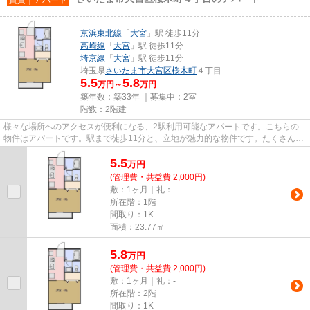
京浜東北線
「
大宮
」駅 徒歩11分
高崎線
「
大宮
」駅 徒歩11分
埼京線
「
大宮
」駅 徒歩11分
埼玉県
さいたま市大宮区
桜木町
４丁目
5.5
5.8
万円～
万円
築年数：築33年 ｜募集中：
2室
階数：2階建
様々な場所へのアクセスが便利になる、2駅利用可能なアパートです。こちらの
物件はアパートです。駅まで徒歩11分と、立地が魅力的な物件です。たくさんの
物件をご用意致しました。色々...
5.5
万
円
(管理費・共益費 2,000円)
敷：1ヶ月｜礼：-
所在階：1階
間取り：1K
面積：23.77㎡
5.8
万
円
(管理費・共益費 2,000円)
敷：1ヶ月｜礼：-
所在階：2階
間取り：1K