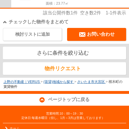
面積：23.77㎡
該当公開件数
1
件 空き数
2
件
1-1
件表示
チェックした物件をまとめて
検討リストに追加
お問い合わせ
さらに条件を絞り込む
物件リクエスト
上野の不動産｜VERUS
>
(賃貸)地域から探す
>
さいたま市大宮区
>
桜木町の
賃貸物件
ページトップに戻る
営業時間:10：00～19：30
定休日:毎週水曜日（但し、1月～3月は営業しております）
ホーム